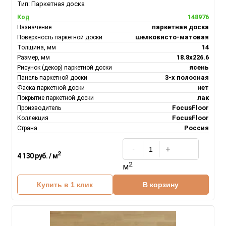
Тип:
Паркетная доска
148976
Код
паркетная доска
Назначение
шелковисто-матовая
Поверхность паркетной доски
14
Толщина, мм
18.8х226.6
Размер, мм
ясень
Рисунок (декор) паркетной доски
3-х полосная
Панель паркетной доски
нет
Фаска паркетной доски
лак
Покрытие паркетной доски
FocusFloor
Производитель
FocusFloor
Коллекция
Россия
Страна
2
4 130 руб. / м
2
м
Купить в 1 клик
В корзину