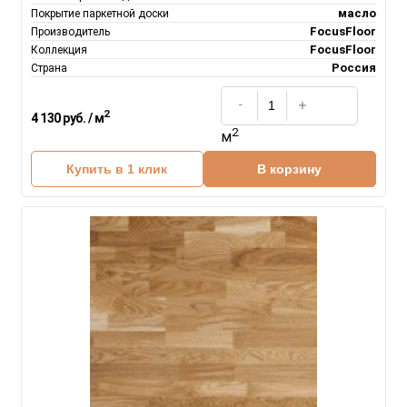
масло
Покрытие паркетной доски
FocusFloor
Производитель
FocusFloor
Коллекция
Россия
Страна
2
4 130 руб. / м
2
м
Купить в 1 клик
В корзину