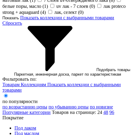
матовый лак (
1
)
7 слоев uv-отверждаемого лака (
8
)
белые поры, масло (
1
)
uv лак - 7 слоев (
0
)
лак proteco
strong + aquaguard (
4
)
лак, селект (
0
)
Показать коллекции с выбранными товарами
Показать
Сбросить
Подобрать товары
Паркетная, инженерная доска, паркет по характеристикам
Фильтровать по:
Товарам
Коллекциям
Показать коллекции с выбранными
товарами
по популярности
по возрастанию цены
по убыванию цены
по новизне
Популярные категории
Товаров на странице:
24
48
96
Покрытие
Под лаком
Под маслом