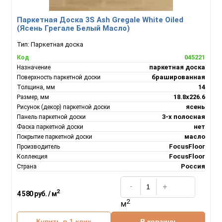
Паркетная Доска 3S Ash Gregale White Oiled
(Ясень Грегале Белый Масло)
Тип:
Паркетная доска
045221
Код
паркетная доска
Назначение
брашированная
Поверхность паркетной доски
14
Толщина, мм
18.8х226.6
Размер, мм
ясень
Рисунок (декор) паркетной доски
3-х полосная
Панель паркетной доски
нет
Фаска паркетной доски
масло
Покрытие паркетной доски
FocusFloor
Производитель
FocusFloor
Коллекция
Россия
Страна
2
4 580 руб. / м
2
м
Купить в 1 клик
В корзину