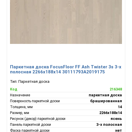
Паркетная доска FocusFloor FF Ash Twister 3s 3-х
полосная 2266х188х14 30111793А2019175
Тип:
Паркетная доска
216348
Код
паркетная доска
Назначение
брашированная
Поверхность паркетной доски
14
Толщина, мм
2266х188х14
Размер, мм
ясень
Рисунок (декор) паркетной доски
3-х полосная
Панель паркетной доски
нет
Фаска паркетной доски