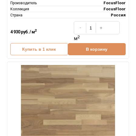
FocusFloor
Производитель
FocusFloor
Коллекция
Россия
Страна
2
4 930 руб. / м
2
м
Купить в 1 клик
В корзину