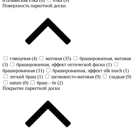
итальянская елка (
6
)
елка (
9
)
Поверхность паркетной доски
глянцевая (
4
)
матовая (
35
)
брашированная, матовая
(
3
)
брашированная, эффект оптической фаски (
1
)
брашированная (
31
)
брашированная, эффект silk touch (
1
)
легкий браш (
1
)
шелковисто-матовая (
9
)
гладкая (
9
)
nature (
0
)
браш – br (
2
)
Покрытие паркетной доски