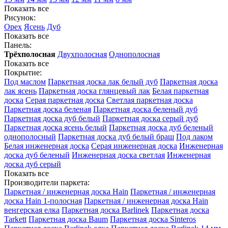
Показать все
Рисунок:
Орех
Ясень
Дуб
Показать все
Панель:
Трёхполосная
Двухполосная
Однополосная
Показать все
Покрытие:
Под маслом
Паркетная доска лак белый дуб
Паркетная доска
лак ясень
Паркетная доска глянцевый лак
Белая паркетная
доска
Серая паркетная доска
Светлая паркетная доска
Паркетная доска беленая
Паркетная доска беленый дуб
Паркетная доска дуб белый
Паркетная доска серый дуб
Паркетная доска ясень белый
Паркетная доска дуб беленый
однополосный
Паркетная доска дуб белый браш
Под лаком
Белая инженерная доска
Серая инженерная доска
Инженерная
доска дуб беленый
Инженерная доска светлая
Инженерная
доска дуб серый
Показать все
Производители паркета:
Паркетная / инженерная доска Hain
Паркетная / инженерная
доска Hain 1-полосная
Паркетная / инженерная доска Hain
венгерская елка
Паркетная доска Barlinek
Паркетная доска
Tarkett
Паркетная доска Baum
Паркетная доска Sinteros