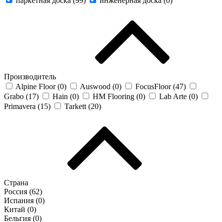
паркетная доска (
99
)
инженерная доска (
0
)
Производитель
Alpine Floor (
0
)
Auswood (
0
)
FocusFloor (
47
)
Grabo (
17
)
Hain (
0
)
HM Flooring (
0
)
Lab Arte (
0
)
Primavera (
15
)
Tarkett (
20
)
Страна
Россия (
62
)
Испания (
0
)
Китай (
0
)
Бельгия (
0
)