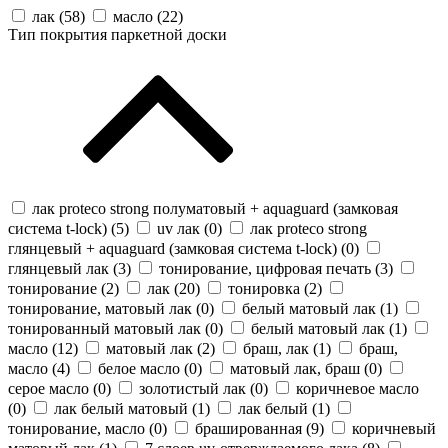
лак (
58
)
масло (
22
)
Тип покрытия паркетной доски
лак proteco strong полуматовый + aquaguard (замковая
система t-lock) (
5
)
uv лак (
0
)
лак proteco strong
глянцевый + aquaguard (замковая система t-lock) (
0
)
глянцевый лак (
3
)
тонирование, цифровая печать (
3
)
тонирование (
2
)
лак (
20
)
тонировка (
2
)
тонирование, матовый лак (
0
)
белый матовый лак (
1
)
тонированный матовый лак (
0
)
белый матовый лак (
1
)
масло (
12
)
матовый лак (
2
)
браш, лак (
1
)
браш,
масло (
4
)
белое масло (
0
)
матовый лак, браш (
0
)
серое масло (
0
)
золотистый лак (
0
)
коричневое масло
(
0
)
лак белый матовый (
1
)
лак белый (
1
)
тонирование, масло (
0
)
брашированная (
9
)
коричневый