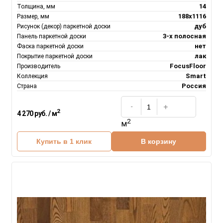
14
Толщина, мм
188х1116
Размер, мм
дуб
Рисунок (декор) паркетной доски
3-х полосная
Панель паркетной доски
нет
Фаска паркетной доски
лак
Покрытие паркетной доски
FocusFloor
Производитель
Smart
Коллекция
Россия
Страна
2
4 270 руб. / м
2
м
Купить в 1 клик
В корзину