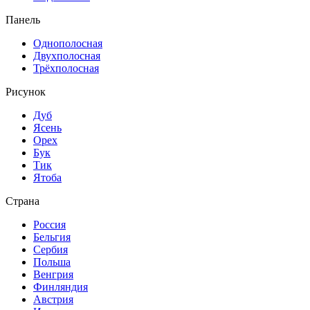
Панель
Однополосная
Двухполосная
Трёхполосная
Рисунок
Дуб
Ясень
Орех
Бук
Тик
Ятоба
Страна
Россия
Бельгия
Сербия
Польша
Венгрия
Финляндия
Австрия