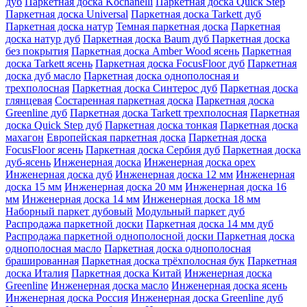
дуб
Паркетная доска Kochanelli
Паркетная доска Quick Step
Паркетная доска Universal
Паркетная доска Tarkett дуб
Паркетная доска натур
Темная паркетная доска
Паркетная
доска натур дуб
Паркетная доска Baum дуб
Паркетная доска
без покрытия
Паркетная доска Amber Wood ясень
Паркетная
доска Tarkett ясень
Паркетная доска FocusFloor дуб
Паркетная
доска дуб масло
Паркетная доска однополосная и
трехполосная
Паркетная доска Синтерос дуб
Паркетная доска
глянцевая
Состаренная паркетная доска
Паркетная доска
Greenline дуб
Паркетная доска Tarkett трехполосная
Паркетная
доска Quick Step дуб
Паркетная доска тонкая
Паркетная доска
махагон
Европейская паркетная доска
Паркетная доска
FocusFloor ясень
Паркетная доска Сербия дуб
Паркетная доска
дуб-ясень
Инженерная доска
Инженерная доска орех
Инженерная доска дуб
Инженерная доска 12 мм
Инженерная
доска 15 мм
Инженерная доска 20 мм
Инженерная доска 16
мм
Инженерная доска 14 мм
Инженерная доска 18 мм
Наборный паркет дубовый
Модульный паркет дуб
Распродажа паркетной доски
Паркетная доска 14 мм дуб
Распродажа паркетной однополосной доски
Паркетная доска
однополосная масло
Паркетная доска однополосная
брашированная
Паркетная доска трёхполосная бук
Паркетная
доска Италия
Паркетная доска Китай
Инженерная доска
Greenline
Инженерная доска масло
Инженерная доска ясень
Инженерная доска Россия
Инженерная доска Greenline дуб