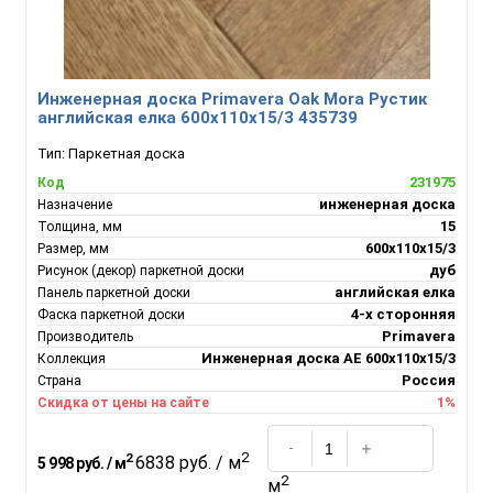
Инженерная доска Primavera Oak Mora Рустик
английская елка 600х110х15/3 435739
Тип:
Паркетная доска
231975
Код
инженерная доска
Назначение
15
Толщина, мм
600х110х15/3
Размер, мм
дуб
Рисунок (декор) паркетной доски
английская елка
Панель паркетной доски
4-х сторонняя
Фаска паркетной доски
Primavera
Производитель
Инженерная доска АЕ 600х110х15/3
Коллекция
Россия
Страна
1%
Скидка от цены на сайте
2
2
6838 руб. / м
5 998 руб. / м
2
м