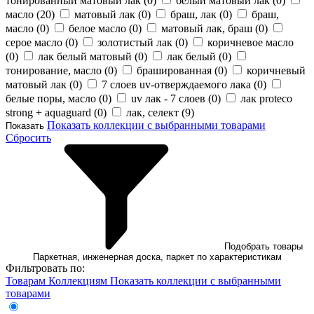
тонированный матовый лак (
0
)
белый матовый лак (
0
)
масло (
20
)
матовый лак (
0
)
браш, лак (
0
)
браш,
масло (
0
)
белое масло (
0
)
матовый лак, браш (
0
)
серое масло (
0
)
золотистый лак (
0
)
коричневое масло
(
0
)
лак белый матовый (
0
)
лак белый (
0
)
тонирование, масло (
0
)
брашированная (
0
)
коричневый
матовый лак (
0
)
7 слоев uv-отверждаемого лака (
0
)
белые поры, масло (
0
)
uv лак - 7 слоев (
0
)
лак proteco
strong + aquaguard (
0
)
лак, селект (
9
)
Показать коллекции с выбранными товарами
Показать
Сбросить
Подобрать товары
Паркетная, инженерная доска, паркет по характеристикам
Фильтровать по:
Товарам
Коллекциям
Показать коллекции с выбранными
товарами