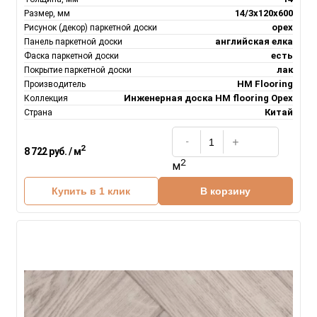
14/3х120х600
Размер, мм
орех
Рисунок (декор) паркетной доски
английская елка
Панель паркетной доски
есть
Фаска паркетной доски
лак
Покрытие паркетной доски
HM Flooring
Производитель
Инженерная доска НM flooring Орех
Коллекция
Китай
Страна
2
8 722 руб. / м
2
м
Купить в 1 клик
В корзину