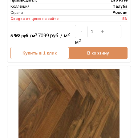
Lab Arte
Производитель
Палуба
Коллекция
Россия
Страна
5%
Скидка от цены на сайте
2
2
7099 руб. / м
5 963 руб. / м
2
м
Купить в 1 клик
В корзину