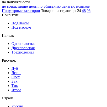
по популярности
по возрастанию цены
по убыванию цены
по новизне
Популярные категории
Товаров на странице:
24
48
96
Покрытие
Под лаком
Под маслом
Панель
Однополосная
Двухполосная
Трёхполосная
Рисунок
Дуб
Ясень
Орех
Бук
Тик
Ятоба
Страна
Россия