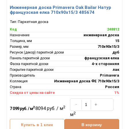
Инженерная доска Primavera Oak Bailar Натур
французская елка 710х90х15/3 485674
Тип:
Паркетная доска
248812
Код
инженерная доска
Назначение
15
Толщина, мм
710х90х15/3
Размер, мм
дуб
Рисунок (декор) паркетной доски
французская елка
Панель паркетной доски
4-х сторонняя
Фаска паркетной доски
лак
Покрытие паркетной доски
Primavera
Производитель
Инженерная доска ФЕ 710х90х15/3
Коллекция
Россия
Страна
1%
Скидка от цены на сайте
2
2
8094 руб. / м
7 099 руб. / м
2
м
Купить в 1 клик
В корзину