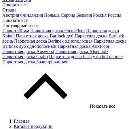
Показать все
Страна:
Австрия
Финляндия
Польша
Сербия
Бельгия
Россия
Россия
Показать все
Популярные теги:
Паркет 20 мм
Паркетная доска FocusFloor
Паркетная доска
Kaindl
Паркетная доска Barlinek дуб
Паркетная доска Barlinek
ясень
Паркетная доска Barlinek однополосная
Паркетная доска
Barlinek дуб однополосный
Паркетная доска AlixFloor
Паркетная доска Auswood
Паркетная доска Alpenholz
Паркетная доска Grabo
Паркетная доска Par-ky на hdf основе
Паркетная доска брашированная
Показать все
Главная
Каталог продукции