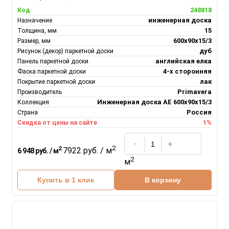
248818
Код
инженерная доска
Назначение
15
Толщина, мм
600х90х15/3
Размер, мм
дуб
Рисунок (декор) паркетной доски
английская елка
Панель паркетной доски
4-х сторонняя
Фаска паркетной доски
лак
Покрытие паркетной доски
Primavera
Производитель
Инженерная доска АЕ 600х90х15/3
Коллекция
Россия
Страна
1%
Скидка от цены на сайте
2
2
7922 руб. / м
6 948 руб. / м
2
м
Купить в 1 клик
В корзину