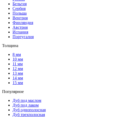
Бельгия
Сербия
Польша
Венгрия
Финляндия
Австрия
Испания
Португалия
Толщина
8 мм
10 мм
11 мм
12 мм
13 мм
14 мм
15 мм
Популярное
Дуб под маслом
Дуб под лаком
Дуб однополосная
Дуб трехполосная