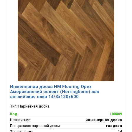
Инженерная доска HM Flooring Орех
Американский селект (Herringbone) лак
английская елка 14/3х120х600
Тип:
Паркетная доска
180009
Код
инженерная доска
Назначение
гладкая
Поверхность паркетной доски
14
Толщина, мм