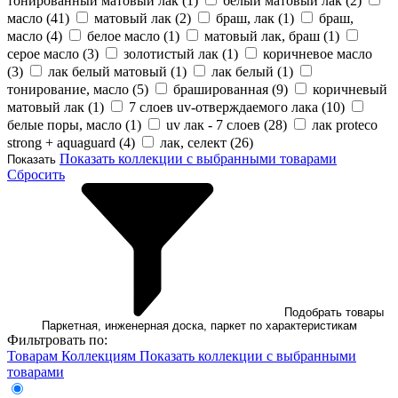
тонированный матовый лак (
1
)
белый матовый лак (
2
)
масло (
41
)
матовый лак (
2
)
браш, лак (
1
)
браш,
масло (
4
)
белое масло (
1
)
матовый лак, браш (
1
)
серое масло (
3
)
золотистый лак (
1
)
коричневое масло
(
3
)
лак белый матовый (
1
)
лак белый (
1
)
тонирование, масло (
5
)
брашированная (
9
)
коричневый
матовый лак (
1
)
7 слоев uv-отверждаемого лака (
10
)
белые поры, масло (
1
)
uv лак - 7 слоев (
28
)
лак proteco
strong + aquaguard (
4
)
лак, селект (
26
)
Показать коллекции с выбранными товарами
Показать
Сбросить
Подобрать товары
Паркетная, инженерная доска, паркет по характеристикам
Фильтровать по:
Товарам
Коллекциям
Показать коллекции с выбранными
товарами