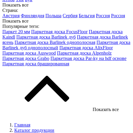
Показать все
Страна:
Австрия
Финляндия
Польша
Сербия
Бельгия
Россия
Россия
Показать все
Популярные теги:
Паркет 20 мм
Паркетная доска FocusFloor
Паркетная доска
Kaindl
Паркетная доска Barlinek дуб
Паркетная доска Barlinek
ясень
Паркетная доска Barlinek однополосная
Паркетная доска
Barlinek дуб однополосный
Паркетная доска AlixFloor
Паркетная доска Auswood
Паркетная доска Alpenholz
Паркетная доска Grabo
Паркетная доска Par-ky на hdf основе
Паркетная доска брашированная
Показать все
Главная
Каталог продукции