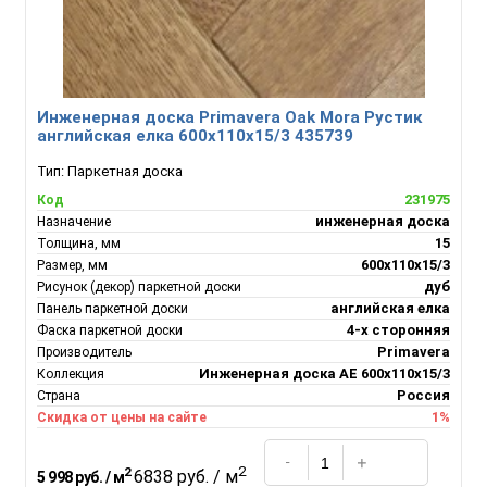
Инженерная доска Primavera Oak Mora Рустик
английская елка 600х110х15/3 435739
Тип:
Паркетная доска
231975
Код
инженерная доска
Назначение
15
Толщина, мм
600х110х15/3
Размер, мм
дуб
Рисунок (декор) паркетной доски
английская елка
Панель паркетной доски
4-х сторонняя
Фаска паркетной доски
Primavera
Производитель
Инженерная доска АЕ 600х110х15/3
Коллекция
Россия
Страна
1%
Скидка от цены на сайте
2
2
6838 руб. / м
5 998 руб. / м