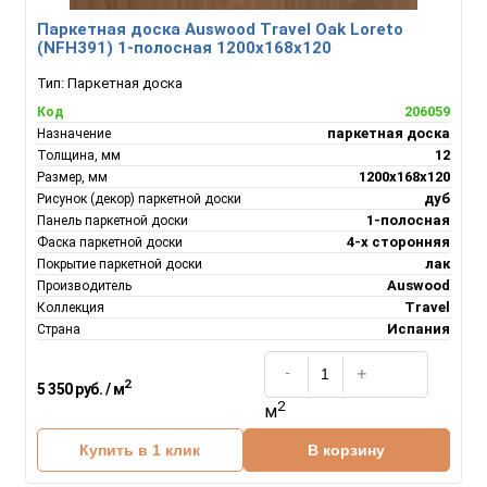
Паркетная доска Auswood Travel Oak Loreto
(NFH391) 1-полосная 1200х168х120
Тип:
Паркетная доска
206059
Код
паркетная доска
Назначение
12
Толщина, мм
1200х168х120
Размер, мм
дуб
Рисунок (декор) паркетной доски
1-полосная
Панель паркетной доски
4-х сторонняя
Фаска паркетной доски
лак
Покрытие паркетной доски
Auswood
Производитель
Travel
Коллекция
Испания
Страна
2
5 350 руб. / м
2
м
Купить в 1 клик
В корзину