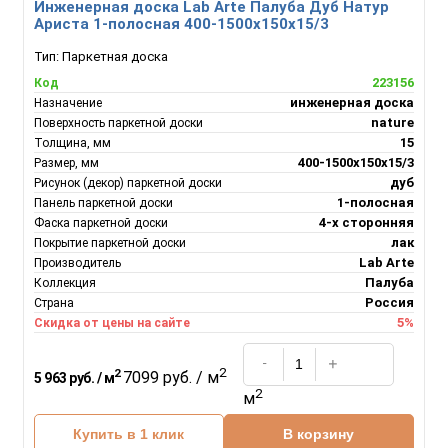
Инженерная доска Lab Arte Палуба Дуб Натур
Ариста 1-полосная 400-1500х150х15/3
Тип:
Паркетная доска
223156
Код
инженерная доска
Назначение
nature
Поверхность паркетной доски
15
Толщина, мм
400-1500х150х15/3
Размер, мм
дуб
Рисунок (декор) паркетной доски
1-полосная
Панель паркетной доски
4-х сторонняя
Фаска паркетной доски
лак
Покрытие паркетной доски
Lab Arte
Производитель
Палуба
Коллекция
Россия
Страна
5%
Скидка от цены на сайте
2
2
7099 руб. / м
5 963 руб. / м
2
м
Купить в 1 клик
В корзину