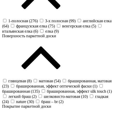
1-полосная (
276
)
3-х полосная (
99
)
английская елка
(
64
)
французская елка (
75
)
венгерская елка (
5
)
итальянская елка (
6
)
елка (
9
)
Поверхность паркетной доски
глянцевая (
8
)
матовая (
54
)
брашированная, матовая
(
23
)
брашированная, эффект оптической фаски (
1
)
брашированная (
135
)
брашированная, эффект silk touch (
1
)
легкий браш (
2
)
шелковисто-матовая (
10
)
гладкая
(
24
)
nature (
30
)
браш – br (
2
)
Покрытие паркетной доски