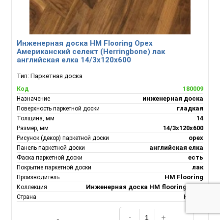
Инженерная доска HM Flooring Орех
Американский селект (Herringbone) лак
английская елка 14/3х120х600
Тип:
Паркетная доска
180009
Код
инженерная доска
Назначение
гладкая
Поверхность паркетной доски
14
Толщина, мм
14/3х120х600
Размер, мм
орех
Рисунок (декор) паркетной доски
английская елка
Панель паркетной доски
есть
Фаска паркетной доски
лак
Покрытие паркетной доски
HM Flooring
Производитель
Инженерная доска НM flooring Орех
Коллекция
Китай
Страна