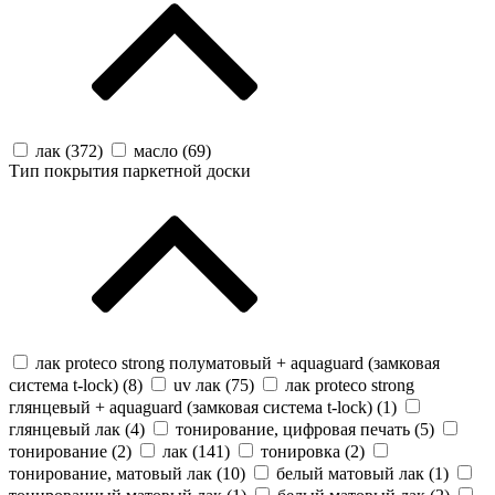
лак (
372
)
масло (
69
)
Тип покрытия паркетной доски
лак proteco strong полуматовый + aquaguard (замковая
система t-lock) (
8
)
uv лак (
75
)
лак proteco strong
глянцевый + aquaguard (замковая система t-lock) (
1
)
глянцевый лак (
4
)
тонирование, цифровая печать (
5
)
тонирование (
2
)
лак (
141
)
тонировка (
2
)
тонирование, матовый лак (
10
)
белый матовый лак (
1
)