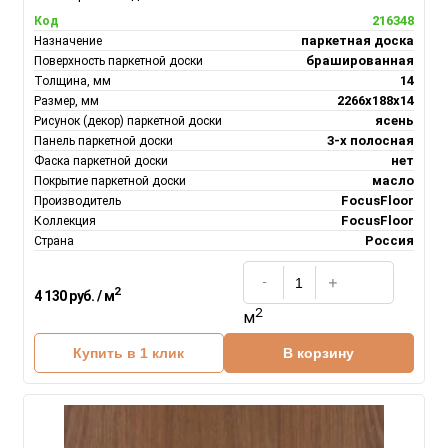
216348
Код
паркетная доска
Назначение
брашированная
Поверхность паркетной доски
14
Толщина, мм
2266х188х14
Размер, мм
ясень
Рисунок (декор) паркетной доски
3-х полосная
Панель паркетной доски
нет
Фаска паркетной доски
масло
Покрытие паркетной доски
FocusFloor
Производитель
FocusFloor
Коллекция
Россия
Страна
2
4 130 руб. / м
2
м
Купить в 1 клик
В корзину