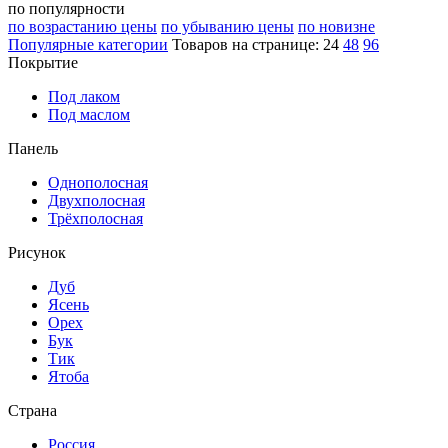
по популярности
по возрастанию цены
по убыванию цены
по новизне
Популярные категории
Товаров на странице:
24
48
96
Покрытие
Под лаком
Под маслом
Панель
Однополосная
Двухполосная
Трёхполосная
Рисунок
Дуб
Ясень
Орех
Бук
Тик
Ятоба
Страна
Россия