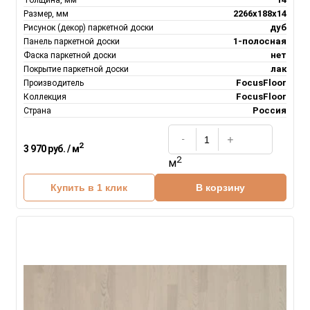
Толщина, мм
2266х188х14
Размер, мм
дуб
Рисунок (декор) паркетной доски
1-полосная
Панель паркетной доски
нет
Фаска паркетной доски
лак
Покрытие паркетной доски
FocusFloor
Производитель
FocusFloor
Коллекция
Россия
Страна
2
3 970 руб. / м
2
м
Купить в 1 клик
В корзину