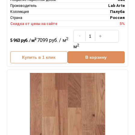
Lab Arte
Производитель
Палуба
Коллекция
Россия
Страна
5%
Скидка от цены на сайте
2
2
7099 руб. / м
5 963 руб. / м
2
м
Купить в 1 клик
В корзину