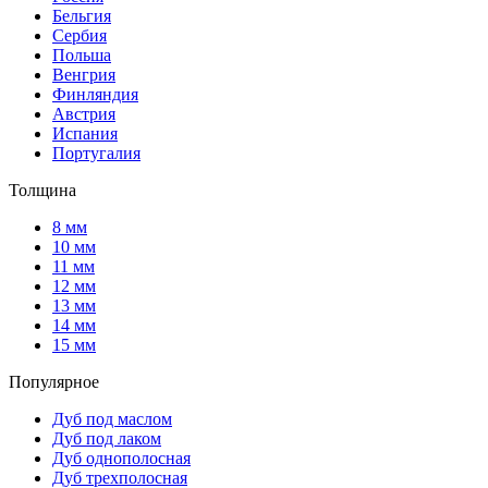
Бельгия
Сербия
Польша
Венгрия
Финляндия
Австрия
Испания
Португалия
Толщина
8 мм
10 мм
11 мм
12 мм
13 мм
14 мм
15 мм
Популярное
Дуб под маслом
Дуб под лаком
Дуб однополосная
Дуб трехполосная