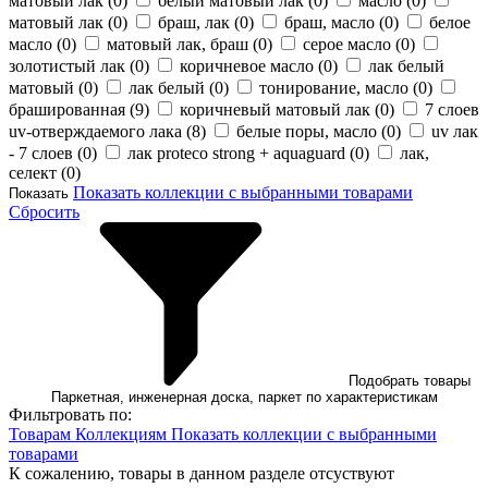
матовый лак (
0
)
белый матовый лак (
0
)
масло (
0
)
матовый лак (
0
)
браш, лак (
0
)
браш, масло (
0
)
белое
масло (
0
)
матовый лак, браш (
0
)
серое масло (
0
)
золотистый лак (
0
)
коричневое масло (
0
)
лак белый
матовый (
0
)
лак белый (
0
)
тонирование, масло (
0
)
брашированная (
9
)
коричневый матовый лак (
0
)
7 слоев
uv-отверждаемого лака (
8
)
белые поры, масло (
0
)
uv лак
- 7 слоев (
0
)
лак proteco strong + aquaguard (
0
)
лак,
селект (
0
)
Показать коллекции с выбранными товарами
Показать
Сбросить
Подобрать товары
Паркетная, инженерная доска, паркет по характеристикам
Фильтровать по:
Товарам
Коллекциям
Показать коллекции с выбранными
товарами
К сожалению, товары в данном разделе отсуствуют