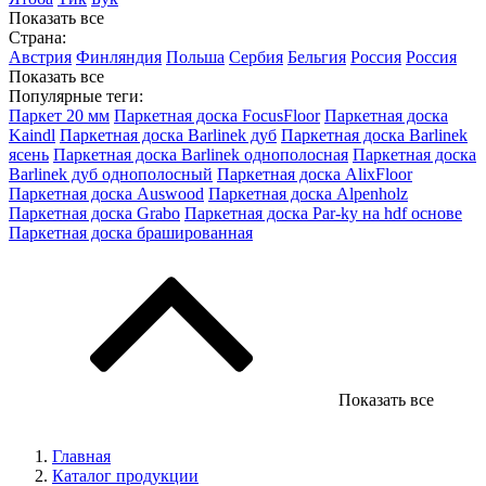
Показать все
Страна:
Австрия
Финляндия
Польша
Сербия
Бельгия
Россия
Россия
Показать все
Популярные теги:
Паркет 20 мм
Паркетная доска FocusFloor
Паркетная доска
Kaindl
Паркетная доска Barlinek дуб
Паркетная доска Barlinek
ясень
Паркетная доска Barlinek однополосная
Паркетная доска
Barlinek дуб однополосный
Паркетная доска AlixFloor
Паркетная доска Auswood
Паркетная доска Alpenholz
Паркетная доска Grabo
Паркетная доска Par-ky на hdf основе
Паркетная доска брашированная
Показать все
Главная
Каталог продукции