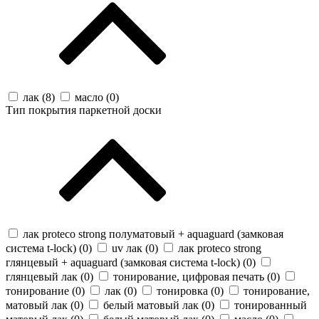
лак (
8
)
масло (
0
)
Тип покрытия паркетной доски
лак proteco strong полуматовый + aquaguard (замковая
система t-lock) (
0
)
uv лак (
0
)
лак proteco strong
глянцевый + aquaguard (замковая система t-lock) (
0
)
глянцевый лак (
0
)
тонирование, цифровая печать (
0
)
тонирование (
0
)
лак (
0
)
тонировка (
0
)
тонирование,
матовый лак (
0
)
белый матовый лак (
0
)
тонированный