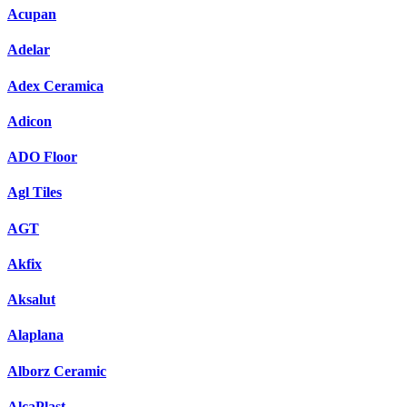
Acupan
Adelar
Adex Ceramica
Adicon
ADO Floor
Agl Tiles
AGT
Akfix
Aksalut
Alaplana
Alborz Ceramic
AlcaPlast