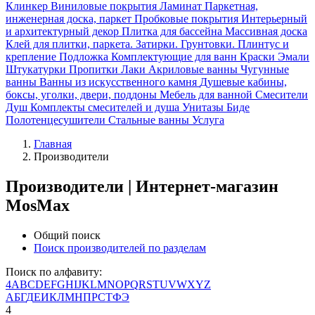
Клинкер
Виниловые покрытия
Ламинат
Паркетная,
инженерная доска, паркет
Пробковые покрытия
Интерьерный
и архитектурный декор
Плитка для бассейна
Массивная доска
Клей для плитки, паркета. Затирки. Грунтовки.
Плинтус и
крепление
Подложка
Комплектующие для ванн
Краски Эмали
Штукатурки Пропитки Лаки
Акриловые ванны
Чугунные
ванны
Ванны из искусственного камня
Душевые кабины,
боксы, уголки, двери, поддоны
Мебель для ванной
Смесители
Душ
Комплекты смесителей и душа
Унитазы
Биде
Полотенцесушители
Стальные ванны
Услуга
Главная
Производители
Производители | Интернет-магазин
MosMax
Общий поиск
Поиск производителей по разделам
Поиск по алфавиту:
4
A
B
C
D
E
F
G
H
I
J
K
L
M
N
O
P
Q
R
S
T
U
V
W
X
Y
Z
А
Б
Г
Д
Е
И
К
Л
М
Н
П
Р
С
Т
Ф
Э
4