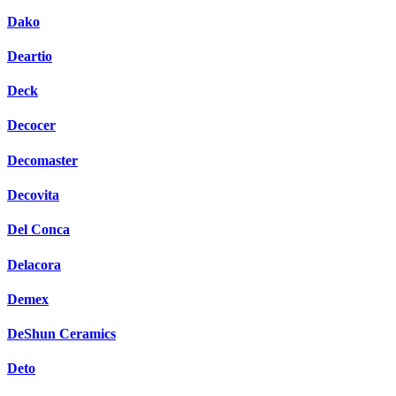
Dako
Deartio
Deck
Decocer
Decomaster
Decovita
Del Conca
Delacora
Demex
DeShun Ceramics
Deto