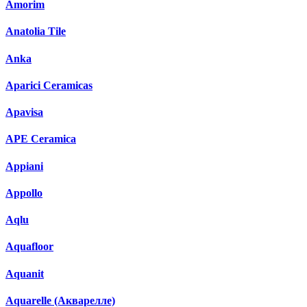
Amorim
Anatolia Tile
Anka
Aparici Ceramicas
Apavisa
APE Ceramica
Appiani
Appollo
Aqlu
Aquafloor
Aquanit
Aquarelle (Акварелле)