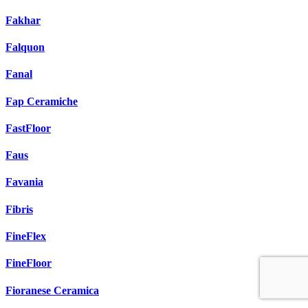
Fakhar
Falquon
Fanal
Fap Ceramiche
FastFloor
Faus
Favania
Fibris
FineFlex
FineFloor
Fioranese Ceramica