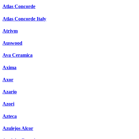
Atlas Concorde
Atlas Concorde Italy
Atrivm
Auswood
Ava Ceramica
Axima
Axor
Azario
Azori
Azteca
Azulejos Alcor