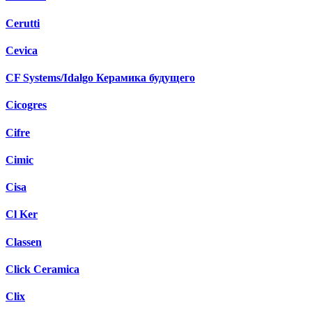
Cerutti
Cevica
CF Systems/Idalgo Керамика будущего
Cicogres
Cifre
Cimic
Cisa
Cl Ker
Classen
Click Ceramica
Clix