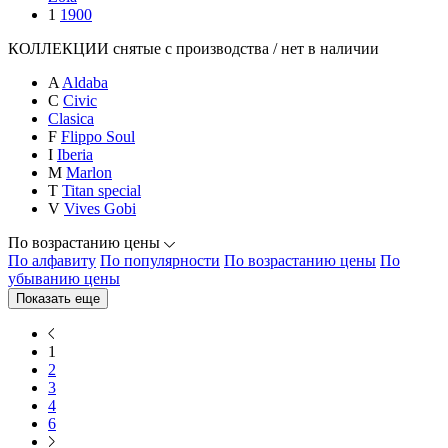
1
1900
КОЛЛЕКЦИИ снятые с производства / нет в наличии
A
Aldaba
C
Civic
Clasica
F
Flippo Soul
I
Iberia
M
Marlon
T
Titan special
V
Vives Gobi
По возрастанию цены
По алфавиту
По популярности
По возрастанию цены
По
убыванию цены
Показать еще
1
2
3
4
6