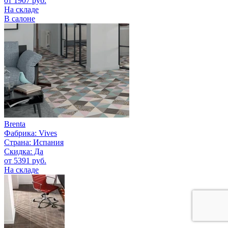
от 1907 руб.
На складе
В салоне
Brenta
Фабрика:
Vives
Страна:
Испания
Скидка: Да
от 5391 руб.
На складе