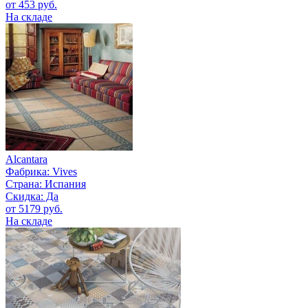
от 453 руб.
На складе
Alcantara
Фабрика:
Vives
Страна:
Испания
Скидка: Да
от 5179 руб.
На складе