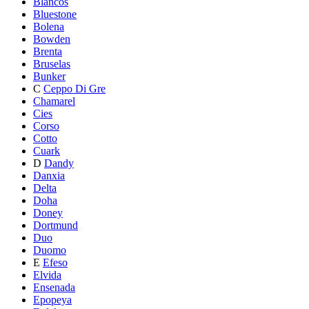
Blancos
Bluestone
Bolena
Bowden
Brenta
Bruselas
Bunker
C
Ceppo Di Gre
Chamarel
Cies
Corso
Cotto
Cuark
D
Dandy
Danxia
Delta
Doha
Doney
Dortmund
Duo
Duomo
E
Efeso
Elvida
Ensenada
Epopeya