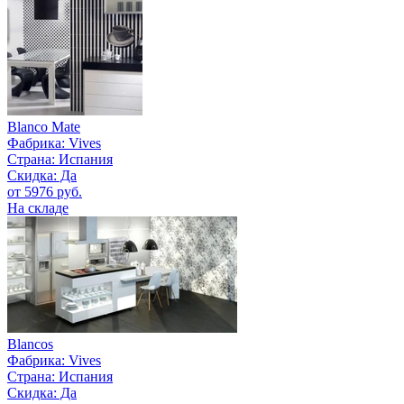
Blanco Mate
Фабрика:
Vives
Страна:
Испания
Скидка: Да
от 5976 руб.
На складе
Blancos
Фабрика:
Vives
Страна:
Испания
Скидка: Да