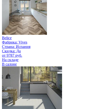
Belice
Фабрика:
Vives
Страна:
Испания
Скидка: Да
от 9787 руб.
На складе
В салоне