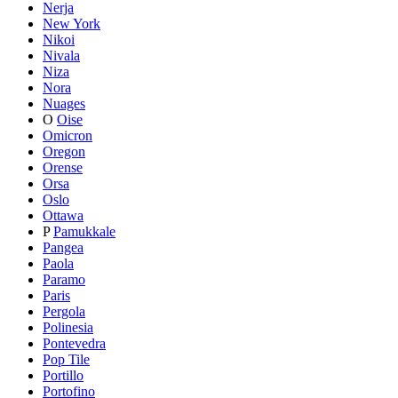
Nerja
New York
Nikoi
Nivala
Niza
Nora
Nuages
O
Oise
Omicron
Oregon
Orense
Orsa
Oslo
Ottawa
P
Pamukkale
Pangea
Paola
Paramo
Paris
Pergola
Polinesia
Pontevedra
Pop Tile
Portillo
Portofino