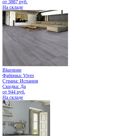
от 3887 руб.
На складе
Bluestone
Фабрика:
Vives
Страна:
Испания
Скидка: Да
от 944 руб.
На складе