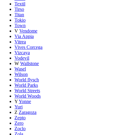
Textil
Tirso
Titan
Tokio
Town
V
Vendome
Via Appia
Vitrea
Vives Corcega
Vizcaya
Vodevil
W
Wallstone
Wasel
Wilson
World flysch
World Parks
World Streets
World Woods
Y
Yonne
Yuri
Z
Zaragoza
Zepto
Zero
Zoclo
Zola