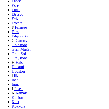
Erdek
Essen
Etnia
Etrusco
Evia
Exedra
F
Farnese
Faro
Filippo Soul
G
Gamma
Goldstone
Gran Mugat
Gran Zola
Greystone
H
Halsa
Hanami
Houston
I
Iliada
Inari
Inuit
J
Javea
K
Kamala
Kenion
Kent
Kokkola