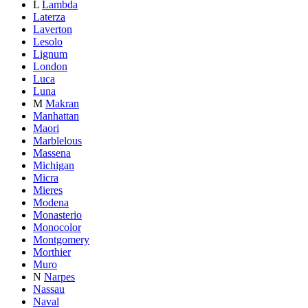
L
Lambda
Laterza
Laverton
Lesolo
Lignum
London
Luca
Luna
M
Makran
Manhattan
Maori
Marblelous
Massena
Michigan
Micra
Mieres
Modena
Monasterio
Monocolor
Montgomery
Morthier
Muro
N
Narpes
Nassau
Naval