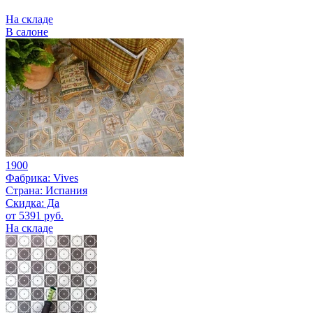
На складе
В салоне
1900
Фабрика:
Vives
Страна:
Испания
Скидка: Да
от 5391 руб.
На складе