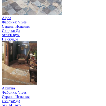
Alpha
Фабрика:
Vives
Страна:
Испания
Скидка: Да
от 960 руб.
На складе
Altamira
Фабрика:
Vives
Страна:
Испания
Скидка: Да
от 6141 руб.