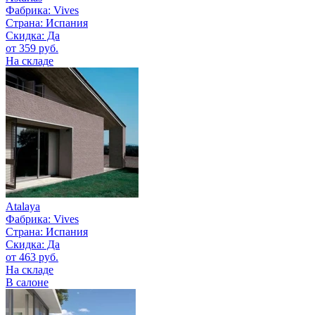
Фабрика:
Vives
Страна:
Испания
Скидка: Да
от 359 руб.
На складе
Atalaya
Фабрика:
Vives
Страна:
Испания
Скидка: Да
от 463 руб.
На складе
В салоне