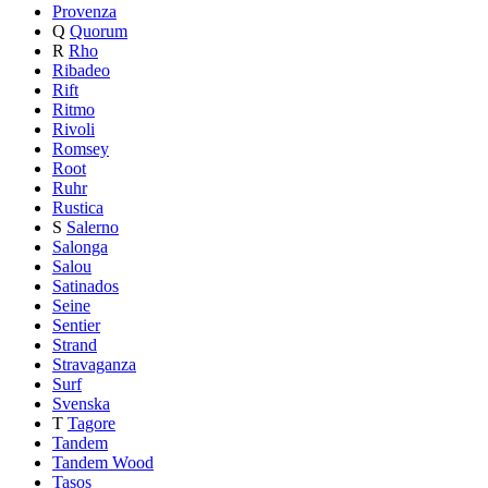
Provenza
Q
Quorum
R
Rho
Ribadeo
Rift
Ritmo
Rivoli
Romsey
Root
Ruhr
Rustica
S
Salerno
Salonga
Salou
Satinados
Seine
Sentier
Strand
Stravaganza
Surf
Svenska
T
Tagore
Tandem
Tandem Wood
Tasos