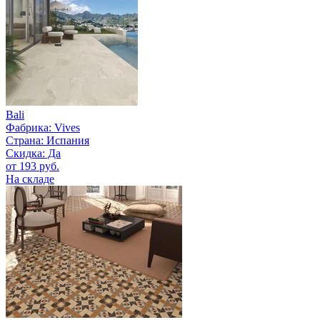
Bali
Фабрика:
Vives
Страна:
Испания
Скидка: Да
от 193 руб.
На складе