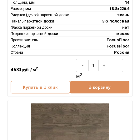
14
Толщина, мм
18.8х226.6
Размер, мм
ясень
Рисунок (декор) паркетной доски
3-х полосная
Панель паркетной доски
нет
Фаска паркетной доски
масло
Покрытие паркетной доски
FocusFloor
Производитель
FocusFloor
Коллекция
Россия
Страна
2
4 580 руб. / м
2
м
Купить в 1 клик
В корзину