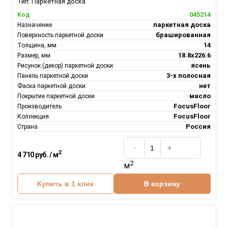
Тип:
Паркетная доска
045214
Код
паркетная доска
Назначение
брашированная
Поверхность паркетной доски
14
Толщина, мм
18.8х226.6
Размер, мм
ясень
Рисунок (декор) паркетной доски
3-х полосная
Панель паркетной доски
нет
Фаска паркетной доски
масло
Покрытие паркетной доски
FocusFloor
Производитель
FocusFloor
Коллекция
Россия
Страна
2
4 710 руб. / м
2
м
Купить в 1 клик
В корзину