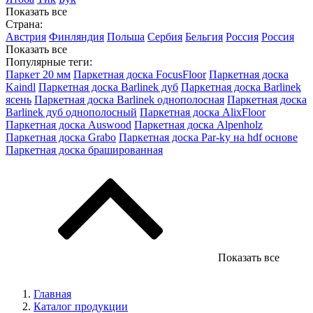
Показать все
Страна:
Австрия
Финляндия
Польша
Сербия
Бельгия
Россия
Россия
Показать все
Популярные теги:
Паркет 20 мм
Паркетная доска FocusFloor
Паркетная доска
Kaindl
Паркетная доска Barlinek дуб
Паркетная доска Barlinek
ясень
Паркетная доска Barlinek однополосная
Паркетная доска
Barlinek дуб однополосный
Паркетная доска AlixFloor
Паркетная доска Auswood
Паркетная доска Alpenholz
Паркетная доска Grabo
Паркетная доска Par-ky на hdf основе
Паркетная доска брашированная
Показать все
Главная
Каталог продукции