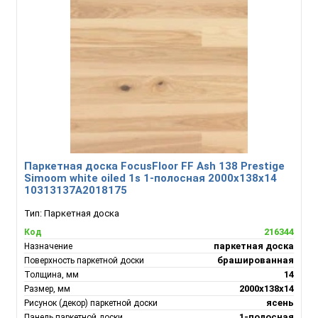
Паркетная доска FocusFloor FF Ash 138 Prestige
Simoom white oiled 1s 1-полосная 2000х138х14
10313137A2018175
Тип:
Паркетная доска
216344
Код
паркетная доска
Назначение
брашированная
Поверхность паркетной доски
14
Толщина, мм
2000х138х14
Размер, мм
ясень
Рисунок (декор) паркетной доски
1-полосная
Панель паркетной доски