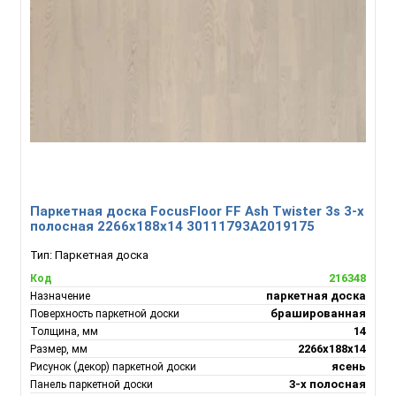
Паркетная доска FocusFloor FF Ash Twister 3s 3-х
полосная 2266х188х14 30111793А2019175
Тип:
Паркетная доска
216348
Код
паркетная доска
Назначение
брашированная
Поверхность паркетной доски
14
Толщина, мм
2266х188х14
Размер, мм
ясень
Рисунок (декор) паркетной доски
3-х полосная
Панель паркетной доски