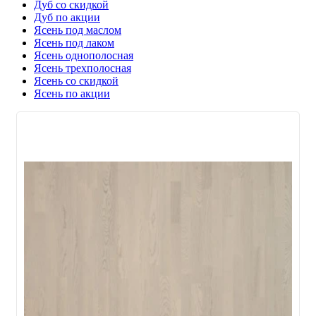
Дуб со скидкой
Дуб по акции
Ясень под маслом
Ясень под лаком
Ясень однополосная
Ясень трехполосная
Ясень со скидкой
Ясень по акции