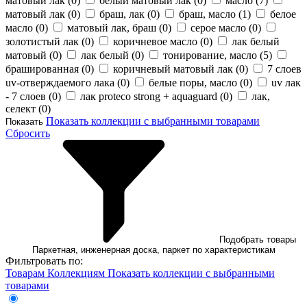
матовый лак (
0
)
белый матовый лак (
0
)
масло (
7
)
матовый лак (
0
)
браш, лак (
0
)
браш, масло (
1
)
белое
масло (
0
)
матовый лак, браш (
0
)
серое масло (
0
)
золотистый лак (
0
)
коричневое масло (
0
)
лак белый
матовый (
0
)
лак белый (
0
)
тонирование, масло (
5
)
брашированная (
0
)
коричневый матовый лак (
0
)
7 слоев
uv-отверждаемого лака (
0
)
белые поры, масло (
0
)
uv лак
- 7 слоев (
0
)
лак proteco strong + aquaguard (
0
)
лак,
селект (
0
)
Показать коллекции с выбранными товарами
Показать
Сбросить
Подобрать товары
Паркетная, инженерная доска, паркет по характеристикам
Фильтровать по:
Товарам
Коллекциям
Показать коллекции с выбранными
товарами