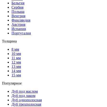
Бельгия
Сербия
Польша
Венгрия
Финляндия
Австрия
Испания
Португалия
Толщина
8 мм
10 мм
11 мм
12 мм
13 мм
14 мм
15 мм
Популярное
Дуб под маслом
Дуб под лаком
Дуб однополосная
Дуб трехполосная