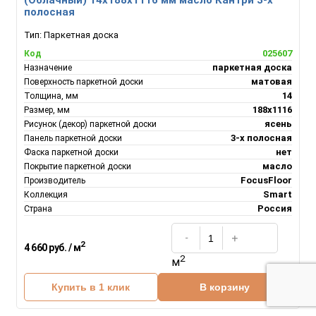
(Облачный) 14х188х1116 мм масло Кантри 3-х
полосная
Тип:
Паркетная доска
025607
Код
паркетная доска
Назначение
матовая
Поверхность паркетной доски
14
Толщина, мм
188х1116
Размер, мм
ясень
Рисунок (декор) паркетной доски
3-х полосная
Панель паркетной доски
нет
Фаска паркетной доски
масло
Покрытие паркетной доски
FocusFloor
Производитель
Smart
Коллекция
Россия
Страна
2
4 660 руб. / м
2
м
Купить в 1 клик
В корзину