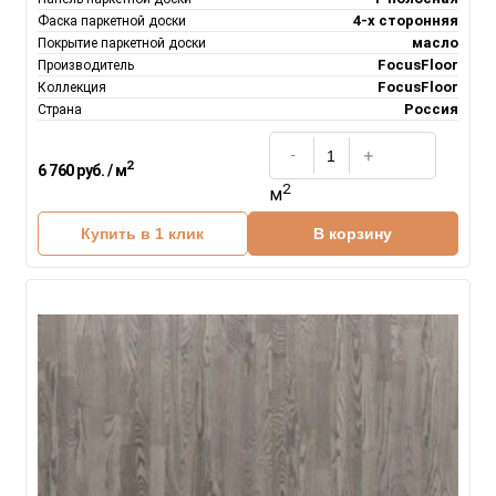
4-х сторонняя
Фаска паркетной доски
масло
Покрытие паркетной доски
FocusFloor
Производитель
FocusFloor
Коллекция
Россия
Страна
2
6 760 руб. / м
2
м
Купить в 1 клик
В корзину