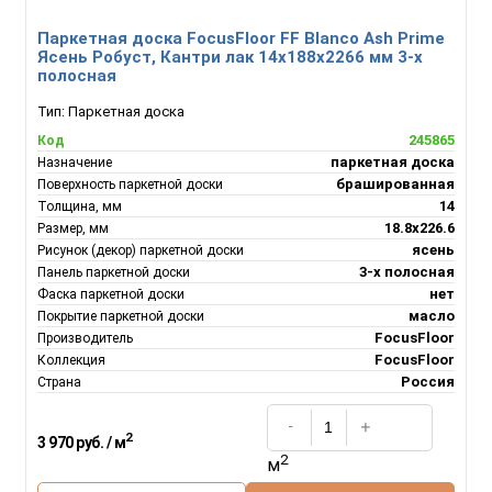
Паркетная доска FocusFloor FF Blanco Ash Prime
Ясень Робуст, Кантри лак 14x188x2266 мм 3-х
полосная
Тип:
Паркетная доска
245865
Код
паркетная доска
Назначение
брашированная
Поверхность паркетной доски
14
Толщина, мм
18.8х226.6
Размер, мм
ясень
Рисунок (декор) паркетной доски
3-х полосная
Панель паркетной доски
нет
Фаска паркетной доски
масло
Покрытие паркетной доски
FocusFloor
Производитель
FocusFloor
Коллекция
Россия
Страна
2
3 970 руб. / м
2
м