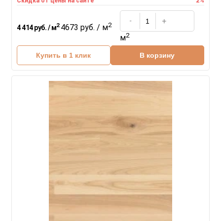
2%
Скидка от цены на сайте
2
2
4673 руб. / м
4 414 руб. / м
2
м
Купить в 1 клик
В корзину