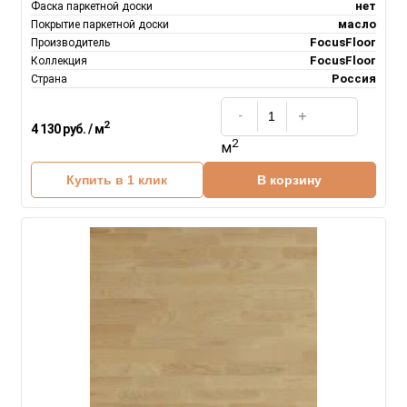
нет
Фаска паркетной доски
масло
Покрытие паркетной доски
FocusFloor
Производитель
FocusFloor
Коллекция
Россия
Страна
2
4 130 руб. / м
2
м
Купить в 1 клик
В корзину