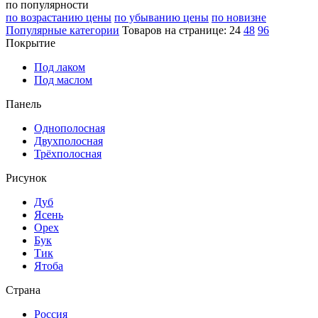
по популярности
по возрастанию цены
по убыванию цены
по новизне
Популярные категории
Товаров на странице:
24
48
96
Покрытие
Под лаком
Под маслом
Панель
Однополосная
Двухполосная
Трёхполосная
Рисунок
Дуб
Ясень
Орех
Бук
Тик
Ятоба
Страна
Россия