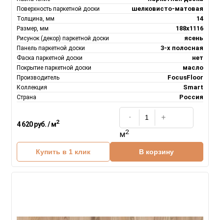
шелковисто-матовая
Поверхность паркетной доски
14
Толщина, мм
188х1116
Размер, мм
ясень
Рисунок (декор) паркетной доски
3-х полосная
Панель паркетной доски
нет
Фаска паркетной доски
масло
Покрытие паркетной доски
FocusFloor
Производитель
Smart
Коллекция
Россия
Страна
2
4 620 руб. / м
2
м
Купить в 1 клик
В корзину