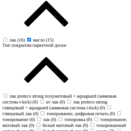
лак (
16
)
масло (
15
)
Тип покрытия паркетной доски
лак proteco strong полуматовый + aquaguard (замковая
система t-lock) (
0
)
uv лак (
0
)
лак proteco strong
глянцевый + aquaguard (замковая система t-lock) (
0
)
глянцевый лак (
0
)
тонирование, цифровая печать (
0
)
тонирование (
0
)
лак (
0
)
тонировка (
0
)
тонирование,
матовый лак (
0
)
белый матовый лак (
0
)
тонированный