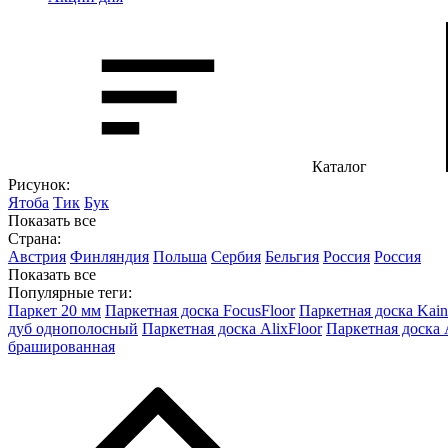
Каталог
Рисунок:
Ятоба
Тик
Бук
Показать все
Страна:
Австрия
Финляндия
Польша
Сербия
Бельгия
Россия
Россия
Показать все
Популярные теги:
Паркет 20 мм
Паркетная доска FocusFloor
Паркетная доска Kain
дуб однополосный
Паркетная доска AlixFloor
Паркетная доска
брашированная