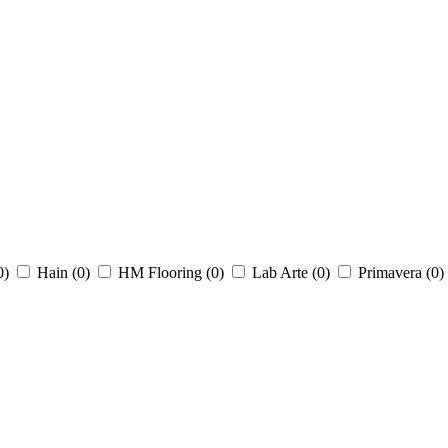
0
)
Hain (
0
)
HM Flooring (
0
)
Lab Arte (
0
)
Primavera (
0
)