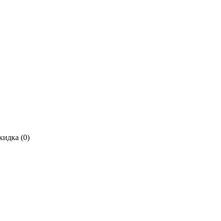
кидка (
0
)