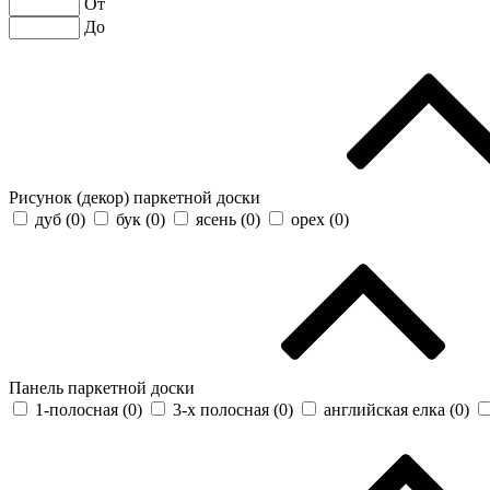
От
До
Рисунок (декор) паркетной доски
дуб (
0
)
бук (
0
)
ясень (
0
)
орех (
0
)
Панель паркетной доски
1-полосная (
0
)
3-х полосная (
0
)
английская елка (
0
)