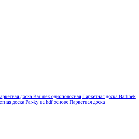
аркетная доска Barlinek однополосная
Паркетная доска Barlinek
тная доска Par-ky на hdf основе
Паркетная доска