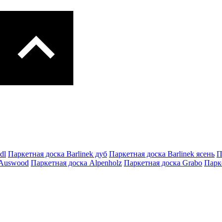
dl
Паркетная доска Barlinek дуб
Паркетная доска Barlinek ясень
П
 Auswood
Паркетная доска Alpenholz
Паркетная доска Grabo
Парке