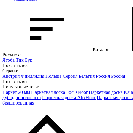
Каталог
Рисунок:
Ятоба
Тик
Бук
Показать все
Страна:
Австрия
Финляндия
Польша
Сербия
Бельгия
Россия
Россия
Показать все
Популярные теги:
Паркет 20 мм
Паркетная доска FocusFloor
Паркетная доска Kain
дуб однополосный
Паркетная доска AlixFloor
Паркетная доска
брашированная