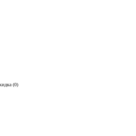
кидка (
0
)