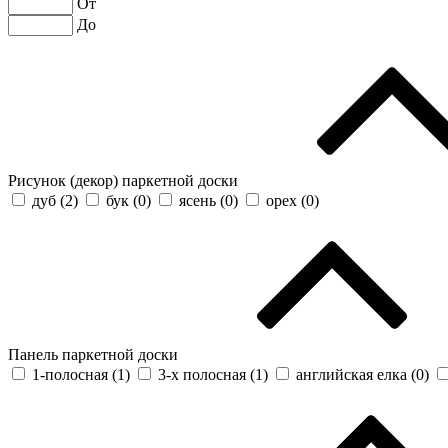
От
До
Рисунок (декор) паркетной доски
дуб (
2
)
бук (
0
)
ясень (
0
)
орех (
0
)
Панель паркетной доски
1-полосная (
1
)
3-х полосная (
1
)
английская елка (
0
)