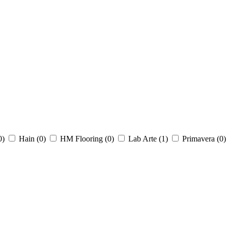
0
)
Hain (
0
)
HM Flooring (
0
)
Lab Arte (
1
)
Primavera (
0
)