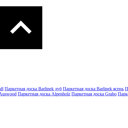
dl
Паркетная доска Barlinek дуб
Паркетная доска Barlinek ясень
П
 Auswood
Паркетная доска Alpenholz
Паркетная доска Grabo
Парке