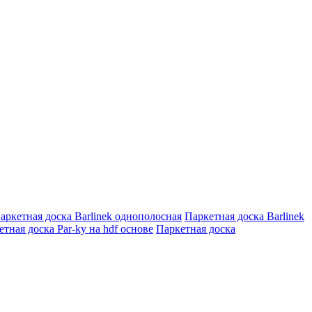
аркетная доска Barlinek однополосная
Паркетная доска Barlinek
тная доска Par-ky на hdf основе
Паркетная доска