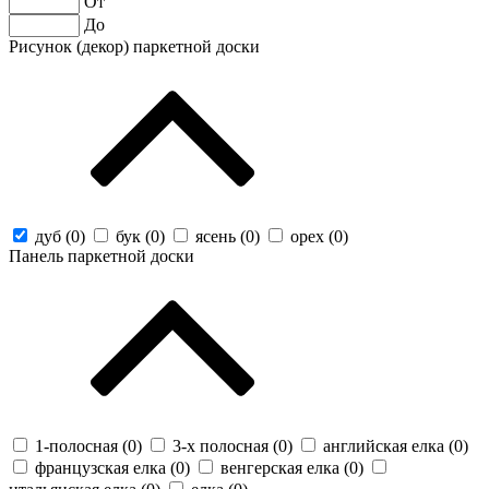
От
До
Рисунок (декор) паркетной доски
дуб (
0
)
бук (
0
)
ясень (
0
)
орех (
0
)
Панель паркетной доски
1-полосная (
0
)
3-х полосная (
0
)
английская елка (
0
)
французская елка (
0
)
венгерская елка (
0
)