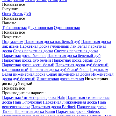
Показать все
Рисунок:
Орех
Ясень
Дуб
Показать все
Панель:
Трёхполосная
Двухполосная
Однополосная
Показать все
Покрытие:
Под маслом
Паркетная доска лак белый дуб
Паркетная доска
лак ясень
Паркетная доска глянцевый лак
Белая паркетная
доска
Серая паркетная доска
Светлая паркетная доска
Паркетная доска беленая
Паркетная доска беленый дуб
Паркетная доска дуб белый
Паркетная доска серый дуб
Паркетная доска ясень белый
Паркетная доска дуб беленый
однополосный
Паркетная доска дуб белый браш
Под лаком
Белая инженерная доска
Серая инженерная доска
Инженерная
доска дуб беленый
Инженерная доска светлая
Инженерная
доска дуб серый
Показать все
Производители паркета:
Паркетная / инженерная доска Hain
Паркетная / инженерная
доска Hain 1-полосная
Паркетная / инженерная доска Hain
венгерская елка
Паркетная доска Barlinek
Паркетная доска
Tarkett
Паркетная доска Baum
Паркетная доска Sinteros