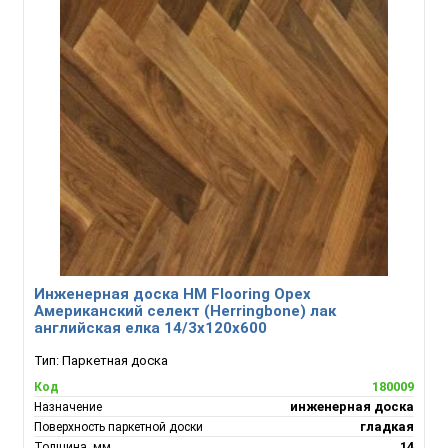
Инженерная доска HM Flooring Орех
Американский селект (Herringbone) лак
английская елка 14/3х120х600
Тип:
Паркетная доска
180009
Код
инженерная доска
Назначение
гладкая
Поверхность паркетной доски
14
Толщина, мм