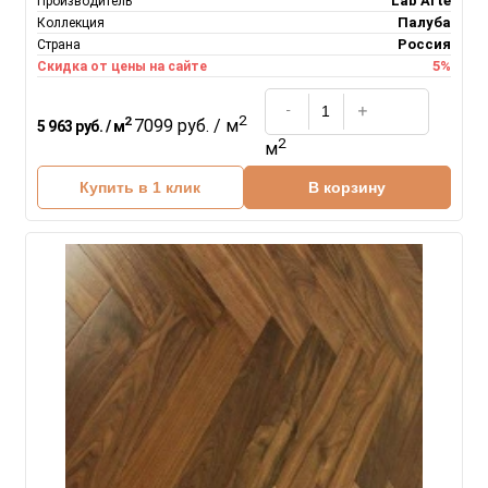
Lab Arte
Производитель
Палуба
Коллекция
Россия
Страна
5%
Скидка от цены на сайте
2
2
7099 руб. / м
5 963 руб. / м
2
м
Купить в 1 клик
В корзину