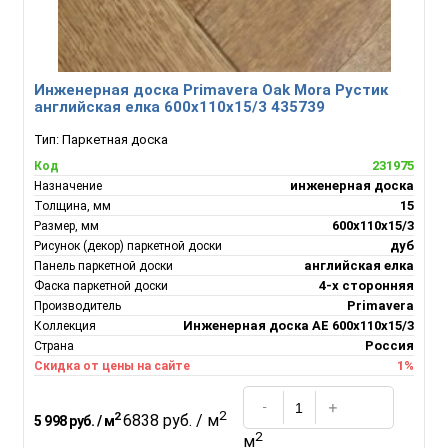
Инженерная доска Primavera Oak Mora Рустик
английская елка 600х110х15/3 435739
Тип:
Паркетная доска
231975
Код
инженерная доска
Назначение
15
Толщина, мм
600х110х15/3
Размер, мм
дуб
Рисунок (декор) паркетной доски
английская елка
Панель паркетной доски
4-х сторонняя
Фаска паркетной доски
Primavera
Производитель
Инженерная доска АЕ 600х110х15/3
Коллекция
Россия
Страна
1%
Скидка от цены на сайте
2
2
6838 руб. / м
5 998 руб. / м
2
м