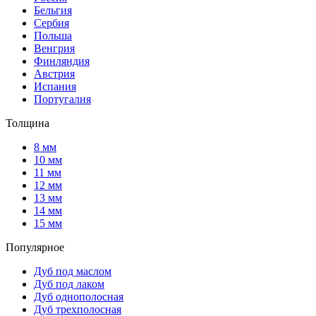
Бельгия
Сербия
Польша
Венгрия
Финляндия
Австрия
Испания
Португалия
Толщина
8 мм
10 мм
11 мм
12 мм
13 мм
14 мм
15 мм
Популярное
Дуб под маслом
Дуб под лаком
Дуб однополосная
Дуб трехполосная