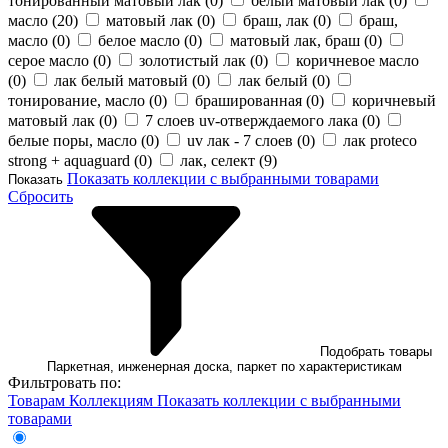
тонированный матовый лак (
0
)
белый матовый лак (
0
)
масло (
20
)
матовый лак (
0
)
браш, лак (
0
)
браш,
масло (
0
)
белое масло (
0
)
матовый лак, браш (
0
)
серое масло (
0
)
золотистый лак (
0
)
коричневое масло
(
0
)
лак белый матовый (
0
)
лак белый (
0
)
тонирование, масло (
0
)
брашированная (
0
)
коричневый
матовый лак (
0
)
7 слоев uv-отверждаемого лака (
0
)
белые поры, масло (
0
)
uv лак - 7 слоев (
0
)
лак proteco
strong + aquaguard (
0
)
лак, селект (
9
)
Показать коллекции с выбранными товарами
Показать
Сбросить
Подобрать товары
Паркетная, инженерная доска, паркет по характеристикам
Фильтровать по:
Товарам
Коллекциям
Показать коллекции с выбранными
товарами