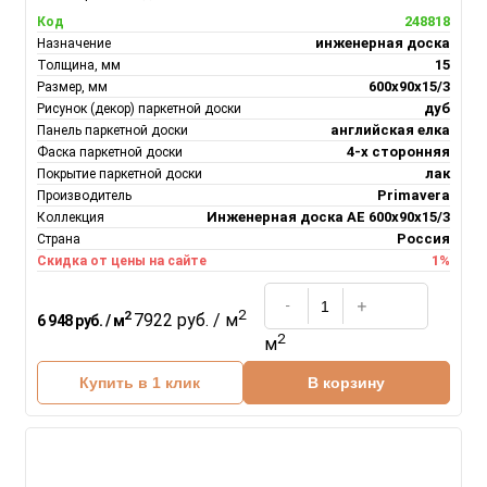
248818
Код
инженерная доска
Назначение
15
Толщина, мм
600х90х15/3
Размер, мм
дуб
Рисунок (декор) паркетной доски
английская елка
Панель паркетной доски
4-х сторонняя
Фаска паркетной доски
лак
Покрытие паркетной доски
Primavera
Производитель
Инженерная доска АЕ 600х90х15/3
Коллекция
Россия
Страна
1%
Скидка от цены на сайте
2
2
7922 руб. / м
6 948 руб. / м
2
м
Купить в 1 клик
В корзину