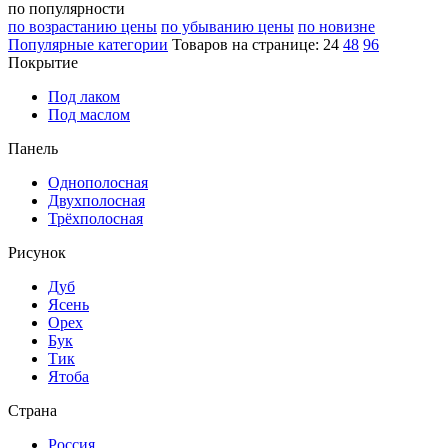
по популярности
по возрастанию цены
по убыванию цены
по новизне
Популярные категории
Товаров на странице:
24
48
96
Покрытие
Под лаком
Под маслом
Панель
Однополосная
Двухполосная
Трёхполосная
Рисунок
Дуб
Ясень
Орех
Бук
Тик
Ятоба
Страна
Россия