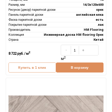
14/3х120х600
Размер, мм
орех
Рисунок (декор) паркетной доски
английская елка
Панель паркетной доски
есть
Фаска паркетной доски
лак
Покрытие паркетной доски
HM Flooring
Производитель
Инженерная доска НM flooring Орех
Коллекция
Китай
Страна
2
8 722 руб. / м
2
м
Купить в 1 клик
В корзину