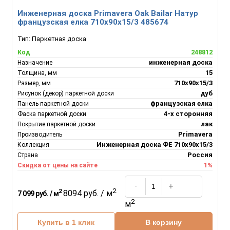
Инженерная доска Primavera Oak Bailar Натур
французская елка 710х90х15/3 485674
Тип:
Паркетная доска
248812
Код
инженерная доска
Назначение
15
Толщина, мм
710х90х15/3
Размер, мм
дуб
Рисунок (декор) паркетной доски
французская елка
Панель паркетной доски
4-х сторонняя
Фаска паркетной доски
лак
Покрытие паркетной доски
Primavera
Производитель
Инженерная доска ФЕ 710х90х15/3
Коллекция
Россия
Страна
1%
Скидка от цены на сайте
2
2
8094 руб. / м
7 099 руб. / м
2
м
Купить в 1 клик
В корзину