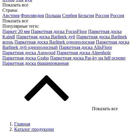
Показать все
Страна:
Австрия
Финляндия
Польша
Сербия
Бельгия
Россия
Россия
Показать все
Популярные теги:
Паркет 20 мм
Паркетная доска FocusFloor
Паркетная доска
Kaindl
Паркетная доска Barlinek дуб
Паркетная доска Barlinek
ясень
Паркетная доска Barlinek однополосная
Паркетная доска
Barlinek дуб однополосный
Паркетная доска AlixFloor
Паркетная доска Auswood
Паркетная доска Alpenholz
Паркетная доска Grabo
Паркетная доска Par-ky на hdf основе
Паркетная доска брашированная
Показать все
Главная
Каталог продукции