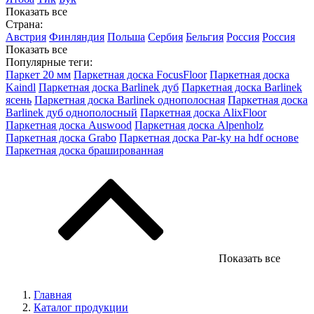
Показать все
Страна:
Австрия
Финляндия
Польша
Сербия
Бельгия
Россия
Россия
Показать все
Популярные теги:
Паркет 20 мм
Паркетная доска FocusFloor
Паркетная доска
Kaindl
Паркетная доска Barlinek дуб
Паркетная доска Barlinek
ясень
Паркетная доска Barlinek однополосная
Паркетная доска
Barlinek дуб однополосный
Паркетная доска AlixFloor
Паркетная доска Auswood
Паркетная доска Alpenholz
Паркетная доска Grabo
Паркетная доска Par-ky на hdf основе
Паркетная доска брашированная
Показать все
Главная
Каталог продукции