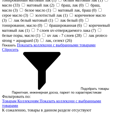
тонированный матовый лак (
1
)
белый матовый лак (
1
)
масло (
33
)
матовый лак (
2
)
браш, лак (
0
)
браш,
масло (
3
)
белое масло (
1
)
матовый лак, браш (
0
)
серое масло (
3
)
золотистый лак (
1
)
коричневое масло
(
3
)
лак белый матовый (
1
)
лак белый (
0
)
тонирование, масло (
0
)
брашированная (
6
)
коричневый
матовый лак (
1
)
7 слоев uv-отверждаемого лака (
7
)
белые поры, масло (
1
)
uv лак - 7 слоев (
28
)
лак proteco
strong + aquaguard (
3
)
лак, селект (
26
)
Показать коллекции с выбранными товарами
Показать
Сбросить
Подобрать товары
Паркетная, инженерная доска, паркет по характеристикам
Фильтровать по:
Товарам
Коллекциям
Показать коллекции с выбранными
товарами
К сожалению, товары в данном разделе отсуствуют