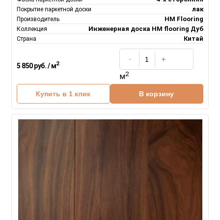
лак
Покрытие паркетной доски
HM Flooring
Производитель
Инженерная доска НM flooring Дуб
Коллекция
Китай
Страна
2
5 850 руб. / м
2
м
Купить в 1 клик
В корзину