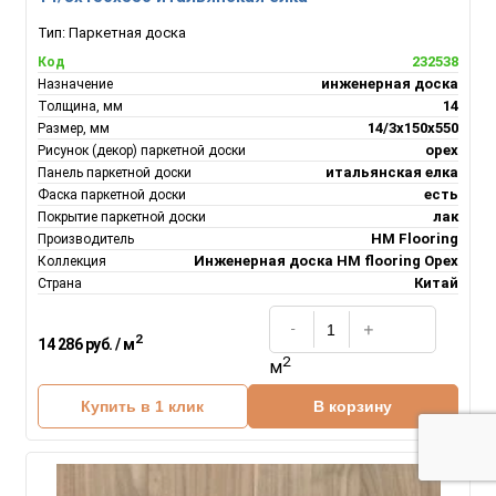
Тип:
Паркетная доска
232538
Код
инженерная доска
Назначение
14
Толщина, мм
14/3х150х550
Размер, мм
орех
Рисунок (декор) паркетной доски
итальянская елка
Панель паркетной доски
есть
Фаска паркетной доски
лак
Покрытие паркетной доски
HM Flooring
Производитель
Инженерная доска НM flooring Орех
Коллекция
Китай
Страна
2
14 286 руб. / м
2
м
Купить в 1 клик
В корзину