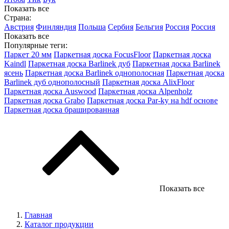
Показать все
Страна:
Австрия
Финляндия
Польша
Сербия
Бельгия
Россия
Россия
Показать все
Популярные теги:
Паркет 20 мм
Паркетная доска FocusFloor
Паркетная доска
Kaindl
Паркетная доска Barlinek дуб
Паркетная доска Barlinek
ясень
Паркетная доска Barlinek однополосная
Паркетная доска
Barlinek дуб однополосный
Паркетная доска AlixFloor
Паркетная доска Auswood
Паркетная доска Alpenholz
Паркетная доска Grabo
Паркетная доска Par-ky на hdf основе
Паркетная доска брашированная
Показать все
Главная
Каталог продукции