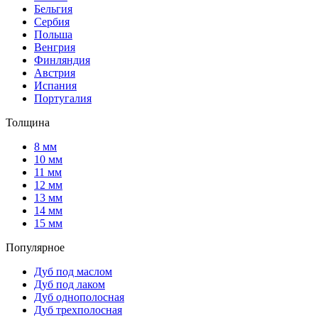
Бельгия
Сербия
Польша
Венгрия
Финляндия
Австрия
Испания
Португалия
Толщина
8 мм
10 мм
11 мм
12 мм
13 мм
14 мм
15 мм
Популярное
Дуб под маслом
Дуб под лаком
Дуб однополосная
Дуб трехполосная