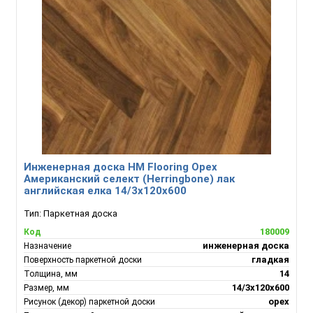
Инженерная доска HM Flooring Орех
Американский селект (Herringbone) лак
английская елка 14/3х120х600
Тип:
Паркетная доска
180009
Код
инженерная доска
Назначение
гладкая
Поверхность паркетной доски
14
Толщина, мм
14/3х120х600
Размер, мм
орех
Рисунок (декор) паркетной доски