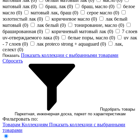
матовый лак (
0
)
белый матовый лак (
0
)
масло (
0
)
матовый лак (
0
)
браш, лак (
0
)
браш, масло (
0
)
белое
масло (
0
)
матовый лак, браш (
0
)
серое масло (
0
)
золотистый лак (
0
)
коричневое масло (
0
)
лак белый
матовый (
0
)
лак белый (
0
)
тонирование, масло (
0
)
брашированная (
0
)
коричневый матовый лак (
0
)
7 слоев
uv-отверждаемого лака (
0
)
белые поры, масло (
0
)
uv лак
- 7 слоев (
0
)
лак proteco strong + aquaguard (
0
)
лак,
селект (
0
)
Показать коллекции с выбранными товарами
Показать
Сбросить
Подобрать товары
Паркетная, инженерная доска, паркет по характеристикам
Фильтровать по:
Товарам
Коллекциям
Показать коллекции с выбранными
товарами