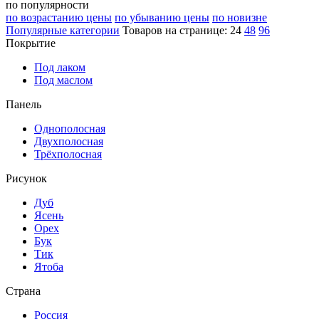
по популярности
по возрастанию цены
по убыванию цены
по новизне
Популярные категории
Товаров на странице:
24
48
96
Покрытие
Под лаком
Под маслом
Панель
Однополосная
Двухполосная
Трёхполосная
Рисунок
Дуб
Ясень
Орех
Бук
Тик
Ятоба
Страна
Россия