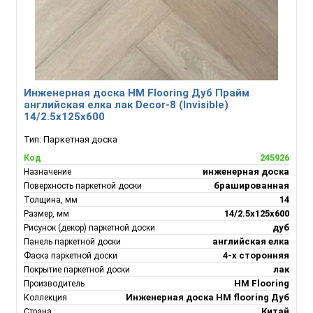
Инженерная доска HM Flooring Дуб Прайм
английская елка лак Decor-8 (Invisible)
14/2.5х125х600
Тип:
Паркетная доска
245926
Код
инженерная доска
Назначение
брашированная
Поверхность паркетной доски
14
Толщина, мм
14/2.5х125х600
Размер, мм
дуб
Рисунок (декор) паркетной доски
английская елка
Панель паркетной доски
4-х сторонняя
Фаска паркетной доски
лак
Покрытие паркетной доски
HM Flooring
Производитель
Инженерная доска НM flooring Дуб
Коллекция
Китай
Страна