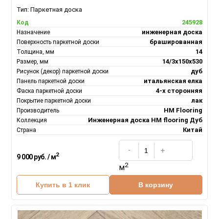
Тип:
Паркетная доска
245928
Код
инженерная доска
Назначение
брашированная
Поверхность паркетной доски
14
Толщина, мм
14/3х150х530
Размер, мм
дуб
Рисунок (декор) паркетной доски
итальянская елка
Панель паркетной доски
4-х сторонняя
Фаска паркетной доски
лак
Покрытие паркетной доски
HM Flooring
Производитель
Инженерная доска НM flooring Дуб
Коллекция
Китай
Страна
2
9 000 руб. / м
2
м
Купить в 1 клик
В корзину