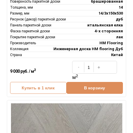
брашированная
Поверхность паркетной доски
14
Толщина, мм
14/3х150х530
Размер, мм
дуб
Рисунок (декор) паркетной доски
итальянская елка
Панель паркетной доски
4-х сторонняя
Фаска паркетной доски
лак
Покрытие паркетной доски
HM Flooring
Производитель
Инженерная доска НM flooring Дуб
Коллекция
Китай
Страна
2
9 000 руб. / м
2
м
Купить в 1 клик
В корзину