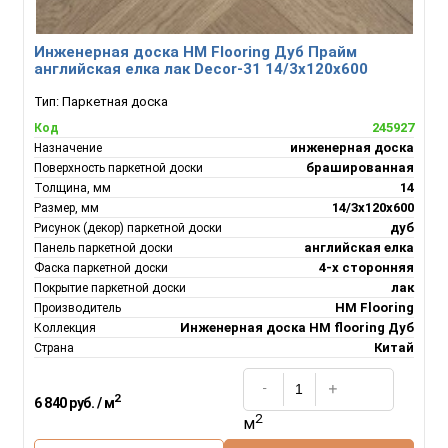
Инженерная доска HM Flooring Дуб Прайм
английская елка лак Decor-31 14/3х120х600
Тип:
Паркетная доска
245927
Код
инженерная доска
Назначение
брашированная
Поверхность паркетной доски
14
Толщина, мм
14/3х120х600
Размер, мм
дуб
Рисунок (декор) паркетной доски
английская елка
Панель паркетной доски
4-х сторонняя
Фаска паркетной доски
лак
Покрытие паркетной доски
HM Flooring
Производитель
Инженерная доска НM flooring Дуб
Коллекция
Китай
Страна
2
6 840 руб. / м
2
м