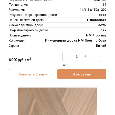
14
Толщина, мм
14/1.5 х150х1200
Размер, мм
орех
Рисунок (декор) паркетной доски
1-полосная
Панель паркетной доски
есть
Фаска паркетной доски
лак
Покрытие паркетной доски
HM Flooring
Производитель
Инженерная доска НM flooring Орех
Коллекция
Китай
Страна
2
6 090 руб. / м
2
м
Купить в 1 клик
В корзину