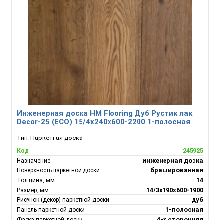
Инженерная доска HM Flooring Дуб Рустик лак
Decor-25 (ECO) 15/4х240х600-2200 1-полосная
Тип:
Паркетная доска
245925
Код
инженерная доска
Назначение
брашированная
Поверхность паркетной доски
14
Толщина, мм
14/3х190х600-1900
Размер, мм
дуб
Рисунок (декор) паркетной доски
1-полосная
Панель паркетной доски
4-х сторонняя
Фаска паркетной доски