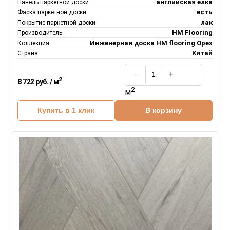
английская елка
Панель паркетной доски
есть
Фаска паркетной доски
лак
Покрытие паркетной доски
HM Flooring
Производитель
Инженерная доска НM flooring Орех
Коллекция
Китай
Страна
2
8 722 руб. / м
2
м
Купить в 1 клик
В корзину