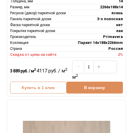
14
Толщина, мм
2266х188х14
Размер, мм
ясень
Рисунок (декор) паркетной доски
3-х полосная
Панель паркетной доски
нет
Фаска паркетной доски
лак
Покрытие паркетной доски
Primavera
Производитель
Паркет 14x188x2266mm
Коллекция
Россия
Страна
2%
Скидка от цены на сайте
2
2
4117 руб. / м
3 889 руб. / м
2
м
Купить в 1 клик
В корзину