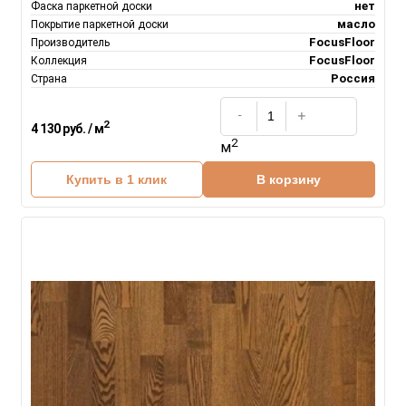
нет
Фаска паркетной доски
масло
Покрытие паркетной доски
FocusFloor
Производитель
FocusFloor
Коллекция
Россия
Страна
2
4 130 руб. / м
2
м
Купить в 1 клик
В корзину