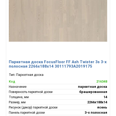
Паркетная доска FocusFloor FF Ash Twister 3s 3-х
полосная 2266х188х14 30111793А2019175
Тип:
Паркетная доска
216348
Код
паркетная доска
Назначение
брашированная
Поверхность паркетной доски
14
Толщина, мм
2266х188х14
Размер, мм
ясень
Рисунок (декор) паркетной доски
3-х полосная
Панель паркетной доски