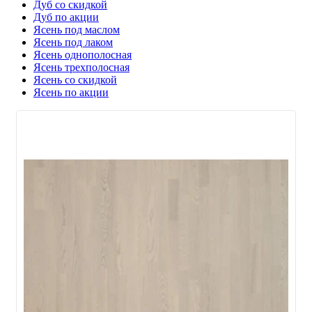
Дуб со скидкой
Дуб по акции
Ясень под маслом
Ясень под лаком
Ясень однополосная
Ясень трехполосная
Ясень со скидкой
Ясень по акции