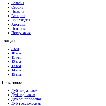
Бельгия
Сербия
Польша
Венгрия
Финляндия
Австрия
Испания
Португалия
Толщина
8 мм
10 мм
11 мм
12 мм
13 мм
14 мм
15 мм
Популярное
Дуб под маслом
Дуб под лаком
Дуб однополосная
Дуб трехполосная