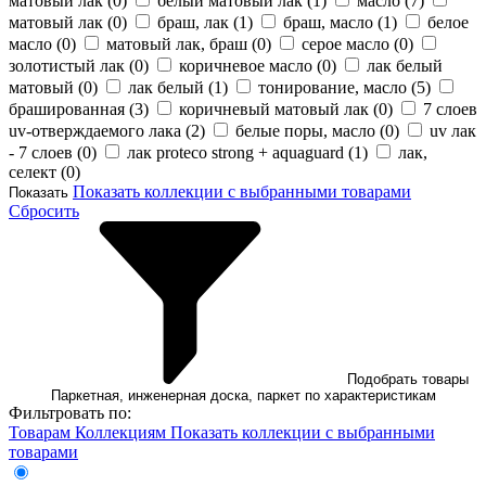
матовый лак (
0
)
белый матовый лак (
1
)
масло (
7
)
матовый лак (
0
)
браш, лак (
1
)
браш, масло (
1
)
белое
масло (
0
)
матовый лак, браш (
0
)
серое масло (
0
)
золотистый лак (
0
)
коричневое масло (
0
)
лак белый
матовый (
0
)
лак белый (
1
)
тонирование, масло (
5
)
брашированная (
3
)
коричневый матовый лак (
0
)
7 слоев
uv-отверждаемого лака (
2
)
белые поры, масло (
0
)
uv лак
- 7 слоев (
0
)
лак proteco strong + aquaguard (
1
)
лак,
селект (
0
)
Показать коллекции с выбранными товарами
Показать
Сбросить
Подобрать товары
Паркетная, инженерная доска, паркет по характеристикам
Фильтровать по:
Товарам
Коллекциям
Показать коллекции с выбранными
товарами