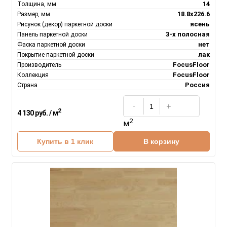
14
Толщина, мм
18.8х226.6
Размер, мм
ясень
Рисунок (декор) паркетной доски
3-х полосная
Панель паркетной доски
нет
Фаска паркетной доски
лак
Покрытие паркетной доски
FocusFloor
Производитель
FocusFloor
Коллекция
Россия
Страна
2
4 130 руб. / м
2
м
Купить в 1 клик
В корзину