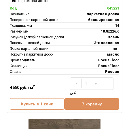
Тип:
Паркетная доска
045221
Код
паркетная доска
Назначение
брашированная
Поверхность паркетной доски
14
Толщина, мм
18.8х226.6
Размер, мм
ясень
Рисунок (декор) паркетной доски
3-х полосная
Панель паркетной доски
нет
Фаска паркетной доски
масло
Покрытие паркетной доски
FocusFloor
Производитель
FocusFloor
Коллекция
Россия
Страна
2
4 580 руб. / м
2
м
Купить в 1 клик
В корзину