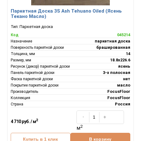
Паркетная Доска 3S Ash Tehuano Oiled (Ясень
Текано Масло)
Тип:
Паркетная доска
045214
Код
паркетная доска
Назначение
брашированная
Поверхность паркетной доски
14
Толщина, мм
18.8х226.6
Размер, мм
ясень
Рисунок (декор) паркетной доски
3-х полосная
Панель паркетной доски
нет
Фаска паркетной доски
масло
Покрытие паркетной доски
FocusFloor
Производитель
FocusFloor
Коллекция
Россия
Страна
2
4 710 руб. / м
2
м
Купить в 1 клик
В корзину