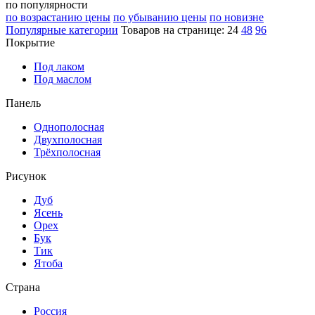
по популярности
по возрастанию цены
по убыванию цены
по новизне
Популярные категории
Товаров на странице:
24
48
96
Покрытие
Под лаком
Под маслом
Панель
Однополосная
Двухполосная
Трёхполосная
Рисунок
Дуб
Ясень
Орех
Бук
Тик
Ятоба
Страна
Россия