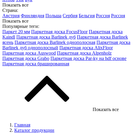
Показать все
Страна:
Австрия
Финляндия
Польша
Сербия
Бельгия
Россия
Россия
Показать все
Популярные теги:
Паркет 20 мм
Паркетная доска FocusFloor
Паркетная доска
Kaindl
Паркетная доска Barlinek дуб
Паркетная доска Barlinek
ясень
Паркетная доска Barlinek однополосная
Паркетная доска
Barlinek дуб однополосный
Паркетная доска AlixFloor
Паркетная доска Auswood
Паркетная доска Alpenholz
Паркетная доска Grabo
Паркетная доска Par-ky на hdf основе
Паркетная доска брашированная
Показать все
Главная
Каталог продукции