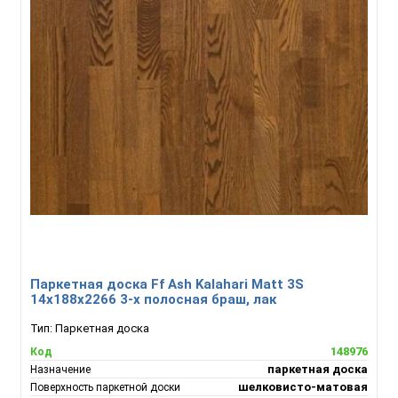
Паркетная доска Ff Ash Kalahari Matt 3S
14x188x2266 3-х полосная браш, лак
Тип:
Паркетная доска
148976
Код
паркетная доска
Назначение
шелковисто-матовая
Поверхность паркетной доски