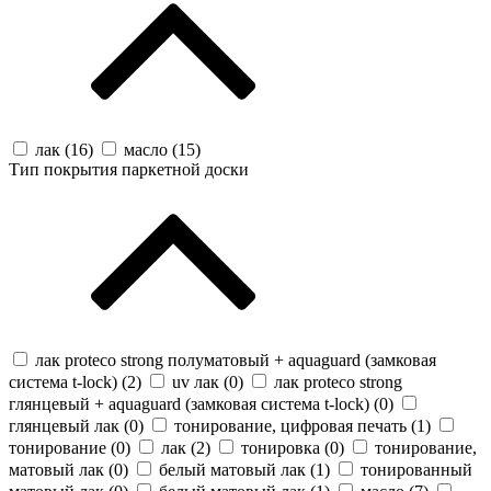
лак (
16
)
масло (
15
)
Тип покрытия паркетной доски
лак proteco strong полуматовый + aquaguard (замковая
система t-lock) (
2
)
uv лак (
0
)
лак proteco strong
глянцевый + aquaguard (замковая система t-lock) (
0
)
глянцевый лак (
0
)
тонирование, цифровая печать (
1
)
тонирование (
0
)
лак (
2
)
тонировка (
0
)
тонирование,
матовый лак (
0
)
белый матовый лак (
1
)
тонированный