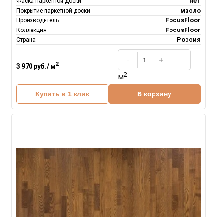
нет
Фаска паркетной доски
масло
Покрытие паркетной доски
FocusFloor
Производитель
FocusFloor
Коллекция
Россия
Страна
2
3 970 руб. / м
2
м
Купить в 1 клик
В корзину