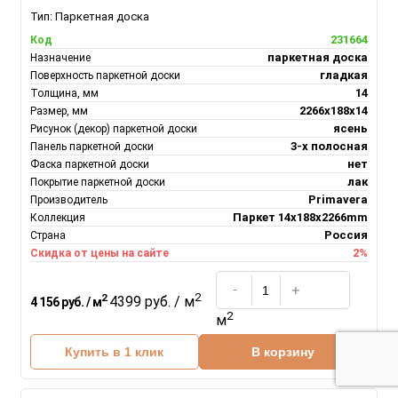
Тип:
Паркетная доска
231664
Код
паркетная доска
Назначение
гладкая
Поверхность паркетной доски
14
Толщина, мм
2266х188х14
Размер, мм
ясень
Рисунок (декор) паркетной доски
3-х полосная
Панель паркетной доски
нет
Фаска паркетной доски
лак
Покрытие паркетной доски
Primavera
Производитель
Паркет 14x188x2266mm
Коллекция
Россия
Страна
2%
Скидка от цены на сайте
2
2
4399 руб. / м
4 156 руб. / м
2
м
Купить в 1 клик
В корзину