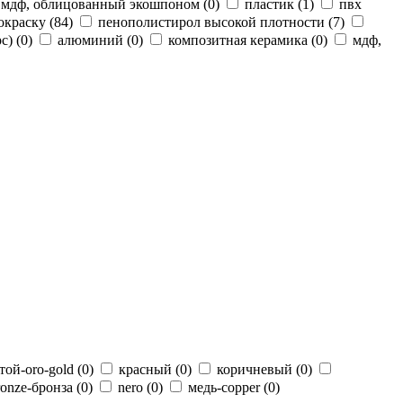
мдф, облицованный экошпоном (
0
)
пластик (
1
)
пвх
окраску (
84
)
пенополистирол высокой плотности (
7
)
c) (
0
)
алюминий (
0
)
композитная керамика (
0
)
мдф,
той-oro-gold (
0
)
красный (
0
)
коричневый (
0
)
ronze-бронза (
0
)
nero (
0
)
медь-copper (
0
)