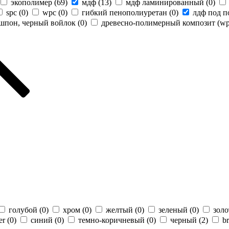
экополимер (
69
)
мдф (
13
)
мдф ламинированный (
0
)
spc (
0
)
wpc (
0
)
гибкий пенополиуретан (
0
)
лдф под п
шпон, черный войлок (
0
)
древесно-полимерный композит (wp
голубой (
0
)
хром (
0
)
желтый (
0
)
зеленый (
0
)
золо
er (
0
)
синий (
0
)
темно-коричневый (
0
)
черный (
2
)
b