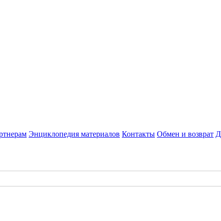
ртнерам
Энциклопедия материалов
Контакты
Обмен и возврат
Д