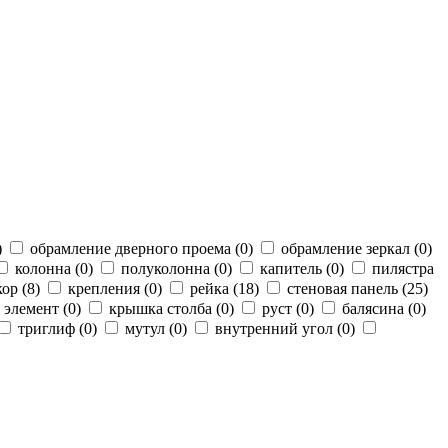
)
обрамление дверного проема (
0
)
обрамление зеркал (
0
)
колонна (
0
)
полуколонна (
0
)
капитель (
0
)
пилястра
ор (
8
)
крепления (
0
)
рейка (
18
)
стеновая панель (
25
)
 элемент (
0
)
крышка столба (
0
)
руст (
0
)
балясина (
0
)
триглиф (
0
)
мутул (
0
)
внутренний угол (
0
)