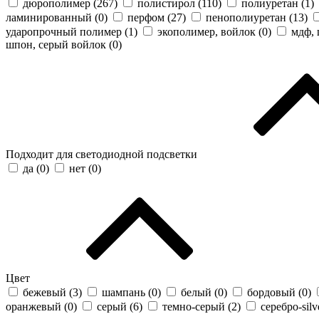
дюрополимер (
267
)
полистирол (
110
)
полиуретан (
1
)
ламинированный (
0
)
перфом (
27
)
пенополиуретан (
13
)
ударопрочный полимер (
1
)
экополимер, войлок (
0
)
мдф, 
шпон, серый войлок (
0
)
Подходит для светодиодной подсветки
да (
0
)
нет (
0
)
Цвет
бежевый (
3
)
шампань (
0
)
белый (
0
)
бордовый (
0
)
оранжевый (
0
)
серый (
6
)
темно-серый (
2
)
серебро-silv