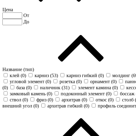
Цена
От
До
Название (тип)
клей (
0
)
карниз (
53
)
карниз гибкий (
0
)
молдинг (
6
угловой элемент (
0
)
розетка (
0
)
орнамент (
0
)
панн
(
0
)
база (
0
)
наличник (
31
)
элемент камина (
0
)
кесс
замковый камень (
0
)
подоконный элемент (
0
)
боссаж 
ствол (
0
)
фриз (
0
)
архитрав (
0
)
откос (
0
)
столб 
внешний угол (
0
)
архитрав гибкий (
0
)
профиль соединит