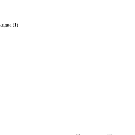
кидка (
1
)