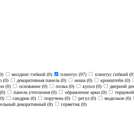
9
)
молдинг гибкий (
0
)
плинтус (
97
)
плинтус гибкий (
0
о (
0
)
декоративная панель (
0
)
ниша (
0
)
кронштейн (
0
)
он (
0
)
основание (
0
)
полка (
0
)
купол (
0
)
дверной дек
(
0
)
панель утепления (
0
)
обрамление арки (
0
)
торцевой
(
0
)
сандрик (
0
)
поручень (
0
)
регул (
0
)
модильон (
0
)
ельный декоративный (
8
)
герметик (
0
)