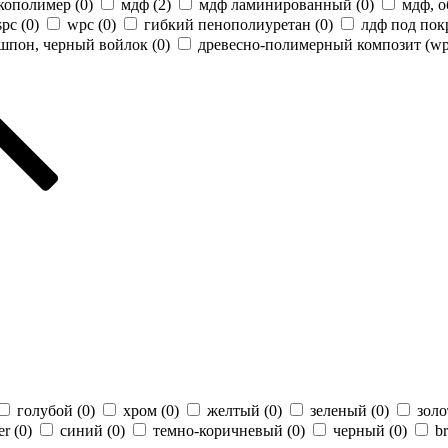
кополимер (
0
)
мдф (
2
)
мдф ламинированный (
0
)
мдф, 
spc (
0
)
wpc (
0
)
гибкий пенополиуретан (
0
)
лдф под пок
шпон, черный войлок (
0
)
древесно-полимерный композит (wp
голубой (
0
)
хром (
0
)
желтый (
0
)
зеленый (
0
)
золо
er (
0
)
синий (
0
)
темно-коричневый (
0
)
черный (
0
)
b