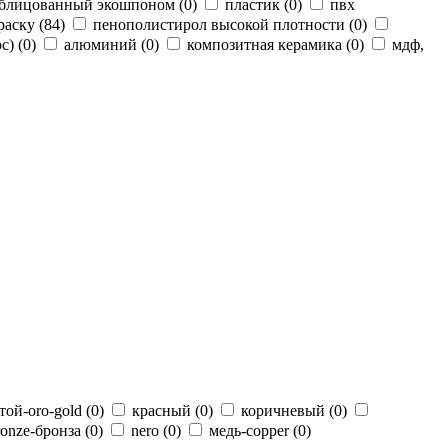
облицованный экошпоном (
0
)
пластик (
0
)
пвх
раску (
84
)
пенополистирол высокой плотности (
0
)
c) (
0
)
алюминий (
0
)
композитная керамика (
0
)
мдф,
той-oro-gold (
0
)
красный (
0
)
коричневый (
0
)
ronze-бронза (
0
)
nero (
0
)
медь-copper (
0
)