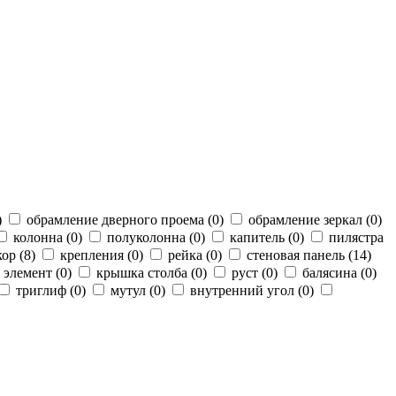
)
обрамление дверного проема (
0
)
обрамление зеркал (
0
)
колонна (
0
)
полуколонна (
0
)
капитель (
0
)
пилястра
ор (
8
)
крепления (
0
)
рейка (
0
)
стеновая панель (
14
)
 элемент (
0
)
крышка столба (
0
)
руст (
0
)
балясина (
0
)
триглиф (
0
)
мутул (
0
)
внутренний угол (
0
)