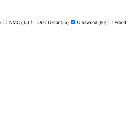
)
NMC (
33
)
Orac Decor (
36
)
Ultrawood (
86
)
Wood-