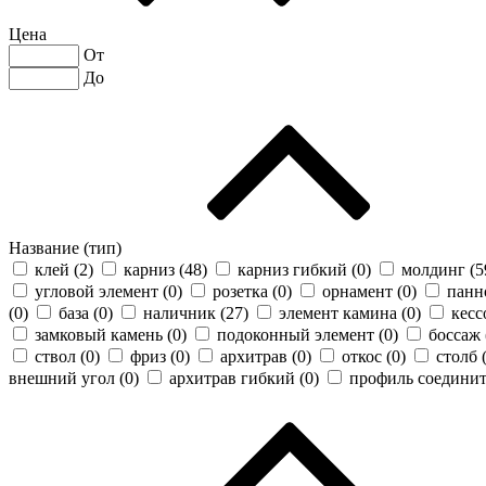
Цена
От
До
Название (тип)
клей (
2
)
карниз (
48
)
карниз гибкий (
0
)
молдинг (
5
угловой элемент (
0
)
розетка (
0
)
орнамент (
0
)
панн
(
0
)
база (
0
)
наличник (
27
)
элемент камина (
0
)
кесс
замковый камень (
0
)
подоконный элемент (
0
)
боссаж 
ствол (
0
)
фриз (
0
)
архитрав (
0
)
откос (
0
)
столб 
внешний угол (
0
)
архитрав гибкий (
0
)
профиль соединит