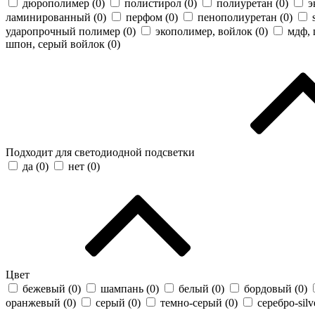
дюрополимер (
0
)
полистирол (
0
)
полиуретан (
0
)
э
ламинированный (
0
)
перфом (
0
)
пенополиуретан (
0
)
ударопрочный полимер (
0
)
экополимер, войлок (
0
)
мдф, 
шпон, серый войлок (
0
)
Подходит для светодиодной подсветки
да (
0
)
нет (
0
)
Цвет
бежевый (
0
)
шампань (
0
)
белый (
0
)
бордовый (
0
)
оранжевый (
0
)
серый (
0
)
темно-серый (
0
)
серебро-silv