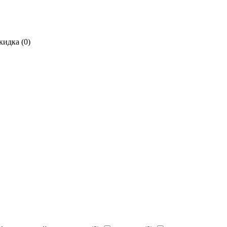
кидка (
0
)