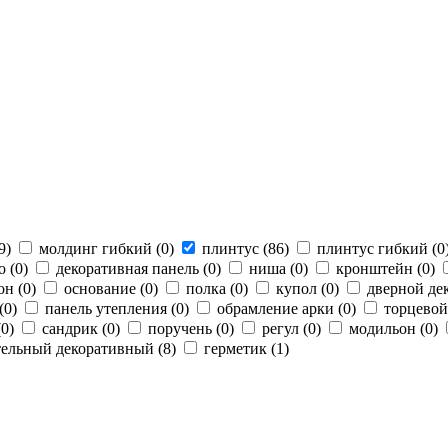
9
)
молдинг гибкий (
0
)
плинтус (
86
)
плинтус гибкий (
0
о (
0
)
декоративная панель (
0
)
ниша (
0
)
кронштейн (
0
)
он (
0
)
основание (
0
)
полка (
0
)
купол (
0
)
дверной дек
(
0
)
панель утепления (
0
)
обрамление арки (
0
)
торцевой
(
0
)
сандрик (
0
)
поручень (
0
)
регул (
0
)
модильон (
0
)
ельный декоративный (
8
)
герметик (
1
)