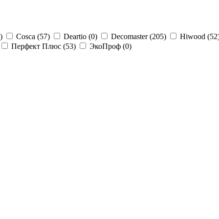
)
Cosca (
57
)
Deartio (
0
)
Decomaster (
205
)
Hiwood (
52
Перфект Плюс (
53
)
ЭкоПроф (
0
)