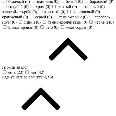
бежевый (
0
)
шампань (
0
)
белый (
0
)
бордовый (
0
)
голубой (
0
)
хром (
0
)
желтый (
0
)
зеленый (
0
)
золотой-oro-gold (
0
)
красный (
0
)
коричневый (
0
)
оранжевый (
0
)
серый (
0
)
темно-серый (
0
)
серебро-
silver (
0
)
синий (
0
)
темно-коричневый (
0
)
черный (
0
)
bronze-бронза (
0
)
nero (
0
)
медь-copper (
0
)
Гибкий аналог
есть (
23
)
нет (
42
)
Радиус изгиба вогнутый, мм