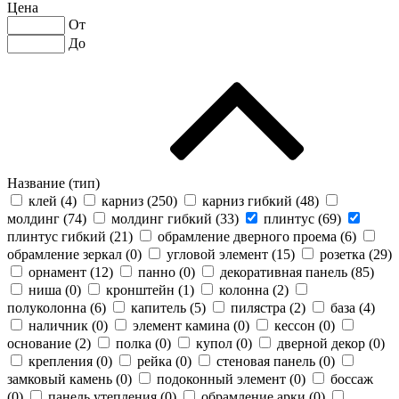
Цена
От
До
Название (тип)
клей (
4
)
карниз (
250
)
карниз гибкий (
48
)
молдинг (
74
)
молдинг гибкий (
33
)
плинтус (
69
)
плинтус гибкий (
21
)
обрамление дверного проема (
6
)
обрамление зеркал (
0
)
угловой элемент (
15
)
розетка (
29
)
орнамент (
12
)
панно (
0
)
декоративная панель (
85
)
ниша (
0
)
кронштейн (
1
)
колонна (
2
)
полуколонна (
6
)
капитель (
5
)
пилястра (
2
)
база (
4
)
наличник (
0
)
элемент камина (
0
)
кессон (
0
)
основание (
2
)
полка (
0
)
купол (
0
)
дверной декор (
0
)
крепления (
0
)
рейка (
0
)
стеновая панель (
0
)
замковый камень (
0
)
подоконный элемент (
0
)
боссаж
(
0
)
панель утепления (
0
)
обрамление арки (
0
)