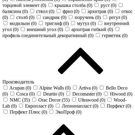
торцевой элемент (
0
)
крышка столба (
0
)
руст (
0
)
балясина (
0
)
ствол (
0
)
фриз (
0
)
архитрав (
0
)
откос
(
0
)
столб (
0
)
сандрик (
0
)
поручень (
0
)
регул (
0
)
модильон (
0
)
триглиф (
0
)
мутул (
0
)
внутренний
угол (
0
)
внешний угол (
0
)
архитрав гибкий (
0
)
профиль соединительный декоративный (
0
)
герметик (
0
)
Производитель
Acupan (
0
)
Alpine Walls (
0
)
Artiva (
0
)
Bello Deco
(
0
)
Cosca (
0
)
Deartio (
0
)
Decomaster (
0
)
Hiwood (
0
)
NMC (
35
)
Orac Decor (
55
)
Ultrawood (
0
)
Wood-
Lab (
0
)
Европласт (
0
)
Лепнинапласт (
0
)
Перфект (
0
)
Перфект Плюс (
0
)
ЭкоПроф (
0
)