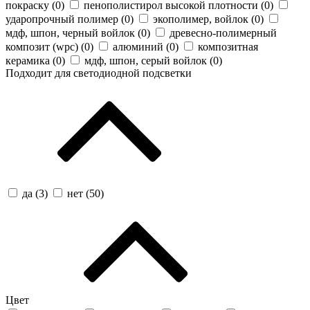
покраску (
0
)
пенополистирол высокой плотности (
0
)
ударопрочный полимер (
0
)
экополимер, войлок (
0
)
мдф, шпон, черный войлок (
0
)
древесно-полимерный
композит (wpc) (
0
)
алюминий (
0
)
композитная
керамика (
0
)
мдф, шпон, серый войлок (
0
)
Подходит для светодиодной подсветки
да (
3
)
нет (
50
)
Цвет