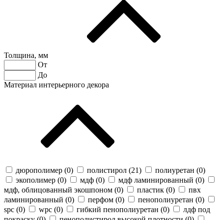
Толщина, мм
От
До
Материал интерьерного декора
дюрополимер (
0
)
полистирол (
21
)
полиуретан (
0
)
экополимер (
0
)
мдф (
0
)
мдф ламинированный (
0
)
мдф, облицованный экошпоном (
0
)
пластик (
0
)
пвх
ламинированный (
0
)
перфом (
0
)
пенополиуретан (
0
)
spc (
0
)
wpc (
0
)
гибкий пенополиуретан (
0
)
лдф под
покраску (
0
)
пенополистирол высокой плотности (
0
)