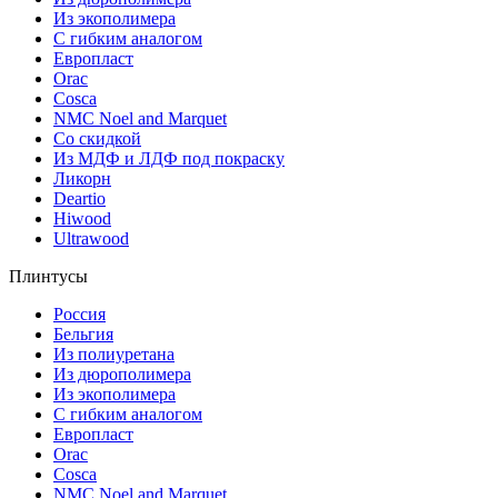
Из экополимера
С гибким аналогом
Европласт
Orac
Cosca
NMC Noel and Marquet
Со скидкой
Из МДФ и ЛДФ под покраску
Ликорн
Deartio
Hiwood
Ultrawood
Плинтусы
Россия
Бельгия
Из полиуретана
Из дюрополимера
Из экополимера
С гибким аналогом
Европласт
Orac
Cosca
NMC Noel and Marquet