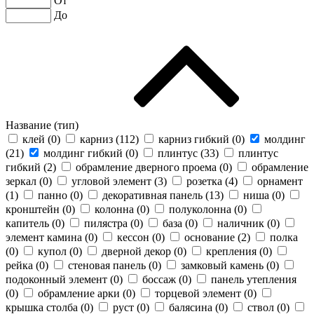
От
До
Название (тип)
клей (
0
)
карниз (
112
)
карниз гибкий (
0
)
молдинг
(
21
)
молдинг гибкий (
0
)
плинтус (
33
)
плинтус
гибкий (
2
)
обрамление дверного проема (
0
)
обрамление
зеркал (
0
)
угловой элемент (
3
)
розетка (
4
)
орнамент
(
1
)
панно (
0
)
декоративная панель (
13
)
ниша (
0
)
кронштейн (
0
)
колонна (
0
)
полуколонна (
0
)
капитель (
0
)
пилястра (
0
)
база (
0
)
наличник (
0
)
элемент камина (
0
)
кессон (
0
)
основание (
2
)
полка
(
0
)
купол (
0
)
дверной декор (
0
)
крепления (
0
)
рейка (
0
)
стеновая панель (
0
)
замковый камень (
0
)
подоконный элемент (
0
)
боссаж (
0
)
панель утепления
(
0
)
обрамление арки (
0
)
торцевой элемент (
0
)
крышка столба (
0
)
руст (
0
)
балясина (
0
)
ствол (
0
)