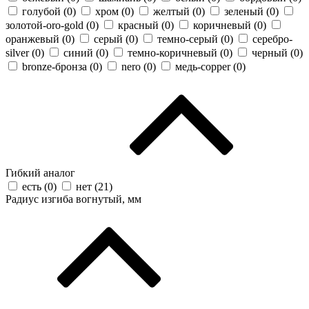
голубой (
0
)
хром (
0
)
желтый (
0
)
зеленый (
0
)
золотой-oro-gold (
0
)
красный (
0
)
коричневый (
0
)
оранжевый (
0
)
серый (
0
)
темно-серый (
0
)
серебро-
silver (
0
)
синий (
0
)
темно-коричневый (
0
)
черный (
0
)
bronze-бронза (
0
)
nero (
0
)
медь-copper (
0
)
Гибкий аналог
есть (
0
)
нет (
21
)
Радиус изгиба вогнутый, мм