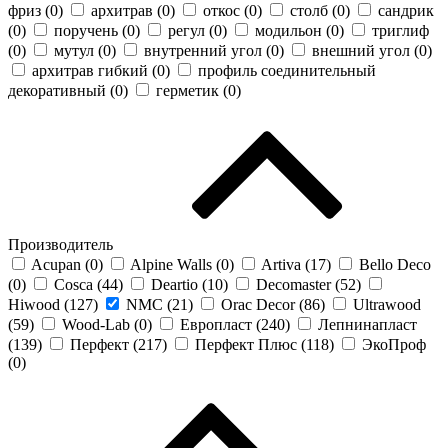
фриз (
0
)
архитрав (
0
)
откос (
0
)
столб (
0
)
сандрик
(
0
)
поручень (
0
)
регул (
0
)
модильон (
0
)
триглиф
(
0
)
мутул (
0
)
внутренний угол (
0
)
внешний угол (
0
)
архитрав гибкий (
0
)
профиль соединительный
декоративный (
0
)
герметик (
0
)
Производитель
Acupan (
0
)
Alpine Walls (
0
)
Artiva (
17
)
Bello Deco
(
0
)
Cosca (
44
)
Deartio (
10
)
Decomaster (
52
)
Hiwood (
127
)
NMC (
21
)
Orac Decor (
86
)
Ultrawood
(
59
)
Wood-Lab (
0
)
Европласт (
240
)
Лепнинапласт
(
139
)
Перфект (
217
)
Перфект Плюс (
118
)
ЭкоПроф
(
0
)