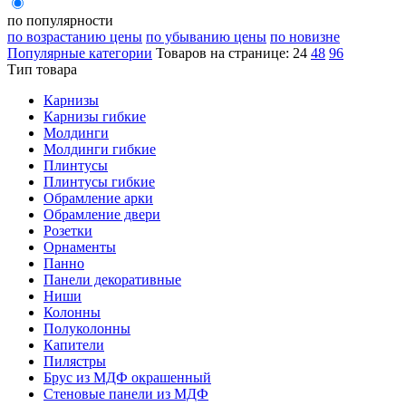
по популярности
по возрастанию цены
по убыванию цены
по новизне
Популярные категории
Товаров на странице:
24
48
96
Тип товара
Карнизы
Карнизы гибкие
Молдинги
Молдинги гибкие
Плинтусы
Плинтусы гибкие
Обрамление арки
Обрамление двери
Розетки
Орнаменты
Панно
Панели декоративные
Ниши
Колонны
Полуколонны
Капители
Пилястры
Брус из МДФ окрашенный
Стеновые панели из МДФ