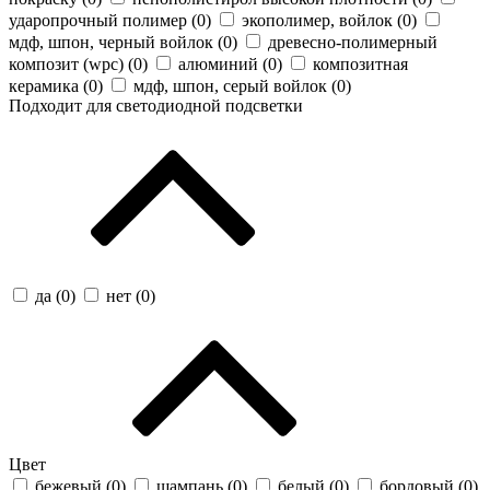
ударопрочный полимер (
0
)
экополимер, войлок (
0
)
мдф, шпон, черный войлок (
0
)
древесно-полимерный
композит (wpc) (
0
)
алюминий (
0
)
композитная
керамика (
0
)
мдф, шпон, серый войлок (
0
)
Подходит для светодиодной подсветки
да (
0
)
нет (
0
)
Цвет
бежевый (
0
)
шампань (
0
)
белый (
0
)
бордовый (
0
)