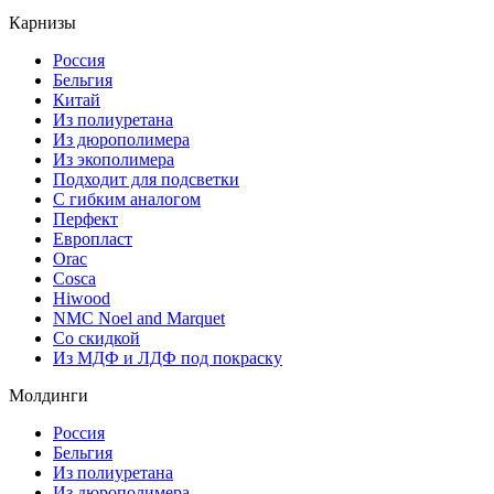
Карнизы
Россия
Бельгия
Китай
Из полиуретана
Из дюрополимера
Из экополимера
Подходит для подсветки
С гибким аналогом
Перфект
Европласт
Orac
Cosca
Hiwood
NMC Noel and Marquet
Со скидкой
Из МДФ и ЛДФ под покраску
Молдинги
Россия
Бельгия
Из полиуретана
Из дюрополимера