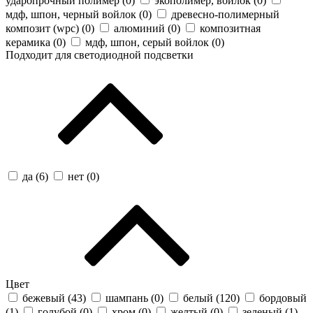
ударопрочный полимер (
0
)
экополимер, войлок (
0
)
мдф, шпон, черный войлок (
0
)
древесно-полимерный
композит (wpc) (
0
)
алюминий (
0
)
композитная
керамика (
0
)
мдф, шпон, серый войлок (
0
)
Подходит для светодиодной подсветки
да (
6
)
нет (
0
)
Цвет
бежевый (
43
)
шампань (
0
)
белый (
120
)
бордовый
(
1
)
голубой (
0
)
хром (
0
)
желтый (
0
)
зеленый (
1
)