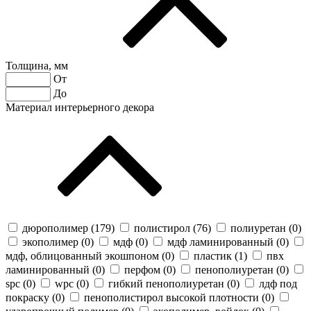
Толщина, мм
От
До
Материал интерьерного декора
дюрополимер (
179
)
полистирол (
76
)
полиуретан (
0
)
экополимер (
0
)
мдф (
0
)
мдф ламинированный (
0
)
мдф, облицованный экошпоном (
0
)
пластик (
1
)
пвх
ламинированный (
0
)
перфом (
0
)
пенополиуретан (
0
)
spc (
0
)
wpc (
0
)
гибкий пенополиуретан (
0
)
лдф под
покраску (
0
)
пенополистирол высокой плотности (
0
)