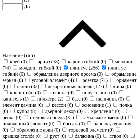
От
До
Название (тип)
клей (
0
)
карниз (
58
)
карниз гибкий (
0
)
молдинг
(
74
)
молдинг гибкий (
0
)
плинтус (
256
)
плинтус
гибкий (
0
)
обрамление дверного проема (
0
)
обрамление
зеркал (
0
)
угловой элемент (
4
)
розетка (
71
)
орнамент
(
0
)
панно (
32
)
декоративная панель (
127
)
ниша (
0
)
кронштейн (
0
)
колонна (
0
)
полуколонна (
0
)
капитель (
1
)
пилястра (
2
)
база (
0
)
наличник (
0
)
элемент камина (
0
)
кессон (
6
)
основание (
1
)
полка
(
0
)
купол (
8
)
дверной декор (
0
)
крепления (
0
)
рейка (
0
)
стеновая панель (
31
)
замковый камень (
0
)
подоконный элемент (
0
)
боссаж (
0
)
панель утепления
(
0
)
обрамление арки (
0
)
торцевой элемент (
0
)
крышка столба (
0
)
руст (
0
)
балясина (
0
)
ствол (
0
)