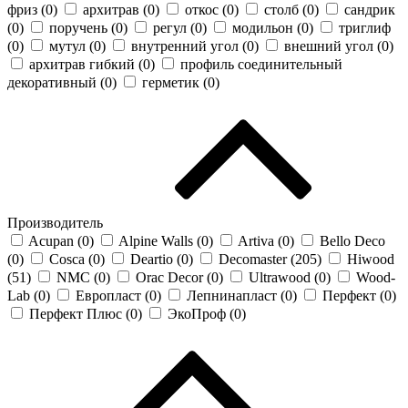
фриз (
0
)
архитрав (
0
)
откос (
0
)
столб (
0
)
сандрик
(
0
)
поручень (
0
)
регул (
0
)
модильон (
0
)
триглиф
(
0
)
мутул (
0
)
внутренний угол (
0
)
внешний угол (
0
)
архитрав гибкий (
0
)
профиль соединительный
декоративный (
0
)
герметик (
0
)
Производитель
Acupan (
0
)
Alpine Walls (
0
)
Artiva (
0
)
Bello Deco
(
0
)
Cosca (
0
)
Deartio (
0
)
Decomaster (
205
)
Hiwood
(
51
)
NMC (
0
)
Orac Decor (
0
)
Ultrawood (
0
)
Wood-
Lab (
0
)
Европласт (
0
)
Лепнинапласт (
0
)
Перфект (
0
)
Перфект Плюс (
0
)
ЭкоПроф (
0
)