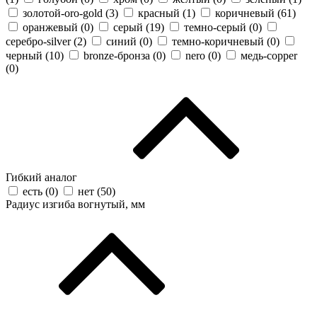
золотой-oro-gold (
3
)
красный (
1
)
коричневый (
61
)
оранжевый (
0
)
серый (
19
)
темно-серый (
0
)
серебро-silver (
2
)
синий (
0
)
темно-коричневый (
0
)
черный (
10
)
bronze-бронза (
0
)
nero (
0
)
медь-copper
(
0
)
Гибкий аналог
есть (
0
)
нет (
50
)
Радиус изгиба вогнутый, мм