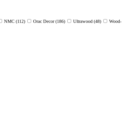
NMC (
112
)
Orac Decor (
186
)
Ultrawood (
48
)
Wood-