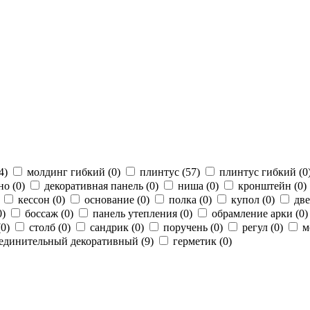
4
)
молдинг гибкий (
0
)
плинтус (
57
)
плинтус гибкий (
0
но (
0
)
декоративная панель (
0
)
ниша (
0
)
кронштейн (
0
)
кессон (
0
)
основание (
0
)
полка (
0
)
купол (
0
)
две
0
)
боссаж (
0
)
панель утепления (
0
)
обрамление арки (
0
)
(
0
)
столб (
0
)
сандрик (
0
)
поручень (
0
)
регул (
0
)
м
единительный декоративный (
9
)
герметик (
0
)