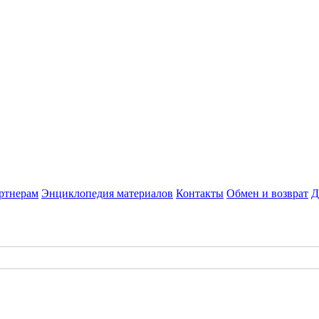
ртнерам
Энциклопедия материалов
Контакты
Обмен и возврат
Д