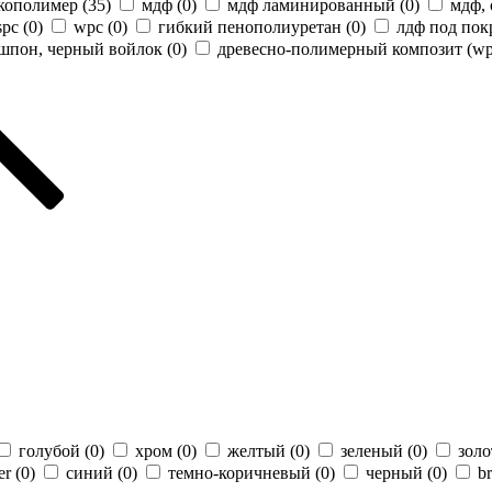
кополимер (
35
)
мдф (
0
)
мдф ламинированный (
0
)
мдф,
spc (
0
)
wpc (
0
)
гибкий пенополиуретан (
0
)
лдф под пок
шпон, черный войлок (
0
)
древесно-полимерный композит (wp
голубой (
0
)
хром (
0
)
желтый (
0
)
зеленый (
0
)
золо
er (
0
)
синий (
0
)
темно-коричневый (
0
)
черный (
0
)
b