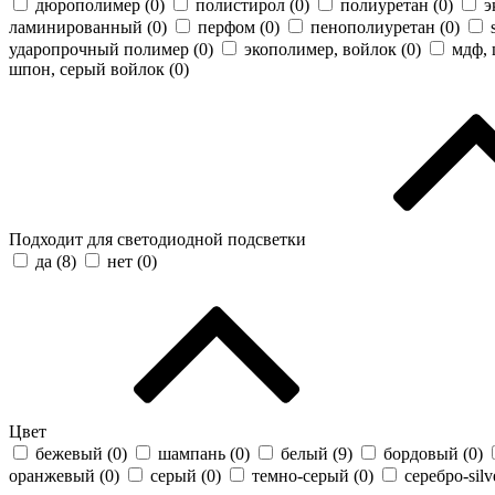
дюрополимер (
0
)
полистирол (
0
)
полиуретан (
0
)
э
ламинированный (
0
)
перфом (
0
)
пенополиуретан (
0
)
ударопрочный полимер (
0
)
экополимер, войлок (
0
)
мдф, 
шпон, серый войлок (
0
)
Подходит для светодиодной подсветки
да (
8
)
нет (
0
)
Цвет
бежевый (
0
)
шампань (
0
)
белый (
9
)
бордовый (
0
)
оранжевый (
0
)
серый (
0
)
темно-серый (
0
)
серебро-silv