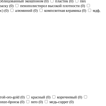
 облицованный экошпоном (
0
)
пластик (
0
)
пвх
раску (
0
)
пенополистирол высокой плотности (
0
)
c) (
0
)
алюминий (
0
)
композитная керамика (
0
)
мдф,
той-oro-gold (
0
)
красный (
0
)
коричневый (
0
)
ronze-бронза (
0
)
nero (
0
)
медь-copper (
0
)