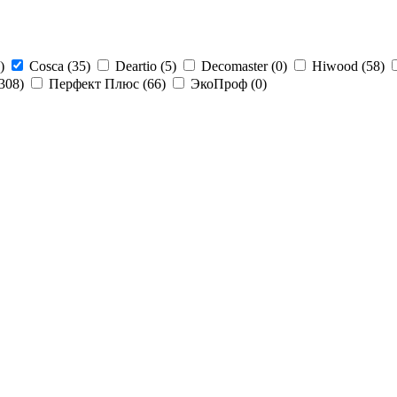
)
Cosca (
35
)
Deartio (
5
)
Decomaster (
0
)
Hiwood (
58
)
308
)
Перфект Плюс (
66
)
ЭкоПроф (
0
)