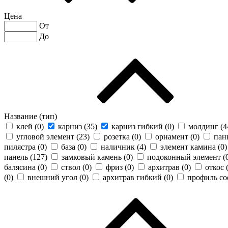
Цена
От
До
Название (тип)
клей (
0
)
карниз (
35
)
карниз гибкий (
0
)
молдинг (
4
угловой элемент (
23
)
розетка (
0
)
орнамент (
0
)
пан
пилястра (
0
)
база (
0
)
наличник (
4
)
элемент камина (
0
)
панель (
127
)
замковый камень (
0
)
подоконный элемент (
балясина (
0
)
ствол (
0
)
фриз (
0
)
архитрав (
0
)
откос 
(
0
)
внешний угол (
0
)
архитрав гибкий (
0
)
профиль со