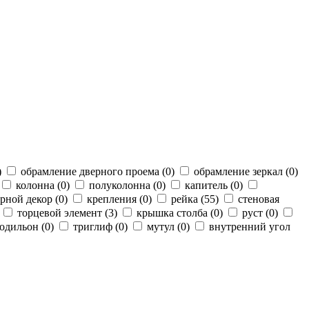
)
обрамление дверного проема (
0
)
обрамление зеркал (
0
)
колонна (
0
)
полуколонна (
0
)
капитель (
0
)
рной декор (
0
)
крепления (
0
)
рейка (
55
)
стеновая
торцевой элемент (
3
)
крышка столба (
0
)
руст (
0
)
одильон (
0
)
триглиф (
0
)
мутул (
0
)
внутренний угол