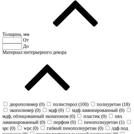
Толщина, мм
От
До
Материал интерьерного декора
дюрополимер (
0
)
полистирол (
100
)
полиуретан (
18
)
экополимер (
0
)
мдф (
0
)
мдф ламинированный (
0
)
мдф, облицованный экошпоном (
0
)
пластик (
0
)
пвх
ламинированный (
0
)
перфом (
0
)
пенополиуретан (
1
)
spc (
0
)
wpc (
0
)
гибкий пенополиуретан (
0
)
лдф под