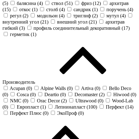
(
5
)
балясина (
4
)
ствол (
51
)
фриз (
12
)
архитрав
(
15
)
откос (
1
)
столб (
4
)
сандрик (
1
)
поручень (
4
)
регул (
2
)
модильон (
4
)
триглиф (
2
)
мутул (
4
)
внутренний угол (
21
)
внешний угол (
21
)
архитрав
гибкий (
3
)
профиль соединительный декоративный (
17
)
герметик (
1
)
Производитель
Acupan (
0
)
Alpine Walls (
0
)
Artiva (
0
)
Bello Deco
(
0
)
Cosca (
0
)
Deartio (
0
)
Decomaster (
2
)
Hiwood (
0
)
NMC (
0
)
Orac Decor (
2
)
Ultrawood (
0
)
Wood-Lab
(
0
)
Европласт (
1
)
Лепнинапласт (
100
)
Перфект (
14
)
Перфект Плюс (
0
)
ЭкоПроф (
0
)