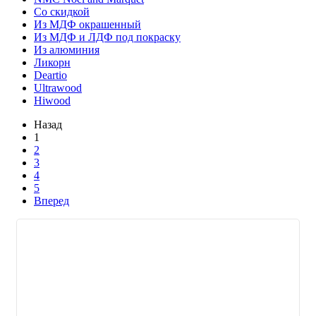
Со скидкой
Из МДФ окрашенный
Из МДФ и ЛДФ под покраску
Из алюминия
Ликорн
Deartio
Ultrawood
Hiwood
Назад
1
2
3
4
5
Вперед