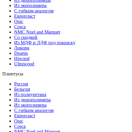
Из дюрополимера
Из экополимера
С гибким аналогом
Европласт
Orac
Cosca
NMC Noel and Marquet
Со скидкой
Из МДФ и ЛДФ под покраску
Ликорн
Deartio
Hiwood
Ultrawood
Плинтусы
Россия
Бельгия
Из полиуретана
Из дюрополимера
Из экополимера
С гибким аналогом
Европласт
Orac
Cosca
NMC Noel and Marquet