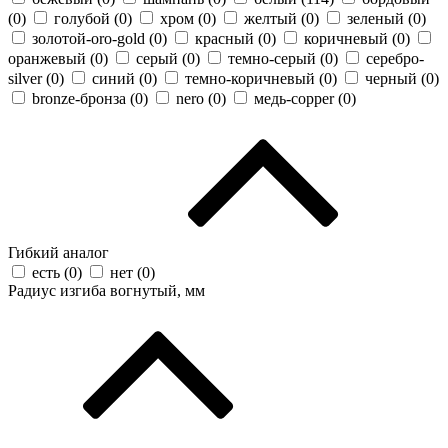
(
0
)
голубой (
0
)
хром (
0
)
желтый (
0
)
зеленый (
0
)
золотой-oro-gold (
0
)
красный (
0
)
коричневый (
0
)
оранжевый (
0
)
серый (
0
)
темно-серый (
0
)
серебро-
silver (
0
)
синий (
0
)
темно-коричневый (
0
)
черный (
0
)
bronze-бронза (
0
)
nero (
0
)
медь-copper (
0
)
Гибкий аналог
есть (
0
)
нет (
0
)
Радиус изгиба вогнутый, мм