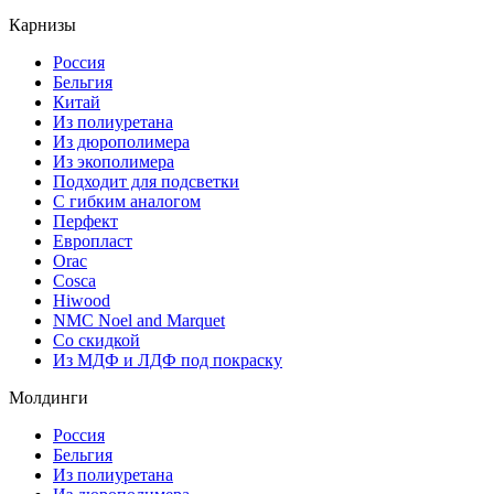
Карнизы
Россия
Бельгия
Китай
Из полиуретана
Из дюрополимера
Из экополимера
Подходит для подсветки
С гибким аналогом
Перфект
Европласт
Orac
Cosca
Hiwood
NMC Noel and Marquet
Со скидкой
Из МДФ и ЛДФ под покраску
Молдинги
Россия
Бельгия
Из полиуретана