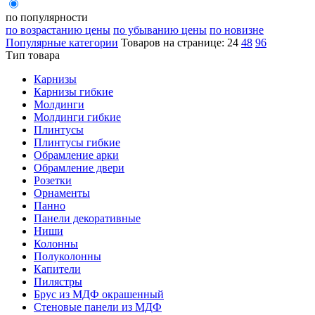
по популярности
по возрастанию цены
по убыванию цены
по новизне
Популярные категории
Товаров на странице:
24
48
96
Тип товара
Карнизы
Карнизы гибкие
Молдинги
Молдинги гибкие
Плинтусы
Плинтусы гибкие
Обрамление арки
Обрамление двери
Розетки
Орнаменты
Панно
Панели декоративные
Ниши
Колонны
Полуколонны
Капители
Пилястры
Брус из МДФ окрашенный
Стеновые панели из МДФ