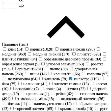
От
До
Название (тип)
клей (
14
)
карниз (
1028
)
карниз гибкий (
295
)
молдинг (
960
)
молдинг гибкий (
170
)
плинтус (
593
)
плинтус гибкий (
34
)
обрамление дверного проема (
89
)
обрамление зеркал (
5
)
угловой элемент (
163
)
розетка
(
252
)
орнамент (
261
)
панно (
50
)
декоративная
панель (
259
)
ниша (
14
)
кронштейн (
66
)
колонна (
97
)
полуколонна (
64
)
капитель (
78
)
пилястра (
119
)
база (
75
)
наличник (
41
)
элемент камина (
13
)
кессон
(
10
)
основание (
7
)
полка (
4
)
купол (
22
)
дверной
декор (
10
)
крепления (
1
)
рейка (
62
)
стеновая панель
(
491
)
замковый камень (
18
)
подоконный элемент (
36
)
боссаж (
11
)
панель утепления (
12
)
обрамление арки
(
13
)
торцевой элемент (
65
)
крышка столба (
10
)
руст