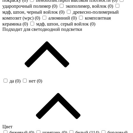
покраску (
0
)
пенополистирол высокой плотности (
0
)
ударопрочный полимер (
0
)
экополимер, войлок (
0
)
мдф, шпон, черный войлок (
0
)
древесно-полимерный
композит (wpc) (
0
)
алюминий (
0
)
композитная
керамика (
0
)
мдф, шпон, серый войлок (
0
)
Подходит для светодиодной подсветки
да (
0
)
нет (
0
)
Цвет
бежевый (
0
)
шампань (
0
)
белый (
114
)
бордовый