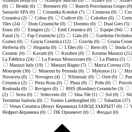
Azulejos Borja (
0
)
Azulejos Sanchis (
0
)
Azulev (
0
)
Azulev
(
0
)
Bestile (
6
)
Brennero (
0
)
Butech Porcelanosa Grupo (
0
)
Sassuolo SPA (
0
)
Ceramika Konskie (
7
)
Ceranosa (
0
)
Cer
Ceramica (
2
)
Cobsa (
0
)
Codicer (
0
)
Colorker (
0
)
Creto
Tiles (
24
)
Dom Ceramiche (
0
)
Domino (
0
)
Dual Gres (
5
)
Emac (
0
)
Emigres (
2
)
Emil Ceramica (
0
)
Equipe (
94
)
Fanal (
3
)
Fap Ceramiche (
21
)
Gala (
0
)
Gardenia Orchidea
Gomez (
0
)
Gracia Ceramica (
12
)
Gravita (
0
)
Grazia Ceram
Herberia (
0
)
Hispania (
0
)
I.Tiles (
0
)
Ibero (
0
)
Imola Ce
Ceramic (
0
)
Kavarti (
0
)
Keraben (
0
)
Kerama Marazzi (
21
La Fabbrica (
24
)
La Faenza Monoceram (
0
)
La Platera (
5
)
Marazzi Italy (
19
)
Marazzi Ragno (
7
)
Marca Corona (
15
)
Monopole (
30
)
Museum by Peronda (
0
)
Mykonos (
1
)
Myr
Novacera (
0
)
Novogres (
4
)
NSmosaic (
0
)
Oset (
0
)
Pam
Ceramica (
2
)
Pieza Rosa (
0
)
Plaza (
0
)
Polis (
0
)
Porcel
Realonda (
0
)
Revigres (
0
)
RHS (Rondine) Ceramiche (
3
)
(
2
)
Serra (
0
)
Settecento (
0
)
Sina Tile (
1
)
Sol (
0
)
Sti
Terratinta Sartoria (
0
)
Tonino Lamborghini (
0
)
Tubadzin (
37
)
Venus Ceramica (Венус Керамика) ЗАВОД ЗАКРЫТ! (
0
)
V
Нефрит-Керамика (
0
)
ПК Орнамент (
0
)
Феодал (
0
)