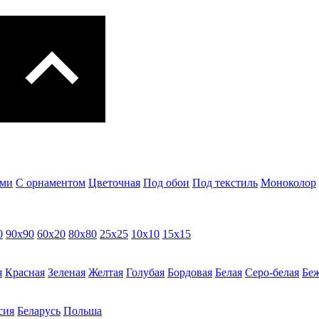
ами
С орнаментом
Цветочная
Под обои
Под текстиль
Моноколор
0
90х90
60х20
80х80
25x25
10х10
15х15
я
Красная
Зеленая
Желтая
Голубая
Бордовая
Белая
Cеро-белая
Беж
сия
Беларусь
Польша