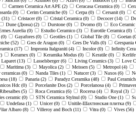
 / Sanchis (
0
)
Azuliber (
0
)
Azuvi (
0
)
Baldocer (
3
)
Barde
Carmen Ceramica Art APE (
2
)
Ceracasa Ceramica (
0
)
Cera
asarda (
0
)
Cerim Ceramiche (
0
)
Cerpa (
0
)
Cersanit (
0
)
C
 (
31
)
Cristacer (
0
)
Cristal Ceramica (
0
)
Decocer (
14
)
De
Dune (Дюна) (
2
)
Durstone (
0
)
Dvomo (
0
)
Eco Ceramic 
Ermes Aurelia (
0
)
Estudio Ceramico (
3
)
Eurotile Ceramica (
0
)
 (
0
)
Gayafores (
0
)
Geotiles (
1
)
Global Tile (
8
)
Goetan (
iche (
52
)
Gres de Aragon (
0
)
Gres De Valls (
0
)
Grespania 
ramica (
17
)
Impronta Italgraniti (
4
)
Incolor (
0
)
Infinity Cera
2
)
Keramex (
0
)
Keramika Modus (
0
)
Keratile (
0
)
Kerlife
Laparet (
13
)
Lasselsberger (
6
)
Living Ceramics (
3
)
Love Ce
Maritima (
3
)
Mayolica (
2
)
Meissen (
5
)
Metropol (
4
)
 ceramicas (
0
)
Nanda Tiles (
1
)
Natucer (
3
)
Naxos (
6
)
N
esa (
18
)
Panaria (
2
)
Paradyz Ceramika (
48
)
Paul Ceramich
anicos Hdc (
0
)
Porcelanite Dos (
2
)
Porcelanosa (
4
)
Primaver
Ribesalbes (
5
)
Roca Ceramica (
6
)
Rocersa (
4
)
Royal (
3
)
les ceramic (
0
)
STN Ceramica Stylnul (
0
)
Studio One (
1
)
Su
Undefasa (
1
)
Unicer (
0
)
Unitile-Шахтинская плитка (
9
)
ilar Albaro (
8
)
Villeroy and Boch (
11
)
Vitra (
0
)
Vives (
56
)