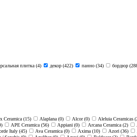
рсальная плитка (
4
)
декор (
422
)
панно (
34
)
бордюр (
28
x Ceramica (
15
)
Alaplana (
0
)
Alcor (
0
)
Aleluia Ceramicas (
0
)
APE Ceramica (
56
)
Appiani (
0
)
Arcana Ceramica (
2
)
rde Italy (
45
)
Ava Ceramica (
0
)
Axima (
10
)
Azori (
36
)