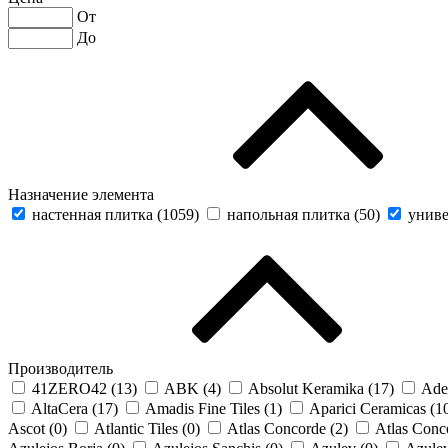
От
До
Назначение элемента
настенная плитка (
1059
)
напольная плитка (
50
)
униве
Производитель
41ZERO42 (
13
)
ABK (
4
)
Absolut Keramika (
17
)
Ade
AltaCera (
17
)
Amadis Fine Tiles (
1
)
Aparici Ceramicas (
1
Ascot (
0
)
Atlantic Tiles (
0
)
Atlas Concorde (
2
)
Atlas Conco