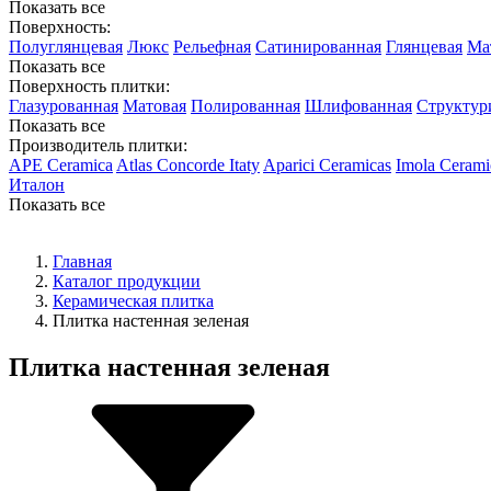
Показать все
Поверхность:
Полуглянцевая
Люкс
Рельефная
Сатинированная
Глянцевая
Ма
Показать все
Поверхность плитки:
Глазурованная
Матовая
Полированная
Шлифованная
Структур
Показать все
Производитель плитки:
APE Ceramica
Atlas Concorde Itaty
Aparici Ceramicas
Imola Cerami
Италон
Показать все
Главная
Каталог продукции
Керамическая плитка
Плитка настенная зеленая
Плитка настенная зеленая