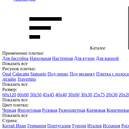
Каталог
Применение плитки:
Для бассейна
Напольная
Настенная
Для кухни
Для ванной
Показать все
Рисунок плитки:
Opal
Calacatta
Statuario
Под оникс
Под мозаику
Плитка с полос
дизайн
Travertino
Показать все
Размер:
60х120
60х60
50х50
45х45
40х40
30х60
30х30
25х75
20х30
20х2
Показать все
Цвет плитки:
Черная
Фиолетовая
Розовая
Разноцветная
Кремовая
Коричнева
Показать все
Страна:
Китай
Иран
Германия
Португалия
Турция
Италия
Испания
Рос