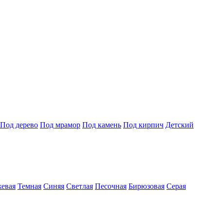
Под дерево
Под мрамор
Под камень
Под кирпич
Детский
евая
Темная
Синяя
Светлая
Песочная
Бирюзовая
Серая