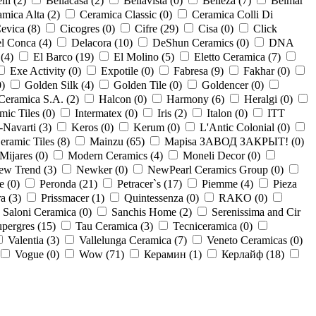
lli (
2
)
Bellacasa (
2
)
Bellavista (
0
)
Belleza (
7
)
Belmar
mica Alta (
2
)
Ceramica Classic (
0
)
Ceramica Colli Di
evica (
8
)
Cicogres (
0
)
Cifre (
29
)
Cisa (
0
)
Click
l Conca (
4
)
Delacora (
10
)
DeShun Ceramics (
0
)
DNA
(
4
)
El Barco (
19
)
El Molino (
5
)
Eletto Ceramica (
7
)
Exe Activity (
0
)
Expotile (
0
)
Fabresa (
9
)
Fakhar (
0
)
0
)
Golden Silk (
4
)
Golden Tile (
0
)
Goldencer (
0
)
Ceramica S.A. (
2
)
Halcon (
0
)
Harmony (
6
)
Heralgi (
0
)
mic Tiles (
0
)
Intermatex (
0
)
Iris (
2
)
Italon (
0
)
ITT
-Navarti (
3
)
Keros (
0
)
Kerum (
0
)
L'Antic Colonial (
0
)
ramic Tiles (
8
)
Mainzu (
65
)
Mapisa ЗАВОД ЗАКРЫТ! (
0
)
Mijares (
0
)
Modern Ceramics (
4
)
Moneli Decor (
0
)
ew Trend (
3
)
Newker (
0
)
NewPearl Ceramics Group (
0
)
e (
0
)
Peronda (
21
)
Petracer`s (
17
)
Piemme (
4
)
Pieza
a (
3
)
Prissmacer (
1
)
Quintessenza (
0
)
RAKO (
0
)
Saloni Ceramica (
0
)
Sanchis Home (
2
)
Serenissima and Cir
pergres (
15
)
Tau Ceramica (
3
)
Tecniceramica (
0
)
Valentia (
3
)
Vallelunga Ceramica (
7
)
Veneto Ceramicas (
0
)
Vogue (
0
)
Wow (
71
)
Керамин (
1
)
Керлайф (
18
)