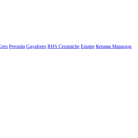
Gres
Peronda
Gayafores
RHS Ceramiche
Equipe
Керама Марацци