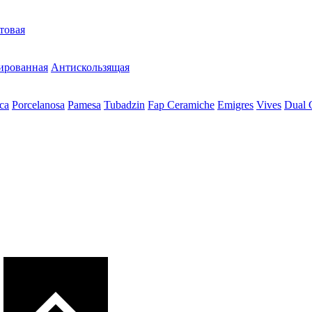
товая
ированная
Антискользящая
ca
Porcelanosa
Pamesa
Tubadzin
Fap Ceramiche
Emigres
Vives
Dual 