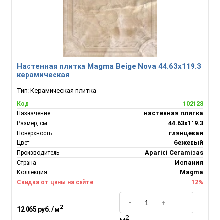
Настенная плитка Magma Beige Nova 44.63x119.3
керамическая
Тип:
Керамическая плитка
102128
Код
настенная плитка
Назначение
44.63x119.3
Размер, см
глянцевая
Поверхность
бежевый
Цвет
Aparici Ceramicas
Производитель
Испания
Страна
Magma
Коллекция
12%
Скидка от цены на сайте
2
12 065 руб. / м
2
м