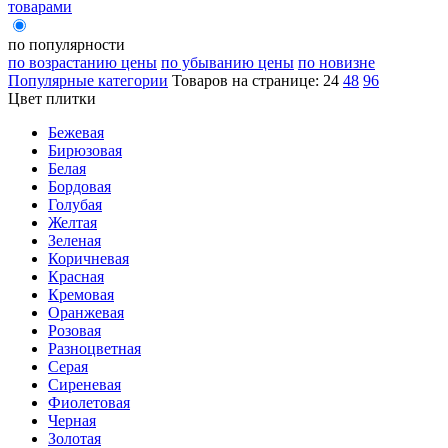
товарами
по популярности
по возрастанию цены
по убыванию цены
по новизне
Популярные категории
Товаров на странице:
24
48
96
Цвет плитки
Бежевая
Бирюзовая
Белая
Бордовая
Голубая
Желтая
Зеленая
Коричневая
Красная
Кремовая
Оранжевая
Розовая
Разноцветная
Серая
Сиреневая
Фиолетовая
Черная
Золотая