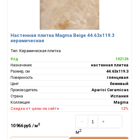
Настенная плитка Magma Beige 44.63x119.3
керамическая
Тип:
Керамическая плитка
102126
Код
настенная плитка
Назначение
44.63x119.3
Размер, см
глянцевая
Поверхность
бежевый
Цвет
Aparici Ceramicas
Производитель
Испания
Страна
Magma
Коллекция
12%
Скидка от цены на сайте
2
10 966 руб. / м
2
м