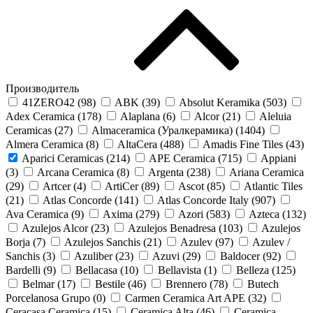
Производитель
41ZERO42 (
98
)
ABK (
39
)
Absolut Keramika (
503
)
Adex Ceramica (
178
)
Alaplana (
6
)
Alcor (
21
)
Aleluia
Ceramicas (
27
)
Almaceramica (Уралкерамика) (
1404
)
Almera Ceramica (
8
)
AltaCera (
488
)
Amadis Fine Tiles (
43
)
Aparici Ceramicas (
214
)
APE Ceramica (
715
)
Appiani
(
3
)
Arcana Ceramica (
8
)
Argenta (
238
)
Ariana Ceramica
(
29
)
Artcer (
4
)
ArtiCer (
89
)
Ascot (
85
)
Atlantic Tiles
(
21
)
Atlas Concorde (
141
)
Atlas Concorde Italy (
907
)
Ava Ceramica (
9
)
Axima (
279
)
Azori (
583
)
Azteca (
132
)
Azulejos Alcor (
23
)
Azulejos Benadresa (
103
)
Azulejos
Borja (
7
)
Azulejos Sanchis (
21
)
Azulev (
97
)
Azulev /
Sanchis (
3
)
Azuliber (
23
)
Azuvi (
29
)
Baldocer (
92
)
Bardelli (
9
)
Bellacasa (
10
)
Bellavista (
1
)
Belleza (
125
)
Belmar (
17
)
Bestile (
46
)
Brennero (
78
)
Butech
Porcelanosa Grupo (
0
)
Carmen Ceramica Art APE (
32
)
Ceracasa Ceramica (
15
)
Ceramica Alta (
46
)
Ceramica