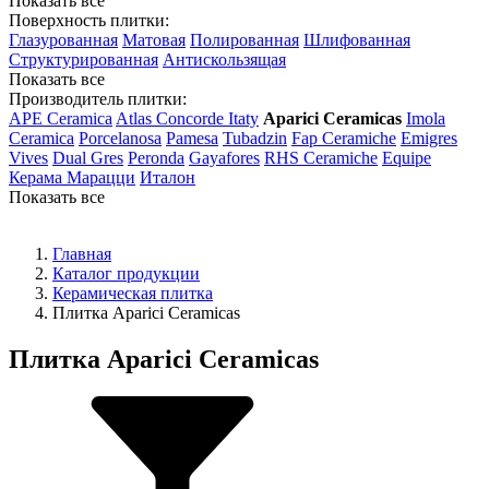
Показать все
Поверхность плитки:
Глазурованная
Матовая
Полированная
Шлифованная
Структурированная
Антискользящая
Показать все
Производитель плитки:
APE Ceramica
Atlas Concorde Itaty
Aparici Ceramicas
Imola
Ceramica
Porcelanosa
Pamesa
Tubadzin
Fap Ceramiche
Emigres
Vives
Dual Gres
Peronda
Gayafores
RHS Ceramiche
Equipe
Керама Марацци
Италон
Показать все
Главная
Каталог продукции
Керамическая плитка
Плитка Aparici Ceramicas
Плитка Aparici Ceramicas