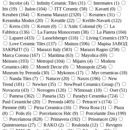
Incolor (
4
)
Infinity Ceramic Tiles (
31
)
Intermatex (
1
)
Iris (
19
)
Italon (
104
)
ITT Ceramic (
58
)
Kavarti (
0
)
Keraben (
164
)
Kerama Marazzi (
2320
)
Keramex (
31
)
Keramika Modus (
20
)
Keratile (
22
)
Kerlife-Navarti (
122
)
Keros (
10
)
Kerum (
0
)
L'Antic Colonial (
9
)
La
Fabbrica (
136
)
La Faenza Monoceram (
38
)
La Platera (
104
)
Laparet (
433
)
Lasselsberger (
116
)
Living Ceramics (
197
)
Love Ceramic Tiles (
137
)
Mainzu (
596
)
Mapisa ЗАВОД
ЗАКРЫТ! (
5
)
Marazzi Italy (
583
)
Marazzi Ragno (
258
)
Marca Corona (
167
)
Maritima (
63
)
Mayolica (
69
)
Meissen (
193
)
Metropol (
104
)
Mijares (
4
)
Modern
Ceramics (
40
)
Moneli Decor (
0
)
Monopole (
254
)
Museum by Peronda (
30
)
Mykonos (
17
)
Myr ceramicas (
18
)
Nanda Tiles (
7
)
Natucer (
20
)
Naxos (
196
)
New
Trend (
181
)
Newker (
35
)
NewPearl Ceramics Group (
7
)
Novacera (
43
)
Novogres (
126
)
NSmosaic (
10
)
Oset (
51
)
Pamesa (
362
)
Panaria (
32
)
Paradyz Ceramika (
724
)
Paul Ceramiche (
20
)
Peronda (
405
)
Petracer`s (
174
)
Piemme (
68
)
Pieza Ceramica (
16
)
Pieza Rosa (
1
)
Plaza
(
8
)
Polis (
6
)
Porcelanicos Hdc (
9
)
Porcelanite Dos (
199
)
Porcelanosa (
828
)
Primavera (
192
)
Prissmacer (
26
)
Quintessenza (
27
)
RAKO (
2
)
Realonda (
12
)
Revigres