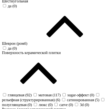
Шестиугольная
да (
0
)
Шеврон (ромб)
да (
0
)
Поверхность керамической плитки
глянцевая (
92
)
матовая (
117
)
sugar-эффект (
0
)
рельефная (структурированная) (
6
)
сатинированная (
5
)
полуглянцевая (
0
)
люкс (
0
)
carve (
0
)
3d (
0
)