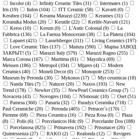
Incolor (
4
)
Infinity Ceramic Tiles (
31
)
Intermatex (
1
)
Iris (
19
)
Italon (
104
)
ITT Ceramic (
58
)
Kavarti (
0
)
Keraben (
164
)
Kerama Marazzi (
2239
)
Keramex (
31
)
Keramika Modus (
20
)
Keratile (
22
)
Kerlife-Navarti (
121
)
Keros (
10
)
Kerum (
0
)
L'Antic Colonial (
9
)
La
Fabbrica (
136
)
La Faenza Monoceram (
38
)
La Platera (
104
)
Laparet (
421
)
Lasselsberger (
111
)
Living Ceramics (
197
)
Love Ceramic Tiles (
137
)
Mainzu (
590
)
Mapisa ЗАВОД
ЗАКРЫТ! (
5
)
Marazzi Italy (
579
)
Marazzi Ragno (
255
)
Marca Corona (
167
)
Maritima (
61
)
Mayolica (
69
)
Meissen (
186
)
Metropol (
104
)
Mijares (
4
)
Modern
Ceramics (
40
)
Moneli Decor (
0
)
Monopole (
253
)
Museum by Peronda (
30
)
Mykonos (
17
)
Myr ceramicas (
18
)
Nanda Tiles (
7
)
Natucer (
20
)
Naxos (
193
)
New
Trend (
178
)
Newker (
35
)
NewPearl Ceramics Group (
7
)
Novacera (
43
)
Novogres (
104
)
NSmosaic (
10
)
Oset (
51
)
Pamesa (
360
)
Panaria (
32
)
Paradyz Ceramika (
718
)
Paul Ceramiche (
20
)
Peronda (
405
)
Petracer`s (
170
)
Piemme (
68
)
Pieza Ceramica (
16
)
Pieza Rosa (
0
)
Plaza
(
8
)
Polis (
6
)
Porcelanicos Hdc (
9
)
Porcelanite Dos (
188
)
Porcelanosa (
825
)
Primavera (
192
)
Prissmacer (
26
)
Quintessenza (
27
)
RAKO (
2
)
Realonda (
12
)
Revigres