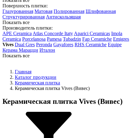
Показать все
Поверхность плитки:
Глазурованная
Матовая
Полированная
Шлифованная
Структурированная
Антискользящая
Показать все
Производитель плитки:
APE Ceramica
Atlas Concorde Itaty
Aparici Ceramicas
Imola
Ceramica
Porcelanosa
Pamesa
Tubadzin
Fap Ceramiche
Emigres
Vives
Dual Gres
Peronda
Gayafores
RHS Ceramiche
Equipe
Керама Марацци
Италон
Показать все
Главная
Каталог продукции
Керамическая плитка
Керамическая плитка Vives (Вивес)
Керамическая плитка Vives (Вивес)