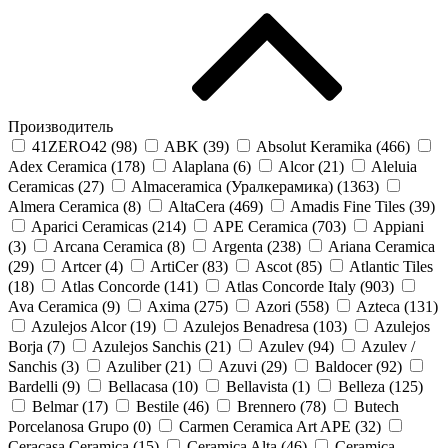
Производитель
41ZERO42 (
98
)
ABK (
39
)
Absolut Keramika (
466
)
Adex Ceramica (
178
)
Alaplana (
6
)
Alcor (
21
)
Aleluia
Ceramicas (
27
)
Almaceramica (Уралкерамика) (
1363
)
Almera Ceramica (
8
)
AltaCera (
469
)
Amadis Fine Tiles (
39
)
Aparici Ceramicas (
214
)
APE Ceramica (
703
)
Appiani
(
3
)
Arcana Ceramica (
8
)
Argenta (
238
)
Ariana Ceramica
(
29
)
Artcer (
4
)
ArtiCer (
83
)
Ascot (
85
)
Atlantic Tiles
(
18
)
Atlas Concorde (
141
)
Atlas Concorde Italy (
903
)
Ava Ceramica (
9
)
Axima (
275
)
Azori (
558
)
Azteca (
131
)
Azulejos Alcor (
19
)
Azulejos Benadresa (
103
)
Azulejos
Borja (
7
)
Azulejos Sanchis (
21
)
Azulev (
94
)
Azulev /
Sanchis (
3
)
Azuliber (
21
)
Azuvi (
29
)
Baldocer (
92
)
Bardelli (
9
)
Bellacasa (
10
)
Bellavista (
1
)
Belleza (
125
)
Belmar (
17
)
Bestile (
46
)
Brennero (
78
)
Butech
Porcelanosa Grupo (
0
)
Carmen Ceramica Art APE (
32
)
Ceracasa Ceramica (
15
)
Ceramica Alta (
46
)
Ceramica