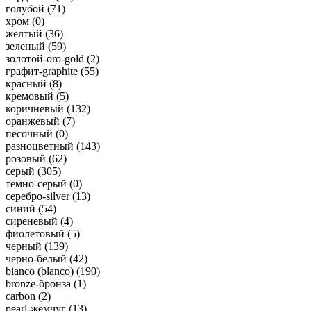
голубой (
71
)
хром (
0
)
желтый (
36
)
зеленый (
59
)
золотой-oro-gold (
2
)
графит-graphite (
55
)
красный (
8
)
кремовый (
5
)
коричневый (
132
)
оранжевый (
7
)
песочный (
0
)
разноцветный (
143
)
розовый (
62
)
серый (
305
)
темно-серый (
0
)
серебро-silver (
13
)
синий (
54
)
сиреневый (
4
)
фиолетовый (
5
)
черный (
139
)
черно-белый (
42
)
bianco (blanco) (
190
)
bronze-бронза (
1
)
carbon (
2
)
pearl-жемчуг (
13
)