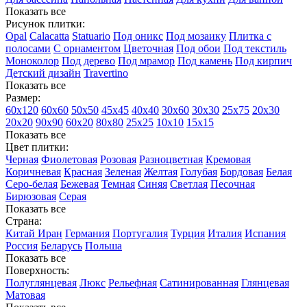
Показать все
Рисунок плитки:
Opal
Calacatta
Statuario
Под оникс
Под мозаику
Плитка с
полосами
С орнаментом
Цветочная
Под обои
Под текстиль
Моноколор
Под дерево
Под мрамор
Под камень
Под кирпич
Детский дизайн
Travertino
Показать все
Размер:
60х120
60х60
50х50
45х45
40х40
30х60
30х30
25х75
20х30
20х20
90х90
60х20
80х80
25x25
10х10
15х15
Показать все
Цвет плитки:
Черная
Фиолетовая
Розовая
Разноцветная
Кремовая
Коричневая
Красная
Зеленая
Желтая
Голубая
Бордовая
Белая
Cеро-белая
Бежевая
Темная
Синяя
Светлая
Песочная
Бирюзовая
Серая
Показать все
Страна:
Китай
Иран
Германия
Португалия
Турция
Италия
Испания
Россия
Беларусь
Польша
Показать все
Поверхность:
Полуглянцевая
Люкс
Рельефная
Сатинированная
Глянцевая
Матовая