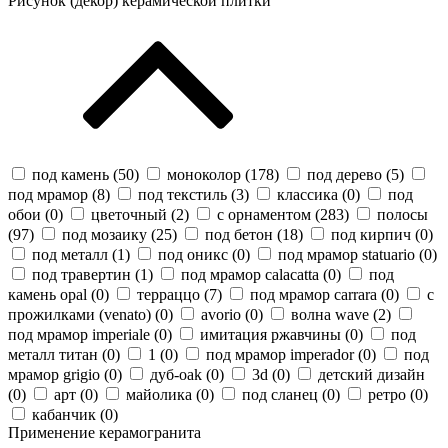
Рисунок (декор) керамической плитки
под камень (
50
)
моноколор (
178
)
под дерево (
5
)
под мрамор (
8
)
под текстиль (
3
)
классика (
0
)
под
обои (
0
)
цветочный (
2
)
с орнаментом (
283
)
полосы
(
97
)
под мозаику (
25
)
под бетон (
18
)
под кирпич (
0
)
под металл (
1
)
под оникс (
0
)
под мрамор statuario (
0
)
под травертин (
1
)
под мрамор calacatta (
0
)
под
камень opal (
0
)
терраццо (
7
)
под мрамор carrara (
0
)
с
прожилками (venato) (
0
)
avorio (
0
)
волна wave (
2
)
под мрамор imperiale (
0
)
имитация ржавчины (
0
)
под
металл титан (
0
)
1 (
0
)
под мрамор imperador (
0
)
под
мрамор grigio (
0
)
дуб-oak (
0
)
3d (
0
)
детский дизайн
(
0
)
арт (
0
)
майолика (
0
)
под сланец (
0
)
ретро (
0
)
кабанчик (
0
)
Применение керамогранита