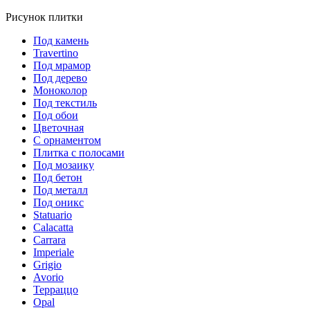
Рисунок плитки
Под камень
Travertino
Под мрамор
Под дерево
Моноколор
Под текстиль
Под обои
Цветочная
С орнаментом
Плитка с полосами
Под мозаику
Под бетон
Под металл
Под оникс
Statuario
Calacatta
Carrara
Imperiale
Grigio
Avorio
Терраццо
Opal