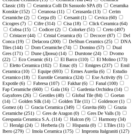
Classic (
10
)
Ceramica Colli Di Sassuolo SPA (
0
)
Ceramika
Konskie (
152
)
Ceranosa (
11
)
Cerasarda (
13
)
Cerim
Ceramiche (
2
)
Cerpa (
0
)
Cersanit (
1
)
Cevica (
60
)
Cicogres (
7
)
Cifre (
314
)
Cisa (
18
)
Click Ceramica (
64
)
Cobsa (
15
)
Codicer (
2
)
Colorker (
51
)
Creto (
497
)
Cristacer (
44
)
Cristal Ceramica (
6
)
Decocer (
87
)
Del
Conca (
19
)
Delacora (
200
)
DeShun Ceramics (
25
)
DNA
Tiles (
144
)
Dom Ceramiche (
74
)
Domino (
57
)
Dual
Gres (
171
)
Dune (Дюна) (
14
)
Durstone (
24
)
Dvomo
(
22
)
Eco Ceramic (
61
)
El Barco (
110
)
El Molino (
173
)
Eletto Ceramica (
102
)
Emac (
0
)
Emigres (
237
)
Emil
Ceramica (
10
)
Equipe (
693
)
Ermes Aurelia (
6
)
Estudio
Ceramico (
18
)
Eurotile Ceramica (
324
)
Exe Activity (
9
)
Expotile (
6
)
Fabresa (
107
)
Fakhar (
6
)
Fanal (
100
)
Fap Ceramiche (
660
)
Gala (
16
)
Gardenia Orchidea (
14
)
Gayafores (
26
)
Geotiles (
40
)
Global Tile (
84
)
Goetan
(
14
)
Golden Silk (
14
)
Golden Tile (
11
)
Goldencer (
1
)
Gomez (
4
)
Gracia Ceramica (
349
)
Gravita (
60
)
Grazia
Ceramiche (
251
)
Gres de Aragon (
0
)
Gres De Valls (
3
)
Grespania Ceramica S.A. (
114
)
Halcon (
9
)
Harmony (
34
)
Heralgi (
24
)
Herberia (
3
)
Hispania (
0
)
I.Tiles (
11
)
Ibero (
279
)
Imola Ceramica (
175
)
Impronta Italgraniti (
127
)