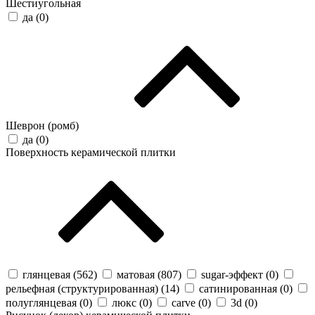
Шестиугольная
да (
0
)
Шеврон (ромб)
да (
0
)
Поверхность керамической плитки
глянцевая (
562
)
матовая (
807
)
sugar-эффект (
0
)
рельефная (структурированная) (
14
)
сатинированная (
0
)
полуглянцевая (
0
)
люкс (
0
)
carve (
0
)
3d (
0
)