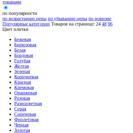
товарами
по популярности
по возрастанию цены
по убыванию цены
по новизне
Популярные категории
Товаров на странице:
24
48
96
Цвет плитки
Бежевая
Бирюзовая
Белая
Бордовая
Голубая
Желтая
Зеленая
Коричневая
Красная
Кремовая
Оранжевая
Розовая
Разноцветная
Серая
Сиреневая
Фиолетовая
Черная
Золотая