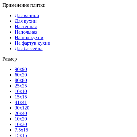
Применение плитки
Для ванной
Для кухни
Настенная
Напольная
На пол кухни
На фартук кухни
Для бассейна
Размер
90х90
60х20
80х80
25x25
10х10
15х15
41х41
30х120
20х40
10х20
10х30
7.5х15
15х15