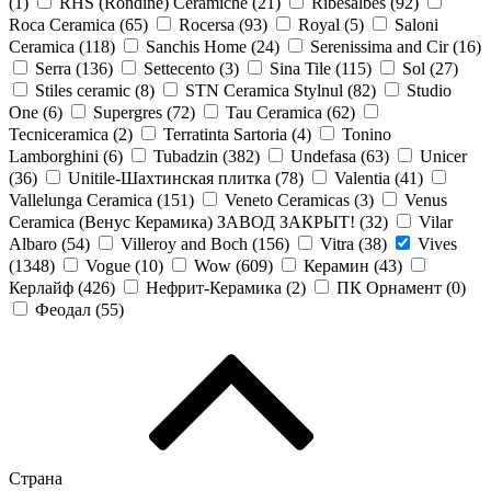
(
1
)
RHS (Rondine) Ceramiche (
21
)
Ribesalbes (
92
)
Roca Ceramica (
65
)
Rocersa (
93
)
Royal (
5
)
Saloni
Ceramica (
118
)
Sanchis Home (
24
)
Serenissima and Cir (
16
)
Serra (
136
)
Settecento (
3
)
Sina Tile (
115
)
Sol (
27
)
Stiles ceramic (
8
)
STN Ceramica Stylnul (
82
)
Studio
One (
6
)
Supergres (
72
)
Tau Ceramica (
62
)
Tecniceramica (
2
)
Terratinta Sartoria (
4
)
Tonino
Lamborghini (
6
)
Tubadzin (
382
)
Undefasa (
63
)
Unicer
(
36
)
Unitile-Шахтинская плитка (
78
)
Valentia (
41
)
Vallelunga Ceramica (
151
)
Veneto Ceramicas (
3
)
Venus
Ceramica (Венус Керамика) ЗАВОД ЗАКРЫТ! (
32
)
Vilar
Albaro (
54
)
Villeroy and Boch (
156
)
Vitra (
38
)
Vives
(
1348
)
Vogue (
10
)
Wow (
609
)
Керамин (
43
)
Керлайф (
426
)
Нефрит-Керамика (
2
)
ПК Орнамент (
0
)
Феодал (
55
)
Страна