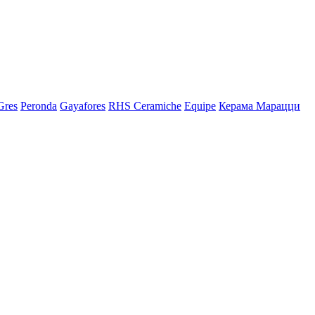
Gres
Peronda
Gayafores
RHS Ceramiche
Equipe
Керама Марацци