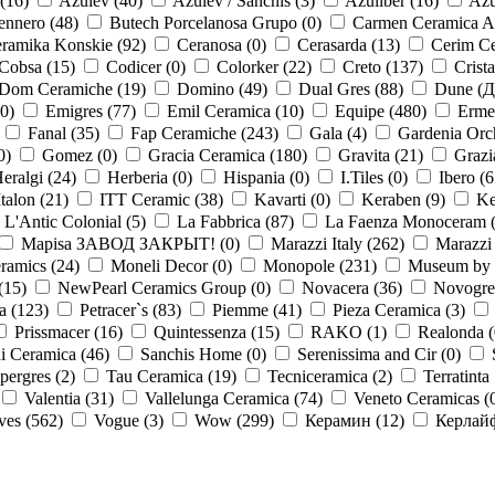
(
16
)
Azulev (
40
)
Azulev / Sanchis (
3
)
Azuliber (
16
)
Azu
ennero (
48
)
Butech Porcelanosa Grupo (
0
)
Carmen Ceramica A
ramika Konskie (
92
)
Ceranosa (
0
)
Cerasarda (
13
)
Cerim Ce
Cobsa (
15
)
Codicer (
0
)
Colorker (
22
)
Creto (
137
)
Crista
Dom Ceramiche (
19
)
Domino (
49
)
Dual Gres (
88
)
Dune (Д
0
)
Emigres (
77
)
Emil Ceramica (
10
)
Equipe (
480
)
Ermes
Fanal (
35
)
Fap Ceramiche (
243
)
Gala (
4
)
Gardenia Orc
0
)
Gomez (
0
)
Gracia Ceramica (
180
)
Gravita (
21
)
Grazi
eralgi (
24
)
Herberia (
0
)
Hispania (
0
)
I.Tiles (
0
)
Ibero (
6
Italon (
21
)
ITT Ceramic (
38
)
Kavarti (
0
)
Keraben (
9
)
Ke
L'Antic Colonial (
5
)
La Fabbrica (
87
)
La Faenza Monoceram 
Mapisa ЗАВОД ЗАКРЫТ! (
0
)
Marazzi Italy (
262
)
Marazzi
ramics (
24
)
Moneli Decor (
0
)
Monopole (
231
)
Museum by 
(
15
)
NewPearl Ceramics Group (
0
)
Novacera (
36
)
Novogre
a (
123
)
Petracer`s (
83
)
Piemme (
41
)
Pieza Ceramica (
3
)
Prissmacer (
16
)
Quintessenza (
15
)
RAKO (
1
)
Realonda (
i Ceramica (
46
)
Sanchis Home (
0
)
Serenissima and Cir (
0
)
pergres (
2
)
Tau Ceramica (
19
)
Tecniceramica (
2
)
Terratinta 
Valentia (
31
)
Vallelunga Ceramica (
74
)
Veneto Ceramicas (
ves (
562
)
Vogue (
3
)
Wow (
299
)
Керамин (
12
)
Керлайф