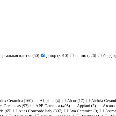
ерсальная плитка (
50
)
декор (
3910
)
панно (
226
)
бордюр
dex Ceramica (
160
)
Alaplana (
4
)
Alcor (
17
)
Aleluia Cerami
ci Ceramicas (
92
)
APE Ceramica (
406
)
Appiani (
3
)
Arcana 
de (
65
)
Atlas Concorde Italy (
307
)
Ava Ceramica (
9
)
Axima