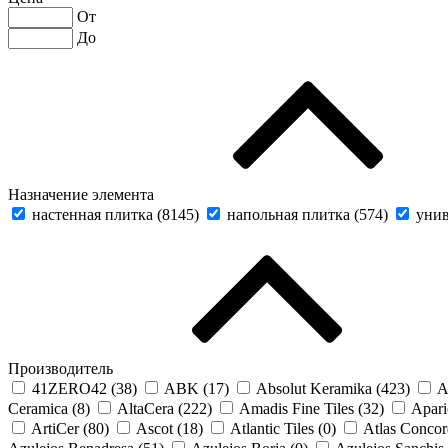
От
До
Назначение элемента
настенная плитка (
8145
)
напольная плитка (
574
)
унив
Производитель
41ZERO42 (
38
)
ABK (
17
)
Absolut Keramika (
423
)
A
Ceramica (
8
)
AltaCera (
222
)
Amadis Fine Tiles (
32
)
Apari
ArtiCer (
80
)
Ascot (
18
)
Atlantic Tiles (
0
)
Atlas Concor