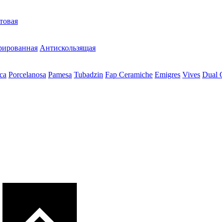
товая
рированная
Антискользящая
ca
Porcelanosa
Pamesa
Tubadzin
Fap Ceramiche
Emigres
Vives
Dual 