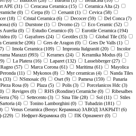
vi (
0
)
Baldocer (
28
)
Bardelli (
1
)
Bellacasa (
10
)
rt APE (
31
)
Ceracasa Ceramica (
15
)
Ceramica Alta (
2
)
ramiche (
0
)
Cerpa (
0
)
Cersanit (
1
)
Cevica (
58
)
cer (
18
)
Cristal Ceramica (
6
)
Decocer (
59
)
Del Conca (
7
)
юна) (
6
)
Durstone (
1
)
Dvomo (
2
)
Eco Ceramic (
52
)
 Aurelia (
0
)
Estudio Ceramico (
0
)
Eurotile Ceramica (
194
)
hidea (
0
)
Gayafores (
24
)
Geotiles (
13
)
Global Tile (
35
)
a Ceramiche (
206
)
Gres de Aragon (
0
)
Gres De Valls (
1
)
7
)
Imola Ceramica (
109
)
Impronta Italgraniti (
20
)
Incolor
rama Marazzi (
993
)
Keramex (
24
)
Keramika Modus (
6
)
(
9
)
La Platera (
16
)
Laparet (
132
)
Lasselsberger (
27
)
 Ragno (
57
)
Marca Corona (
61
)
Maritima (
61
)
Mayolica
Peronda (
11
)
Mykonos (
8
)
Myr ceramicas (
4
)
Nanda Tiles
s (
33
)
NSmosaic (
9
)
Oset (
9
)
Pamesa (
159
)
Panaria
Pieza Rosa (
0
)
Plaza (
5
)
Polis (
3
)
Porcelanicos Hdc (
3
)
0
)
Revigres (
0
)
RHS (Rondine) Ceramiche (
0
)
Ribesalbes
Serra (
76
)
Settecento (
3
)
Sina Tile (
28
)
Sol (
11
)
Stiles
Sartoria (
4
)
Tonino Lamborghini (
0
)
Tubadzin (
181
)
0
)
Venus Ceramica (Венус Керамика) ЗАВОД ЗАКРЫТ! (
6
)
 (
229
)
Нефрит-Керамика (
0
)
ПК Орнамент (
0
)