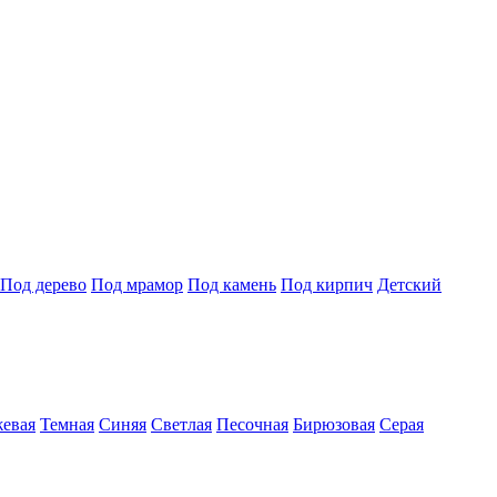
Под дерево
Под мрамор
Под камень
Под кирпич
Детский
евая
Темная
Синяя
Светлая
Песочная
Бирюзовая
Серая