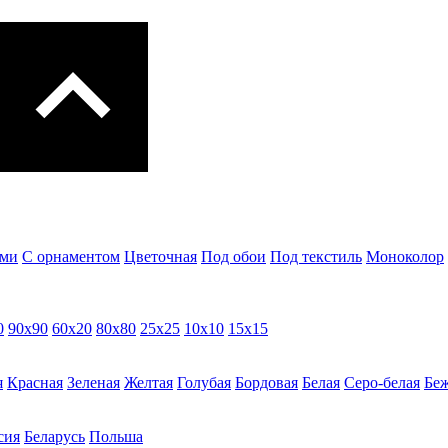
ами
С орнаментом
Цветочная
Под обои
Под текстиль
Моноколор
0
90х90
60х20
80х80
25x25
10х10
15х15
я
Красная
Зеленая
Желтая
Голубая
Бордовая
Белая
Cеро-белая
Беж
сия
Беларусь
Польша