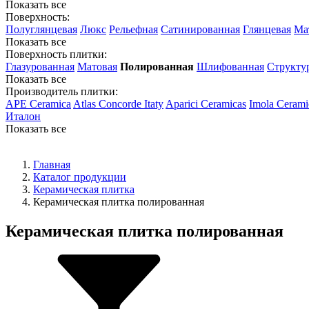
Показать все
Поверхность:
Полуглянцевая
Люкс
Рельефная
Сатинированная
Глянцевая
Ма
Показать все
Поверхность плитки:
Глазурованная
Матовая
Полированная
Шлифованная
Структу
Показать все
Производитель плитки:
APE Ceramica
Atlas Concorde Itaty
Aparici Ceramicas
Imola Cerami
Италон
Показать все
Главная
Каталог продукции
Керамическая плитка
Керамическая плитка полированная
Керамическая плитка полированная