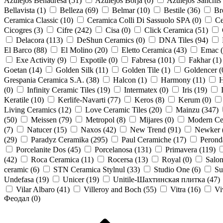
Azulejos Benadresa (
51
)
Azulejos Borja (
0
)
Azulejos Sanchis 
Bellavista (
1
)
Belleza (
69
)
Belmar (
10
)
Bestile (
36
)
Br
Ceramica Classic (
10
)
Ceramica Colli Di Sassuolo SPA (
0
)
Ce
Cicogres (
3
)
Cifre (
242
)
Cisa (
0
)
Click Ceramica (
51
)
Delacora (
113
)
DeShun Ceramics (
0
)
DNA Tiles (
94
)
El Barco (
88
)
El Molino (
20
)
Eletto Ceramica (
43
)
Emac (
Exe Activity (
9
)
Expotile (
0
)
Fabresa (
101
)
Fakhar (
1
)
Goetan (
14
)
Golden Silk (
11
)
Golden Tile (
1
)
Goldencer (
Grespania Ceramica S.A. (
38
)
Halcon (
1
)
Harmony (
11
)
H
(
0
)
Infinity Ceramic Tiles (
19
)
Intermatex (
0
)
Iris (
19
)
Keratile (
10
)
Kerlife-Navarti (
77
)
Keros (
8
)
Kerum (
0
)
Living Ceramics (
12
)
Love Ceramic Tiles (
20
)
Mainzu (
347
)
(
50
)
Meissen (
79
)
Metropol (
8
)
Mijares (
0
)
Modern Ce
(
7
)
Natucer (
15
)
Naxos (
42
)
New Trend (
91
)
Newker 
(
29
)
Paradyz Ceramika (
295
)
Paul Ceramiche (
17
)
Perond
Porcelanite Dos (
45
)
Porcelanosa (
131
)
Primavera (
119
)
(
42
)
Roca Ceramica (
11
)
Rocersa (
13
)
Royal (
0
)
Salon
ceramic (
6
)
STN Ceramica Stylnul (
33
)
Studio One (
6
)
Su
Undefasa (
19
)
Unicer (
19
)
Unitile-Шахтинская плитка (
47
)
Vilar Albaro (
41
)
Villeroy and Boch (
55
)
Vitra (
16
)
Vi
Феодал (
0
)