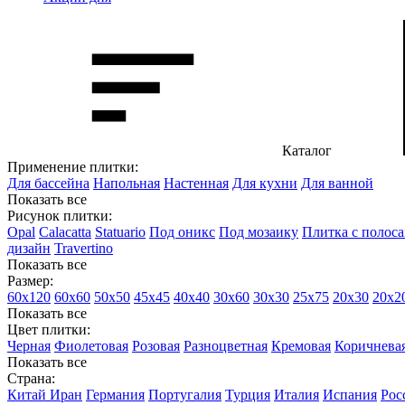
Каталог
Применение плитки:
Для бассейна
Напольная
Настенная
Для кухни
Для ванной
Показать все
Рисунок плитки:
Opal
Calacatta
Statuario
Под оникс
Под мозаику
Плитка с полос
дизайн
Travertino
Показать все
Размер:
60х120
60х60
50х50
45х45
40х40
30х60
30х30
25х75
20х30
20х2
Показать все
Цвет плитки:
Черная
Фиолетовая
Розовая
Разноцветная
Кремовая
Коричнева
Показать все
Страна:
Китай
Иран
Германия
Португалия
Турция
Италия
Испания
Рос