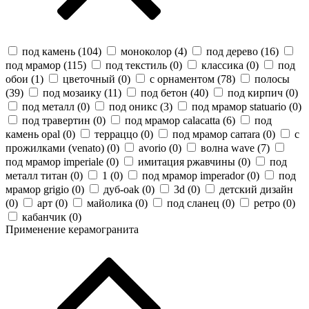
под камень (
104
)
моноколор (
4
)
под дерево (
16
)
под мрамор (
115
)
под текстиль (
0
)
классика (
0
)
под
обои (
1
)
цветочный (
0
)
с орнаментом (
78
)
полосы
(
39
)
под мозаику (
11
)
под бетон (
40
)
под кирпич (
0
)
под металл (
0
)
под оникс (
3
)
под мрамор statuario (
0
)
под травертин (
0
)
под мрамор calacatta (
6
)
под
камень opal (
0
)
терраццо (
0
)
под мрамор carrara (
0
)
с
прожилками (venato) (
0
)
avorio (
0
)
волна wave (
7
)
под мрамор imperiale (
0
)
имитация ржавчины (
0
)
под
металл титан (
0
)
1 (
0
)
под мрамор imperador (
0
)
под
мрамор grigio (
0
)
дуб-oak (
0
)
3d (
0
)
детский дизайн
(
0
)
арт (
0
)
майолика (
0
)
под сланец (
0
)
ретро (
0
)
кабанчик (
0
)
Применение керамогранита