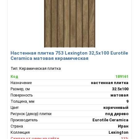
Настенная плитка 753 Lexington 32,5х100 Eurotile
Ceramica матовая керамическая
Тип:
Керамическая плитка
189161
Код
настенная плитка
Назначение
32.5x100
Размер, см
матовая
Поверхность
9
Толщина, мм
коричневый
Цвет
под дерево
Рисунок (декор) плитки
Eurotile Ceramica
Производитель
Иран
Страна
Lexington
Коллекция
11%
Скидка от цены на сайте