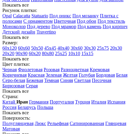
Показать все
Рисунок плитки:
Opal
Calacatta
Statuario
Под оникс
Под мозаику
Плитка с
полосами
С орнаментом
Цветочная
Под обои
Под текстиль
Моноколор
Под дерево
Под мрамор
Под камень
Под кирпич
Детский дизайн
Travertino
Показать все
Размер:
60х120
60х60
50х50
45х45
40х40
30х60
30х30
25х75
20х30
20х20
90х90
60х20
80х80
25x25
10х10
15х15
Показать все
Цвет плитки:
Черная
Фиолетовая
Розовая
Разноцветная
Кремовая
Коричневая
Красная
Зеленая
Желтая
Голубая
Бордовая
Белая
Cеро-белая
Бежевая
Темная
Синяя
Светлая
Песочная
Бирюзовая
Серая
Показать все
Страна:
Китай
Иран
Германия
Португалия
Турция
Италия
Испания
Россия
Беларусь
Польша
Показать все
Поверхность:
Полуглянцевая
Люкс
Рельефная
Сатинированная
Глянцевая
Матовая