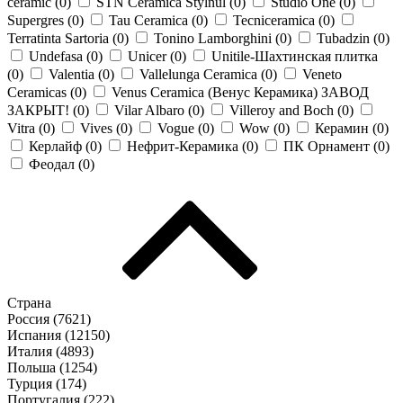
ceramic (
0
)
STN Ceramica Stylnul (
0
)
Studio One (
0
)
Supergres (
0
)
Tau Ceramica (
0
)
Tecniceramica (
0
)
Terratinta Sartoria (
0
)
Tonino Lamborghini (
0
)
Tubadzin (
0
)
Undefasa (
0
)
Unicer (
0
)
Unitile-Шахтинская плитка
(
0
)
Valentia (
0
)
Vallelunga Ceramica (
0
)
Veneto
Ceramicas (
0
)
Venus Ceramica (Венус Керамика) ЗАВОД
ЗАКРЫТ! (
0
)
Vilar Albaro (
0
)
Villeroy and Boch (
0
)
Vitra (
0
)
Vives (
0
)
Vogue (
0
)
Wow (
0
)
Керамин (
0
)
Керлайф (
0
)
Нефрит-Керамика (
0
)
ПК Орнамент (
0
)
Феодал (
0
)
Страна
Россия (
7621
)
Испания (
12150
)
Италия (
4893
)
Польша (
1254
)
Турция (
174
)
Португалия (
222
)