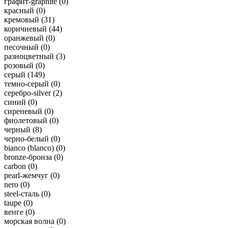
графит-graphite (
0
)
красный (
0
)
кремовый (
31
)
коричневый (
44
)
оранжевый (
0
)
песочный (
0
)
разноцветный (
3
)
розовый (
0
)
серый (
149
)
темно-серый (
0
)
серебро-silver (
2
)
синий (
0
)
сиреневый (
0
)
фиолетовый (
0
)
черный (
8
)
черно-белый (
0
)
bianco (blanco) (
0
)
bronze-бронза (
0
)
carbon (
0
)
pearl-жемчуг (
0
)
nero (
0
)
steel-сталь (
0
)
taupe (
0
)
венге (
0
)
морская волна (
0
)