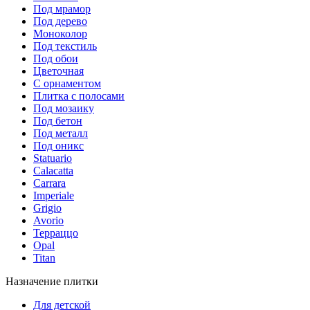
Под мрамор
Под дерево
Моноколор
Под текстиль
Под обои
Цветочная
С орнаментом
Плитка с полосами
Под мозаику
Под бетон
Под металл
Под оникс
Statuario
Calacatta
Carrara
Imperiale
Grigio
Avorio
Терраццо
Opal
Titan
Назначение плитки
Для детской