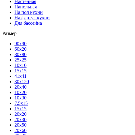
Настенная
Напольная
На пол кухни
На фартук кухни
Для бассейна
Размер
90х90
60х20
80х80
25x25
10х10
15х15
41х41
30х120
20х40
10х20
10х30
7.5х15
15х15
20х20
20х30
20х50
20х60