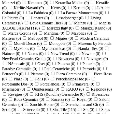
Marazzi (
0
)
Keramex (
0
)
Keramika Modus (
0
)
Keratile
(
0
)
Kerlife-Navarti (
0
)
Keros (
0
)
Kerum (
0
)
L'Antic
Colonial (
0
)
La Fabbrica (
0
)
La Faenza Monoceram (
0
)
La Platera (
0
)
Laparet (
0
)
Lasselsberger (
0
)
Living
Ceramics (
0
)
Love Ceramic Tiles (
0
)
Mainzu (
0
)
Mapisa
ЗАВОД ЗАКРЫТ! (
0
)
Marazzi Italy (
0
)
Marazzi Ragno (
0
)
Marca Corona (
0
)
Maritima (
0
)
Mayolica (
0
)
Meissen (
0
)
Metropol (
0
)
Mijares (
0
)
Modern Ceramics
(
0
)
Moneli Decor (
0
)
Monopole (
0
)
Museum by Peronda
(
0
)
Mykonos (
0
)
Myr ceramicas (
0
)
Nanda Tiles (
0
)
Natucer (
0
)
Naxos (
0
)
New Trend (
0
)
Newker (
0
)
NewPearl Ceramics Group (
0
)
Novacera (
0
)
Novogres (
0
)
NSmosaic (
0
)
Oset (
0
)
Pamesa (
0
)
Panaria (
0
)
Paradyz Ceramika (
0
)
Paul Ceramiche (
0
)
Peronda (
0
)
Petracer`s (
0
)
Piemme (
0
)
Pieza Ceramica (
0
)
Pieza Rosa
(
0
)
Plaza (
0
)
Polis (
0
)
Porcelanicos Hdc (
0
)
Porcelanite Dos (
0
)
Porcelanosa (
0
)
Primavera (
0
)
Prissmacer (
0
)
Quintessenza (
0
)
RAKO (
0
)
Realonda (
0
)
Revigres (
0
)
RHS (Rondine) Ceramiche (
0
)
Ribesalbes
(
0
)
Roca Ceramica (
0
)
Rocersa (
0
)
Royal (
0
)
Saloni
Ceramica (
0
)
Sanchis Home (
0
)
Serenissima and Cir (
0
)
Serra (
0
)
Settecento (
0
)
Sina Tile (
115
)
Sol (
0
)
Stiles