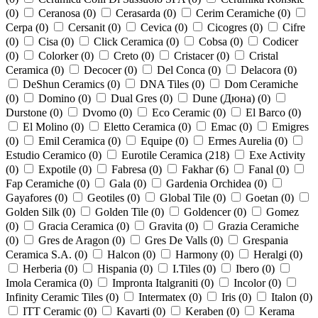
(
0
)
Ceranosa (
0
)
Cerasarda (
0
)
Cerim Ceramiche (
0
)
Cerpa (
0
)
Cersanit (
0
)
Cevica (
0
)
Cicogres (
0
)
Cifre
(
0
)
Cisa (
0
)
Click Ceramica (
0
)
Cobsa (
0
)
Codicer
(
0
)
Colorker (
0
)
Creto (
0
)
Cristacer (
0
)
Cristal
Ceramica (
0
)
Decocer (
0
)
Del Conca (
0
)
Delacora (
0
)
DeShun Ceramics (
0
)
DNA Tiles (
0
)
Dom Ceramiche
(
0
)
Domino (
0
)
Dual Gres (
0
)
Dune (Дюна) (
0
)
Durstone (
0
)
Dvomo (
0
)
Eco Ceramic (
0
)
El Barco (
0
)
El Molino (
0
)
Eletto Ceramica (
0
)
Emac (
0
)
Emigres
(
0
)
Emil Ceramica (
0
)
Equipe (
0
)
Ermes Aurelia (
0
)
Estudio Ceramico (
0
)
Eurotile Ceramica (
218
)
Exe Activity
(
0
)
Expotile (
0
)
Fabresa (
0
)
Fakhar (
6
)
Fanal (
0
)
Fap Ceramiche (
0
)
Gala (
0
)
Gardenia Orchidea (
0
)
Gayafores (
0
)
Geotiles (
0
)
Global Tile (
0
)
Goetan (
0
)
Golden Silk (
0
)
Golden Tile (
0
)
Goldencer (
0
)
Gomez
(
0
)
Gracia Ceramica (
0
)
Gravita (
0
)
Grazia Ceramiche
(
0
)
Gres de Aragon (
0
)
Gres De Valls (
0
)
Grespania
Ceramica S.A. (
0
)
Halcon (
0
)
Harmony (
0
)
Heralgi (
0
)
Herberia (
0
)
Hispania (
0
)
I.Tiles (
0
)
Ibero (
0
)
Imola Ceramica (
0
)
Impronta Italgraniti (
0
)
Incolor (
0
)
Infinity Ceramic Tiles (
0
)
Intermatex (
0
)
Iris (
0
)
Italon (
0
)
ITT Ceramic (
0
)
Kavarti (
0
)
Keraben (
0
)
Kerama