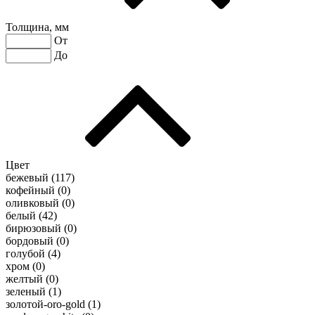
Толщина, мм
От
До
Цвет
бежевый (
117
)
кофейный (
0
)
оливковый (
0
)
белый (
42
)
бирюзовый (
0
)
бордовый (
0
)
голубой (
4
)
хром (
0
)
желтый (
0
)
зеленый (
1
)
золотой-oro-gold (
1
)