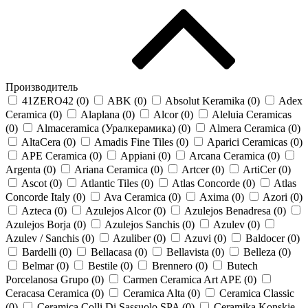
Производитель
41ZERO42 (
0
)
ABK (
0
)
Absolut Keramika (
0
)
Adex
Ceramica (
0
)
Alaplana (
0
)
Alcor (
0
)
Aleluia Ceramicas
(
0
)
Almaceramica (Уралкерамика) (
0
)
Almera Ceramica (
0
)
AltaCera (
0
)
Amadis Fine Tiles (
0
)
Aparici Ceramicas (
0
)
APE Ceramica (
0
)
Appiani (
0
)
Arcana Ceramica (
0
)
Argenta (
0
)
Ariana Ceramica (
0
)
Artcer (
0
)
ArtiCer (
0
)
Ascot (
0
)
Atlantic Tiles (
0
)
Atlas Concorde (
0
)
Atlas
Concorde Italy (
0
)
Ava Ceramica (
0
)
Axima (
0
)
Azori (
0
)
Azteca (
0
)
Azulejos Alcor (
0
)
Azulejos Benadresa (
0
)
Azulejos Borja (
0
)
Azulejos Sanchis (
0
)
Azulev (
0
)
Azulev / Sanchis (
0
)
Azuliber (
0
)
Azuvi (
0
)
Baldocer (
0
)
Bardelli (
0
)
Bellacasa (
0
)
Bellavista (
0
)
Belleza (
0
)
Belmar (
0
)
Bestile (
0
)
Brennero (
0
)
Butech
Porcelanosa Grupo (
0
)
Carmen Ceramica Art APE (
0
)
Ceracasa Ceramica (
0
)
Ceramica Alta (
0
)
Ceramica Classic
(
0
)
Ceramica Colli Di Sassuolo SPA (
0
)
Ceramika Konskie