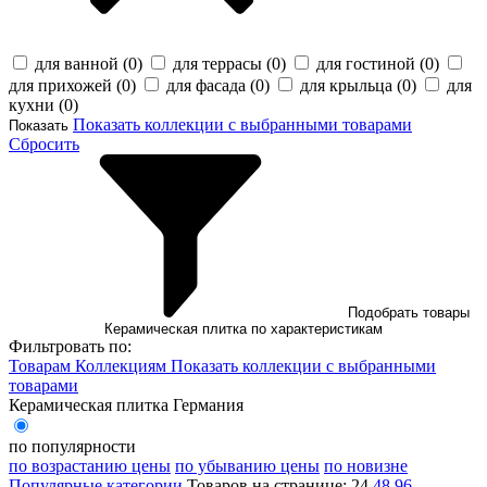
для ванной (
0
)
для террасы (
0
)
для гостиной (
0
)
для прихожей (
0
)
для фасада (
0
)
для крыльца (
0
)
для
кухни (
0
)
Показать коллекции с выбранными товарами
Показать
Сбросить
Подобрать товары
Керамическая плитка по характеристикам
Фильтровать по:
Товарам
Коллекциям
Показать коллекции с выбранными
товарами
Керамическая плитка Германия
по популярности
по возрастанию цены
по убыванию цены
по новизне
Популярные категории
Товаров на странице:
24
48
96