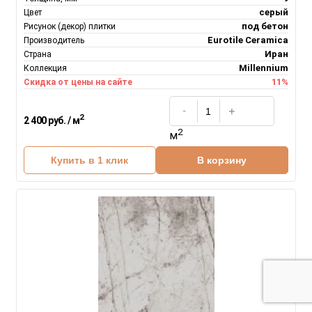
серый
Цвет
под бетон
Рисунок (декор) плитки
Eurotile Ceramica
Производитель
Иран
Страна
Millennium
Коллекция
11%
Скидка от цены на сайте
2
2 400 руб. / м
2
м
Купить в 1 клик
В корзину