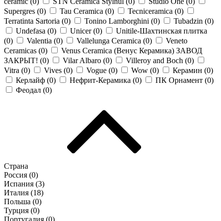
ceramic (
0
)
STN Ceramica Stylnul (
0
)
Studio One (
0
)
Supergres (
0
)
Tau Ceramica (
0
)
Tecniceramica (
0
)
Terratinta Sartoria (
0
)
Tonino Lamborghini (
0
)
Tubadzin (
0
)
Undefasa (
0
)
Unicer (
0
)
Unitile-Шахтинская плитка
(
0
)
Valentia (
0
)
Vallelunga Ceramica (
0
)
Veneto
Ceramicas (
0
)
Venus Ceramica (Венус Керамика) ЗАВОД
ЗАКРЫТ! (
0
)
Vilar Albaro (
0
)
Villeroy and Boch (
0
)
Vitra (
0
)
Vives (
0
)
Vogue (
0
)
Wow (
0
)
Керамин (
0
)
Керлайф (
0
)
Нефрит-Керамика (
0
)
ПК Орнамент (
0
)
Феодал (
0
)
Страна
Россия (
0
)
Испания (
3
)
Италия (
18
)
Польша (
0
)
Турция (
0
)
Португалия (
0
)