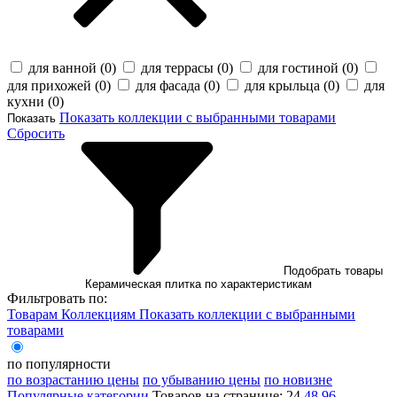
для ванной (
0
)
для террасы (
0
)
для гостиной (
0
)
для прихожей (
0
)
для фасада (
0
)
для крыльца (
0
)
для
кухни (
0
)
Показать коллекции с выбранными товарами
Показать
Сбросить
Подобрать товары
Керамическая плитка по характеристикам
Фильтровать по:
Товарам
Коллекциям
Показать коллекции с выбранными
товарами
по популярности
по возрастанию цены
по убыванию цены
по новизне
Популярные категории
Товаров на странице:
24
48
96