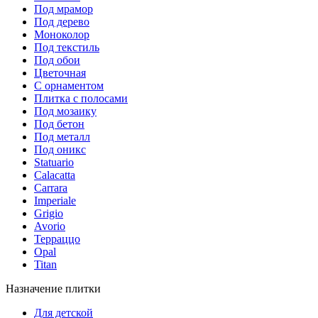
Под мрамор
Под дерево
Моноколор
Под текстиль
Под обои
Цветочная
С орнаментом
Плитка с полосами
Под мозаику
Под бетон
Под металл
Под оникс
Statuario
Calacatta
Carrara
Imperiale
Grigio
Avorio
Терраццо
Opal
Titan
Назначение плитки
Для детской