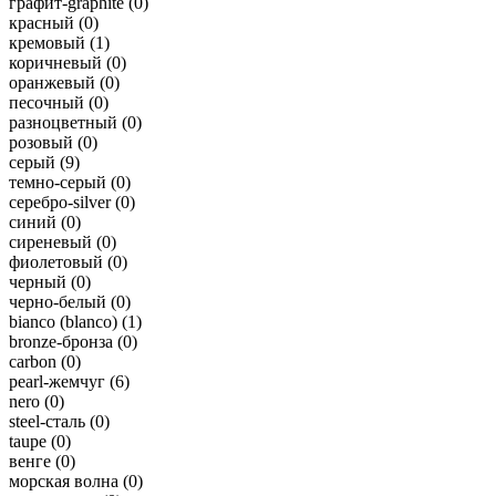
графит-graphite (
0
)
красный (
0
)
кремовый (
1
)
коричневый (
0
)
оранжевый (
0
)
песочный (
0
)
разноцветный (
0
)
розовый (
0
)
серый (
9
)
темно-серый (
0
)
серебро-silver (
0
)
синий (
0
)
сиреневый (
0
)
фиолетовый (
0
)
черный (
0
)
черно-белый (
0
)
bianco (blanco) (
1
)
bronze-бронза (
0
)
carbon (
0
)
pearl-жемчуг (
6
)
nero (
0
)
steel-сталь (
0
)
taupe (
0
)
венге (
0
)
морская волна (
0
)