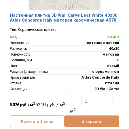
Настенная плитка 3D Wall Carve Leaf White 40x80
Atlas Concorde Italy матовая керамическая A578
Тип:
Керамическая плитка
170481
Код
настенная плитка
Назначение
40х80
Размер, см
матовая
Поверхность
8
Толщина, мм
серый
Цвет
с орнаментом
Рисунок (декор) плитки
Atlas Concorde Italy
Производитель
Италия
Страна
3D Wall Carve
Коллекция
2
2
6210 руб. / м
5 026 руб. / м
2
м
Купить в 1 клик
В корзину