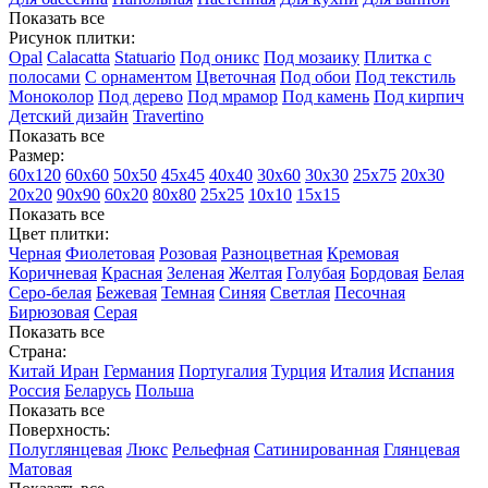
Показать все
Рисунок плитки:
Opal
Calacatta
Statuario
Под оникс
Под мозаику
Плитка с
полосами
С орнаментом
Цветочная
Под обои
Под текстиль
Моноколор
Под дерево
Под мрамор
Под камень
Под кирпич
Детский дизайн
Travertino
Показать все
Размер:
60х120
60х60
50х50
45х45
40х40
30х60
30х30
25х75
20х30
20х20
90х90
60х20
80х80
25x25
10х10
15х15
Показать все
Цвет плитки:
Черная
Фиолетовая
Розовая
Разноцветная
Кремовая
Коричневая
Красная
Зеленая
Желтая
Голубая
Бордовая
Белая
Cеро-белая
Бежевая
Темная
Синяя
Светлая
Песочная
Бирюзовая
Серая
Показать все
Страна:
Китай
Иран
Германия
Португалия
Турция
Италия
Испания
Россия
Беларусь
Польша
Показать все
Поверхность:
Полуглянцевая
Люкс
Рельефная
Сатинированная
Глянцевая
Матовая