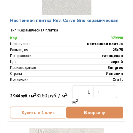
Настенная плитка Rev. Carve Gris керамическая
Тип:
Керамическая плитка
079990
Код
настенная плитка
Назначение
25x75
Размер, см
глянцевая
Поверхность
серый
Цвет
Emigres
Производитель
Испания
Страна
Craft
Коллекция
2
2
3250 руб. / м
2 944 руб. / м
2
м
Купить в 1 клик
В корзину