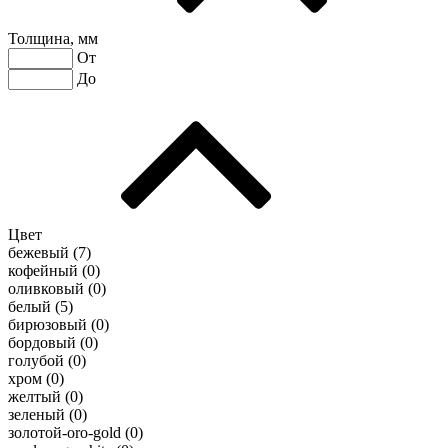
Толщина, мм
От
До
Цвет
бежевый (
7
)
кофейный (
0
)
оливковый (
0
)
белый (
5
)
бирюзовый (
0
)
бордовый (
0
)
голубой (
0
)
хром (
0
)
желтый (
0
)
зеленый (
0
)
золотой-oro-gold (
0
)