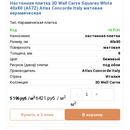
Настенная плитка 3D Wall Carve Squares White
40x80 (A57Z) Atlas Concorde Italy матовая
керамическая
Тип:
Керамическая плитка
167131
Код
настенная плитка
Назначение
40х80
Размер, см
матовая
Поверхность
8
Толщина, мм
бежевый
Цвет
под обои
Рисунок (декор) плитки
Atlas Concorde Italy
Производитель
Италия
Страна
3D Wall Carve
Коллекция
2
2
6421 руб. / м
5 196 руб. / м
2
м
Купить в 1 клик
В корзину