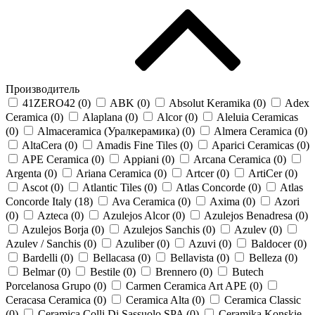
Производитель
41ZERO42 (
0
)
ABK (
0
)
Absolut Keramika (
0
)
Adex
Ceramica (
0
)
Alaplana (
0
)
Alcor (
0
)
Aleluia Ceramicas
(
0
)
Almaceramica (Уралкерамика) (
0
)
Almera Ceramica (
0
)
AltaCera (
0
)
Amadis Fine Tiles (
0
)
Aparici Ceramicas (
0
)
APE Ceramica (
0
)
Appiani (
0
)
Arcana Ceramica (
0
)
Argenta (
0
)
Ariana Ceramica (
0
)
Artcer (
0
)
ArtiCer (
0
)
Ascot (
0
)
Atlantic Tiles (
0
)
Atlas Concorde (
0
)
Atlas
Concorde Italy (
18
)
Ava Ceramica (
0
)
Axima (
0
)
Azori
(
0
)
Azteca (
0
)
Azulejos Alcor (
0
)
Azulejos Benadresa (
0
)
Azulejos Borja (
0
)
Azulejos Sanchis (
0
)
Azulev (
0
)
Azulev / Sanchis (
0
)
Azuliber (
0
)
Azuvi (
0
)
Baldocer (
0
)
Bardelli (
0
)
Bellacasa (
0
)
Bellavista (
0
)
Belleza (
0
)
Belmar (
0
)
Bestile (
0
)
Brennero (
0
)
Butech
Porcelanosa Grupo (
0
)
Carmen Ceramica Art APE (
0
)
Ceracasa Ceramica (
0
)
Ceramica Alta (
0
)
Ceramica Classic
(
0
)
Ceramica Colli Di Sassuolo SPA (
0
)
Ceramika Konskie