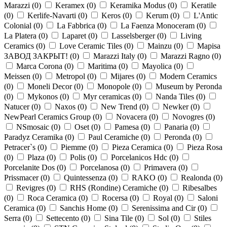
Marazzi (
0
)
Keramex (
0
)
Keramika Modus (
0
)
Keratile
(
0
)
Kerlife-Navarti (
0
)
Keros (
0
)
Kerum (
0
)
L'Antic
Colonial (
0
)
La Fabbrica (
0
)
La Faenza Monoceram (
0
)
La Platera (
0
)
Laparet (
0
)
Lasselsberger (
0
)
Living
Ceramics (
0
)
Love Ceramic Tiles (
0
)
Mainzu (
0
)
Mapisa
ЗАВОД ЗАКРЫТ! (
0
)
Marazzi Italy (
0
)
Marazzi Ragno (
0
)
Marca Corona (
0
)
Maritima (
0
)
Mayolica (
0
)
Meissen (
0
)
Metropol (
0
)
Mijares (
0
)
Modern Ceramics
(
0
)
Moneli Decor (
0
)
Monopole (
0
)
Museum by Peronda
(
0
)
Mykonos (
0
)
Myr ceramicas (
0
)
Nanda Tiles (
0
)
Natucer (
0
)
Naxos (
0
)
New Trend (
0
)
Newker (
0
)
NewPearl Ceramics Group (
0
)
Novacera (
0
)
Novogres (
0
)
NSmosaic (
0
)
Oset (
0
)
Pamesa (
0
)
Panaria (
0
)
Paradyz Ceramika (
0
)
Paul Ceramiche (
0
)
Peronda (
0
)
Petracer`s (
0
)
Piemme (
0
)
Pieza Ceramica (
0
)
Pieza Rosa
(
0
)
Plaza (
0
)
Polis (
0
)
Porcelanicos Hdc (
0
)
Porcelanite Dos (
0
)
Porcelanosa (
0
)
Primavera (
0
)
Prissmacer (
0
)
Quintessenza (
0
)
RAKO (
0
)
Realonda (
0
)
Revigres (
0
)
RHS (Rondine) Ceramiche (
0
)
Ribesalbes
(
0
)
Roca Ceramica (
0
)
Rocersa (
0
)
Royal (
0
)
Saloni
Ceramica (
0
)
Sanchis Home (
0
)
Serenissima and Cir (
0
)
Serra (
0
)
Settecento (
0
)
Sina Tile (
0
)
Sol (
0
)
Stiles