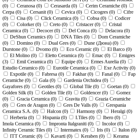
(
0
)
Ceranosa (
0
)
Cerasarda (
0
)
Cerim Ceramiche (
0
)
Cerpa (
0
)
Cersanit (
0
)
Cevica (
0
)
Cicogres (
0
)
Cifre
(
0
)
Cisa (
0
)
Click Ceramica (
0
)
Cobsa (
0
)
Codicer
(
0
)
Colorker (
0
)
Creto (
0
)
Cristacer (
0
)
Cristal
Ceramica (
0
)
Decocer (
0
)
Del Conca (
0
)
Delacora (
0
)
DeShun Ceramics (
0
)
DNA Tiles (
0
)
Dom Ceramiche
(
0
)
Domino (
0
)
Dual Gres (
0
)
Dune (Дюна) (
0
)
Durstone (
0
)
Dvomo (
0
)
Eco Ceramic (
0
)
El Barco (
0
)
El Molino (
0
)
Eletto Ceramica (
0
)
Emac (
0
)
Emigres
(
3
)
Emil Ceramica (
0
)
Equipe (
0
)
Ermes Aurelia (
0
)
Estudio Ceramico (
0
)
Eurotile Ceramica (
0
)
Exe Activity (
0
)
Expotile (
0
)
Fabresa (
0
)
Fakhar (
0
)
Fanal (
0
)
Fap
Ceramiche (
0
)
Gala (
0
)
Gardenia Orchidea (
0
)
Gayafores (
0
)
Geotiles (
0
)
Global Tile (
0
)
Goetan (
0
)
Golden Silk (
0
)
Golden Tile (
0
)
Goldencer (
0
)
Gomez
(
0
)
Gracia Ceramica (
0
)
Gravita (
0
)
Grazia Ceramiche
(
0
)
Gres de Aragon (
0
)
Gres De Valls (
0
)
Grespania
Ceramica S.A. (
0
)
Halcon (
0
)
Harmony (
0
)
Heralgi (
0
)
Herberia (
0
)
Hispania (
0
)
I.Tiles (
0
)
Ibero (
0
)
Imola Ceramica (
0
)
Impronta Italgraniti (
0
)
Incolor (
0
)
Infinity Ceramic Tiles (
0
)
Intermatex (
0
)
Iris (
0
)
Italon (
0
)
ITT Ceramic (
0
)
Kavarti (
0
)
Keraben (
0
)
Kerama