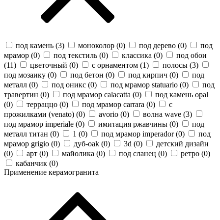
под камень (
3
)
моноколор (
0
)
под дерево (
0
)
под
мрамор (
0
)
под текстиль (
0
)
классика (
0
)
под обои
(
11
)
цветочный (
0
)
с орнаментом (
1
)
полосы (
3
)
под мозаику (
0
)
под бетон (
0
)
под кирпич (
0
)
под
металл (
0
)
под оникс (
0
)
под мрамор statuario (
0
)
под
травертин (
0
)
под мрамор calacatta (
0
)
под камень opal
(
0
)
терраццо (
0
)
под мрамор carrara (
0
)
с
прожилками (venato) (
0
)
avorio (
0
)
волна wave (
3
)
под мрамор imperiale (
0
)
имитация ржавчины (
0
)
под
металл титан (
0
)
1 (
0
)
под мрамор imperador (
0
)
под
мрамор grigio (
0
)
дуб-oak (
0
)
3d (
0
)
детский дизайн
(
0
)
арт (
0
)
майолика (
0
)
под сланец (
0
)
ретро (
0
)
кабанчик (
0
)
Применение керамогранита