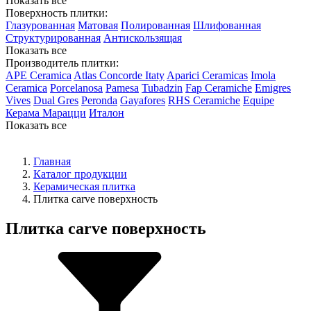
Показать все
Поверхность плитки:
Глазурованная
Матовая
Полированная
Шлифованная
Структурированная
Антискользящая
Показать все
Производитель плитки:
APE Ceramica
Atlas Concorde Itaty
Aparici Ceramicas
Imola
Ceramica
Porcelanosa
Pamesa
Tubadzin
Fap Ceramiche
Emigres
Vives
Dual Gres
Peronda
Gayafores
RHS Ceramiche
Equipe
Керама Марацци
Италон
Показать все
Главная
Каталог продукции
Керамическая плитка
Плитка carve поверхность
Плитка carve поверхность