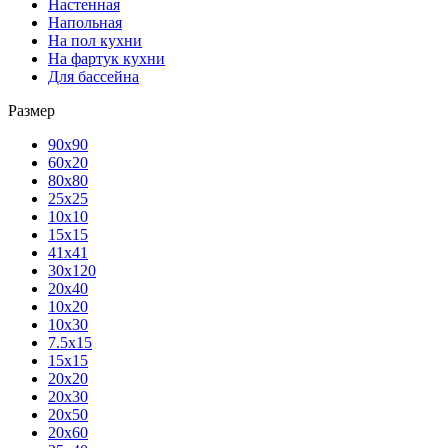
Настенная
Напольная
На пол кухни
На фартук кухни
Для бассейна
Размер
90х90
60х20
80х80
25x25
10х10
15х15
41х41
30х120
20х40
10х20
10х30
7.5х15
15х15
20х20
20х30
20х50
20х60