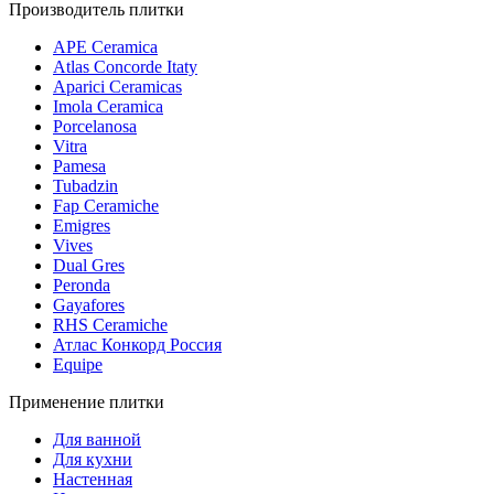
Производитель плитки
APE Ceramica
Atlas Concorde Itaty
Aparici Ceramicas
Imola Ceramica
Porcelanosa
Vitra
Pamesa
Tubadzin
Fap Ceramiche
Emigres
Vives
Dual Gres
Peronda
Gayafores
RHS Ceramiche
Атлас Конкорд Россия
Equipe
Применение плитки
Для ванной
Для кухни
Настенная