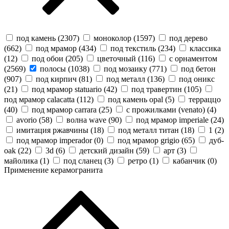
под камень (
2307
)
моноколор (
1597
)
под дерево
(
662
)
под мрамор (
434
)
под текстиль (
234
)
классика
(
12
)
под обои (
205
)
цветочный (
116
)
с орнаментом
(
2569
)
полосы (
1038
)
под мозаику (
771
)
под бетон
(
907
)
под кирпич (
81
)
под металл (
136
)
под оникс
(
21
)
под мрамор statuario (
42
)
под травертин (
105
)
под мрамор calacatta (
112
)
под камень opal (
5
)
терраццо
(
40
)
под мрамор carrara (
25
)
с прожилками (venato) (
4
)
avorio (
58
)
волна wave (
90
)
под мрамор imperiale (
24
)
имитация ржавчины (
18
)
под металл титан (
18
)
1 (
2
)
под мрамор imperador (
0
)
под мрамор grigio (
65
)
дуб-
oak (
22
)
3d (
6
)
детский дизайн (
59
)
арт (
3
)
майолика (
1
)
под сланец (
3
)
ретро (
1
)
кабанчик (
0
)
Применение керамогранита