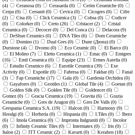
(
4
)
Ceranosa (
0
)
Cerasarda (
0
)
Cerim Ceramiche (
0
)
Cerpa (
0
)
Cersanit (
0
)
Cevica (
0
)
Cicogres (
0
)
Cifre
(
2
)
Cisa (
0
)
Click Ceramica (
3
)
Cobsa (
0
)
Codicer
(
0
)
Colorker (
0
)
Creto (
26
)
Cristacer (
2
)
Cristal
Ceramica (
0
)
Decocer (
0
)
Del Conca (
1
)
Delacora (
9
)
DeShun Ceramics (
0
)
DNA Tiles (
6
)
Dom Ceramiche
(
0
)
Domino (
1
)
Dual Gres (
0
)
Dune (Дюна) (
0
)
Durstone (
4
)
Dvomo (
0
)
Eco Ceramic (
0
)
El Barco (
0
)
El Molino (
7
)
Eletto Ceramica (
1
)
Emac (
0
)
Emigres
(
16
)
Emil Ceramica (
0
)
Equipe (
23
)
Ermes Aurelia (
0
)
Estudio Ceramico (
6
)
Eurotile Ceramica (
39
)
Exe
Activity (
0
)
Expotile (
0
)
Fabresa (
0
)
Fakhar (
0
)
Fanal
(
3
)
Fap Ceramiche (
17
)
Gala (
0
)
Gardenia Orchidea (
0
)
Gayafores (
0
)
Geotiles (
1
)
Global Tile (
4
)
Goetan (
0
)
Golden Silk (
0
)
Golden Tile (
0
)
Goldencer (
0
)
Gomez (
0
)
Gracia Ceramica (
19
)
Gravita (
6
)
Grazia
Ceramiche (
0
)
Gres de Aragon (
0
)
Gres De Valls (
0
)
Grespania Ceramica S.A. (
19
)
Halcon (
0
)
Harmony (
9
)
Heralgi (
0
)
Herberia (
0
)
Hispania (
0
)
I.Tiles (
0
)
Ibero
(
6
)
Imola Ceramica (
0
)
Impronta Italgraniti (
0
)
Incolor
(
0
)
Infinity Ceramic Tiles (
0
)
Intermatex (
0
)
Iris (
0
)
Italon (
2
)
ITT Ceramic (
2
)
Kavarti (
0
)
Keraben (
18
)