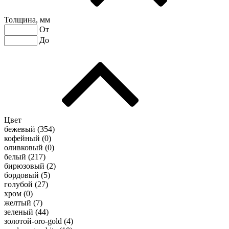
Толщина, мм
От
До
Цвет
бежевый (
354
)
кофейный (
0
)
оливковый (
0
)
белый (
217
)
бирюзовый (
2
)
бордовый (
5
)
голубой (
27
)
хром (
0
)
желтый (
7
)
зеленый (
44
)
золотой-oro-gold (
4
)