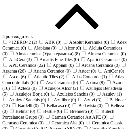
Производитель
41ZERO42 (
2
)
ABK (
0
)
Absolut Keramika (
0
)
Adex
Ceramica (
0
)
Alaplana (
0
)
Alcor (
0
)
Aleluia Ceramicas
(
0
)
Almaceramica (Уралкерамика) (
8
)
Almera Ceramica (
0
)
AltaCera (
3
)
Amadis Fine Tiles (
0
)
Aparici Ceramicas (
0
)
APE Ceramica (
22
)
Appiani (
0
)
Arcana Ceramica (
0
)
Argenta (
26
)
Ariana Ceramica (
0
)
Artcer (
0
)
ArtiCer (
0
)
Ascot (
6
)
Atlantic Tiles (
2
)
Atlas Concorde (
1
)
Atlas
Concorde Italy (
65
)
Ava Ceramica (
0
)
Axima (
8
)
Azori
(
16
)
Azteca (
0
)
Azulejos Alcor (
2
)
Azulejos Benadresa
(
5
)
Azulejos Borja (
0
)
Azulejos Sanchis (
0
)
Azulev (
1
)
Azulev / Sanchis (
0
)
Azuliber (
0
)
Azuvi (
3
)
Baldocer
(
12
)
Bardelli (
0
)
Bellacasa (
0
)
Bellavista (
0
)
Belleza
(
0
)
Belmar (
0
)
Bestile (
0
)
Brennero (
0
)
Butech
Porcelanosa Grupo (
0
)
Carmen Ceramica Art APE (
0
)
Ceracasa Ceramica (
0
)
Ceramica Alta (
0
)
Ceramica Classic
(
0
)
Ceramica Colli Di Sassuolo SPA (
0
)
Ceramika Konskie