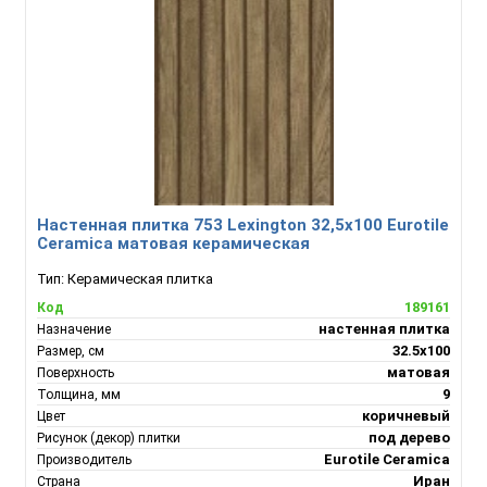
Настенная плитка 753 Lexington 32,5х100 Eurotile
Ceramica матовая керамическая
Тип:
Керамическая плитка
189161
Код
настенная плитка
Назначение
32.5x100
Размер, см
матовая
Поверхность
9
Толщина, мм
коричневый
Цвет
под дерево
Рисунок (декор) плитки
Eurotile Ceramica
Производитель
Иран
Страна