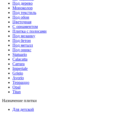
Под дерево
Моноколор
Под текстиль
Под обои
Цветочная
С орнаментом
Плитка с полосами
Под мозаику
Под бетон
Под металл
Под оникс
Statuario
Calacatta
Carrara
Imperiale
Grigio
Avorio
Терраццо
Opal
Titan
Назначение плитки
Для детской