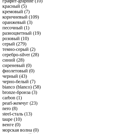
графит-graphite (
10
)
красный (
5
)
кремовый (
7
)
коричневый (
109
)
оранжевый (
3
)
песочный (
1
)
разноцветный (
19
)
розовый (
10
)
серый (
279
)
темно-серый (
2
)
серебро-silver (
28
)
синий (
28
)
сиреневый (
0
)
фиолетовый (
0
)
черный (
43
)
черно-белый (
7
)
bianco (blanco) (
58
)
bronze-бронза (
3
)
carbon (
1
)
pearl-жемчуг (
23
)
nero (
8
)
steel-сталь (
13
)
taupe (
10
)
венге (
0
)
морская волна (
0
)