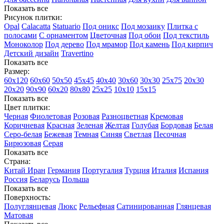
Показать все
Рисунок плитки:
Opal
Calacatta
Statuario
Под оникс
Под мозаику
Плитка с
полосами
С орнаментом
Цветочная
Под обои
Под текстиль
Моноколор
Под дерево
Под мрамор
Под камень
Под кирпич
Детский дизайн
Travertino
Показать все
Размер:
60х120
60х60
50х50
45х45
40х40
30х60
30х30
25х75
20х30
20х20
90х90
60х20
80х80
25x25
10х10
15х15
Показать все
Цвет плитки:
Черная
Фиолетовая
Розовая
Разноцветная
Кремовая
Коричневая
Красная
Зеленая
Желтая
Голубая
Бордовая
Белая
Cеро-белая
Бежевая
Темная
Синяя
Светлая
Песочная
Бирюзовая
Серая
Показать все
Страна:
Китай
Иран
Германия
Португалия
Турция
Италия
Испания
Россия
Беларусь
Польша
Показать все
Поверхность:
Полуглянцевая
Люкс
Рельефная
Сатинированная
Глянцевая
Матовая