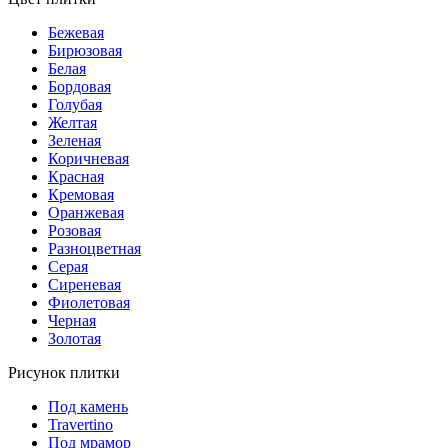
Бежевая
Бирюзовая
Белая
Бордовая
Голубая
Желтая
Зеленая
Коричневая
Красная
Кремовая
Оранжевая
Розовая
Разноцветная
Серая
Сиреневая
Фиолетовая
Черная
Золотая
Рисунок плитки
Под камень
Travertino
Под мрамор