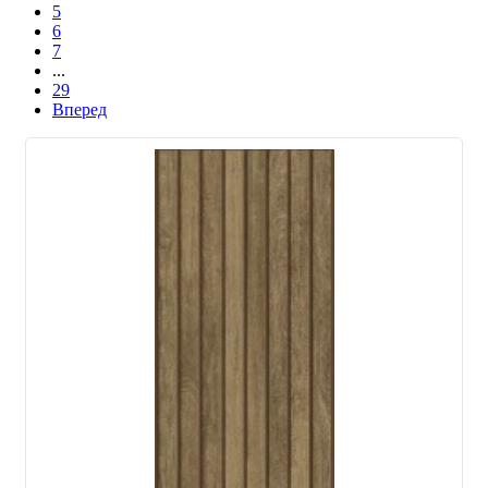
5
6
7
...
29
Вперед