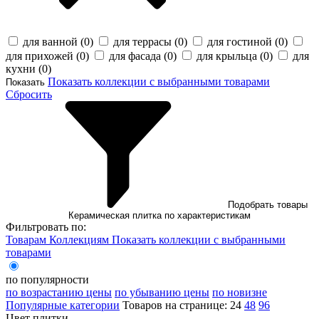
для ванной (
0
)
для террасы (
0
)
для гостиной (
0
)
для прихожей (
0
)
для фасада (
0
)
для крыльца (
0
)
для
кухни (
0
)
Показать коллекции с выбранными товарами
Показать
Сбросить
Подобрать товары
Керамическая плитка по характеристикам
Фильтровать по:
Товарам
Коллекциям
Показать коллекции с выбранными
товарами
по популярности
по возрастанию цены
по убыванию цены
по новизне
Популярные категории
Товаров на странице:
24
48
96
Цвет плитки