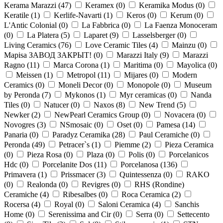
Kerama Marazzi (
47
)
Keramex (
0
)
Keramika Modus (
0
)
Keratile (
1
)
Kerlife-Navarti (
1
)
Keros (
0
)
Kerum (
0
)
L'Antic Colonial (
0
)
La Fabbrica (
0
)
La Faenza Monoceram
(
0
)
La Platera (
5
)
Laparet (
9
)
Lasselsberger (
0
)
Living Ceramics (
76
)
Love Ceramic Tiles (
4
)
Mainzu (
0
)
Mapisa ЗАВОД ЗАКРЫТ! (
0
)
Marazzi Italy (
9
)
Marazzi
Ragno (
11
)
Marca Corona (
1
)
Maritima (
0
)
Mayolica (
0
)
Meissen (
1
)
Metropol (
11
)
Mijares (
0
)
Modern
Ceramics (
0
)
Moneli Decor (
0
)
Monopole (
0
)
Museum
by Peronda (
7
)
Mykonos (
1
)
Myr ceramicas (
0
)
Nanda
Tiles (
0
)
Natucer (
0
)
Naxos (
8
)
New Trend (
5
)
Newker (
2
)
NewPearl Ceramics Group (
0
)
Novacera (
0
)
Novogres (
3
)
NSmosaic (
0
)
Oset (
0
)
Pamesa (
14
)
Panaria (
0
)
Paradyz Ceramika (
28
)
Paul Ceramiche (
0
)
Peronda (
49
)
Petracer`s (
1
)
Piemme (
2
)
Pieza Ceramica
(
0
)
Pieza Rosa (
0
)
Plaza (
0
)
Polis (
0
)
Porcelanicos
Hdc (
0
)
Porcelanite Dos (
11
)
Porcelanosa (
136
)
Primavera (
1
)
Prissmacer (
3
)
Quintessenza (
0
)
RAKO
(
0
)
Realonda (
0
)
Revigres (
0
)
RHS (Rondine)
Ceramiche (
4
)
Ribesalbes (
0
)
Roca Ceramica (
2
)
Rocersa (
4
)
Royal (
0
)
Saloni Ceramica (
4
)
Sanchis
Home (
0
)
Serenissima and Cir (
0
)
Serra (
0
)
Settecento