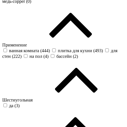
медь-copper (
0
)
Применение
ванная комната (
444
)
плитка для кухни (
493
)
для
стен (
222
)
на пол (
4
)
бассейн (
2
)
Шестиугольная
да (
3
)