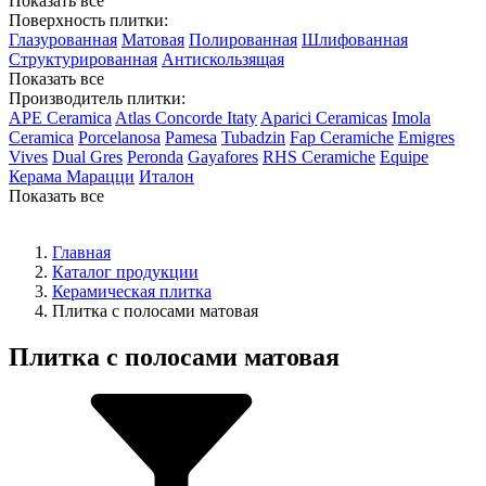
Показать все
Поверхность плитки:
Глазурованная
Матовая
Полированная
Шлифованная
Структурированная
Антискользящая
Показать все
Производитель плитки:
APE Ceramica
Atlas Concorde Itaty
Aparici Ceramicas
Imola
Ceramica
Porcelanosa
Pamesa
Tubadzin
Fap Ceramiche
Emigres
Vives
Dual Gres
Peronda
Gayafores
RHS Ceramiche
Equipe
Керама Марацци
Италон
Показать все
Главная
Каталог продукции
Керамическая плитка
Плитка с полосами матовая
Плитка с полосами матовая