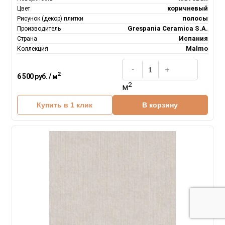
коричневый
Цвет
полосы
Рисунок (декор) плитки
Grespania Ceramica S.A.
Производитель
Испания
Страна
Malmo
Коллекция
2
6 500 руб. / м
2
м
Купить в 1 клик
В корзину