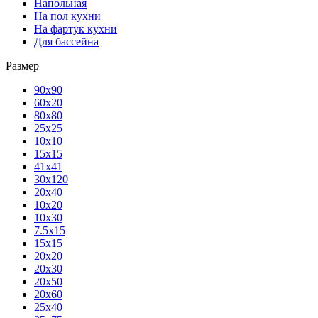
Напольная
На пол кухни
На фартук кухни
Для бассейна
Размер
90х90
60х20
80х80
25x25
10х10
15х15
41х41
30х120
20х40
10х20
10х30
7.5х15
15х15
20х20
20х30
20х50
20х60
25х40