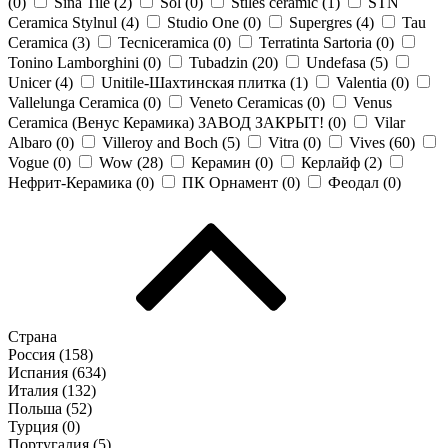
(
0
)
Sina Tile (
2
)
Sol (
0
)
Stiles ceramic (
1
)
STN
Ceramica Stylnul (
4
)
Studio One (
0
)
Supergres (
4
)
Tau
Ceramica (
3
)
Tecniceramica (
0
)
Terratinta Sartoria (
0
)
Tonino Lamborghini (
0
)
Tubadzin (
20
)
Undefasa (
5
)
Unicer (
4
)
Unitile-Шахтинская плитка (
1
)
Valentia (
0
)
Vallelunga Ceramica (
0
)
Veneto Ceramicas (
0
)
Venus
Ceramica (Венус Керамика) ЗАВОД ЗАКРЫТ! (
0
)
Vilar
Albaro (
0
)
Villeroy and Boch (
5
)
Vitra (
0
)
Vives (
60
)
Vogue (
0
)
Wow (
28
)
Керамин (
0
)
Керлайф (
2
)
Нефрит-Керамика (
0
)
ПК Орнамент (
0
)
Феодал (
0
)
Страна
Россия (
158
)
Испания (
634
)
Италия (
132
)
Польша (
52
)
Турция (
0
)
Португалия (
5
)