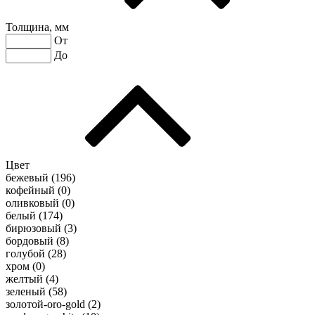
Толщина, мм
От
До
Цвет
бежевый (
196
)
кофейный (
0
)
оливковый (
0
)
белый (
174
)
бирюзовый (
3
)
бордовый (
8
)
голубой (
28
)
хром (
0
)
желтый (
4
)
зеленый (
58
)
золотой-oro-gold (
2
)