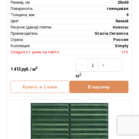
25x60
Размер, см
глянцевая
Поверхность
9
Толщина, мм
белый
Цвет
полосы
Рисунок (декор) плитки
Gracia Ceramica
Производитель
Россия
Страна
Simply
Коллекция
11%
Скидка от цены на сайте
2
1 413 руб. / м
2
м
Купить в 1 клик
В корзину