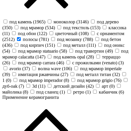
под камень (
1965
)
моноколор (
3146
)
под дерево
(
350
)
под мрамор (
534
)
под текстиль (
153
)
классика
(
11
)
под обои (
122
)
цветочный (
108
)
с орнаментом
(
2512
)
полосы (
781
)
под мозаику (
788
)
под бетон
(
436
)
под кирпич (
151
)
под металл (
111
)
под оникс
(
54
)
под мрамор statuario (
58
)
под травертин (
49
)
под
мрамор calacatta (
147
)
под камень opal (
28
)
терраццо
(
26
)
под мрамор carrara (
46
)
с прожилками (venato) (
3
)
avorio (
37
)
волна wave (
106
)
под мрамор imperiale
(
39
)
имитация ржавчины (
27
)
под металл титан (
32
)
1 (
0
)
под мрамор imperador (
8
)
под мрамор grigio (
76
)
дуб-oak (
7
)
3d (
11
)
детский дизайн (
42
)
арт (
0
)
майолика (
8
)
под сланец (
1
)
ретро (
1
)
кабанчик (
6
)
Применение керамогранита