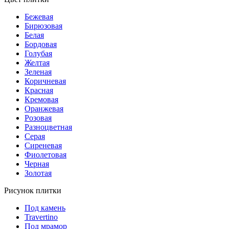
Бежевая
Бирюзовая
Белая
Бордовая
Голубая
Желтая
Зеленая
Коричневая
Красная
Кремовая
Оранжевая
Розовая
Разноцветная
Серая
Сиреневая
Фиолетовая
Черная
Золотая
Рисунок плитки
Под камень
Travertino
Под мрамор