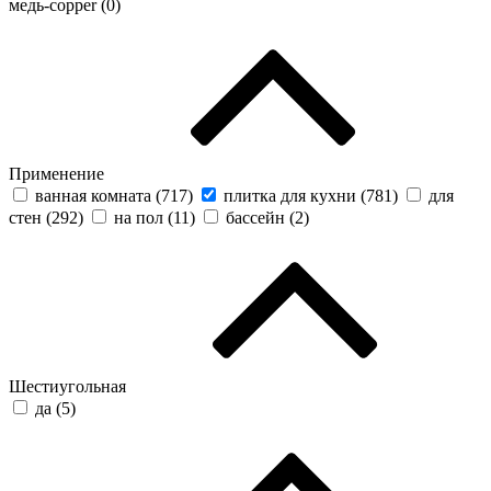
медь-copper (
0
)
Применение
ванная комната (
717
)
плитка для кухни (
781
)
для
стен (
292
)
на пол (
11
)
бассейн (
2
)
Шестиугольная
да (
5
)