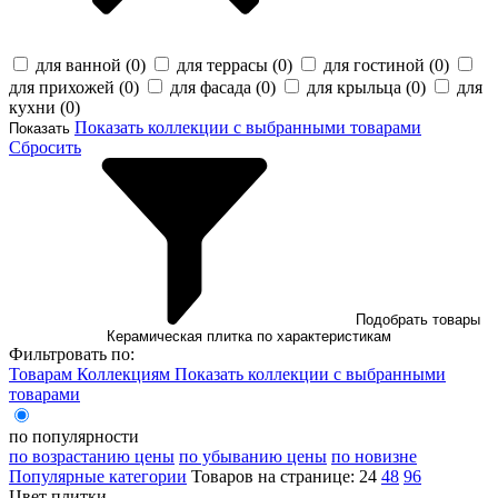
для ванной (
0
)
для террасы (
0
)
для гостиной (
0
)
для прихожей (
0
)
для фасада (
0
)
для крыльца (
0
)
для
кухни (
0
)
Показать коллекции с выбранными товарами
Показать
Сбросить
Подобрать товары
Керамическая плитка по характеристикам
Фильтровать по:
Товарам
Коллекциям
Показать коллекции с выбранными
товарами
по популярности
по возрастанию цены
по убыванию цены
по новизне
Популярные категории
Товаров на странице:
24
48
96
Цвет плитки