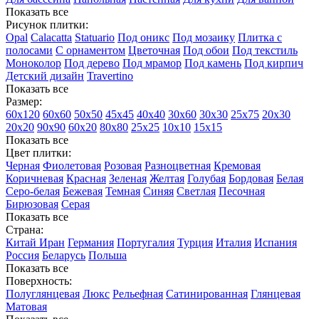
Показать все
Рисунок плитки:
Opal
Calacatta
Statuario
Под оникс
Под мозаику
Плитка с
полосами
С орнаментом
Цветочная
Под обои
Под текстиль
Моноколор
Под дерево
Под мрамор
Под камень
Под кирпич
Детский дизайн
Travertino
Показать все
Размер:
60х120
60х60
50х50
45х45
40х40
30х60
30х30
25х75
20х30
20х20
90х90
60х20
80х80
25x25
10х10
15х15
Показать все
Цвет плитки:
Черная
Фиолетовая
Розовая
Разноцветная
Кремовая
Коричневая
Красная
Зеленая
Желтая
Голубая
Бордовая
Белая
Cеро-белая
Бежевая
Темная
Синяя
Светлая
Песочная
Бирюзовая
Серая
Показать все
Страна:
Китай
Иран
Германия
Португалия
Турция
Италия
Испания
Россия
Беларусь
Польша
Показать все
Поверхность:
Полуглянцевая
Люкс
Рельефная
Сатинированная
Глянцевая
Матовая