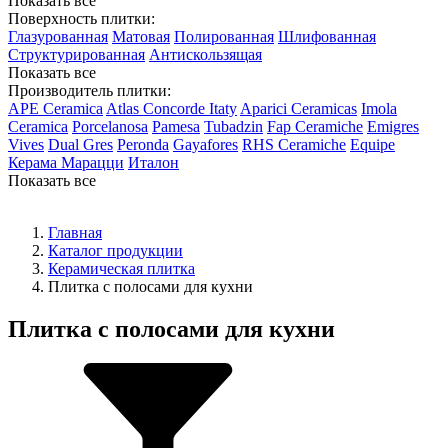
Показать все
Поверхность плитки:
Глазурованная
Матовая
Полированная
Шлифованная
Структурированная
Антискользящая
Показать все
Производитель плитки:
APE Ceramica
Atlas Concorde Itaty
Aparici Ceramicas
Imola
Ceramica
Porcelanosa
Pamesa
Tubadzin
Fap Ceramiche
Emigres
Vives
Dual Gres
Peronda
Gayafores
RHS Ceramiche
Equipe
Керама Марацци
Италон
Показать все
Главная
Каталог продукции
Керамическая плитка
Плитка с полосами для кухни
Плитка с полосами для кухни