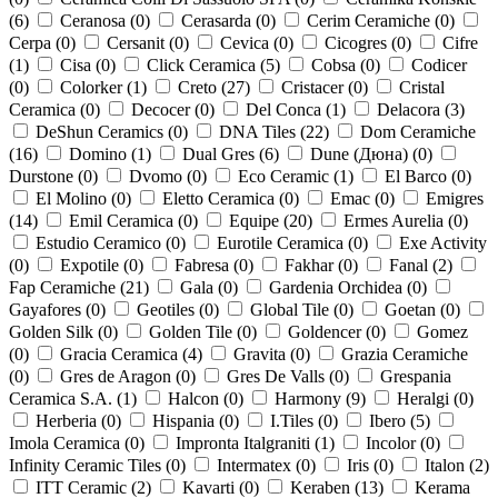
(
6
)
Ceranosa (
0
)
Cerasarda (
0
)
Cerim Ceramiche (
0
)
Cerpa (
0
)
Cersanit (
0
)
Cevica (
0
)
Cicogres (
0
)
Cifre
(
1
)
Cisa (
0
)
Click Ceramica (
5
)
Cobsa (
0
)
Codicer
(
0
)
Colorker (
1
)
Creto (
27
)
Cristacer (
0
)
Cristal
Ceramica (
0
)
Decocer (
0
)
Del Conca (
1
)
Delacora (
3
)
DeShun Ceramics (
0
)
DNA Tiles (
22
)
Dom Ceramiche
(
16
)
Domino (
1
)
Dual Gres (
6
)
Dune (Дюна) (
0
)
Durstone (
0
)
Dvomo (
0
)
Eco Ceramic (
1
)
El Barco (
0
)
El Molino (
0
)
Eletto Ceramica (
0
)
Emac (
0
)
Emigres
(
14
)
Emil Ceramica (
0
)
Equipe (
20
)
Ermes Aurelia (
0
)
Estudio Ceramico (
0
)
Eurotile Ceramica (
0
)
Exe Activity
(
0
)
Expotile (
0
)
Fabresa (
0
)
Fakhar (
0
)
Fanal (
2
)
Fap Ceramiche (
21
)
Gala (
0
)
Gardenia Orchidea (
0
)
Gayafores (
0
)
Geotiles (
0
)
Global Tile (
0
)
Goetan (
0
)
Golden Silk (
0
)
Golden Tile (
0
)
Goldencer (
0
)
Gomez
(
0
)
Gracia Ceramica (
4
)
Gravita (
0
)
Grazia Ceramiche
(
0
)
Gres de Aragon (
0
)
Gres De Valls (
0
)
Grespania
Ceramica S.A. (
1
)
Halcon (
0
)
Harmony (
9
)
Heralgi (
0
)
Herberia (
0
)
Hispania (
0
)
I.Tiles (
0
)
Ibero (
5
)
Imola Ceramica (
0
)
Impronta Italgraniti (
1
)
Incolor (
0
)
Infinity Ceramic Tiles (
0
)
Intermatex (
0
)
Iris (
0
)
Italon (
2
)
ITT Ceramic (
2
)
Kavarti (
0
)
Keraben (
13
)
Kerama