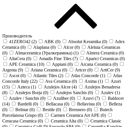
Производитель
41ZERO42 (
2
)
ABK (
0
)
Absolut Keramika (
0
)
Adex
Ceramica (
0
)
Alaplana (
0
)
Alcor (
0
)
Aleluia Ceramicas
(
0
)
Almaceramica (Уралкерамика) (
1
)
Almera Ceramica (
0
)
AltaCera (
0
)
Amadis Fine Tiles (
7
)
Aparici Ceramicas (
0
)
APE Ceramica (
10
)
Appiani (
0
)
Arcana Ceramica (
0
)
Argenta (
9
)
Ariana Ceramica (
0
)
Artcer (
0
)
ArtiCer (
9
)
Ascot (
0
)
Atlantic Tiles (
2
)
Atlas Concorde (
1
)
Atlas
Concorde Italy (
22
)
Ava Ceramica (
0
)
Axima (
1
)
Azori
(
15
)
Azteca (
1
)
Azulejos Alcor (
4
)
Azulejos Benadresa
(
8
)
Azulejos Borja (
0
)
Azulejos Sanchis (
0
)
Azulev (
1
)
Azulev / Sanchis (
0
)
Azuliber (
0
)
Azuvi (
7
)
Baldocer
(
14
)
Bardelli (
0
)
Bellacasa (
0
)
Bellavista (
0
)
Belleza
(
0
)
Belmar (
0
)
Bestile (
0
)
Brennero (
0
)
Butech
Porcelanosa Grupo (
0
)
Carmen Ceramica Art APE (
0
)
Ceracasa Ceramica (
0
)
Ceramica Alta (
0
)
Ceramica Classic
(
0
)
Ceramica Colli Di Sassuolo SPA (
0
)
Ceramika Konskie