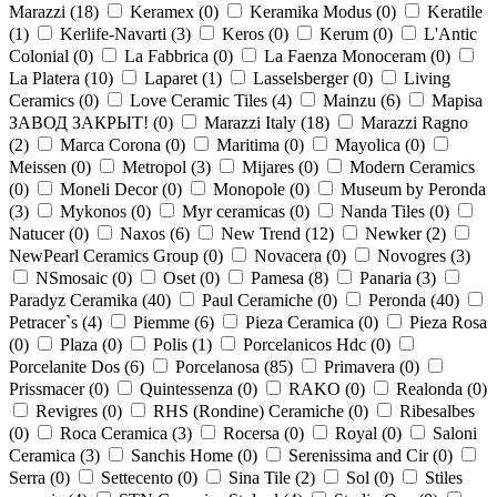
Marazzi (
18
)
Keramex (
0
)
Keramika Modus (
0
)
Keratile
(
1
)
Kerlife-Navarti (
3
)
Keros (
0
)
Kerum (
0
)
L'Antic
Colonial (
0
)
La Fabbrica (
0
)
La Faenza Monoceram (
0
)
La Platera (
10
)
Laparet (
1
)
Lasselsberger (
0
)
Living
Ceramics (
0
)
Love Ceramic Tiles (
4
)
Mainzu (
6
)
Mapisa
ЗАВОД ЗАКРЫТ! (
0
)
Marazzi Italy (
18
)
Marazzi Ragno
(
2
)
Marca Corona (
0
)
Maritima (
0
)
Mayolica (
0
)
Meissen (
0
)
Metropol (
3
)
Mijares (
0
)
Modern Ceramics
(
0
)
Moneli Decor (
0
)
Monopole (
0
)
Museum by Peronda
(
3
)
Mykonos (
0
)
Myr ceramicas (
0
)
Nanda Tiles (
0
)
Natucer (
0
)
Naxos (
6
)
New Trend (
12
)
Newker (
2
)
NewPearl Ceramics Group (
0
)
Novacera (
0
)
Novogres (
3
)
NSmosaic (
0
)
Oset (
0
)
Pamesa (
8
)
Panaria (
3
)
Paradyz Ceramika (
40
)
Paul Ceramiche (
0
)
Peronda (
40
)
Petracer`s (
4
)
Piemme (
6
)
Pieza Ceramica (
0
)
Pieza Rosa
(
0
)
Plaza (
0
)
Polis (
1
)
Porcelanicos Hdc (
0
)
Porcelanite Dos (
6
)
Porcelanosa (
85
)
Primavera (
0
)
Prissmacer (
0
)
Quintessenza (
0
)
RAKO (
0
)
Realonda (
0
)
Revigres (
0
)
RHS (Rondine) Ceramiche (
0
)
Ribesalbes
(
0
)
Roca Ceramica (
3
)
Rocersa (
0
)
Royal (
0
)
Saloni
Ceramica (
3
)
Sanchis Home (
0
)
Serenissima and Cir (
0
)
Serra (
0
)
Settecento (
0
)
Sina Tile (
2
)
Sol (
0
)
Stiles