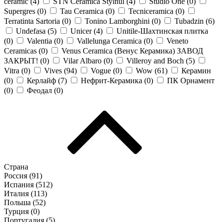
ceramic (
4
)
STN Ceramica Stylnul (
4
)
Studio One (
0
)
Supergres (
0
)
Tau Ceramica (
0
)
Tecniceramica (
0
)
Terratinta Sartoria (
0
)
Tonino Lamborghini (
0
)
Tubadzin (
6
)
Undefasa (
5
)
Unicer (
4
)
Unitile-Шахтинская плитка
(
0
)
Valentia (
0
)
Vallelunga Ceramica (
0
)
Veneto
Ceramicas (
0
)
Venus Ceramica (Венус Керамика) ЗАВОД
ЗАКРЫТ! (
0
)
Vilar Albaro (
0
)
Villeroy and Boch (
5
)
Vitra (
0
)
Vives (
94
)
Vogue (
0
)
Wow (
61
)
Керамин
(
0
)
Керлайф (
7
)
Нефрит-Керамика (
0
)
ПК Орнамент
(
0
)
Феодал (
0
)
Страна
Россия (
91
)
Испания (
512
)
Италия (
113
)
Польша (
52
)
Турция (
0
)
Португалия (
5
)