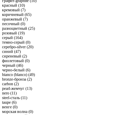
графит-graphite (
10
)
красный (
10
)
кремовый (
7
)
коричневый (
65
)
оранжевый (
7
)
песочный (
0
)
разноцветный (
25
)
розовый (
19
)
серый (
164
)
темно-серый (
0
)
серебро-silver (
20
)
синий (
47
)
сиреневый (
2
)
фиолетовый (
0
)
черный (
46
)
черно-белый (
6
)
bianco (blanco) (
49
)
bronze-бронза (
2
)
carbon (
2
)
pearl-жемчуг (
13
)
nero (
11
)
steel-сталь (
11
)
taupe (
6
)
венге (
0
)
морская волна (
0
)