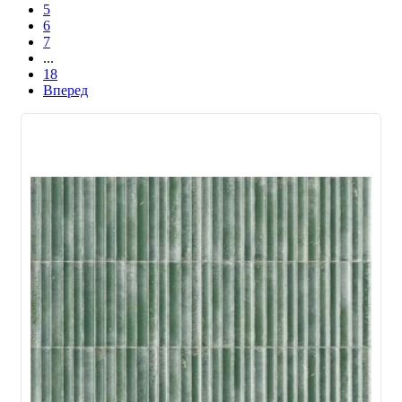
5
6
7
...
18
Вперед