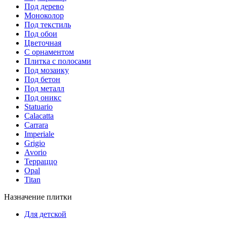
Под дерево
Моноколор
Под текстиль
Под обои
Цветочная
С орнаментом
Плитка с полосами
Под мозаику
Под бетон
Под металл
Под оникс
Statuario
Calacatta
Carrara
Imperiale
Grigio
Avorio
Терраццо
Opal
Titan
Назначение плитки
Для детской