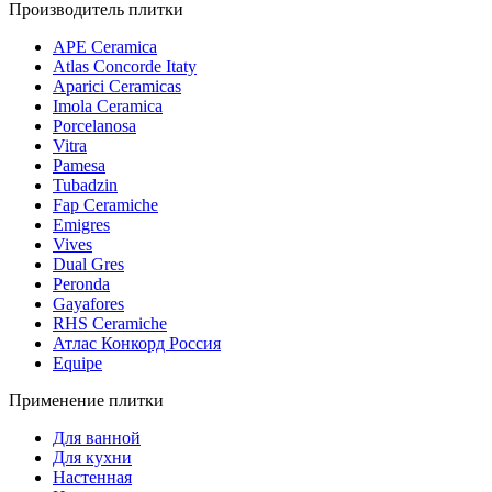
Производитель плитки
APE Ceramica
Atlas Concorde Itaty
Aparici Ceramicas
Imola Ceramica
Porcelanosa
Vitra
Pamesa
Tubadzin
Fap Ceramiche
Emigres
Vives
Dual Gres
Peronda
Gayafores
RHS Ceramiche
Атлас Конкорд Россия
Equipe
Применение плитки
Для ванной
Для кухни
Настенная