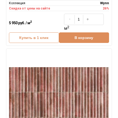
Wynn
Коллекция
26%
Скидка от цены на сайте
2
5 950 руб. / м
2
м
Купить в 1 клик
В корзину