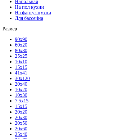
Напольная
На пол кухни
На фартук кухни
Для бассейна
Размер
90х90
60х20
80х80
25x25
10х10
15х15
41х41
30х120
20х40
10х20
10х30
7.5х15
15х15
20х20
20х30
20х50
20х60
25х40