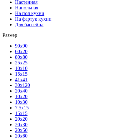
Настенная
Напольная
На пол кухни
На фартук кухни
Для бассейна
Размер
90х90
60х20
80х80
25x25
10х10
15х15
41х41
30х120
20х40
10х20
10х30
7.5х15
15х15
20х20
20х30
20х50
20х60