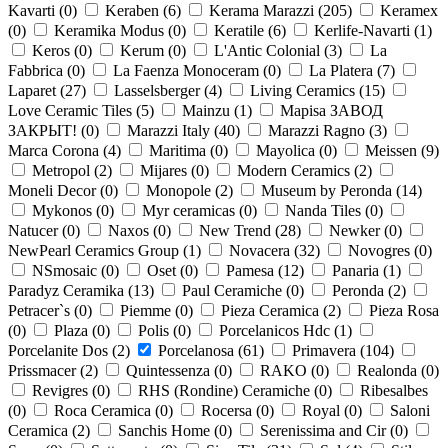
Kavarti (
0
)
Keraben (
6
)
Kerama Marazzi (
205
)
Keramex
(
0
)
Keramika Modus (
0
)
Keratile (
6
)
Kerlife-Navarti (
1
)
Keros (
0
)
Kerum (
0
)
L'Antic Colonial (
3
)
La
Fabbrica (
0
)
La Faenza Monoceram (
0
)
La Platera (
7
)
Laparet (
27
)
Lasselsberger (
4
)
Living Ceramics (
15
)
Love Ceramic Tiles (
5
)
Mainzu (
1
)
Mapisa ЗАВОД
ЗАКРЫТ! (
0
)
Marazzi Italy (
40
)
Marazzi Ragno (
3
)
Marca Corona (
4
)
Maritima (
0
)
Mayolica (
0
)
Meissen (
9
)
Metropol (
2
)
Mijares (
0
)
Modern Ceramics (
2
)
Moneli Decor (
0
)
Monopole (
2
)
Museum by Peronda (
14
)
Mykonos (
0
)
Myr ceramicas (
0
)
Nanda Tiles (
0
)
Natucer (
0
)
Naxos (
0
)
New Trend (
28
)
Newker (
0
)
NewPearl Ceramics Group (
1
)
Novacera (
32
)
Novogres (
0
)
NSmosaic (
0
)
Oset (
0
)
Pamesa (
12
)
Panaria (
1
)
Paradyz Ceramika (
13
)
Paul Ceramiche (
0
)
Peronda (
2
)
Petracer`s (
0
)
Piemme (
0
)
Pieza Ceramica (
2
)
Pieza Rosa
(
0
)
Plaza (
0
)
Polis (
0
)
Porcelanicos Hdc (
1
)
Porcelanite Dos (
2
)
Porcelanosa (
61
)
Primavera (
104
)
Prissmacer (
2
)
Quintessenza (
0
)
RAKO (
0
)
Realonda (
0
)
Revigres (
0
)
RHS (Rondine) Ceramiche (
0
)
Ribesalbes
(
0
)
Roca Ceramica (
0
)
Rocersa (
0
)
Royal (
0
)
Saloni
Ceramica (
2
)
Sanchis Home (
0
)
Serenissima and Cir (
0
)