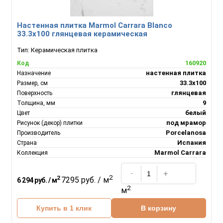
Настенная плитка Marmol Carrara Blanco
33.3x100 глянцевая керамическая
Тип:
Керамическая плитка
160920
Код
настенная плитка
Назначение
33.3x100
Размер, см
глянцевая
Поверхность
9
Толщина, мм
белый
Цвет
под мрамор
Рисунок (декор) плитки
Porcelanosa
Производитель
Испания
Страна
Marmol Carrara
Коллекция
2
2
7295 руб. / м
6 294 руб. / м
2
м
Купить в 1 клик
В корзину