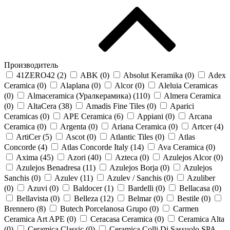
Производитель
41ZERO42 (
2
)
ABK (
0
)
Absolut Keramika (
0
)
Adex
Ceramica (
0
)
Alaplana (
0
)
Alcor (
0
)
Aleluia Ceramicas
(
0
)
Almaceramica (Уралкерамика) (
110
)
Almera Ceramica
(
0
)
AltaCera (
38
)
Amadis Fine Tiles (
0
)
Aparici
Ceramicas (
0
)
APE Ceramica (
6
)
Appiani (
0
)
Arcana
Ceramica (
0
)
Argenta (
0
)
Ariana Ceramica (
0
)
Artcer (
4
)
ArtiCer (
5
)
Ascot (
0
)
Atlantic Tiles (
0
)
Atlas
Concorde (
4
)
Atlas Concorde Italy (
14
)
Ava Ceramica (
0
)
Axima (
45
)
Azori (
40
)
Azteca (
0
)
Azulejos Alcor (
0
)
Azulejos Benadresa (
11
)
Azulejos Borja (
0
)
Azulejos
Sanchis (
0
)
Azulev (
11
)
Azulev / Sanchis (
0
)
Azuliber
(
0
)
Azuvi (
0
)
Baldocer (
1
)
Bardelli (
0
)
Bellacasa (
0
)
Bellavista (
0
)
Belleza (
12
)
Belmar (
0
)
Bestile (
0
)
Brennero (
8
)
Butech Porcelanosa Grupo (
0
)
Carmen
Ceramica Art APE (
0
)
Ceracasa Ceramica (
0
)
Ceramica Alta
(
0
)
Ceramica Classic (
0
)
Ceramica Colli Di Sassuolo SPA