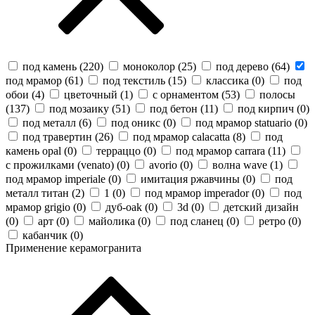
под камень (
220
)
моноколор (
25
)
под дерево (
64
)
под мрамор (
61
)
под текстиль (
15
)
классика (
0
)
под
обои (
4
)
цветочный (
1
)
с орнаментом (
53
)
полосы
(
137
)
под мозаику (
51
)
под бетон (
11
)
под кирпич (
0
)
под металл (
6
)
под оникс (
0
)
под мрамор statuario (
0
)
под травертин (
26
)
под мрамор calacatta (
8
)
под
камень opal (
0
)
терраццо (
0
)
под мрамор carrara (
11
)
с прожилками (venato) (
0
)
avorio (
0
)
волна wave (
1
)
под мрамор imperiale (
0
)
имитация ржавчины (
0
)
под
металл титан (
2
)
1 (
0
)
под мрамор imperador (
0
)
под
мрамор grigio (
0
)
дуб-oak (
0
)
3d (
0
)
детский дизайн
(
0
)
арт (
0
)
майолика (
0
)
под сланец (
0
)
ретро (
0
)
кабанчик (
0
)
Применение керамогранита