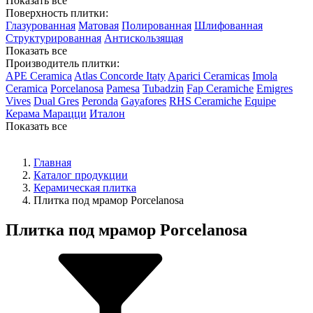
Показать все
Поверхность плитки:
Глазурованная
Матовая
Полированная
Шлифованная
Структурированная
Антискользящая
Показать все
Производитель плитки:
APE Ceramica
Atlas Concorde Itaty
Aparici Ceramicas
Imola
Ceramica
Porcelanosa
Pamesa
Tubadzin
Fap Ceramiche
Emigres
Vives
Dual Gres
Peronda
Gayafores
RHS Ceramiche
Equipe
Керама Марацци
Италон
Показать все
Главная
Каталог продукции
Керамическая плитка
Плитка под мрамор Porcelanosa
Плитка под мрамор Porcelanosa