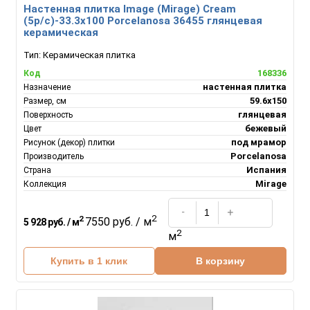
Настенная плитка Image (Mirage) Cream
(5p/c)-33.3x100 Porcelanosa 36455 глянцевая
керамическая
Тип:
Керамическая плитка
168336
Код
настенная плитка
Назначение
59.6x150
Размер, см
глянцевая
Поверхность
бежевый
Цвет
под мрамор
Рисунок (декор) плитки
Porcelanosa
Производитель
Испания
Страна
Mirage
Коллекция
2
2
7550 руб. / м
5 928 руб. / м
2
м
Купить в 1 клик
В корзину