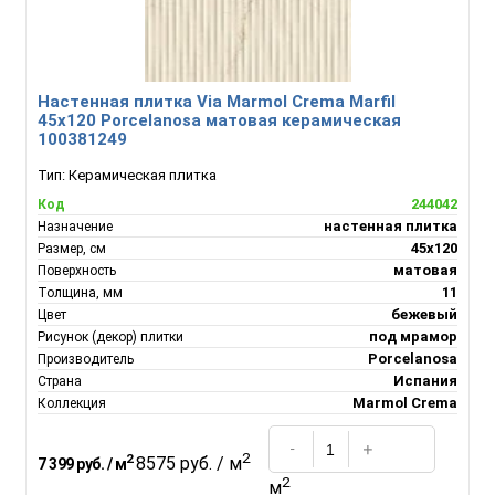
Настенная плитка Via Marmol Crema Marfil
45х120 Porcelanosa матовая керамическая
100381249
Тип:
Керамическая плитка
244042
Код
настенная плитка
Назначение
45х120
Размер, см
матовая
Поверхность
11
Толщина, мм
бежевый
Цвет
под мрамор
Рисунок (декор) плитки
Porcelanosa
Производитель
Испания
Страна
Marmol Crema
Коллекция
2
2
8575 руб. / м
7 399 руб. / м
2
м