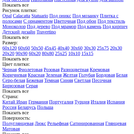
Показать все
Рисунок плитки:
Opal
Calacatta
Statuario
Под оникс
Под мозаику
Плитка с
полосами
С орнаментом
Цветочная
Под обои
Под текстиль
Моноколор
Под дерево
Под мрамор
Под камень
Под кирпич
Детский дизайн
Travertino
Показать все
Размер:
60х120
60х60
50х50
45х45
40х40
30х60
30х30
25х75
20х30
20х20
90х90
60х20
80х80
25x25
10х10
15х15
Показать все
Цвет плитки:
Черная
Фиолетовая
Розовая
Разноцветная
Кремовая
Коричневая
Красная
Зеленая
Желтая
Голубая
Бордовая
Белая
Cеро-белая
Бежевая
Темная
Синяя
Светлая
Песочная
Бирюзовая
Серая
Показать все
Страна:
Китай
Иран
Германия
Португалия
Турция
Италия
Испания
Россия
Беларусь
Польша
Показать все
Поверхность:
Полуглянцевая
Люкс
Рельефная
Сатинированная
Глянцевая
Матовая