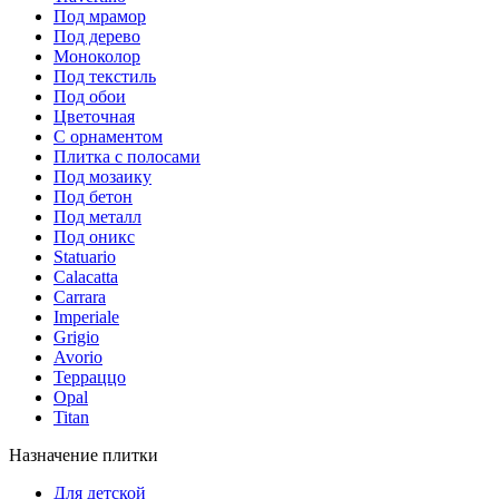
Под мрамор
Под дерево
Моноколор
Под текстиль
Под обои
Цветочная
С орнаментом
Плитка с полосами
Под мозаику
Под бетон
Под металл
Под оникс
Statuario
Calacatta
Carrara
Imperiale
Grigio
Avorio
Терраццо
Opal
Titan
Назначение плитки
Для детской