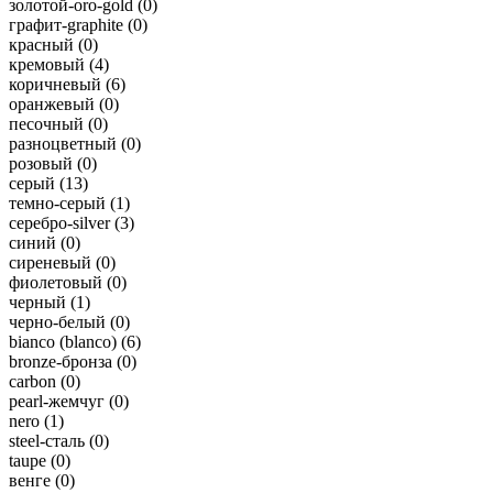
золотой-oro-gold (
0
)
графит-graphite (
0
)
красный (
0
)
кремовый (
4
)
коричневый (
6
)
оранжевый (
0
)
песочный (
0
)
разноцветный (
0
)
розовый (
0
)
серый (
13
)
темно-серый (
1
)
серебро-silver (
3
)
синий (
0
)
сиреневый (
0
)
фиолетовый (
0
)
черный (
1
)
черно-белый (
0
)
bianco (blanco) (
6
)
bronze-бронза (
0
)
carbon (
0
)
pearl-жемчуг (
0
)
nero (
1
)
steel-сталь (
0
)
taupe (
0
)
венге (
0
)