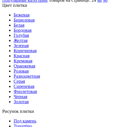
Популярные категории
Товаров на странице:
24
48
96
Цвет плитки
Бежевая
Бирюзовая
Белая
Бордовая
Голубая
Желтая
Зеленая
Коричневая
Красная
Кремовая
Оранжевая
Розовая
Разноцветная
Серая
Сиреневая
Фиолетовая
Черная
Золотая
Рисунок плитки
Под камень
Travertino