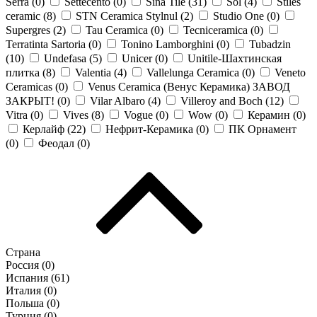
Serra (
0
)
Settecento (
0
)
Sina Tile (
31
)
Sol (
4
)
Stiles
ceramic (
8
)
STN Ceramica Stylnul (
2
)
Studio One (
0
)
Supergres (
2
)
Tau Ceramica (
0
)
Tecniceramica (
0
)
Terratinta Sartoria (
0
)
Tonino Lamborghini (
0
)
Tubadzin
(
10
)
Undefasa (
5
)
Unicer (
0
)
Unitile-Шахтинская
плитка (
8
)
Valentia (
4
)
Vallelunga Ceramica (
0
)
Veneto
Ceramicas (
0
)
Venus Ceramica (Венус Керамика) ЗАВОД
ЗАКРЫТ! (
0
)
Vilar Albaro (
4
)
Villeroy and Boch (
12
)
Vitra (
0
)
Vives (
8
)
Vogue (
0
)
Wow (
0
)
Керамин (
0
)
Керлайф (
22
)
Нефрит-Керамика (
0
)
ПК Орнамент
(
0
)
Феодал (
0
)
Страна
Россия (
0
)
Испания (
61
)
Италия (
0
)
Польша (
0
)
Турция (
0
)