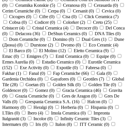
(
0
)
Ceramika Konskie (
5
)
Ceranosa (
0
)
Cerasarda (
0
)
Cerim Ceramiche (
0
)
Cerpa (
0
)
Cersanit (
0
)
Cevica (
0
)
Cicogres (
0
)
Cifre (
0
)
Cisa (
0
)
Click Ceramica (
7
)
Cobsa (
0
)
Codicer (
0
)
Colorker (
2
)
Creto (
25
)
Cristacer (
4
)
Cristal Ceramica (
4
)
Decocer (
0
)
Del Conca
(
0
)
Delacora (
36
)
DeShun Ceramics (
0
)
DNA Tiles (
0
)
Dom Ceramiche (
0
)
Domino (
0
)
Dual Gres (
1
)
Dune
(Дюна) (
0
)
Durstone (
2
)
Dvomo (
0
)
Eco Ceramic (
4
)
El Barco (
0
)
El Molino (
12
)
Eletto Ceramica (
9
)
Emac (
0
)
Emigres (
7
)
Emil Ceramica (
0
)
Equipe (
0
)
Ermes Aurelia (
0
)
Estudio Ceramico (
0
)
Eurotile Ceramica
(
152
)
Exe Activity (
0
)
Expotile (
0
)
Fabresa (
0
)
Fakhar (
1
)
Fanal (
0
)
Fap Ceramiche (
66
)
Gala (
0
)
Gardenia Orchidea (
0
)
Gayafores (
0
)
Geotiles (
7
)
Global
Tile (
28
)
Goetan (
0
)
Golden Silk (
0
)
Golden Tile (
0
)
Goldencer (
0
)
Gomez (
0
)
Gracia Ceramica (
46
)
Gravita
(
9
)
Grazia Ceramiche (
0
)
Gres de Aragon (
0
)
Gres De
Valls (
0
)
Grespania Ceramica S.A. (
16
)
Halcon (
0
)
Harmony (
0
)
Heralgi (
0
)
Herberia (
0
)
Hispania (
0
)
I.Tiles (
0
)
Ibero (
4
)
Imola Ceramica (
0
)
Impronta
Italgraniti (
3
)
Incolor (
0
)
Infinity Ceramic Tiles (
3
)
Intermatex (
0
)
Iris (
0
)
Italon (
8
)
ITT Ceramic (
0
)