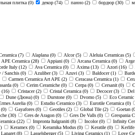
льная плитка (
0
)
декор (
74
)
панно (
2
)
бордюр (
30
)
м
Ceramica (
7
)
Alaplana (
0
)
Alcor (
5
)
Aleluia Ceramicas (
5
)
APE Ceramica (
28
)
Appiani (
0
)
Arcana Ceramica (
0
)
Arge
rde Italy (
12
)
Ava Ceramica (
0
)
Axima (
13
)
Azori (
16
)
 / Sanchis (
0
)
Azuliber (
3
)
Azuvi (
3
)
Baldocer (
1
)
Barde
Carmen Ceramica Art APE (
2
)
Ceracasa Ceramica (
1
)
Cera
asarda (
0
)
Cerim Ceramiche (
0
)
Cerpa (
0
)
Cersanit (
0
)
C
 (
16
)
Cristacer (
2
)
Cristal Ceramica (
0
)
Decocer (
3
)
Del
Dune (Дюна) (
0
)
Durstone (
0
)
Dvomo (
5
)
Eco Ceramic 
Ermes Aurelia (
0
)
Estudio Ceramico (
3
)
Eurotile Ceramica (
0
)
 (
0
)
Gayafores (
0
)
Geotiles (
2
)
Global Tile (
2
)
Goetan (
che (
30
)
Gres de Aragon (
0
)
Gres De Valls (
0
)
Grespania C
eramica (
22
)
Impronta Italgraniti (
8
)
Incolor (
0
)
Infinity Cer
7
)
Keramex (
0
)
Keramika Modus (
0
)
Keratile (
0
)
Kerlife
Laparet (
8
)
Lasselsberger (
5
)
Living Ceramics (
1
)
Love Cer