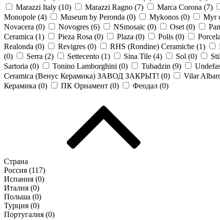
Marazzi Italy (
10
)
Marazzi Ragno (
7
)
Marca Corona (
7
)
Monopole (
4
)
Museum by Peronda (
0
)
Mykonos (
0
)
Myr c
Novacera (
0
)
Novogres (
6
)
NSmosaic (
0
)
Oset (
0
)
Pam
Ceramica (
1
)
Pieza Rosa (
0
)
Plaza (
0
)
Polis (
0
)
Porcel
Realonda (
0
)
Revigres (
0
)
RHS (Rondine) Ceramiche (
1
)
(
0
)
Serra (
2
)
Settecento (
1
)
Sina Tile (
4
)
Sol (
0
)
Sti
Sartoria (
0
)
Tonino Lamborghini (
0
)
Tubadzin (
9
)
Undefas
Ceramica (Венус Керамика) ЗАВОД ЗАКРЫТ! (
0
)
Vilar Albar
Керамика (
0
)
ПК Орнамент (
0
)
Феодал (
0
)
Страна
Россия (
117
)
Испания (
0
)
Италия (
0
)
Польша (
0
)
Турция (
0
)
Португалия (
0
)