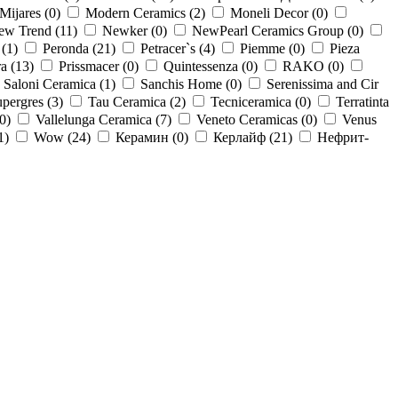
Mijares (
0
)
Modern Ceramics (
2
)
Moneli Decor (
0
)
ew Trend (
11
)
Newker (
0
)
NewPearl Ceramics Group (
0
)
 (
1
)
Peronda (
21
)
Petracer`s (
4
)
Piemme (
0
)
Pieza
a (
13
)
Prissmacer (
0
)
Quintessenza (
0
)
RAKO (
0
)
Saloni Ceramica (
1
)
Sanchis Home (
0
)
Serenissima and Cir
pergres (
3
)
Tau Ceramica (
2
)
Tecniceramica (
0
)
Terratinta
0
)
Vallelunga Ceramica (
7
)
Veneto Ceramicas (
0
)
Venus
1
)
Wow (
24
)
Керамин (
0
)
Керлайф (
21
)
Нефрит-