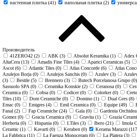
настенная плитка (
41
)
напольная плитка (
2
)
универса
Производитель
41ZERO42 (
2
)
ABK (
3
)
Absolut Keramika (
1
)
Adex 
AltaCera (
13
)
Amadis Fine Tiles (
4
)
Aparici Ceramicas (
5
)
Ascot (
6
)
Atlantic Tiles (
0
)
Atlas Concorde (
6
)
Atlas Conco
Azulejos Borja (
0
)
Azulejos Sanchis (
0
)
Azulev (
3
)
Azulev
(
3
)
Bestile (
5
)
Brennero (
3
)
Butech Porcelanosa Grupo (
0
)
Sassuolo SPA (
0
)
Ceramika Konskie (
2
)
Ceranosa (
0
)
Cer
Ceramica (
0
)
Cobsa (
0
)
Codicer (
0
)
Colorker (
0
)
Creto
Tiles (
10
)
Dom Ceramiche (
0
)
Domino (
1
)
Dual Gres (
8
)
Emac (
0
)
Emigres (
4
)
Emil Ceramica (
0
)
Equipe (
49
)
Fanal (
2
)
Fap Ceramiche (
24
)
Gala (
0
)
Gardenia Orchidea
Gomez (
0
)
Gracia Ceramica (
9
)
Gravita (
1
)
Grazia Cerami
Herberia (
0
)
Hispania (
0
)
I.Tiles (
3
)
Ibero (
21
)
Imola C
Ceramic (
1
)
Kavarti (
0
)
Keraben (
0
)
Kerama Marazzi (
11
La Fabbrica (
11
)
La Faenza Monoceram (
0
)
La Platera (
3
)