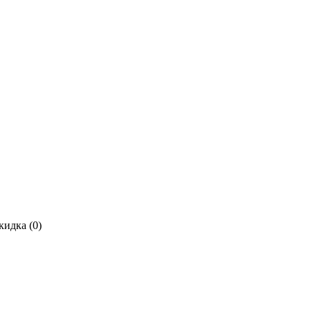
кидка (
0
)