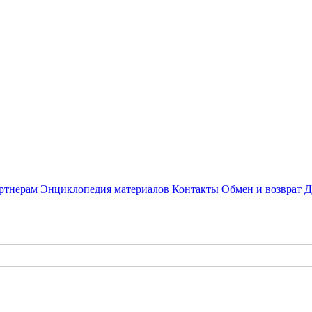
ртнерам
Энциклопедия материалов
Контакты
Обмен и возврат
Д