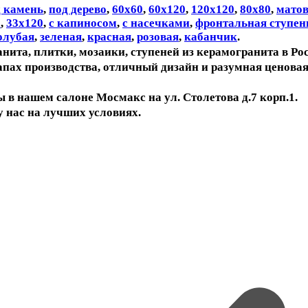
 камень
,
под дерево
,
60х60
,
60х120
,
120х120
,
80х80
,
мато
0
,
33х120
,
с капиносом
,
с насечками
,
фронтальная ступен
олубая
,
зеленая
,
красная
,
розовая
,
кабанчик
.
ита, плитки, мозаики, ступеней из керамогранита в Рос
тапах производства, отличный дизайн и разумная ценов
в нашем салоне Мосмакс на ул. Столетова д.7 корп.1.
 нас на лучших условиях.