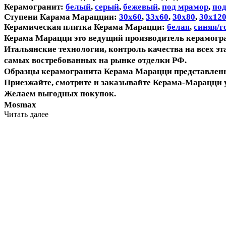
Керамогранит:
белый
,
серый
,
бежевый
,
под мрамор
,
под
Ступени Карама Марацции:
30х60
,
33х60
,
30х80
,
30х12
Керамическая плитка Керама Марацци:
белая
,
синяя/г
Керама Марацци это ведущий производитель керамогран
Итальянские технологии, контроль качества на всех э
самых востребованных на рынке отделки РФ.
Образцы керамогранита Керама Марацци представлены 
Приезжайте, смотрите и заказывайте Керама-Марацци у
Желаем выгодных покупок.
Mosmax
Читать далее