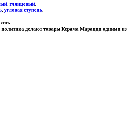
вый
,
глянцевый
.
ь
,
угловая ступень
.
сии.
ая политика делают товары Керама Марацци одними из