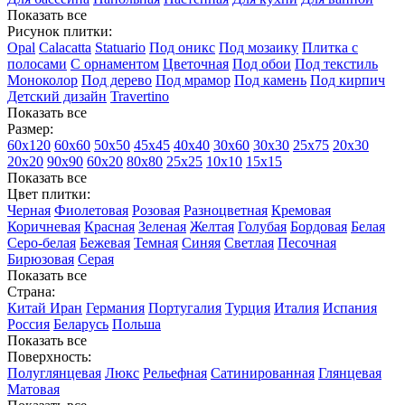
Показать все
Рисунок плитки:
Opal
Calacatta
Statuario
Под оникс
Под мозаику
Плитка с
полосами
С орнаментом
Цветочная
Под обои
Под текстиль
Моноколор
Под дерево
Под мрамор
Под камень
Под кирпич
Детский дизайн
Travertino
Показать все
Размер:
60х120
60х60
50х50
45х45
40х40
30х60
30х30
25х75
20х30
20х20
90х90
60х20
80х80
25x25
10х10
15х15
Показать все
Цвет плитки:
Черная
Фиолетовая
Розовая
Разноцветная
Кремовая
Коричневая
Красная
Зеленая
Желтая
Голубая
Бордовая
Белая
Cеро-белая
Бежевая
Темная
Синяя
Светлая
Песочная
Бирюзовая
Серая
Показать все
Страна:
Китай
Иран
Германия
Португалия
Турция
Италия
Испания
Россия
Беларусь
Польша
Показать все
Поверхность:
Полуглянцевая
Люкс
Рельефная
Сатинированная
Глянцевая
Матовая