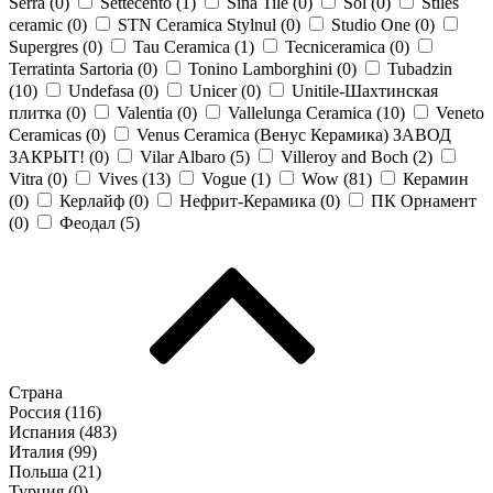
Serra (
0
)
Settecento (
1
)
Sina Tile (
0
)
Sol (
0
)
Stiles
ceramic (
0
)
STN Ceramica Stylnul (
0
)
Studio One (
0
)
Supergres (
0
)
Tau Ceramica (
1
)
Tecniceramica (
0
)
Terratinta Sartoria (
0
)
Tonino Lamborghini (
0
)
Tubadzin
(
10
)
Undefasa (
0
)
Unicer (
0
)
Unitile-Шахтинская
плитка (
0
)
Valentia (
0
)
Vallelunga Ceramica (
10
)
Veneto
Ceramicas (
0
)
Venus Ceramica (Венус Керамика) ЗАВОД
ЗАКРЫТ! (
0
)
Vilar Albaro (
5
)
Villeroy and Boch (
2
)
Vitra (
0
)
Vives (
13
)
Vogue (
1
)
Wow (
81
)
Керамин
(
0
)
Керлайф (
0
)
Нефрит-Керамика (
0
)
ПК Орнамент
(
0
)
Феодал (
5
)
Страна
Россия (
116
)
Испания (
483
)
Италия (
99
)
Польша (
21
)
Турция (
0
)