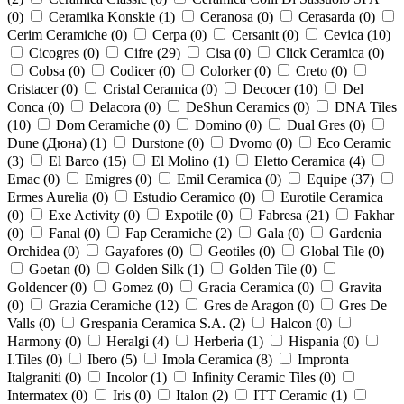
(
0
)
Ceramika Konskie (
1
)
Ceranosa (
0
)
Cerasarda (
0
)
Cerim Ceramiche (
0
)
Cerpa (
0
)
Cersanit (
0
)
Cevica (
10
)
Cicogres (
0
)
Cifre (
29
)
Cisa (
0
)
Click Ceramica (
0
)
Cobsa (
0
)
Codicer (
0
)
Colorker (
0
)
Creto (
0
)
Cristacer (
0
)
Cristal Ceramica (
0
)
Decocer (
10
)
Del
Conca (
0
)
Delacora (
0
)
DeShun Ceramics (
0
)
DNA Tiles
(
10
)
Dom Ceramiche (
0
)
Domino (
0
)
Dual Gres (
0
)
Dune (Дюна) (
1
)
Durstone (
0
)
Dvomo (
0
)
Eco Ceramic
(
3
)
El Barco (
15
)
El Molino (
1
)
Eletto Ceramica (
4
)
Emac (
0
)
Emigres (
0
)
Emil Ceramica (
0
)
Equipe (
37
)
Ermes Aurelia (
0
)
Estudio Ceramico (
0
)
Eurotile Ceramica
(
0
)
Exe Activity (
0
)
Expotile (
0
)
Fabresa (
21
)
Fakhar
(
0
)
Fanal (
0
)
Fap Ceramiche (
2
)
Gala (
0
)
Gardenia
Orchidea (
0
)
Gayafores (
0
)
Geotiles (
0
)
Global Tile (
0
)
Goetan (
0
)
Golden Silk (
1
)
Golden Tile (
0
)
Goldencer (
0
)
Gomez (
0
)
Gracia Ceramica (
0
)
Gravita
(
0
)
Grazia Ceramiche (
12
)
Gres de Aragon (
0
)
Gres De
Valls (
0
)
Grespania Ceramica S.A. (
2
)
Halcon (
0
)
Harmony (
0
)
Heralgi (
4
)
Herberia (
1
)
Hispania (
0
)
I.Tiles (
0
)
Ibero (
5
)
Imola Ceramica (
8
)
Impronta
Italgraniti (
0
)
Incolor (
1
)
Infinity Ceramic Tiles (
0
)
Intermatex (
0
)
Iris (
0
)
Italon (
2
)
ITT Ceramic (
1
)