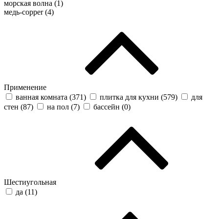
морская волна (
1
)
медь-copper (
4
)
Применение
ванная комната (
371
)
плитка для кухни (
579
)
для
стен (
87
)
на пол (
7
)
бассейн (
0
)
Шестиугольная
да (
11
)