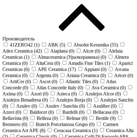
Производитель
41ZERO42 (
1
)
ABK (
5
)
Absolut Keramika (
55
)
Adex Ceramica (
42
)
Alaplana (
0
)
Alcor (
0
)
Aleluia
Ceramicas (
1
)
Almaceramica (Уралкерамика) (
0
)
Almera
Ceramica (
0
)
AltaCera (
0
)
Amadis Fine Tiles (
1
)
Aparici
Ceramicas (
6
)
APE Ceramica (
17
)
Appiani (
0
)
Arcana
Ceramica (
0
)
Argenta (
0
)
Ariana Ceramica (
0
)
Artcer (
0
)
ArtiCer (
0
)
Ascot (
0
)
Atlantic Tiles (
0
)
Atlas
Concorde (
0
)
Atlas Concorde Italy (
0
)
Ava Ceramica (
0
)
Axima (
0
)
Azori (
0
)
Azteca (
0
)
Azulejos Alcor (
0
)
Azulejos Benadresa (
0
)
Azulejos Borja (
0
)
Azulejos Sanchis
(
0
)
Azulev (
0
)
Azulev / Sanchis (
0
)
Azuliber (
0
)
Azuvi (
0
)
Baldocer (
0
)
Bardelli (
0
)
Bellacasa (
0
)
Bellavista (
0
)
Belleza (
0
)
Belmar (
0
)
Bestile (
9
)
Brennero (
0
)
Butech Porcelanosa Grupo (
0
)
Carmen
Ceramica Art APE (
8
)
Ceracasa Ceramica (
1
)
Ceramica Alta
(
2
)
Ceramica Classic (
0
)
Ceramica Colli Di Sassuolo SPA