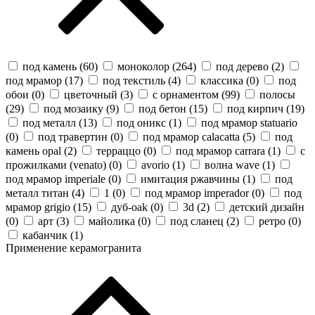
под камень (
60
)
моноколор (
264
)
под дерево (
2
)
под мрамор (
17
)
под текстиль (
4
)
классика (
0
)
под
обои (
0
)
цветочный (
3
)
с орнаментом (
99
)
полосы
(
29
)
под мозаику (
9
)
под бетон (
15
)
под кирпич (
19
)
под металл (
13
)
под оникс (
1
)
под мрамор statuario
(
0
)
под травертин (
0
)
под мрамор calacatta (
5
)
под
камень opal (
2
)
терраццо (
0
)
под мрамор carrara (
1
)
с
прожилками (venato) (
0
)
avorio (
1
)
волна wave (
1
)
под мрамор imperiale (
0
)
имитация ржавчины (
1
)
под
металл титан (
4
)
1 (
0
)
под мрамор imperador (
0
)
под
мрамор grigio (
15
)
дуб-oak (
0
)
3d (
2
)
детский дизайн
(
0
)
арт (
3
)
майолика (
0
)
под сланец (
2
)
ретро (
0
)
кабанчик (
1
)
Применение керамогранита