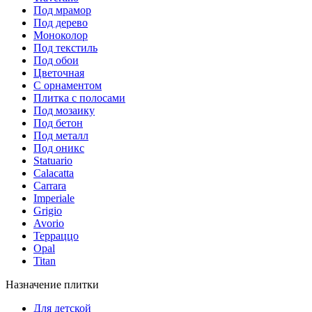
Под мрамор
Под дерево
Моноколор
Под текстиль
Под обои
Цветочная
С орнаментом
Плитка с полосами
Под мозаику
Под бетон
Под металл
Под оникс
Statuario
Calacatta
Carrara
Imperiale
Grigio
Avorio
Терраццо
Opal
Titan
Назначение плитки
Для детской