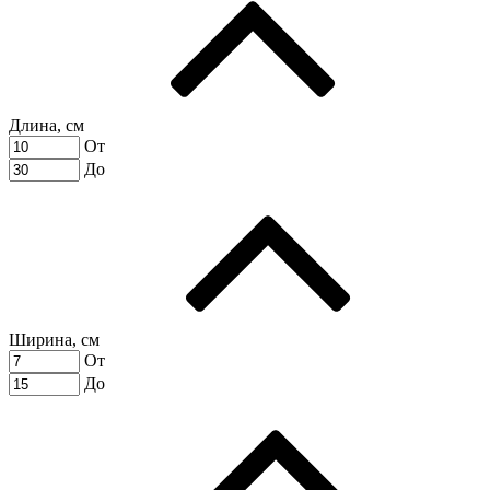
Длина, см
От
До
Ширина, см
От
До