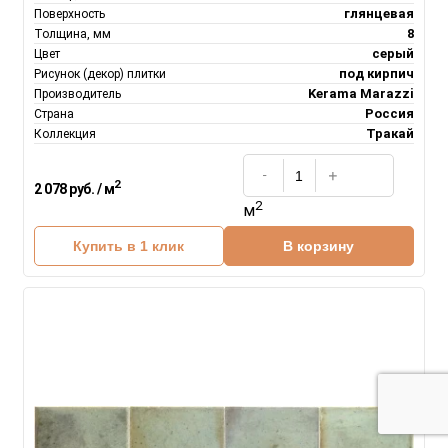
глянцевая
Поверхность
8
Толщина, мм
серый
Цвет
под кирпич
Рисунок (декор) плитки
Kerama Marazzi
Производитель
Россия
Страна
Тракай
Коллекция
2
2 078 руб. / м
2
м
Купить в 1 клик
В корзину