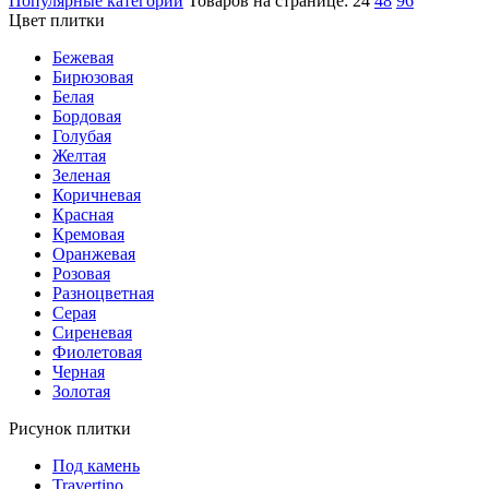
Популярные категории
Товаров на странице:
24
48
96
Цвет плитки
Бежевая
Бирюзовая
Белая
Бордовая
Голубая
Желтая
Зеленая
Коричневая
Красная
Кремовая
Оранжевая
Розовая
Разноцветная
Серая
Сиреневая
Фиолетовая
Черная
Золотая
Рисунок плитки
Под камень
Travertino