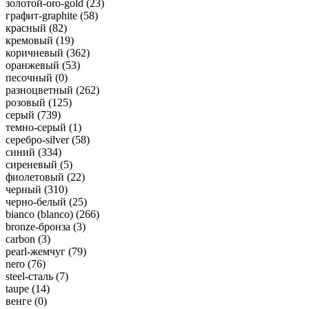
золотой-oro-gold (
23
)
графит-graphite (
58
)
красный (
82
)
кремовый (
19
)
коричневый (
362
)
оранжевый (
53
)
песочный (
0
)
разноцветный (
262
)
розовый (
125
)
серый (
739
)
темно-серый (
1
)
серебро-silver (
58
)
синий (
334
)
сиреневый (
5
)
фиолетовый (
22
)
черный (
310
)
черно-белый (
25
)
bianco (blanco) (
266
)
bronze-бронза (
3
)
carbon (
3
)
pearl-жемчуг (
79
)
nero (
76
)
steel-сталь (
7
)
taupe (
14
)
венге (
0
)