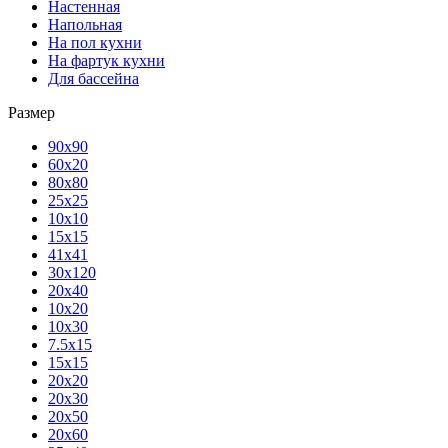
Настенная
Напольная
На пол кухни
На фартук кухни
Для бассейна
Размер
90х90
60х20
80х80
25x25
10х10
15х15
41х41
30х120
20х40
10х20
10х30
7.5х15
15х15
20х20
20х30
20х50
20х60