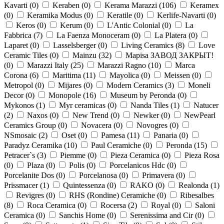
Kavarti (
0
)
Keraben (
0
)
Kerama Marazzi (
106
)
Keramex
(
0
)
Keramika Modus (
0
)
Keratile (
0
)
Kerlife-Navarti (
0
)
Keros (
0
)
Kerum (
0
)
L'Antic Colonial (
0
)
La
Fabbrica (
7
)
La Faenza Monoceram (
0
)
La Platera (
0
)
Laparet (
0
)
Lasselsberger (
0
)
Living Ceramics (
8
)
Love
Ceramic Tiles (
0
)
Mainzu (
32
)
Mapisa ЗАВОД ЗАКРЫТ!
(
0
)
Marazzi Italy (
25
)
Marazzi Ragno (
10
)
Marca
Corona (
6
)
Maritima (
11
)
Mayolica (
0
)
Meissen (
0
)
Metropol (
0
)
Mijares (
0
)
Modern Ceramics (
3
)
Moneli
Decor (
0
)
Monopole (
16
)
Museum by Peronda (
0
)
Mykonos (
1
)
Myr ceramicas (
0
)
Nanda Tiles (
1
)
Natucer
(
2
)
Naxos (
0
)
New Trend (
0
)
Newker (
0
)
NewPearl
Ceramics Group (
0
)
Novacera (
0
)
Novogres (
0
)
NSmosaic (
2
)
Oset (
0
)
Pamesa (
11
)
Panaria (
0
)
Paradyz Ceramika (
10
)
Paul Ceramiche (
0
)
Peronda (
15
)
Petracer`s (
3
)
Piemme (
0
)
Pieza Ceramica (
0
)
Pieza Rosa
(
0
)
Plaza (
0
)
Polis (
0
)
Porcelanicos Hdc (
0
)
Porcelanite Dos (
0
)
Porcelanosa (
0
)
Primavera (
0
)
Prissmacer (
1
)
Quintessenza (
0
)
RAKO (
0
)
Realonda (
1
)
Revigres (
0
)
RHS (Rondine) Ceramiche (
0
)
Ribesalbes
(
8
)
Roca Ceramica (
0
)
Rocersa (
2
)
Royal (
0
)
Saloni
Ceramica (
0
)
Sanchis Home (
0
)
Serenissima and Cir (
0
)