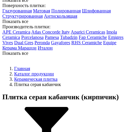
Показать все
Поверхность плитки:
Глазурованная
Матовая
Полированная
Шлифованная
Структурированная
Антискользящая
Показать все
Производитель плитки:
APE Ceramica
Atlas Concorde Itaty
Aparici Ceramicas
Imola
Ceramica
Porcelanosa
Pamesa
Tubadzin
Fap Ceramiche
Emigres
Vives
Dual Gres
Peronda
Gayafores
RHS Ceramiche
Equipe
Керама Марацци
Италон
Показать все
Главная
Каталог продукции
Керамическая плитка
Плитка серая кабанчик
Плитка серая кабанчик (кирпичик)