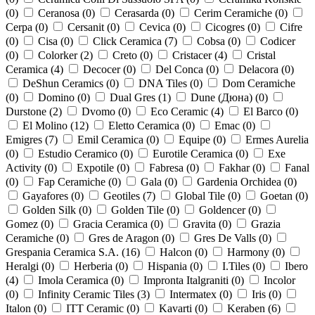
(
0
)
Ceranosa (
0
)
Cerasarda (
0
)
Cerim Ceramiche (
0
)
Cerpa (
0
)
Cersanit (
0
)
Cevica (
0
)
Cicogres (
0
)
Cifre
(
0
)
Cisa (
0
)
Click Ceramica (
7
)
Cobsa (
0
)
Codicer
(
0
)
Colorker (
2
)
Creto (
0
)
Cristacer (
4
)
Cristal
Ceramica (
4
)
Decocer (
0
)
Del Conca (
0
)
Delacora (
0
)
DeShun Ceramics (
0
)
DNA Tiles (
0
)
Dom Ceramiche
(
0
)
Domino (
0
)
Dual Gres (
1
)
Dune (Дюна) (
0
)
Durstone (
2
)
Dvomo (
0
)
Eco Ceramic (
4
)
El Barco (
0
)
El Molino (
12
)
Eletto Ceramica (
0
)
Emac (
0
)
Emigres (
7
)
Emil Ceramica (
0
)
Equipe (
0
)
Ermes Aurelia
(
0
)
Estudio Ceramico (
0
)
Eurotile Ceramica (
0
)
Exe
Activity (
0
)
Expotile (
0
)
Fabresa (
0
)
Fakhar (
0
)
Fanal
(
0
)
Fap Ceramiche (
0
)
Gala (
0
)
Gardenia Orchidea (
0
)
Gayafores (
0
)
Geotiles (
7
)
Global Tile (
0
)
Goetan (
0
)
Golden Silk (
0
)
Golden Tile (
0
)
Goldencer (
0
)
Gomez (
0
)
Gracia Ceramica (
0
)
Gravita (
0
)
Grazia
Ceramiche (
0
)
Gres de Aragon (
0
)
Gres De Valls (
0
)
Grespania Ceramica S.A. (
16
)
Halcon (
0
)
Harmony (
0
)
Heralgi (
0
)
Herberia (
0
)
Hispania (
0
)
I.Tiles (
0
)
Ibero
(
4
)
Imola Ceramica (
0
)
Impronta Italgraniti (
0
)
Incolor
(
0
)
Infinity Ceramic Tiles (
3
)
Intermatex (
0
)
Iris (
0
)
Italon (
0
)
ITT Ceramic (
0
)
Kavarti (
0
)
Keraben (
6
)