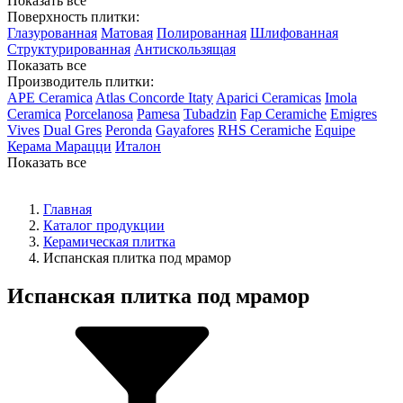
Показать все
Поверхность плитки:
Глазурованная
Матовая
Полированная
Шлифованная
Структурированная
Антискользящая
Показать все
Производитель плитки:
APE Ceramica
Atlas Concorde Itaty
Aparici Ceramicas
Imola
Ceramica
Porcelanosa
Pamesa
Tubadzin
Fap Ceramiche
Emigres
Vives
Dual Gres
Peronda
Gayafores
RHS Ceramiche
Equipe
Керама Марацци
Италон
Показать все
Главная
Каталог продукции
Керамическая плитка
Испанская плитка под мрамор
Испанская плитка под мрамор