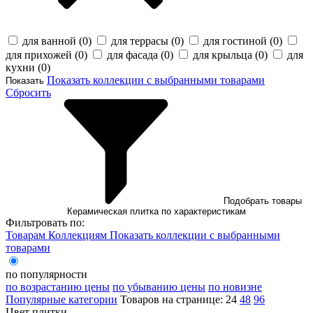
для ванной (
0
)
для террасы (
0
)
для гостиной (
0
)
для прихожей (
0
)
для фасада (
0
)
для крыльца (
0
)
для
кухни (
0
)
Показать коллекции с выбранными товарами
Показать
Сбросить
Подобрать товары
Керамическая плитка по характеристикам
Фильтровать по:
Товарам
Коллекциям
Показать коллекции с выбранными
товарами
по популярности
по возрастанию цены
по убыванию цены
по новизне
Популярные категории
Товаров на странице:
24
48
96
Цвет плитки