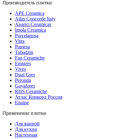
Производитель плитки
APE Ceramica
Atlas Concorde Itaty
Aparici Ceramicas
Imola Ceramica
Porcelanosa
Vitra
Pamesa
Tubadzin
Fap Ceramiche
Emigres
Vives
Dual Gres
Peronda
Gayafores
RHS Ceramiche
Атлас Конкорд Россия
Equipe
Применение плитки
Для ванной
Для кухни
Настенная