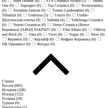
(
0
)
Stiles ceramic (
8
)
STN Ceramica Stylnul (
2
)
Studio
One (
0
)
Supergres (
0
)
Tau Ceramica (
0
)
Tecniceramica
(
0
)
Terratinta Sartoria (
0
)
Tonino Lamborghini (
0
)
Tubadzin (
0
)
Undefasa (
5
)
Unicer (
0
)
Unitile-
Шахтинская плитка (
0
)
Valentia (
4
)
Vallelunga Ceramica
(
0
)
Veneto Ceramicas (
0
)
Venus Ceramica (Венус
Керамика) ЗАВОД ЗАКРЫТ! (
0
)
Vilar Albaro (
0
)
Villeroy
and Boch (
0
)
Vitra (
0
)
Vives (
8
)
Vogue (
0
)
Wow (
0
)
Керамин (
0
)
Керлайф (
0
)
Нефрит-Керамика (
0
)
ПК Орнамент (
0
)
Феодал (
0
)
Страна
Россия (
693
)
Испания (
268
)
Италия (
152
)
Польша (
28
)
Турция (
0
)
Португалия (
5
)