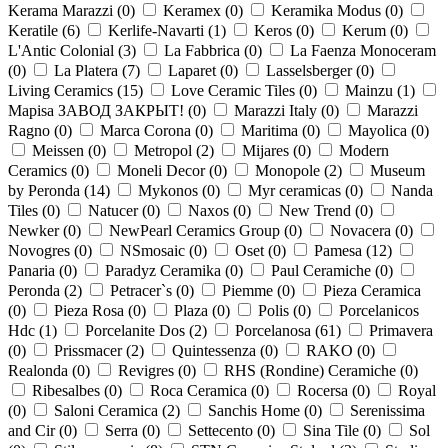
Kerama Marazzi (
0
)
Keramex (
0
)
Keramika Modus (
0
)
Keratile (
6
)
Kerlife-Navarti (
1
)
Keros (
0
)
Kerum (
0
)
L'Antic Colonial (
3
)
La Fabbrica (
0
)
La Faenza Monoceram
(
0
)
La Platera (
7
)
Laparet (
0
)
Lasselsberger (
0
)
Living Ceramics (
15
)
Love Ceramic Tiles (
0
)
Mainzu (
1
)
Mapisa ЗАВОД ЗАКРЫТ! (
0
)
Marazzi Italy (
0
)
Marazzi
Ragno (
0
)
Marca Corona (
0
)
Maritima (
0
)
Mayolica (
0
)
Meissen (
0
)
Metropol (
2
)
Mijares (
0
)
Modern
Ceramics (
0
)
Moneli Decor (
0
)
Monopole (
2
)
Museum
by Peronda (
14
)
Mykonos (
0
)
Myr ceramicas (
0
)
Nanda
Tiles (
0
)
Natucer (
0
)
Naxos (
0
)
New Trend (
0
)
Newker (
0
)
NewPearl Ceramics Group (
0
)
Novacera (
0
)
Novogres (
0
)
NSmosaic (
0
)
Oset (
0
)
Pamesa (
12
)
Panaria (
0
)
Paradyz Ceramika (
0
)
Paul Ceramiche (
0
)
Peronda (
2
)
Petracer`s (
0
)
Piemme (
0
)
Pieza Ceramica
(
0
)
Pieza Rosa (
0
)
Plaza (
0
)
Polis (
0
)
Porcelanicos
Hdc (
1
)
Porcelanite Dos (
2
)
Porcelanosa (
61
)
Primavera
(
0
)
Prissmacer (
2
)
Quintessenza (
0
)
RAKO (
0
)
Realonda (
0
)
Revigres (
0
)
RHS (Rondine) Ceramiche (
0
)
Ribesalbes (
0
)
Roca Ceramica (
0
)
Rocersa (
0
)
Royal
(
0
)
Saloni Ceramica (
2
)
Sanchis Home (
0
)
Serenissima
and Cir (
0
)
Serra (
0
)
Settecento (
0
)
Sina Tile (
0
)
Sol