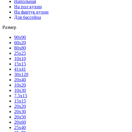
Напольная
На пол кухни
На фартук кухни
Для бассейна
Размер
90х90
60х20
80х80
25x25
10х10
15х15
41х41
30х120
20х40
10х20
10х30
7.5х15
15х15
20х20
20х30
20х50
20х60
25х40