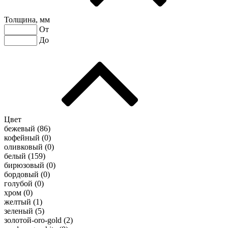
Толщина, мм
От
До
Цвет
бежевый (
86
)
кофейный (
0
)
оливковый (
0
)
белый (
159
)
бирюзовый (
0
)
бордовый (
0
)
голубой (
0
)
хром (
0
)
желтый (
1
)
зеленый (
5
)
золотой-oro-gold (
2
)