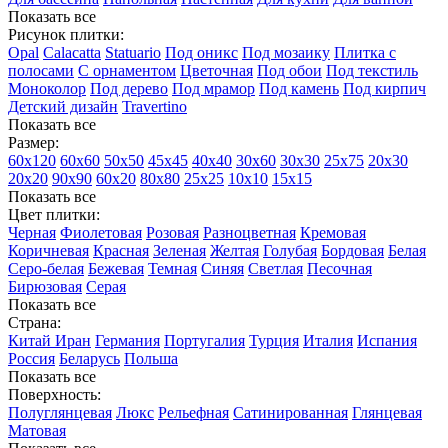
Показать все
Рисунок плитки:
Opal
Calacatta
Statuario
Под оникс
Под мозаику
Плитка с
полосами
С орнаментом
Цветочная
Под обои
Под текстиль
Моноколор
Под дерево
Под мрамор
Под камень
Под кирпич
Детский дизайн
Travertino
Показать все
Размер:
60х120
60х60
50х50
45х45
40х40
30х60
30х30
25х75
20х30
20х20
90х90
60х20
80х80
25x25
10х10
15х15
Показать все
Цвет плитки:
Черная
Фиолетовая
Розовая
Разноцветная
Кремовая
Коричневая
Красная
Зеленая
Желтая
Голубая
Бордовая
Белая
Cеро-белая
Бежевая
Темная
Синяя
Светлая
Песочная
Бирюзовая
Серая
Показать все
Страна:
Китай
Иран
Германия
Португалия
Турция
Италия
Испания
Россия
Беларусь
Польша
Показать все
Поверхность:
Полуглянцевая
Люкс
Рельефная
Сатинированная
Глянцевая
Матовая