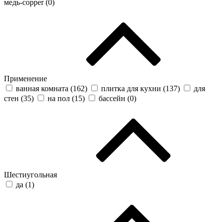
медь-copper (
0
)
Применение
ванная комната (
162
)
плитка для кухни (
137
)
для
стен (
35
)
на пол (
15
)
бассейн (
0
)
Шестиугольная
да (
1
)