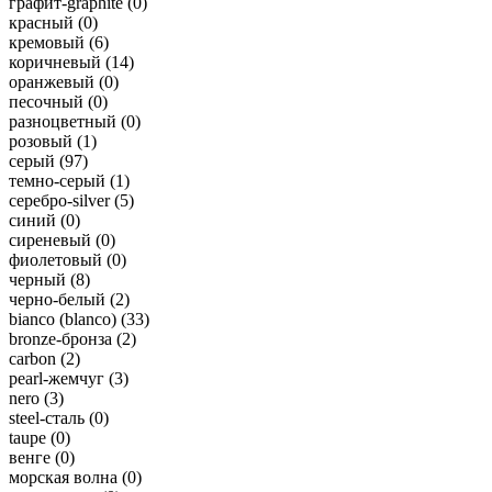
графит-graphite (
0
)
красный (
0
)
кремовый (
6
)
коричневый (
14
)
оранжевый (
0
)
песочный (
0
)
разноцветный (
0
)
розовый (
1
)
серый (
97
)
темно-серый (
1
)
серебро-silver (
5
)
синий (
0
)
сиреневый (
0
)
фиолетовый (
0
)
черный (
8
)
черно-белый (
2
)
bianco (blanco) (
33
)
bronze-бронза (
2
)
carbon (
2
)
pearl-жемчуг (
3
)
nero (
3
)
steel-сталь (
0
)
taupe (
0
)
венге (
0
)
морская волна (
0
)