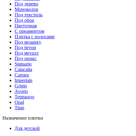
Под дерево
Моноколор
Под текстиль
Под обои
Цветочная
С орнаментом
Плитка с полосами
Под мозаику
Под бетон
Под металл
Под оникс
Statuario
Calacatta
Carrara
Imperiale
Grigio
Avorio
Терраццо
Opal
Titan
Назначение плитки
Для детской