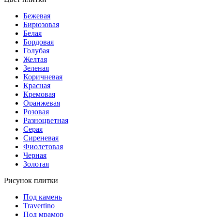
Бежевая
Бирюзовая
Белая
Бордовая
Голубая
Желтая
Зеленая
Коричневая
Красная
Кремовая
Оранжевая
Розовая
Разноцветная
Серая
Сиреневая
Фиолетовая
Черная
Золотая
Рисунок плитки
Под камень
Travertino
Под мрамор