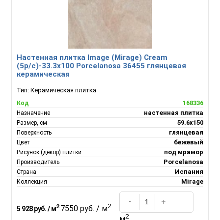
Настенная плитка Image (Mirage) Cream
(5p/c)-33.3x100 Porcelanosa 36455 глянцевая
керамическая
Тип:
Керамическая плитка
168336
Код
настенная плитка
Назначение
59.6x150
Размер, см
глянцевая
Поверхность
бежевый
Цвет
под мрамор
Рисунок (декор) плитки
Porcelanosa
Производитель
Испания
Страна
Mirage
Коллекция
2
2
7550 руб. / м
5 928 руб. / м
2
м