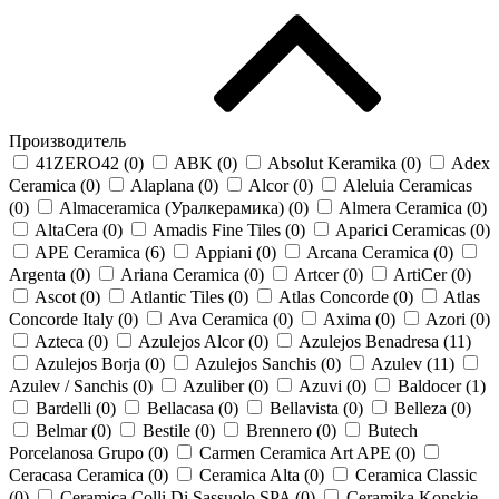
Производитель
41ZERO42 (
0
)
ABK (
0
)
Absolut Keramika (
0
)
Adex
Ceramica (
0
)
Alaplana (
0
)
Alcor (
0
)
Aleluia Ceramicas
(
0
)
Almaceramica (Уралкерамика) (
0
)
Almera Ceramica (
0
)
AltaCera (
0
)
Amadis Fine Tiles (
0
)
Aparici Ceramicas (
0
)
APE Ceramica (
6
)
Appiani (
0
)
Arcana Ceramica (
0
)
Argenta (
0
)
Ariana Ceramica (
0
)
Artcer (
0
)
ArtiCer (
0
)
Ascot (
0
)
Atlantic Tiles (
0
)
Atlas Concorde (
0
)
Atlas
Concorde Italy (
0
)
Ava Ceramica (
0
)
Axima (
0
)
Azori (
0
)
Azteca (
0
)
Azulejos Alcor (
0
)
Azulejos Benadresa (
11
)
Azulejos Borja (
0
)
Azulejos Sanchis (
0
)
Azulev (
11
)
Azulev / Sanchis (
0
)
Azuliber (
0
)
Azuvi (
0
)
Baldocer (
1
)
Bardelli (
0
)
Bellacasa (
0
)
Bellavista (
0
)
Belleza (
0
)
Belmar (
0
)
Bestile (
0
)
Brennero (
0
)
Butech
Porcelanosa Grupo (
0
)
Carmen Ceramica Art APE (
0
)
Ceracasa Ceramica (
0
)
Ceramica Alta (
0
)
Ceramica Classic
(
0
)
Ceramica Colli Di Sassuolo SPA (
0
)
Ceramika Konskie