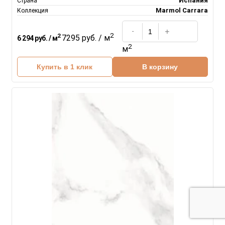
Испания
Страна
Marmol Carrara
Коллекция
2
2
7295 руб. / м
6 294 руб. / м
2
м
Купить в 1 клик
В корзину