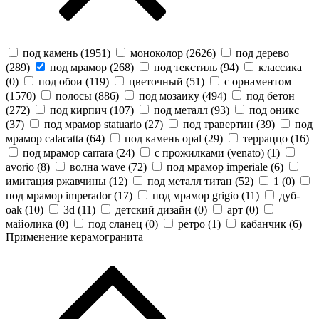
под камень (
1951
)
моноколор (
2626
)
под дерево
(
289
)
под мрамор (
268
)
под текстиль (
94
)
классика
(
0
)
под обои (
119
)
цветочный (
51
)
с орнаментом
(
1570
)
полосы (
886
)
под мозаику (
494
)
под бетон
(
272
)
под кирпич (
107
)
под металл (
93
)
под оникс
(
37
)
под мрамор statuario (
27
)
под травертин (
39
)
под
мрамор calacatta (
64
)
под камень opal (
29
)
терраццо (
16
)
под мрамор carrara (
24
)
с прожилками (venato) (
1
)
avorio (
8
)
волна wave (
72
)
под мрамор imperiale (
6
)
имитация ржавчины (
12
)
под металл титан (
52
)
1 (
0
)
под мрамор imperador (
17
)
под мрамор grigio (
11
)
дуб-
oak (
10
)
3d (
11
)
детский дизайн (
0
)
арт (
0
)
майолика (
0
)
под сланец (
0
)
ретро (
1
)
кабанчик (
6
)
Применение керамогранита