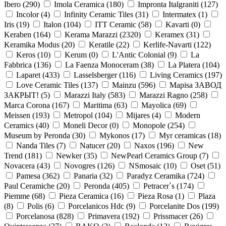
Ibero (
290
)
Imola Ceramica (
180
)
Impronta Italgraniti (
127
)
Incolor (
4
)
Infinity Ceramic Tiles (
31
)
Intermatex (
1
)
Iris (
19
)
Italon (
104
)
ITT Ceramic (
58
)
Kavarti (
0
)
Keraben (
164
)
Kerama Marazzi (
2320
)
Keramex (
31
)
Keramika Modus (
20
)
Keratile (
22
)
Kerlife-Navarti (
122
)
Keros (
10
)
Kerum (
0
)
L'Antic Colonial (
9
)
La
Fabbrica (
136
)
La Faenza Monoceram (
38
)
La Platera (
104
)
Laparet (
433
)
Lasselsberger (
116
)
Living Ceramics (
197
)
Love Ceramic Tiles (
137
)
Mainzu (
596
)
Mapisa ЗАВОД
ЗАКРЫТ! (
5
)
Marazzi Italy (
583
)
Marazzi Ragno (
258
)
Marca Corona (
167
)
Maritima (
63
)
Mayolica (
69
)
Meissen (
193
)
Metropol (
104
)
Mijares (
4
)
Modern
Ceramics (
40
)
Moneli Decor (
0
)
Monopole (
254
)
Museum by Peronda (
30
)
Mykonos (
17
)
Myr ceramicas (
18
)
Nanda Tiles (
7
)
Natucer (
20
)
Naxos (
196
)
New
Trend (
181
)
Newker (
35
)
NewPearl Ceramics Group (
7
)
Novacera (
43
)
Novogres (
126
)
NSmosaic (
10
)
Oset (
51
)
Pamesa (
362
)
Panaria (
32
)
Paradyz Ceramika (
724
)
Paul Ceramiche (
20
)
Peronda (
405
)
Petracer`s (
174
)
Piemme (
68
)
Pieza Ceramica (
16
)
Pieza Rosa (
1
)
Plaza
(
8
)
Polis (
6
)
Porcelanicos Hdc (
9
)
Porcelanite Dos (
199
)
Porcelanosa (
828
)
Primavera (
192
)
Prissmacer (
26
)