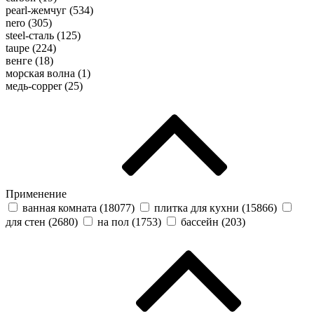
pearl-жемчуг (
534
)
nero (
305
)
steel-сталь (
125
)
taupe (
224
)
венге (
18
)
морская волна (
1
)
медь-copper (
25
)
Применение
ванная комната (
18077
)
плитка для кухни (
15866
)
для стен (
2680
)
на пол (
1753
)
бассейн (
203
)