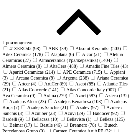
Производитель
41ZERO42 (
98
)
ABK (
39
)
Absolut Keramika (
503
)
Adex Ceramica (
178
)
Alaplana (
6
)
Alcor (
21
)
Aleluia
Ceramicas (
27
)
Almaceramica (Уралкерамика) (
1404
)
Almera Ceramica (
8
)
AltaCera (
488
)
Amadis Fine Tiles (
43
)
Aparici Ceramicas (
214
)
APE Ceramica (
715
)
Appiani
(
3
)
Arcana Ceramica (
8
)
Argenta (
238
)
Ariana Ceramica
(
29
)
Artcer (
4
)
ArtiCer (
89
)
Ascot (
85
)
Atlantic Tiles
(
21
)
Atlas Concorde (
141
)
Atlas Concorde Italy (
907
)
Ava Ceramica (
9
)
Axima (
279
)
Azori (
583
)
Azteca (
132
)
Azulejos Alcor (
23
)
Azulejos Benadresa (
103
)
Azulejos
Borja (
7
)
Azulejos Sanchis (
21
)
Azulev (
97
)
Azulev /
Sanchis (
3
)
Azuliber (
23
)
Azuvi (
29
)
Baldocer (
92
)
Bardelli (
9
)
Bellacasa (
10
)
Bellavista (
1
)
Belleza (
125
)
Belmar (
17
)
Bestile (
46
)
Brennero (
78
)
Butech
Porcelanosa Grupo (
0
)
Carmen Ceramica Art APE (
32
)