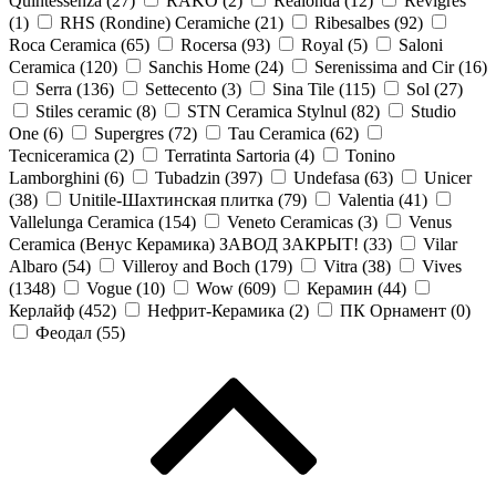
Quintessenza (
27
)
RAKO (
2
)
Realonda (
12
)
Revigres
(
1
)
RHS (Rondine) Ceramiche (
21
)
Ribesalbes (
92
)
Roca Ceramica (
65
)
Rocersa (
93
)
Royal (
5
)
Saloni
Ceramica (
120
)
Sanchis Home (
24
)
Serenissima and Cir (
16
)
Serra (
136
)
Settecento (
3
)
Sina Tile (
115
)
Sol (
27
)
Stiles ceramic (
8
)
STN Ceramica Stylnul (
82
)
Studio
One (
6
)
Supergres (
72
)
Tau Ceramica (
62
)
Tecniceramica (
2
)
Terratinta Sartoria (
4
)
Tonino
Lamborghini (
6
)
Tubadzin (
397
)
Undefasa (
63
)
Unicer
(
38
)
Unitile-Шахтинская плитка (
79
)
Valentia (
41
)
Vallelunga Ceramica (
154
)
Veneto Ceramicas (
3
)
Venus
Ceramica (Венус Керамика) ЗАВОД ЗАКРЫТ! (
33
)
Vilar
Albaro (
54
)
Villeroy and Boch (
179
)
Vitra (
38
)
Vives
(
1348
)
Vogue (
10
)
Wow (
609
)
Керамин (
44
)
Керлайф (
452
)
Нефрит-Керамика (
2
)
ПК Орнамент (
0
)
Феодал (
55
)