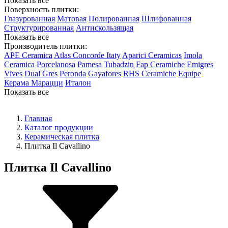
Показать все
Поверхность плитки:
Глазурованная
Матовая
Полированная
Шлифованная
Структурированная
Антискользящая
Показать все
Производитель плитки:
APE Ceramica
Atlas Concorde Itaty
Aparici Ceramicas
Imola
Ceramica
Porcelanosa
Pamesa
Tubadzin
Fap Ceramiche
Emigres
Vives
Dual Gres
Peronda
Gayafores
RHS Ceramiche
Equipe
Керама Марацци
Италон
Показать все
Главная
Каталог продукции
Керамическая плитка
Плитка Il Cavallino
Плитка Il Cavallino