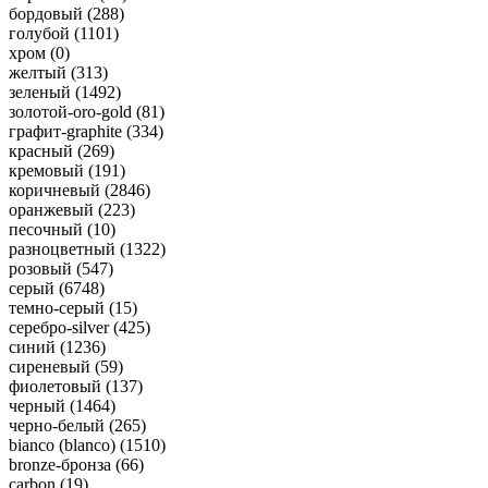
бордовый (
288
)
голубой (
1101
)
хром (
0
)
желтый (
313
)
зеленый (
1492
)
золотой-oro-gold (
81
)
графит-graphite (
334
)
красный (
269
)
кремовый (
191
)
коричневый (
2846
)
оранжевый (
223
)
песочный (
10
)
разноцветный (
1322
)
розовый (
547
)
серый (
6748
)
темно-серый (
15
)
серебро-silver (
425
)
синий (
1236
)
сиреневый (
59
)
фиолетовый (
137
)
черный (
1464
)
черно-белый (
265
)
bianco (blanco) (
1510
)
bronze-бронза (
66
)
carbon (
19
)