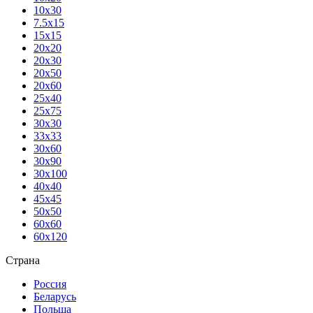
10х30
7.5х15
15х15
20х20
20х30
20х50
20х60
25х40
25х75
30х30
33х33
30х60
30х90
30х100
40х40
45х45
50х50
60х60
60х120
Страна
Россия
Беларусь
Польша