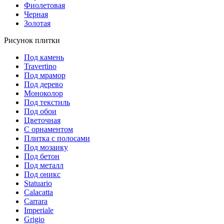
Фиолетовая
Черная
Золотая
Рисунок плитки
Под камень
Travertino
Под мрамор
Под дерево
Моноколор
Под текстиль
Под обои
Цветочная
С орнаментом
Плитка с полосами
Под мозаику
Под бетон
Под металл
Под оникс
Statuario
Calacatta
Carrara
Imperiale
Grigio