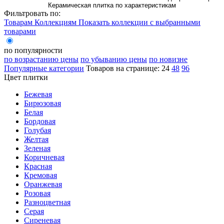
Керамическая плитка по характеристикам
Фильтровать по:
Товарам
Коллекциям
Показать коллекции с выбранными
товарами
по популярности
по возрастанию цены
по убыванию цены
по новизне
Популярные категории
Товаров на странице:
24
48
96
Цвет плитки
Бежевая
Бирюзовая
Белая
Бордовая
Голубая
Желтая
Зеленая
Коричневая
Красная
Кремовая
Оранжевая
Розовая
Разноцветная
Серая
Сиреневая