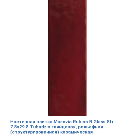
Настенная плитка Masovia Rubino B Gloss Str
7.8х29.8 Tubadzin глянцевая, рельефная
(структурированная) керамическая