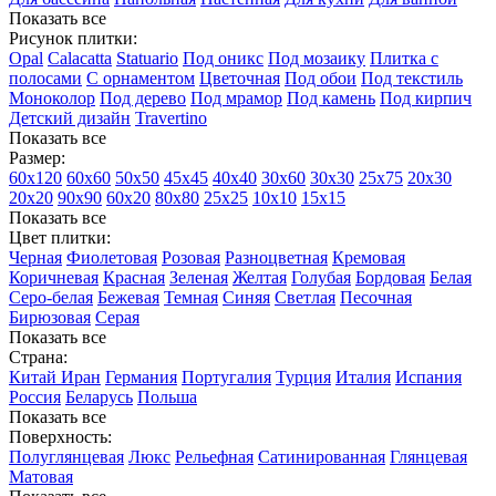
Показать все
Рисунок плитки:
Opal
Calacatta
Statuario
Под оникс
Под мозаику
Плитка с
полосами
С орнаментом
Цветочная
Под обои
Под текстиль
Моноколор
Под дерево
Под мрамор
Под камень
Под кирпич
Детский дизайн
Travertino
Показать все
Размер:
60х120
60х60
50х50
45х45
40х40
30х60
30х30
25х75
20х30
20х20
90х90
60х20
80х80
25x25
10х10
15х15
Показать все
Цвет плитки:
Черная
Фиолетовая
Розовая
Разноцветная
Кремовая
Коричневая
Красная
Зеленая
Желтая
Голубая
Бордовая
Белая
Cеро-белая
Бежевая
Темная
Синяя
Светлая
Песочная
Бирюзовая
Серая
Показать все
Страна:
Китай
Иран
Германия
Португалия
Турция
Италия
Испания
Россия
Беларусь
Польша
Показать все
Поверхность:
Полуглянцевая
Люкс
Рельефная
Сатинированная
Глянцевая
Матовая