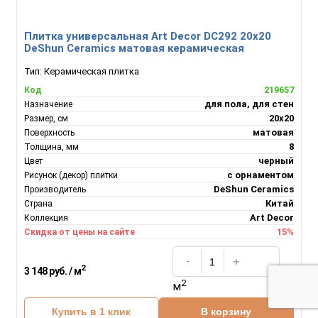
Плитка универсальная Art Decor DC292 20x20
DeShun Ceramics матовая керамическая
Тип:
Керамическая плитка
219657
Код
для пола, для стен
Назначение
20х20
Размер, см
матовая
Поверхность
8
Толщина, мм
черный
Цвет
с орнаментом
Рисунок (декор) плитки
DeShun Ceramics
Производитель
Китай
Страна
Art Decor
Коллекция
15%
Скидка от цены на сайте
2
3 148 руб. / м
2
м
Купить в 1 клик
В корзину