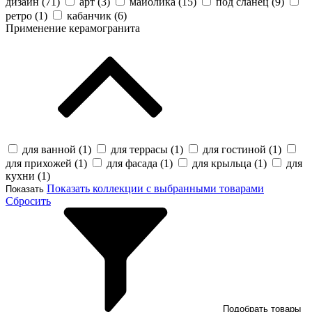
дизайн (
71
)
арт (
3
)
майолика (
15
)
под сланец (
9
)
ретро (
1
)
кабанчик (
6
)
Применение керамогранита
для ванной (
1
)
для террасы (
1
)
для гостиной (
1
)
для прихожей (
1
)
для фасада (
1
)
для крыльца (
1
)
для
кухни (
1
)
Показать коллекции с выбранными товарами
Показать
Сбросить
Подобрать товары