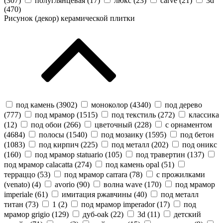
(
307
)
полуглянцевая (
17
)
люкс (
23
)
carve (
21
)
3d
(
470
)
Рисунок (декор) керамической плитки
под камень (
3902
)
моноколор (
4340
)
под дерево
(
777
)
под мрамор (
1515
)
под текстиль (
272
)
классика
(
12
)
под обои (
266
)
цветочный (
228
)
с орнаментом
(
4684
)
полосы (
1540
)
под мозаику (
1595
)
под бетон
(
1083
)
под кирпич (
225
)
под металл (
202
)
под оникс
(
160
)
под мрамор statuario (
105
)
под травертин (
137
)
под мрамор calacatta (
274
)
под камень opal (
51
)
терраццо (
53
)
под мрамор carrara (
78
)
с прожилками
(venato) (
4
)
avorio (
90
)
волна wave (
170
)
под мрамор
imperiale (
61
)
имитация ржавчины (
40
)
под металл
титан (
73
)
1 (
2
)
под мрамор imperador (
17
)
под
мрамор grigio (
129
)
дуб-oak (
22
)
3d (
11
)
детский