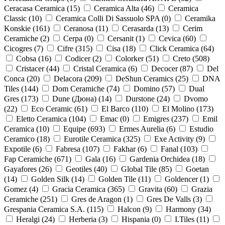
Ceracasa Ceramica (
15
)
Ceramica Alta (
46
)
Ceramica
Classic (
10
)
Ceramica Colli Di Sassuolo SPA (
0
)
Ceramika
Konskie (
161
)
Ceranosa (
11
)
Cerasarda (
13
)
Cerim
Ceramiche (
2
)
Cerpa (
0
)
Cersanit (
1
)
Cevica (
60
)
Cicogres (
7
)
Cifre (
315
)
Cisa (
18
)
Click Ceramica (
64
)
Cobsa (
16
)
Codicer (
2
)
Colorker (
51
)
Creto (
508
)
Cristacer (
44
)
Cristal Ceramica (
6
)
Decocer (
87
)
Del
Conca (
20
)
Delacora (
209
)
DeShun Ceramics (
25
)
DNA
Tiles (
144
)
Dom Ceramiche (
74
)
Domino (
57
)
Dual
Gres (
173
)
Dune (Дюна) (
14
)
Durstone (
24
)
Dvomo
(
22
)
Eco Ceramic (
61
)
El Barco (
110
)
El Molino (
173
)
Eletto Ceramica (
104
)
Emac (
0
)
Emigres (
237
)
Emil
Ceramica (
10
)
Equipe (
693
)
Ermes Aurelia (
6
)
Estudio
Ceramico (
18
)
Eurotile Ceramica (
325
)
Exe Activity (
9
)
Expotile (
6
)
Fabresa (
107
)
Fakhar (
6
)
Fanal (
103
)
Fap Ceramiche (
671
)
Gala (
16
)
Gardenia Orchidea (
18
)
Gayafores (
26
)
Geotiles (
40
)
Global Tile (
85
)
Goetan
(
14
)
Golden Silk (
14
)
Golden Tile (
11
)
Goldencer (
1
)
Gomez (
4
)
Gracia Ceramica (
365
)
Gravita (
60
)
Grazia
Ceramiche (
251
)
Gres de Aragon (
1
)
Gres De Valls (
3
)
Grespania Ceramica S.A. (
115
)
Halcon (
9
)
Harmony (
34
)
Heralgi (
24
)
Herberia (
3
)
Hispania (
0
)
I.Tiles (
11
)