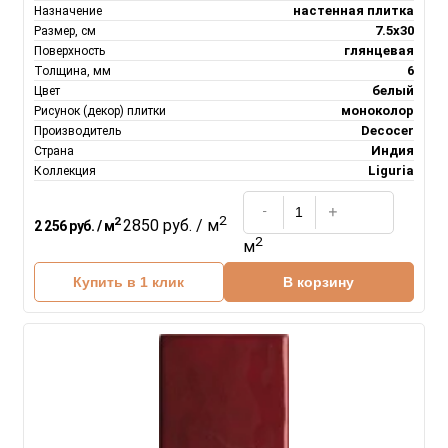
настенная плитка
Назначение
7.5х30
Размер, см
глянцевая
Поверхность
6
Толщина, мм
белый
Цвет
моноколор
Рисунок (декор) плитки
Decocer
Производитель
Индия
Страна
Liguria
Коллекция
2
2
2850 руб. / м
2 256 руб. / м
2
м
Купить в 1 клик
В корзину