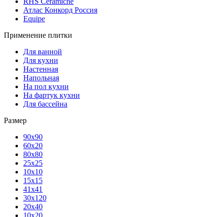
RHS Ceramiche
Атлас Конкорд Россия
Equipe
Применение плитки
Для ванной
Для кухни
Настенная
Напольная
На пол кухни
На фартук кухни
Для бассейна
Размер
90х90
60х20
80х80
25x25
10х10
15х15
41х41
30х120
20х40
10х20