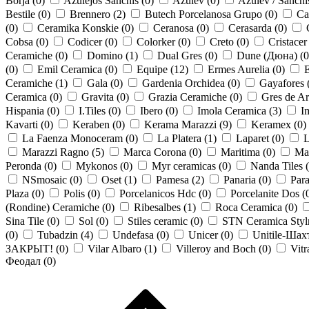
Borja (
0
)
Azulejos Sanchis (
0
)
Azulev (
0
)
Azulev / Sanchi
Bestile (
0
)
Brennero (
2
)
Butech Porcelanosa Grupo (
0
)
Ca
(
0
)
Ceramika Konskie (
0
)
Ceranosa (
0
)
Cerasarda (
0
)
Cobsa (
0
)
Codicer (
0
)
Colorker (
0
)
Creto (
0
)
Cristacer
Ceramiche (
0
)
Domino (
1
)
Dual Gres (
0
)
Dune (Дюна) (
0
(
0
)
Emil Ceramica (
0
)
Equipe (
12
)
Ermes Aurelia (
0
)
E
Ceramiche (
1
)
Gala (
0
)
Gardenia Orchidea (
0
)
Gayafores 
Ceramica (
0
)
Gravita (
0
)
Grazia Ceramiche (
0
)
Gres de Ar
Hispania (
0
)
I.Tiles (
0
)
Ibero (
0
)
Imola Ceramica (
3
)
Im
Kavarti (
0
)
Keraben (
0
)
Kerama Marazzi (
9
)
Keramex (
0
)
La Faenza Monoceram (
0
)
La Platera (
1
)
Laparet (
0
)
L
Marazzi Ragno (
5
)
Marca Corona (
0
)
Maritima (
0
)
May
Peronda (
0
)
Mykonos (
0
)
Myr ceramicas (
0
)
Nanda Tiles (
NSmosaic (
0
)
Oset (
1
)
Pamesa (
2
)
Panaria (
0
)
Par
Plaza (
0
)
Polis (
0
)
Porcelanicos Hdc (
0
)
Porcelanite Dos (
(Rondine) Ceramiche (
0
)
Ribesalbes (
1
)
Roca Ceramica (
0
)
Sina Tile (
0
)
Sol (
0
)
Stiles ceramic (
0
)
STN Ceramica Styln
(
0
)
Tubadzin (
4
)
Undefasa (
0
)
Unicer (
0
)
Unitile-Шах
ЗАКРЫТ! (
0
)
Vilar Albaro (
1
)
Villeroy and Boch (
0
)
Vitr
Феодал (
0
)