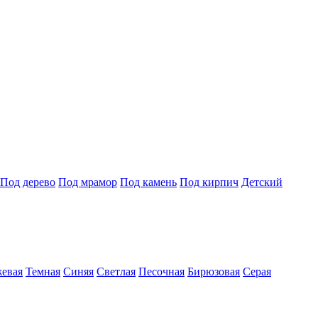
Под дерево
Под мрамор
Под камень
Под кирпич
Детский
евая
Темная
Синяя
Светлая
Песочная
Бирюзовая
Серая