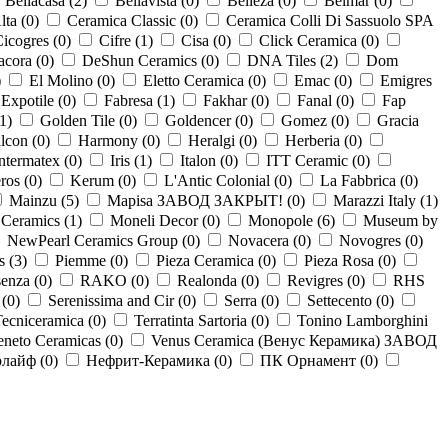
Bellacasa (
2
)
Bellavista (
0
)
Belleza (
0
)
Belmar (
0
)
ta (
0
)
Ceramica Classic (
0
)
Ceramica Colli Di Sassuolo SPA
icogres (
0
)
Cifre (
1
)
Cisa (
0
)
Click Ceramica (
0
)
acora (
0
)
DeShun Ceramics (
0
)
DNA Tiles (
2
)
Dom
)
El Molino (
0
)
Eletto Ceramica (
0
)
Emac (
0
)
Emigres
Expotile (
0
)
Fabresa (
1
)
Fakhar (
0
)
Fanal (
0
)
Fap
1
)
Golden Tile (
0
)
Goldencer (
0
)
Gomez (
0
)
Gracia
lcon (
0
)
Harmony (
0
)
Heralgi (
0
)
Herberia (
0
)
ntermatex (
0
)
Iris (
1
)
Italon (
0
)
ITT Ceramic (
0
)
ros (
0
)
Kerum (
0
)
L'Antic Colonial (
0
)
La Fabbrica (
0
)
Mainzu (
5
)
Mapisa ЗАВОД ЗАКРЫТ! (
0
)
Marazzi Italy (
1
)
Ceramics (
1
)
Moneli Decor (
0
)
Monopole (
6
)
Museum by
NewPearl Ceramics Group (
0
)
Novacera (
0
)
Novogres (
0
)
s (
3
)
Piemme (
0
)
Pieza Ceramica (
0
)
Pieza Rosa (
0
)
enza (
0
)
RAKO (
0
)
Realonda (
0
)
Revigres (
0
)
RHS
(
0
)
Serenissima and Cir (
0
)
Serra (
0
)
Settecento (
0
)
ecniceramica (
0
)
Terratinta Sartoria (
0
)
Tonino Lamborghini
eneto Ceramicas (
0
)
Venus Ceramica (Венус Керамика) ЗАВОД
лайф (
0
)
Нефрит-Керамика (
0
)
ПК Орнамент (
0
)