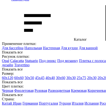
Каталог
Применение плитки:
Для бассейна
Напольная
Настенная
Для кухни
Для ванной
Показать все
Рисунок плитки:
Opal
Calacatta
Statuario
Под оникс
Под мозаику
Плитка с полос
дизайн
Travertino
Показать все
Размер:
60х120
60х60
50х50
45х45
40х40
30х60
30х30
25х75
20х30
20х2
Показать все
Цвет плитки:
Черная
Фиолетовая
Розовая
Разноцветная
Кремовая
Коричнева
Показать все
Страна:
Китай
Иран
Германия
Португалия
Турция
Италия
Испания
Рос