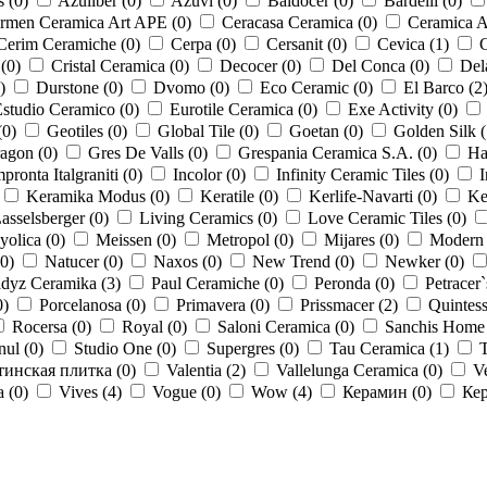
s (
0
)
Azuliber (
0
)
Azuvi (
0
)
Baldocer (
0
)
Bardelli (
0
)
rmen Ceramica Art APE (
0
)
Ceracasa Ceramica (
0
)
Ceramica Al
Cerim Ceramiche (
0
)
Cerpa (
0
)
Cersanit (
0
)
Cevica (
1
)
C
 (
0
)
Cristal Ceramica (
0
)
Decocer (
0
)
Del Conca (
0
)
Del
)
Durstone (
0
)
Dvomo (
0
)
Eco Ceramic (
0
)
El Barco (
2
studio Ceramico (
0
)
Eurotile Ceramica (
0
)
Exe Activity (
0
)
(
0
)
Geotiles (
0
)
Global Tile (
0
)
Goetan (
0
)
Golden Silk (
agon (
0
)
Gres De Valls (
0
)
Grespania Ceramica S.A. (
0
)
Ha
pronta Italgraniti (
0
)
Incolor (
0
)
Infinity Ceramic Tiles (
0
)
I
Keramika Modus (
0
)
Keratile (
0
)
Kerlife-Navarti (
0
)
Ke
asselsberger (
0
)
Living Ceramics (
0
)
Love Ceramic Tiles (
0
)
olica (
0
)
Meissen (
0
)
Metropol (
0
)
Mijares (
0
)
Modern 
0
)
Natucer (
0
)
Naxos (
0
)
New Trend (
0
)
Newker (
0
)
adyz Ceramika (
3
)
Paul Ceramiche (
0
)
Peronda (
0
)
Petracer`
0
)
Porcelanosa (
0
)
Primavera (
0
)
Prissmacer (
2
)
Quintess
Rocersa (
0
)
Royal (
0
)
Saloni Ceramica (
0
)
Sanchis Home 
ul (
0
)
Studio One (
0
)
Supergres (
0
)
Tau Ceramica (
1
)
T
тинская плитка (
0
)
Valentia (
2
)
Vallelunga Ceramica (
0
)
V
a (
0
)
Vives (
4
)
Vogue (
0
)
Wow (
4
)
Керамин (
0
)
Кер