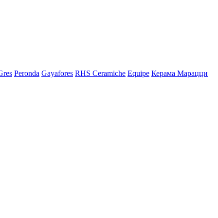
Gres
Peronda
Gayafores
RHS Ceramiche
Equipe
Керама Марацци