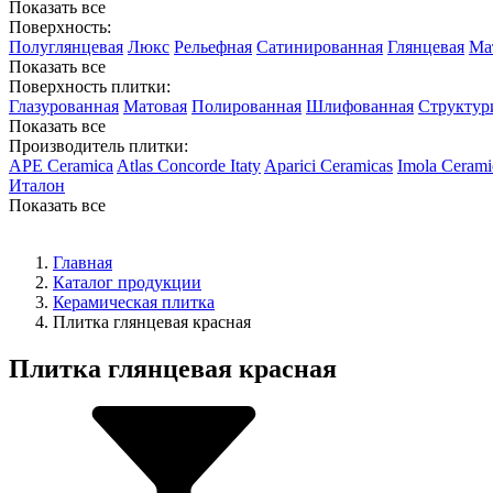
Показать все
Поверхность:
Полуглянцевая
Люкс
Рельефная
Сатинированная
Глянцевая
Ма
Показать все
Поверхность плитки:
Глазурованная
Матовая
Полированная
Шлифованная
Структур
Показать все
Производитель плитки:
APE Ceramica
Atlas Concorde Itaty
Aparici Ceramicas
Imola Cerami
Италон
Показать все
Главная
Каталог продукции
Керамическая плитка
Плитка глянцевая красная
Плитка глянцевая красная