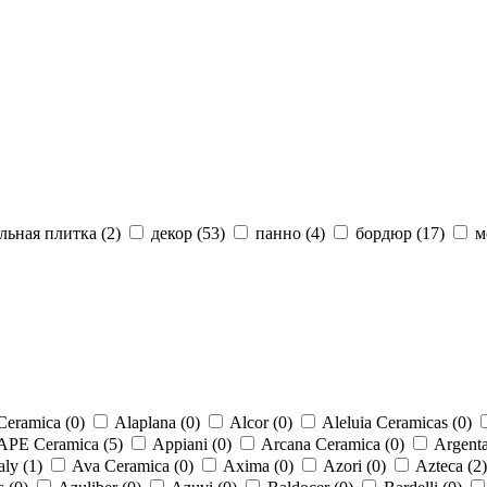
льная плитка (
2
)
декор (
53
)
панно (
4
)
бордюр (
17
)
м
Ceramica (
0
)
Alaplana (
0
)
Alcor (
0
)
Aleluia Ceramicas (
0
)
APE Ceramica (
5
)
Appiani (
0
)
Arcana Ceramica (
0
)
Argenta
aly (
1
)
Ava Ceramica (
0
)
Axima (
0
)
Azori (
0
)
Azteca (
2
)