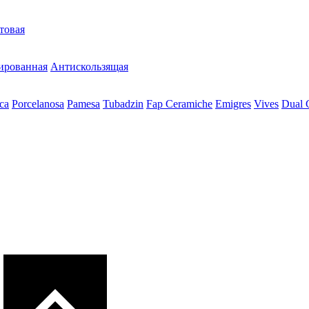
товая
ированная
Антискользящая
ca
Porcelanosa
Pamesa
Tubadzin
Fap Ceramiche
Emigres
Vives
Dual 