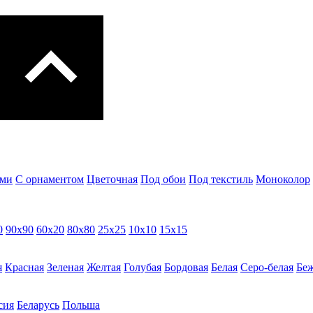
ами
С орнаментом
Цветочная
Под обои
Под текстиль
Моноколор
0
90х90
60х20
80х80
25x25
10х10
15х15
я
Красная
Зеленая
Желтая
Голубая
Бордовая
Белая
Cеро-белая
Беж
сия
Беларусь
Польша