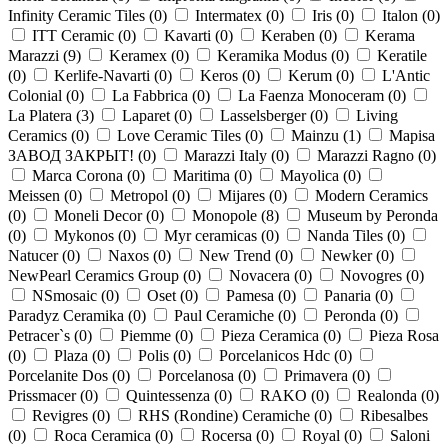
Infinity Ceramic Tiles (
0
)
Intermatex (
0
)
Iris (
0
)
Italon (
0
)
ITT Ceramic (
0
)
Kavarti (
0
)
Keraben (
0
)
Kerama
Marazzi (
9
)
Keramex (
0
)
Keramika Modus (
0
)
Keratile
(
0
)
Kerlife-Navarti (
0
)
Keros (
0
)
Kerum (
0
)
L'Antic
Colonial (
0
)
La Fabbrica (
0
)
La Faenza Monoceram (
0
)
La Platera (
3
)
Laparet (
0
)
Lasselsberger (
0
)
Living
Ceramics (
0
)
Love Ceramic Tiles (
0
)
Mainzu (
1
)
Mapisa
ЗАВОД ЗАКРЫТ! (
0
)
Marazzi Italy (
0
)
Marazzi Ragno (
0
)
Marca Corona (
0
)
Maritima (
0
)
Mayolica (
0
)
Meissen (
0
)
Metropol (
0
)
Mijares (
0
)
Modern Ceramics
(
0
)
Moneli Decor (
0
)
Monopole (
8
)
Museum by Peronda
(
0
)
Mykonos (
0
)
Myr ceramicas (
0
)
Nanda Tiles (
0
)
Natucer (
0
)
Naxos (
0
)
New Trend (
0
)
Newker (
0
)
NewPearl Ceramics Group (
0
)
Novacera (
0
)
Novogres (
0
)
NSmosaic (
0
)
Oset (
0
)
Pamesa (
0
)
Panaria (
0
)
Paradyz Ceramika (
0
)
Paul Ceramiche (
0
)
Peronda (
0
)
Petracer`s (
0
)
Piemme (
0
)
Pieza Ceramica (
0
)
Pieza Rosa
(
0
)
Plaza (
0
)
Polis (
0
)
Porcelanicos Hdc (
0
)
Porcelanite Dos (
0
)
Porcelanosa (
0
)
Primavera (
0
)
Prissmacer (
0
)
Quintessenza (
0
)
RAKO (
0
)
Realonda (
0
)
Revigres (
0
)
RHS (Rondine) Ceramiche (
0
)
Ribesalbes
(
0
)
Roca Ceramica (
0
)
Rocersa (
0
)
Royal (
0
)
Saloni