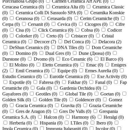
Porcelanosa Grupo (
0
)
Carmen Ceramica Art APE (
0
)
Ceracasa Ceramica (
0
)
Ceramica Alta (
0
)
Ceramica Classic
(
0
)
Ceramica Colli Di Sassuolo SPA (
0
)
Ceramika Konskie
(
0
)
Ceranosa (
0
)
Cerasarda (
0
)
Cerim Ceramiche (
0
)
Cerpa (
0
)
Cersanit (
0
)
Cevica (
0
)
Cicogres (
0
)
Cifre
(
0
)
Cisa (
0
)
Click Ceramica (
0
)
Cobsa (
0
)
Codicer
(
0
)
Colorker (
0
)
Creto (
0
)
Cristacer (
0
)
Cristal
Ceramica (
0
)
Decocer (
7
)
Del Conca (
0
)
Delacora (
2
)
DeShun Ceramics (
0
)
DNA Tiles (
0
)
Dom Ceramiche
(
0
)
Domino (
0
)
Dual Gres (
0
)
Dune (Дюна) (
0
)
Durstone (
0
)
Dvomo (
0
)
Eco Ceramic (
6
)
El Barco (
0
)
El Molino (
0
)
Eletto Ceramica (
0
)
Emac (
0
)
Emigres
(
2
)
Emil Ceramica (
0
)
Equipe (
0
)
Ermes Aurelia (
0
)
Estudio Ceramico (
0
)
Eurotile Ceramica (
0
)
Exe Activity (
0
)
Expotile (
0
)
Fabresa (
9
)
Fakhar (
0
)
Fanal (
0
)
Fap
Ceramiche (
0
)
Gala (
0
)
Gardenia Orchidea (
0
)
Gayafores (
0
)
Geotiles (
0
)
Global Tile (
0
)
Goetan (
0
)
Golden Silk (
0
)
Golden Tile (
0
)
Goldencer (
0
)
Gomez
(
0
)
Gracia Ceramica (
0
)
Gravita (
0
)
Grazia Ceramiche
(
0
)
Gres de Aragon (
0
)
Gres De Valls (
0
)
Grespania
Ceramica S.A. (
0
)
Halcon (
0
)
Harmony (
6
)
Heralgi (
0
)
Herberia (
0
)
Hispania (
0
)
I.Tiles (
0
)
Ibero (
0
)
Imola Ceramica (
0
)
Impronta Italgraniti (
0
)
Incolor (
0
)