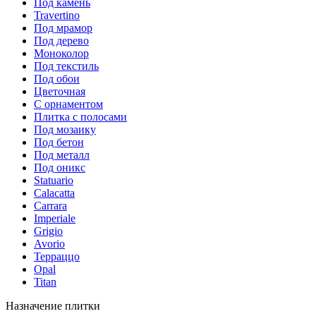
Под камень
Travertino
Под мрамор
Под дерево
Моноколор
Под текстиль
Под обои
Цветочная
С орнаментом
Плитка с полосами
Под мозаику
Под бетон
Под металл
Под оникс
Statuario
Calacatta
Carrara
Imperiale
Grigio
Avorio
Терраццо
Opal
Titan
Назначение плитки