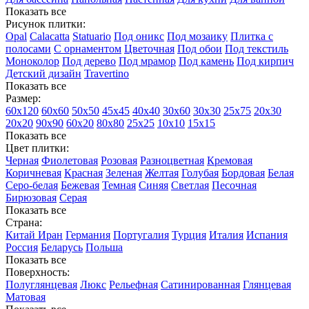
Показать все
Рисунок плитки:
Opal
Calacatta
Statuario
Под оникс
Под мозаику
Плитка с
полосами
С орнаментом
Цветочная
Под обои
Под текстиль
Моноколор
Под дерево
Под мрамор
Под камень
Под кирпич
Детский дизайн
Travertino
Показать все
Размер:
60х120
60х60
50х50
45х45
40х40
30х60
30х30
25х75
20х30
20х20
90х90
60х20
80х80
25x25
10х10
15х15
Показать все
Цвет плитки:
Черная
Фиолетовая
Розовая
Разноцветная
Кремовая
Коричневая
Красная
Зеленая
Желтая
Голубая
Бордовая
Белая
Cеро-белая
Бежевая
Темная
Синяя
Светлая
Песочная
Бирюзовая
Серая
Показать все
Страна:
Китай
Иран
Германия
Португалия
Турция
Италия
Испания
Россия
Беларусь
Польша
Показать все
Поверхность:
Полуглянцевая
Люкс
Рельефная
Сатинированная
Глянцевая
Матовая