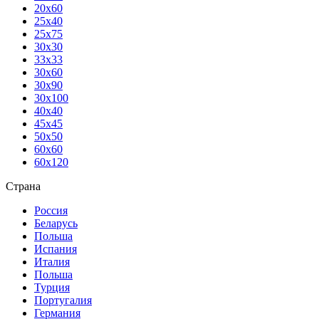
20х60
25х40
25х75
30х30
33х33
30х60
30х90
30х100
40х40
45х45
50х50
60х60
60х120
Страна
Россия
Беларусь
Польша
Испания
Италия
Польша
Турция
Португалия
Германия