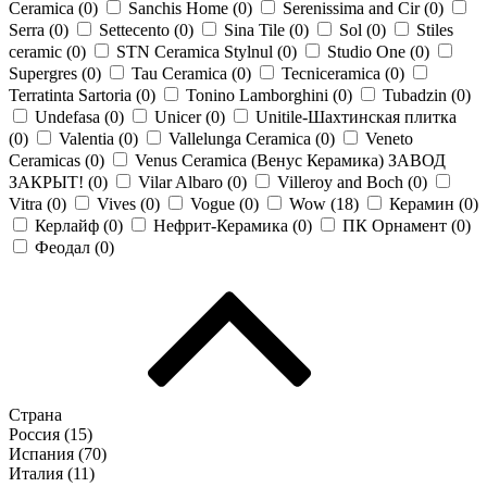
Ceramica (
0
)
Sanchis Home (
0
)
Serenissima and Cir (
0
)
Serra (
0
)
Settecento (
0
)
Sina Tile (
0
)
Sol (
0
)
Stiles
ceramic (
0
)
STN Ceramica Stylnul (
0
)
Studio One (
0
)
Supergres (
0
)
Tau Ceramica (
0
)
Tecniceramica (
0
)
Terratinta Sartoria (
0
)
Tonino Lamborghini (
0
)
Tubadzin (
0
)
Undefasa (
0
)
Unicer (
0
)
Unitile-Шахтинская плитка
(
0
)
Valentia (
0
)
Vallelunga Ceramica (
0
)
Veneto
Ceramicas (
0
)
Venus Ceramica (Венус Керамика) ЗАВОД
ЗАКРЫТ! (
0
)
Vilar Albaro (
0
)
Villeroy and Boch (
0
)
Vitra (
0
)
Vives (
0
)
Vogue (
0
)
Wow (
18
)
Керамин (
0
)
Керлайф (
0
)
Нефрит-Керамика (
0
)
ПК Орнамент (
0
)
Феодал (
0
)
Страна
Россия (
15
)
Испания (
70
)
Италия (
11
)