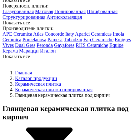
Показать все
Поверхность плитки:
Глазурованная
Матовая
Полированная
Шлифованная
Структурированная
Антискользящая
Показать все
Производитель плитки:
APE Ceramica
Atlas Concorde Itaty
Aparici Ceramicas
Imola
Ceramica
Porcelanosa
Pamesa
Tubadzin
Fap Ceramiche
Emigres
Vives
Dual Gres
Peronda
Gayafores
RHS Ceramiche
Equipe
Керама Марацци
Италон
Показать все
Главная
Каталог продукции
Керамическая плитка
Керамическая плитка полированная
Глянцевая керамическая плитка под кирпич
Глянцевая керамическая плитка под
кирпич