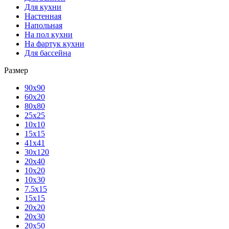
Для кухни
Настенная
Напольная
На пол кухни
На фартук кухни
Для бассейна
Размер
90х90
60х20
80х80
25x25
10х10
15х15
41х41
30х120
20х40
10х20
10х30
7.5х15
15х15
20х20
20х30
20х50