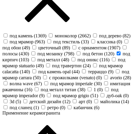
под камень (
1369
)
моноколор (
2662
)
под дерево (
82
)
под мрамор (
963
)
под текстиль (
33
)
классика (
0
)
под обои (
49
)
цветочный (
89
)
с орнаментом (
1907
)
полосы (
430
)
под мозаику (
798
)
под бетон (
120
)
под
кирпич (
103
)
под металл (
48
)
под оникс (
116
)
под
мрамор statuario (
49
)
под травертин (
24
)
под мрамор
calacatta (
140
)
под камень opal (
44
)
терраццо (
9
)
под
мрамор carrara (
50
)
с прожилками (venato) (
0
)
avorio (
28
)
волна wave (
67
)
под мрамор imperiale (
30
)
имитация
ржавчины (
16
)
под металл титан (
38
)
1 (
0
)
под
мрамор imperador (
9
)
под мрамор grigio (
51
)
дуб-oak (
0
)
3d (
5
)
детский дизайн (
12
)
арт (
0
)
майолика (
14
)
под сланец (
1
)
ретро (
0
)
кабанчик (
6
)
Применение керамогранита