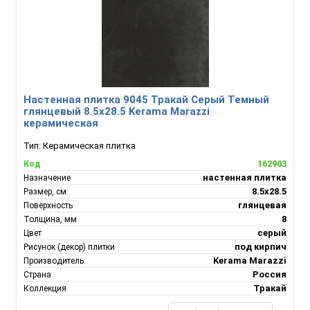
Настенная плитка 9045 Тракай Серый Темный
глянцевый 8.5x28.5 Kerama Marazzi
керамическая
Тип:
Керамическая плитка
162903
Код
настенная плитка
Назначение
8.5x28.5
Размер, см
глянцевая
Поверхность
8
Толщина, мм
серый
Цвет
под кирпич
Рисунок (декор) плитки
Kerama Marazzi
Производитель
Россия
Страна
Тракай
Коллекция