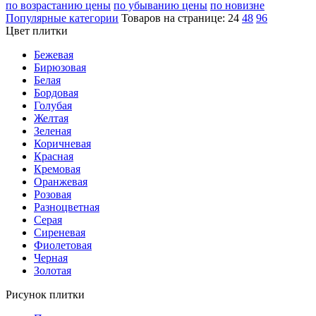
по возрастанию цены
по убыванию цены
по новизне
Популярные категории
Товаров на странице:
24
48
96
Цвет плитки
Бежевая
Бирюзовая
Белая
Бордовая
Голубая
Желтая
Зеленая
Коричневая
Красная
Кремовая
Оранжевая
Розовая
Разноцветная
Серая
Сиреневая
Фиолетовая
Черная
Золотая
Рисунок плитки