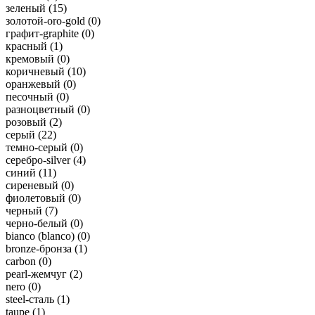
зеленый (
15
)
золотой-oro-gold (
0
)
графит-graphite (
0
)
красный (
1
)
кремовый (
0
)
коричневый (
10
)
оранжевый (
0
)
песочный (
0
)
разноцветный (
0
)
розовый (
2
)
серый (
22
)
темно-серый (
0
)
серебро-silver (
4
)
синий (
11
)
сиреневый (
0
)
фиолетовый (
0
)
черный (
7
)
черно-белый (
0
)
bianco (blanco) (
0
)
bronze-бронза (
1
)
carbon (
0
)
pearl-жемчуг (
2
)
nero (
0
)
steel-сталь (
1
)
taupe (
1
)