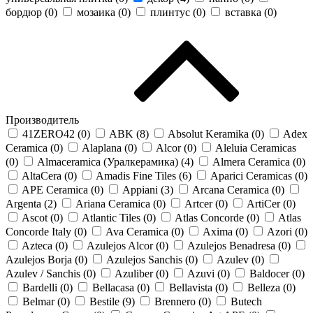
бордюр (
0
)
мозаика (
0
)
плинтус (
0
)
вставка (
0
)
Производитель
41ZERO42 (
0
)
ABK (
8
)
Absolut Keramika (
0
)
Adex
Ceramica (
0
)
Alaplana (
0
)
Alcor (
0
)
Aleluia Ceramicas
(
0
)
Almaceramica (Уралкерамика) (
4
)
Almera Ceramica (
0
)
AltaCera (
0
)
Amadis Fine Tiles (
6
)
Aparici Ceramicas (
0
)
APE Ceramica (
0
)
Appiani (
3
)
Arcana Ceramica (
0
)
Argenta (
2
)
Ariana Ceramica (
0
)
Artcer (
0
)
ArtiCer (
0
)
Ascot (
0
)
Atlantic Tiles (
0
)
Atlas Concorde (
0
)
Atlas
Concorde Italy (
0
)
Ava Ceramica (
0
)
Axima (
0
)
Azori (
0
)
Azteca (
0
)
Azulejos Alcor (
0
)
Azulejos Benadresa (
0
)
Azulejos Borja (
0
)
Azulejos Sanchis (
0
)
Azulev (
0
)
Azulev / Sanchis (
0
)
Azuliber (
0
)
Azuvi (
0
)
Baldocer (
0
)
Bardelli (
0
)
Bellacasa (
0
)
Bellavista (
0
)
Belleza (
0
)
Belmar (
0
)
Bestile (
9
)
Brennero (
0
)
Butech