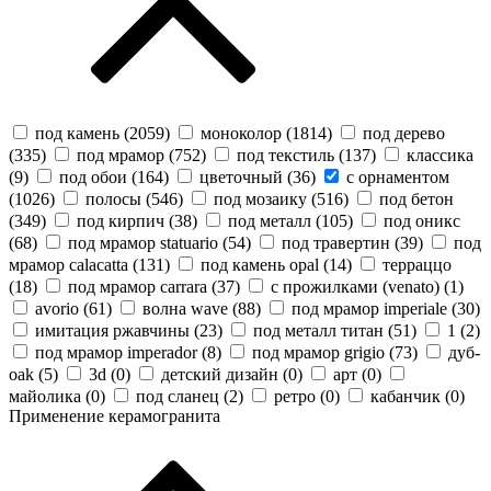
под камень (
2059
)
моноколор (
1814
)
под дерево
(
335
)
под мрамор (
752
)
под текстиль (
137
)
классика
(
9
)
под обои (
164
)
цветочный (
36
)
с орнаментом
(
1026
)
полосы (
546
)
под мозаику (
516
)
под бетон
(
349
)
под кирпич (
38
)
под металл (
105
)
под оникс
(
68
)
под мрамор statuario (
54
)
под травертин (
39
)
под
мрамор calacatta (
131
)
под камень opal (
14
)
терраццо
(
18
)
под мрамор carrara (
37
)
с прожилками (venato) (
1
)
avorio (
61
)
волна wave (
88
)
под мрамор imperiale (
30
)
имитация ржавчины (
23
)
под металл титан (
51
)
1 (
2
)
под мрамор imperador (
8
)
под мрамор grigio (
73
)
дуб-
oak (
5
)
3d (
0
)
детский дизайн (
0
)
арт (
0
)
майолика (
0
)
под сланец (
2
)
ретро (
0
)
кабанчик (
0
)
Применение керамогранита