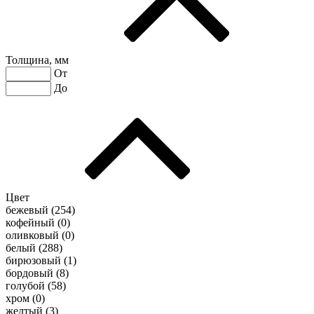
Толщина, мм
От
До
Цвет
бежевый (
254
)
кофейный (
0
)
оливковый (
0
)
белый (
288
)
бирюзовый (
1
)
бордовый (
8
)
голубой (
58
)
хром (
0
)
желтый (
3
)