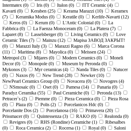
Intermatex (
0
)
Iris (
0
)
Italon (
0
)
ITT Ceramic (
4
)
Kavarti (
0
)
Keraben (
25
)
Kerama Marazzi (
10
)
Keramex
(
7
)
Keramika Modus (
0
)
Keratile (
0
)
Kerlife-Navarti (
12
)
Keros (
0
)
Kerum (
0
)
L'Antic Colonial (
0
)
La
Fabbrica (
0
)
La Faenza Monoceram (
0
)
La Platera (
7
)
Laparet (
8
)
Lasselsberger (
0
)
Living Ceramics (
0
)
Love
Ceramic Tiles (
7
)
Mainzu (
12
)
Mapisa ЗАВОД ЗАКРЫТ!
(
0
)
Marazzi Italy (
3
)
Marazzi Ragno (
6
)
Marca Corona
(
11
)
Maritima (
8
)
Mayolica (
0
)
Meissen (
24
)
Metropol (
3
)
Mijares (
0
)
Modern Ceramics (
0
)
Moneli
Decor (
0
)
Monopole (
0
)
Museum by Peronda (
0
)
Mykonos (
3
)
Myr ceramicas (
4
)
Nanda Tiles (
0
)
Natucer
(
0
)
Naxos (
9
)
New Trend (
28
)
Newker (
10
)
NewPearl Ceramics Group (
0
)
Novacera (
0
)
Novogres (
4
)
NSmosaic (
0
)
Oset (
0
)
Pamesa (
14
)
Panaria (
0
)
Paradyz Ceramika (
55
)
Paul Ceramiche (
0
)
Peronda (
13
)
Petracer`s (
2
)
Piemme (
0
)
Pieza Ceramica (
0
)
Pieza Rosa
(
0
)
Plaza (
0
)
Polis (
2
)
Porcelanicos Hdc (
0
)
Porcelanite Dos (
2
)
Porcelanosa (
16
)
Primavera (
20
)
Prissmacer (
0
)
Quintessenza (
3
)
RAKO (
0
)
Realonda (
0
)
Revigres (
0
)
RHS (Rondine) Ceramiche (
1
)
Ribesalbes
(
0
)
Roca Ceramica (
2
)
Rocersa (
1
)
Royal (
0
)
Saloni