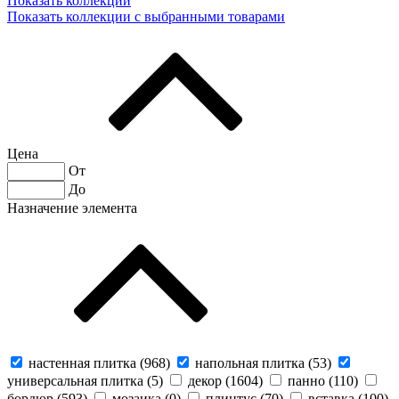
Показать коллекции
Показать коллекции с выбранными товарами
Цена
От
До
Назначение элемента
настенная плитка (
968
)
напольная плитка (
53
)
универсальная плитка (
5
)
декор (
1604
)
панно (
110
)
бордюр (
593
)
мозаика (
0
)
плинтус (
70
)
вставка (
100
)