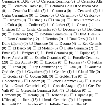
Ceramica Art APE (
0
)
Ceracasa Ceramica (
3
)
Ceramica Alta
(
0
)
Ceramica Classic (
0
)
Ceramica Colli Di Sassuolo SPA
(
0
)
Ceramika Konskie (
7
)
Ceranosa (
0
)
Cerasarda (
2
)
Cerim Ceramiche (
0
)
Cerpa (
0
)
Cersanit (
0
)
Cevica (
0
)
Cicogres (
0
)
Cifre (
11
)
Cisa (
4
)
Click Ceramica (
4
)
Cobsa (
0
)
Codicer (
0
)
Colorker (
3
)
Creto (
1
)
Cristacer (
1
)
Cristal Ceramica (
0
)
Decocer (
2
)
Del Conca
(
0
)
Delacora (
26
)
DeShun Ceramics (
0
)
DNA Tiles (
0
)
Dom Ceramiche (
12
)
Domino (
0
)
Dual Gres (
12
)
Dune (Дюна) (
0
)
Durstone (
5
)
Dvomo (
4
)
Eco Ceramic
(
0
)
El Barco (
9
)
El Molino (
6
)
Eletto Ceramica (
7
)
Emac (
0
)
Emigres (
2
)
Emil Ceramica (
0
)
Equipe (
6
)
Ermes Aurelia (
0
)
Estudio Ceramico (
0
)
Eurotile Ceramica
(
28
)
Exe Activity (
0
)
Expotile (
0
)
Fabresa (
4
)
Fakhar
(
0
)
Fanal (
8
)
Fap Ceramiche (
27
)
Gala (
0
)
Gardenia
Orchidea (
0
)
Gayafores (
0
)
Geotiles (
1
)
Global Tile (
0
)
Goetan (
2
)
Golden Silk (
0
)
Golden Tile (
0
)
Goldencer (
0
)
Gomez (
0
)
Gracia Ceramica (
24
)
Gravita
(
13
)
Grazia Ceramiche (
0
)
Gres de Aragon (
0
)
Gres De
Valls (
0
)
Grespania Ceramica S.A. (
7
)
Halcon (
0
)
Harmony (
0
)
Heralgi (
0
)
Herberia (
0
)
Hispania (
0
)
I.Tiles (
0
)
Ibero (
15
)
Imola Ceramica (
0
)
Impronta
Italgraniti (
1
)
Incolor (
0
)
Infinity Ceramic Tiles (
4
)