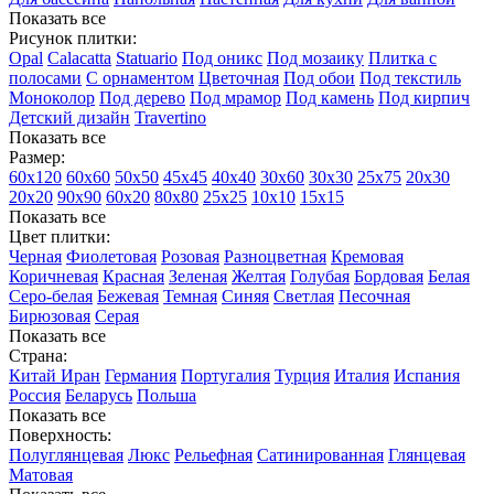
Показать все
Рисунок плитки:
Opal
Calacatta
Statuario
Под оникс
Под мозаику
Плитка с
полосами
С орнаментом
Цветочная
Под обои
Под текстиль
Моноколор
Под дерево
Под мрамор
Под камень
Под кирпич
Детский дизайн
Travertino
Показать все
Размер:
60х120
60х60
50х50
45х45
40х40
30х60
30х30
25х75
20х30
20х20
90х90
60х20
80х80
25x25
10х10
15х15
Показать все
Цвет плитки:
Черная
Фиолетовая
Розовая
Разноцветная
Кремовая
Коричневая
Красная
Зеленая
Желтая
Голубая
Бордовая
Белая
Cеро-белая
Бежевая
Темная
Синяя
Светлая
Песочная
Бирюзовая
Серая
Показать все
Страна:
Китай
Иран
Германия
Португалия
Турция
Италия
Испания
Россия
Беларусь
Польша
Показать все
Поверхность:
Полуглянцевая
Люкс
Рельефная
Сатинированная
Глянцевая
Матовая