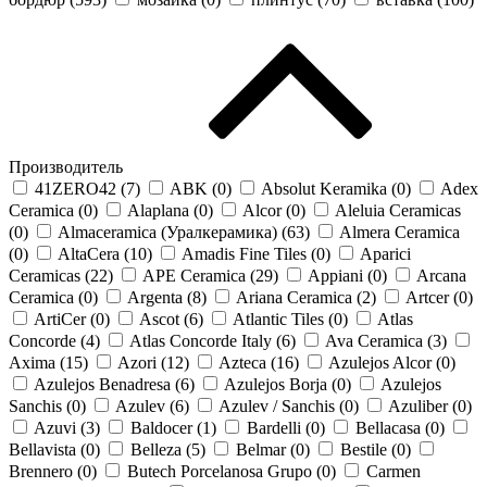
Производитель
41ZERO42 (
7
)
ABK (
0
)
Absolut Keramika (
0
)
Adex
Ceramica (
0
)
Alaplana (
0
)
Alcor (
0
)
Aleluia Ceramicas
(
0
)
Almaceramica (Уралкерамика) (
63
)
Almera Ceramica
(
0
)
AltaCera (
10
)
Amadis Fine Tiles (
0
)
Aparici
Ceramicas (
22
)
APE Ceramica (
29
)
Appiani (
0
)
Arcana
Ceramica (
0
)
Argenta (
8
)
Ariana Ceramica (
2
)
Artcer (
0
)
ArtiCer (
0
)
Ascot (
6
)
Atlantic Tiles (
0
)
Atlas
Concorde (
4
)
Atlas Concorde Italy (
6
)
Ava Ceramica (
3
)
Axima (
15
)
Azori (
12
)
Azteca (
16
)
Azulejos Alcor (
0
)
Azulejos Benadresa (
6
)
Azulejos Borja (
0
)
Azulejos
Sanchis (
0
)
Azulev (
6
)
Azulev / Sanchis (
0
)
Azuliber (
0
)
Azuvi (
3
)
Baldocer (
1
)
Bardelli (
0
)
Bellacasa (
0
)
Bellavista (
0
)
Belleza (
5
)
Belmar (
0
)
Bestile (
0
)
Brennero (
0
)
Butech Porcelanosa Grupo (
0
)
Carmen