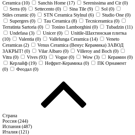
Ceramica (
10
)
Sanchis Home (
17
)
Serenissima and Cir (
0
)
Serra (
0
)
Settecento (
0
)
Sina Tile (
9
)
Sol (
0
)
Stiles ceramic (
0
)
STN Ceramica Stylnul (
6
)
Studio One (
0
)
Supergres (
0
)
Tau Ceramica (
8
)
Tecniceramica (
0
)
Terratinta Sartoria (
0
)
Tonino Lamborghini (
0
)
Tubadzin (
11
)
Undefasa (
3
)
Unicer (
0
)
Unitile-Шахтинская плитка
(
10
)
Valentia (
0
)
Vallelunga Ceramica (
14
)
Veneto
Ceramicas (
2
)
Venus Ceramica (Венус Керамика) ЗАВОД
ЗАКРЫТ! (
0
)
Vilar Albaro (
0
)
Villeroy and Boch (
0
)
Vitra (
0
)
Vives (
93
)
Vogue (
0
)
Wow (
3
)
Керамин (
0
)
Керлайф (
19
)
Нефрит-Керамика (
0
)
ПК Орнамент
(
0
)
Феодал (
0
)
Страна
Россия (
244
)
Испания (
487
)
Италия (
121
)