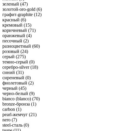
зеленый (
47
)
золотой-oro-gold (
6
)
графит-graphite (
12
)
красный (
6
)
кремовый (
15
)
коричневый (
71
)
оранжевый (
4
)
песочный (
2
)
разноцветный (
60
)
розовый (
24
)
серый (
275
)
темно-серый (
0
)
серебро-silver (
18
)
синий (
31
)
сиреневый (
0
)
фиолетовый (
2
)
черный (
45
)
черно-белый (
9
)
bianco (blanco) (
70
)
bronze-бронза (
1
)
carbon (
1
)
pearl-жемчуг (
21
)
nero (
7
)
steel-сталь (
0
)
taupe (
11
)