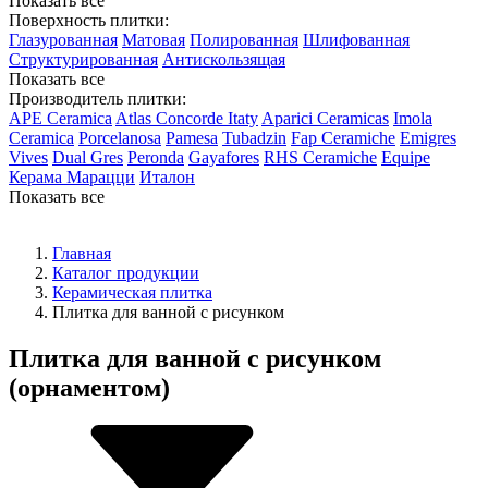
Показать все
Поверхность плитки:
Глазурованная
Матовая
Полированная
Шлифованная
Структурированная
Антискользящая
Показать все
Производитель плитки:
APE Ceramica
Atlas Concorde Itaty
Aparici Ceramicas
Imola
Ceramica
Porcelanosa
Pamesa
Tubadzin
Fap Ceramiche
Emigres
Vives
Dual Gres
Peronda
Gayafores
RHS Ceramiche
Equipe
Керама Марацци
Италон
Показать все
Главная
Каталог продукции
Керамическая плитка
Плитка для ванной с рисунком
Плитка для ванной с рисунком
(орнаментом)