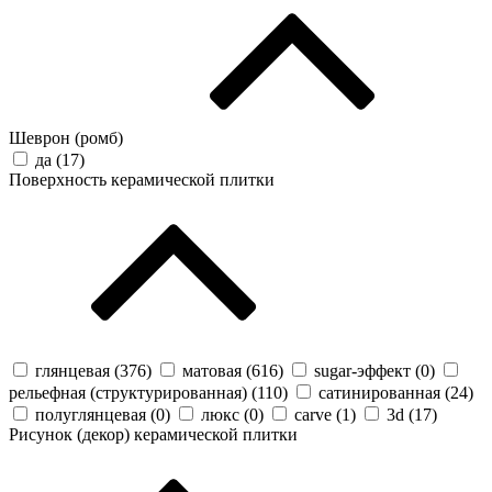
Шеврон (ромб)
да (
17
)
Поверхность керамической плитки
глянцевая (
376
)
матовая (
616
)
sugar-эффект (
0
)
рельефная (структурированная) (
110
)
сатинированная (
24
)
полуглянцевая (
0
)
люкс (
0
)
carve (
1
)
3d (
17
)
Рисунок (декор) керамической плитки