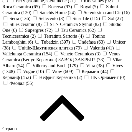
(
1
)
RHS (Rondine) Ceramiche (
21
)
Ribesalbes (
92
)
Roca Ceramica (
65
)
Rocersa (
93
)
Royal (
5
)
Saloni
Ceramica (
120
)
Sanchis Home (
24
)
Serenissima and Cir (
16
)
Serra (
136
)
Settecento (
3
)
Sina Tile (
115
)
Sol (
27
)
Stiles ceramic (
8
)
STN Ceramica Stylnul (
82
)
Studio
One (
6
)
Supergres (
72
)
Tau Ceramica (
62
)
Tecniceramica (
2
)
Terratinta Sartoria (
4
)
Tonino
Lamborghini (
6
)
Tubadzin (
397
)
Undefasa (
63
)
Unicer
(
38
)
Unitile-Шахтинская плитка (
79
)
Valentia (
41
)
Vallelunga Ceramica (
154
)
Veneto Ceramicas (
3
)
Venus
Ceramica (Венус Керамика) ЗАВОД ЗАКРЫТ! (
33
)
Vilar
Albaro (
54
)
Villeroy and Boch (
179
)
Vitra (
38
)
Vives
(
1348
)
Vogue (
10
)
Wow (
609
)
Керамин (
44
)
Керлайф (
452
)
Нефрит-Керамика (
2
)
ПК Орнамент (
0
)
Феодал (
55
)
Страна