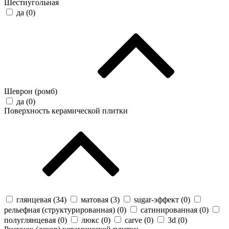
Шестиугольная
да (
0
)
Шеврон (ромб)
да (
0
)
Поверхность керамической плитки
глянцевая (
34
)
матовая (
3
)
sugar-эффект (
0
)
рельефная (структурированная) (
0
)
сатинированная (
0
)
полуглянцевая (
0
)
люкс (
0
)
carve (
0
)
3d (
0
)