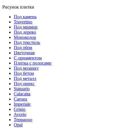
Рисунок плитки
Под камень
Travertino
Под мрамор
Под дерево
Моноколор
Под текстиль
Под обои
Цветочная
С орнаментом
Плитка с полосами
Под мозаику
Под бетон
Под металл
Под оникс
Statuario
Calacatta
Carrara
Imperiale
Grigio
Avorio
Терраццо
Opal