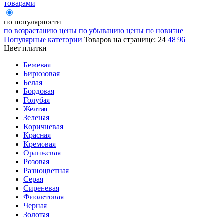
товарами
по популярности
по возрастанию цены
по убыванию цены
по новизне
Популярные категории
Товаров на странице:
24
48
96
Цвет плитки
Бежевая
Бирюзовая
Белая
Бордовая
Голубая
Желтая
Зеленая
Коричневая
Красная
Кремовая
Оранжевая
Розовая
Разноцветная
Серая
Сиреневая
Фиолетовая
Черная
Золотая