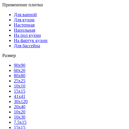
Применение плитки
Для ванной
Для кухни
Настенная
Напольная
На пол кухни
На фартук кухни
Для бассейна
Размер
90х90
60х20
80х80
25x25
10х10
15х15
41х41
30х120
20х40
10х20
10х30
7.5х15
15х15