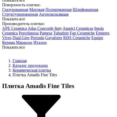
Показать все
Поверхность плитки:
Глазурованная
Матовая
Полированная
Шлифованная
Структурированная
Антискользящая
Показать все
Производитель плитки:
APE Ceramica
Atlas Concorde Itaty
Aparici Ceramicas
Imola
Ceramica
Porcelanosa
Pamesa
Tubadzin
Fap Ceramiche
Emigres
Vives
Dual Gres
Peronda
Gayafores
RHS Ceramiche
Equipe
Керама Марацци
Италон
Показать все
Главная
Каталог продукции
Керамическая плитка
Плитка Amadis Fine Tiles
Плитка Amadis Fine Tiles