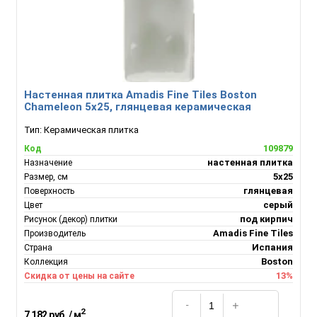
Настенная плитка Amadis Fine Tiles Boston
Chameleon 5x25, глянцевая керамическая
Тип:
Керамическая плитка
109879
Код
настенная плитка
Назначение
5x25
Размер, см
глянцевая
Поверхность
серый
Цвет
под кирпич
Рисунок (декор) плитки
Amadis Fine Tiles
Производитель
Испания
Страна
Boston
Коллекция
13%
Скидка от цены на сайте
2
7 182 руб. / м