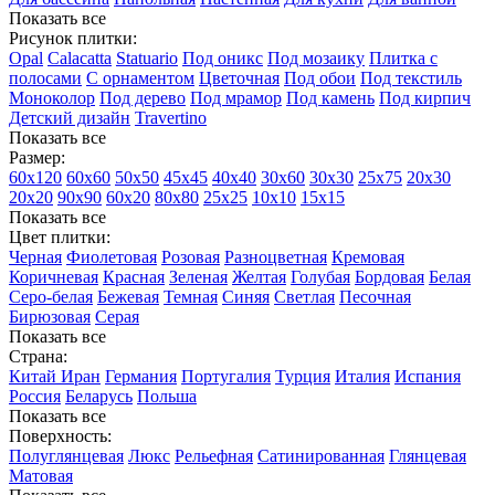
Показать все
Рисунок плитки:
Opal
Calacatta
Statuario
Под оникс
Под мозаику
Плитка с
полосами
С орнаментом
Цветочная
Под обои
Под текстиль
Моноколор
Под дерево
Под мрамор
Под камень
Под кирпич
Детский дизайн
Travertino
Показать все
Размер:
60х120
60х60
50х50
45х45
40х40
30х60
30х30
25х75
20х30
20х20
90х90
60х20
80х80
25x25
10х10
15х15
Показать все
Цвет плитки:
Черная
Фиолетовая
Розовая
Разноцветная
Кремовая
Коричневая
Красная
Зеленая
Желтая
Голубая
Бордовая
Белая
Cеро-белая
Бежевая
Темная
Синяя
Светлая
Песочная
Бирюзовая
Серая
Показать все
Страна:
Китай
Иран
Германия
Португалия
Турция
Италия
Испания
Россия
Беларусь
Польша
Показать все
Поверхность:
Полуглянцевая
Люкс
Рельефная
Сатинированная
Глянцевая
Матовая