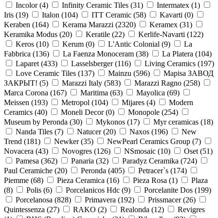
Incolor (
4
)
Infinity Ceramic Tiles (
31
)
Intermatex (
1
)
Iris (
19
)
Italon (
104
)
ITT Ceramic (
58
)
Kavarti (
0
)
Keraben (
164
)
Kerama Marazzi (
2320
)
Keramex (
31
)
Keramika Modus (
20
)
Keratile (
22
)
Kerlife-Navarti (
122
)
Keros (
10
)
Kerum (
0
)
L'Antic Colonial (
9
)
La
Fabbrica (
136
)
La Faenza Monoceram (
38
)
La Platera (
104
)
Laparet (
433
)
Lasselsberger (
116
)
Living Ceramics (
197
)
Love Ceramic Tiles (
137
)
Mainzu (
596
)
Mapisa ЗАВОД
ЗАКРЫТ! (
5
)
Marazzi Italy (
583
)
Marazzi Ragno (
258
)
Marca Corona (
167
)
Maritima (
63
)
Mayolica (
69
)
Meissen (
193
)
Metropol (
104
)
Mijares (
4
)
Modern
Ceramics (
40
)
Moneli Decor (
0
)
Monopole (
254
)
Museum by Peronda (
30
)
Mykonos (
17
)
Myr ceramicas (
18
)
Nanda Tiles (
7
)
Natucer (
20
)
Naxos (
196
)
New
Trend (
181
)
Newker (
35
)
NewPearl Ceramics Group (
7
)
Novacera (
43
)
Novogres (
126
)
NSmosaic (
10
)
Oset (
51
)
Pamesa (
362
)
Panaria (
32
)
Paradyz Ceramika (
724
)
Paul Ceramiche (
20
)
Peronda (
405
)
Petracer`s (
174
)
Piemme (
68
)
Pieza Ceramica (
16
)
Pieza Rosa (
1
)
Plaza
(
8
)
Polis (
6
)
Porcelanicos Hdc (
9
)
Porcelanite Dos (
199
)
Porcelanosa (
828
)
Primavera (
192
)
Prissmacer (
26
)
Quintessenza (
27
)
RAKO (
2
)
Realonda (
12
)
Revigres