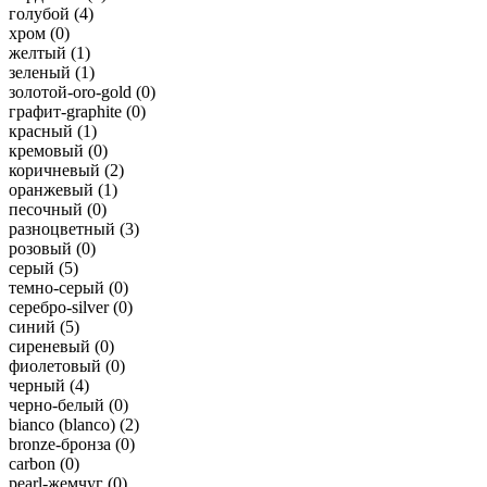
голубой (
4
)
хром (
0
)
желтый (
1
)
зеленый (
1
)
золотой-oro-gold (
0
)
графит-graphite (
0
)
красный (
1
)
кремовый (
0
)
коричневый (
2
)
оранжевый (
1
)
песочный (
0
)
разноцветный (
3
)
розовый (
0
)
серый (
5
)
темно-серый (
0
)
серебро-silver (
0
)
синий (
5
)
сиреневый (
0
)
фиолетовый (
0
)
черный (
4
)
черно-белый (
0
)
bianco (blanco) (
2
)
bronze-бронза (
0
)
carbon (
0
)
pearl-жемчуг (
0
)