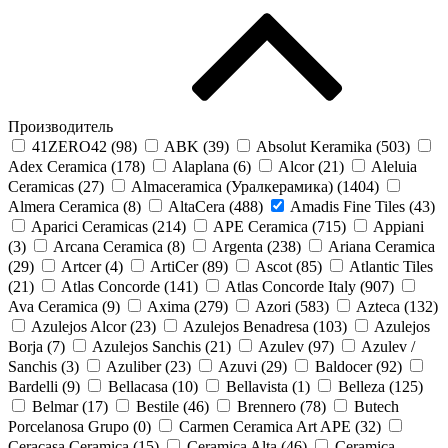
Производитель
41ZERO42 (
98
)
ABK (
39
)
Absolut Keramika (
503
)
Adex Ceramica (
178
)
Alaplana (
6
)
Alcor (
21
)
Aleluia
Ceramicas (
27
)
Almaceramica (Уралкерамика) (
1404
)
Almera Ceramica (
8
)
AltaCera (
488
)
Amadis Fine Tiles (
43
)
Aparici Ceramicas (
214
)
APE Ceramica (
715
)
Appiani
(
3
)
Arcana Ceramica (
8
)
Argenta (
238
)
Ariana Ceramica
(
29
)
Artcer (
4
)
ArtiCer (
89
)
Ascot (
85
)
Atlantic Tiles
(
21
)
Atlas Concorde (
141
)
Atlas Concorde Italy (
907
)
Ava Ceramica (
9
)
Axima (
279
)
Azori (
583
)
Azteca (
132
)
Azulejos Alcor (
23
)
Azulejos Benadresa (
103
)
Azulejos
Borja (
7
)
Azulejos Sanchis (
21
)
Azulev (
97
)
Azulev /
Sanchis (
3
)
Azuliber (
23
)
Azuvi (
29
)
Baldocer (
92
)
Bardelli (
9
)
Bellacasa (
10
)
Bellavista (
1
)
Belleza (
125
)
Belmar (
17
)
Bestile (
46
)
Brennero (
78
)
Butech
Porcelanosa Grupo (
0
)
Carmen Ceramica Art APE (
32
)
Ceracasa Ceramica (
15
)
Ceramica Alta (
46
)
Ceramica