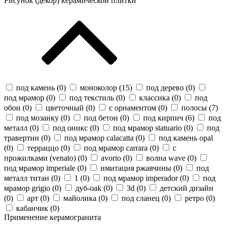
Рисунок (декор) керамической плитки
под камень (
0
)
моноколор (
15
)
под дерево (
0
)
под мрамор (
0
)
под текстиль (
0
)
классика (
0
)
под
обои (
0
)
цветочный (
0
)
с орнаментом (
0
)
полосы (
7
)
под мозаику (
0
)
под бетон (
0
)
под кирпич (
6
)
под
металл (
0
)
под оникс (
0
)
под мрамор statuario (
0
)
под
травертин (
0
)
под мрамор calacatta (
0
)
под камень opal
(
0
)
терраццо (
0
)
под мрамор carrara (
0
)
с
прожилками (venato) (
0
)
avorio (
0
)
волна wave (
0
)
под мрамор imperiale (
0
)
имитация ржавчины (
0
)
под
металл титан (
0
)
1 (
0
)
под мрамор imperador (
0
)
под
мрамор grigio (
0
)
дуб-oak (
0
)
3d (
0
)
детский дизайн
(
0
)
арт (
0
)
майолика (
0
)
под сланец (
0
)
ретро (
0
)
кабанчик (
0
)
Применение керамогранита