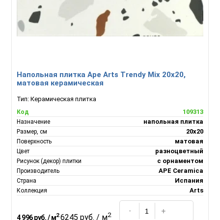
Напольная плитка Ape Arts Trendy Mix 20x20,
матовая керамическая
Тип:
Керамическая плитка
109313
Код
напольная плитка
Назначение
20x20
Размер, см
матовая
Поверхность
разноцветный
Цвет
с орнаментом
Рисунок (декор) плитки
APE Ceramica
Производитель
Испания
Страна
Arts
Коллекция
2
2
6245 руб. / м
4 996 руб. / м