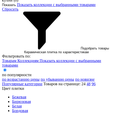
кухни (
0
)
Показать коллекции с выбранными товарами
Показать
Сбросить
Подобрать товары
Керамическая плитка по характеристикам
Фильтровать по:
Товарам
Коллекциям
Показать коллекции с выбранными
товарами
по популярности
по возрастанию цены
по убыванию цены
по новизне
Популярные категории
Товаров на странице:
24
48
96
Цвет плитки
Бежевая
Бирюзовая
Белая
Бордовая