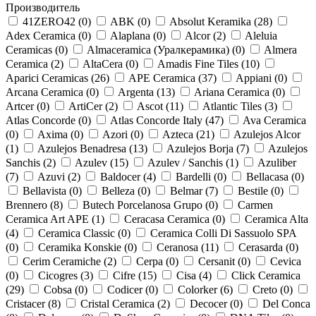
Производитель
41ZERO42 (
0
)
ABK (
0
)
Absolut Keramika (
28
)
Adex Ceramica (
0
)
Alaplana (
0
)
Alcor (
2
)
Aleluia
Ceramicas (
0
)
Almaceramica (Уралкерамика) (
0
)
Almera
Ceramica (
2
)
AltaCera (
0
)
Amadis Fine Tiles (
10
)
Aparici Ceramicas (
26
)
APE Ceramica (
37
)
Appiani (
0
)
Arcana Ceramica (
0
)
Argenta (
13
)
Ariana Ceramica (
0
)
Artcer (
0
)
ArtiCer (
2
)
Ascot (
11
)
Atlantic Tiles (
3
)
Atlas Concorde (
0
)
Atlas Concorde Italy (
47
)
Ava Ceramica
(
0
)
Axima (
0
)
Azori (
0
)
Azteca (
21
)
Azulejos Alcor
(
1
)
Azulejos Benadresa (
13
)
Azulejos Borja (
7
)
Azulejos
Sanchis (
2
)
Azulev (
15
)
Azulev / Sanchis (
1
)
Azuliber
(
7
)
Azuvi (
2
)
Baldocer (
4
)
Bardelli (
0
)
Bellacasa (
0
)
Bellavista (
0
)
Belleza (
0
)
Belmar (
7
)
Bestile (
0
)
Brennero (
8
)
Butech Porcelanosa Grupo (
0
)
Carmen
Ceramica Art APE (
1
)
Ceracasa Ceramica (
0
)
Ceramica Alta
(
4
)
Ceramica Classic (
0
)
Ceramica Colli Di Sassuolo SPA
(
0
)
Ceramika Konskie (
0
)
Ceranosa (
11
)
Cerasarda (
0
)
Cerim Ceramiche (
2
)
Cerpa (
0
)
Cersanit (
0
)
Cevica
(
0
)
Cicogres (
3
)
Cifre (
15
)
Cisa (
4
)
Click Ceramica
(
29
)
Cobsa (
0
)
Codicer (
0
)
Colorker (
6
)
Creto (
0
)
Cristacer (
8
)
Cristal Ceramica (
2
)
Decocer (
0
)
Del Conca