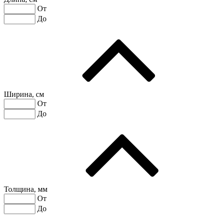
От
До
Ширина, см
От
До
Толщина, мм
От
До