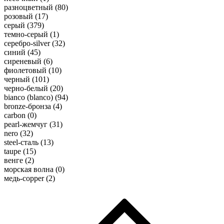
разноцветный (
80
)
розовый (
17
)
серый (
379
)
темно-серый (
1
)
серебро-silver (
32
)
синий (
45
)
сиреневый (
6
)
фиолетовый (
10
)
черный (
101
)
черно-белый (
20
)
bianco (blanco) (
94
)
bronze-бронза (
4
)
carbon (
0
)
pearl-жемчуг (
31
)
nero (
32
)
steel-сталь (
13
)
taupe (
15
)
венге (
2
)
морская волна (
0
)
медь-copper (
2
)