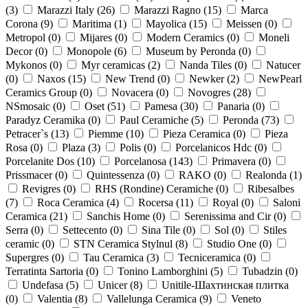
(
3
)
Marazzi Italy (
26
)
Marazzi Ragno (
15
)
Marca
Corona (
9
)
Maritima (
1
)
Mayolica (
15
)
Meissen (
0
)
Metropol (
0
)
Mijares (
0
)
Modern Ceramics (
0
)
Moneli
Decor (
0
)
Monopole (
6
)
Museum by Peronda (
0
)
Mykonos (
0
)
Myr ceramicas (
2
)
Nanda Tiles (
0
)
Natucer
(
0
)
Naxos (
15
)
New Trend (
0
)
Newker (
2
)
NewPearl
Ceramics Group (
0
)
Novacera (
0
)
Novogres (
28
)
NSmosaic (
0
)
Oset (
51
)
Pamesa (
30
)
Panaria (
0
)
Paradyz Ceramika (
0
)
Paul Ceramiche (
5
)
Peronda (
73
)
Petracer`s (
13
)
Piemme (
10
)
Pieza Ceramica (
0
)
Pieza
Rosa (
0
)
Plaza (
3
)
Polis (
0
)
Porcelanicos Hdc (
0
)
Porcelanite Dos (
10
)
Porcelanosa (
143
)
Primavera (
0
)
Prissmacer (
0
)
Quintessenza (
0
)
RAKO (
0
)
Realonda (
1
)
Revigres (
0
)
RHS (Rondine) Ceramiche (
0
)
Ribesalbes
(
7
)
Roca Ceramica (
4
)
Rocersa (
11
)
Royal (
0
)
Saloni
Ceramica (
21
)
Sanchis Home (
0
)
Serenissima and Cir (
0
)
Serra (
0
)
Settecento (
0
)
Sina Tile (
0
)
Sol (
0
)
Stiles
ceramic (
0
)
STN Ceramica Stylnul (
8
)
Studio One (
0
)
Supergres (
0
)
Tau Ceramica (
3
)
Tecniceramica (
0
)
Terratinta Sartoria (
0
)
Tonino Lamborghini (
5
)
Tubadzin (
0
)
Undefasa (
5
)
Unicer (
8
)
Unitile-Шахтинская плитка
(
0
)
Valentia (
8
)
Vallelunga Ceramica (
9
)
Veneto