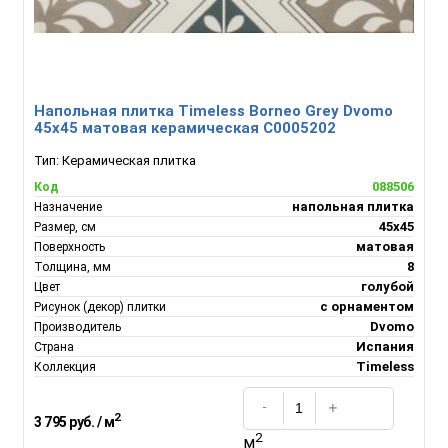
Напольная плитка Timeless Borneo Grey Dvomo
45x45 матовая керамическая С0005202
Тип:
Керамическая плитка
088506
Код
напольная плитка
Назначение
45x45
Размер, см
матовая
Поверхность
8
Толщина, мм
голубой
Цвет
с орнаментом
Рисунок (декор) плитки
Dvomo
Производитель
Испания
Страна
Timeless
Коллекция
2
3 795 руб. / м
2
м