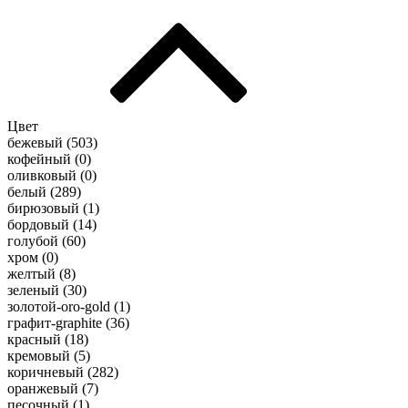
Цвет
бежевый (
503
)
кофейный (
0
)
оливковый (
0
)
белый (
289
)
бирюзовый (
1
)
бордовый (
14
)
голубой (
60
)
хром (
0
)
желтый (
8
)
зеленый (
30
)
золотой-oro-gold (
1
)
графит-graphite (
36
)
красный (
18
)
кремовый (
5
)
коричневый (
282
)
оранжевый (
7
)
песочный (
1
)