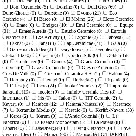
(
0
)
Delacora (
0
)
DeShun Ceramics (
0
)
DNA Tiles (
0
)
Dom Ceramiche (
5
)
Domino (
0
)
Dual Gres (
69
)
Dune (Дюна) (
0
)
Durstone (
0
)
Dvomo (
21
)
Eco
Ceramic (
4
)
El Barco (
8
)
El Molino (
26
)
Eletto Ceramica
(
0
)
Emac (
0
)
Emigres (
10
)
Emil Ceramica (
0
)
Equipe
(
31
)
Ermes Aurelia (
0
)
Estudio Ceramico (
0
)
Eurotile
Ceramica (
0
)
Exe Activity (
0
)
Expotile (
2
)
Fabresa (
12
)
Fakhar (
0
)
Fanal (
3
)
Fap Ceramiche (
71
)
Gala (
0
)
Gardenia Orchidea (
2
)
Gayafores (
1
)
Geotiles (
5
)
Global Tile (
0
)
Goetan (
3
)
Golden Silk (
0
)
Golden Tile
(
0
)
Goldencer (
0
)
Gomez (
4
)
Gracia Ceramica (
0
)
Gravita (
0
)
Grazia Ceramiche (
0
)
Gres de Aragon (
0
)
Gres De Valls (
0
)
Grespania Ceramica S.A. (
1
)
Halcon (
4
)
Harmony (
0
)
Heralgi (
0
)
Herberia (
2
)
Hispania (
0
)
I.Tiles (
0
)
Ibero (
24
)
Imola Ceramica (
2
)
Impronta
Italgraniti (
19
)
Incolor (
0
)
Infinity Ceramic Tiles (
8
)
Intermatex (
1
)
Iris (
0
)
Italon (
0
)
ITT Ceramic (
2
)
Kavarti (
0
)
Keraben (
12
)
Kerama Marazzi (
0
)
Keramex
(
7
)
Keramika Modus (
0
)
Keratile (
0
)
Kerlife-Navarti (
33
)
Keros (
2
)
Kerum (
0
)
L'Antic Colonial (
4
)
La
Fabbrica (
0
)
La Faenza Monoceram (
5
)
La Platera (
8
)
Laparet (
0
)
Lasselsberger (
0
)
Living Ceramics (
0
)
Love
Ceramic Tiles (
0
)
Mainzu (
60
)
Mapisa ЗАВОД ЗАКРЫТ!