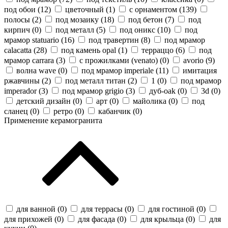
под обои (
12
)
цветочный (
1
)
с орнаментом (
139
)
полосы (
2
)
под мозаику (
18
)
под бетон (
7
)
под
кирпич (
0
)
под металл (
5
)
под оникс (
10
)
под
мрамор statuario (
16
)
под травертин (
8
)
под мрамор
calacatta (
28
)
под камень opal (
1
)
терраццо (
6
)
под
мрамор carrara (
3
)
с прожилками (venato) (
0
)
avorio (
9
)
волна wave (
0
)
под мрамор imperiale (
11
)
имитация
ржавчины (
2
)
под металл титан (
2
)
1 (
0
)
под мрамор
imperador (
3
)
под мрамор grigio (
3
)
дуб-oak (
0
)
3d (
0
)
детский дизайн (
0
)
арт (
0
)
майолика (
0
)
под
сланец (
0
)
ретро (
0
)
кабанчик (
0
)
Применение керамогранита
для ванной (
0
)
для террасы (
0
)
для гостиной (
0
)
для прихожей (
0
)
для фасада (
0
)
для крыльца (
0
)
для