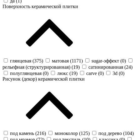
да (
1
)
Поверхность керамической плитки
глянцевая (
375
)
матовая (
1171
)
sugar-эффект (
0
)
рельефная (структурированная) (
19
)
сатинированная (
24
)
полуглянцевая (
0
)
люкс (
19
)
carve (
0
)
3d (
0
)
Рисунок (декор) керамической плитки
под камень (
216
)
моноколор (
125
)
под дерево (
104
)
под мрамор (
72
)
под текстиль (
10
)
классика (
0
)