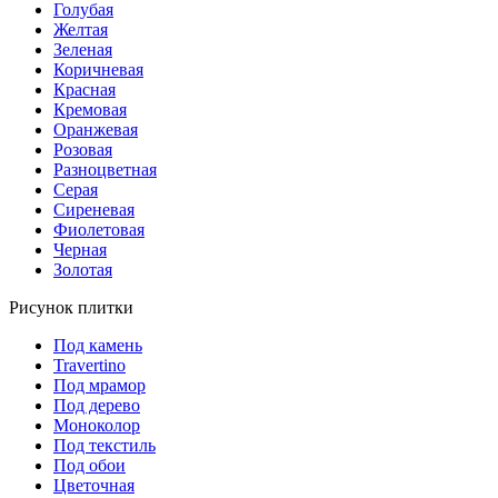
Голубая
Желтая
Зеленая
Коричневая
Красная
Кремовая
Оранжевая
Розовая
Разноцветная
Серая
Сиреневая
Фиолетовая
Черная
Золотая
Рисунок плитки
Под камень
Travertino
Под мрамор
Под дерево
Моноколор
Под текстиль
Под обои
Цветочная