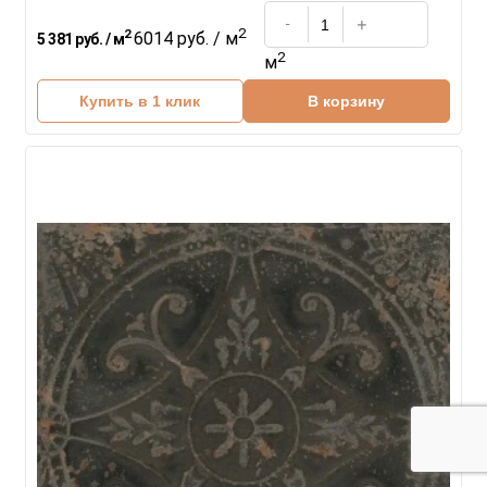
2
2
6014 руб. / м
5 381 руб. / м
2
м
Купить в 1 клик
В корзину