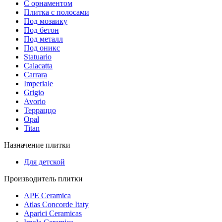
С орнаментом
Плитка с полосами
Под мозаику
Под бетон
Под металл
Под оникс
Statuario
Calacatta
Carrara
Imperiale
Grigio
Avorio
Терраццо
Opal
Titan
Назначение плитки
Для детской
Производитель плитки
APE Ceramica
Atlas Concorde Itaty
Aparici Ceramicas