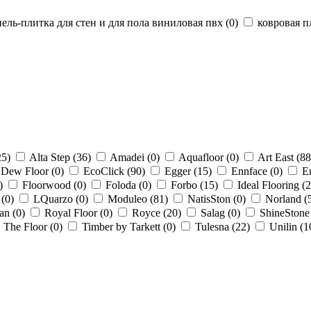
ль-плитка для стен и для пола виниловая пвх (
0
)
ковровая п
25
)
Alta Step (
36
)
Amadei (
0
)
Aquafloor (
0
)
Art East (
88
Dew Floor (
0
)
EcoClick (
90
)
Egger (
15
)
Ennface (
0
)
En
)
Floorwood (
0
)
Foloda (
0
)
Forbo (
15
)
Ideal Flooring (
2
(
0
)
LQuarzo (
0
)
Moduleo (
81
)
NatisSton (
0
)
Norland (
an (
0
)
Royal Floor (
0
)
Royce (
20
)
Salag (
0
)
ShineStone
The Floor (
0
)
Timber by Tarkett (
0
)
Tulesna (
22
)
Unilin (
1