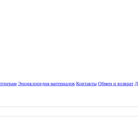
ртнерам
Энциклопедия материалов
Контакты
Обмен и возврат
Д