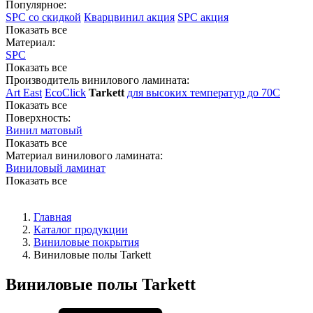
Популярное:
SPC со скидкой
Кварцвинил акция
SPC акция
Показать все
Материал:
SPC
Показать все
Производитель винилового ламината:
Art East
EcoClick
Tarkett
для высоких температур до 70С
Показать все
Поверхность:
Винил матовый
Показать все
Материал винилового ламината:
Виниловый ламинат
Показать все
Главная
Каталог продукции
Виниловые покрытия
Виниловые полы Tarkett
Виниловые полы Tarkett