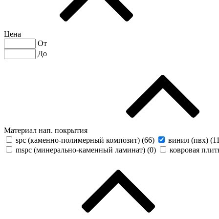
Цена
От
До
Материал нап. покрытия
spc (каменно-полимерный композит) (
66
)
винил (пвх) (
1
mspc (минерально-каменный ламинат) (
0
)
ковровая плитк