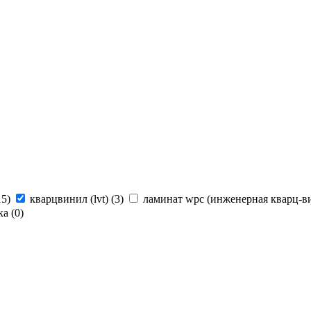
15
)
кварцвинил (lvt) (
3
)
ламинат wpc (инженерная кварц-ви
а (
0
)