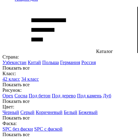
Каталог
Страна:
Узбекистан
Китай
Польша
Германия
Россия
Показать все
Класс:
42 класс
34 класс
Показать все
Рисунок:
Орех
Сосна
Под бетон
Под дерево
Под камень
Дуб
Показать все
Цвет:
Черный
Серый
Коричневый
Белый
Бежевый
Показать все
Фаска:
SPC без фаски
SPC с фаской
Показать все