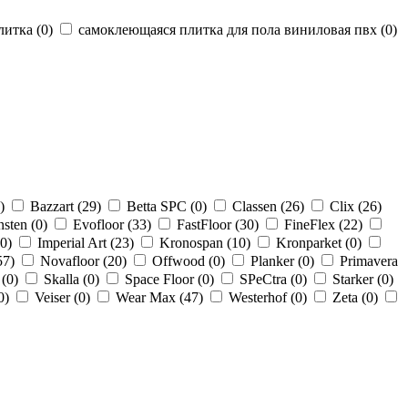
литка (
0
)
самоклеющаяся плитка для пола виниловая пвх (
0
)
)
Bazzart (
29
)
Betta SPC (
0
)
Classen (
26
)
Clix (
26
)
sten (
0
)
Evofloor (
33
)
FastFloor (
30
)
FineFlex (
22
)
0
)
Imperial Art (
23
)
Kronospan (
10
)
Kronparket (
0
)
57
)
Novafloor (
20
)
Offwood (
0
)
Planker (
0
)
Primavera
 (
0
)
Skalla (
0
)
Space Floor (
0
)
SPeCtra (
0
)
Starker (
0
)
0
)
Veiser (
0
)
Wear Max (
47
)
Westerhof (
0
)
Zeta (
0
)