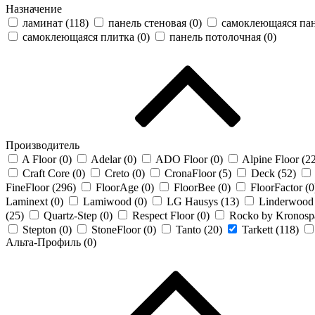
Назначение
ламинат (
118
)
панель стеновая (
0
)
самоклеющаяся пане
самоклеющаяся плитка (
0
)
панель потолочная (
0
)
Производитель
A Floor (
0
)
Adelar (
0
)
ADO Floor (
0
)
Alpine Floor (
2
Craft Core (
0
)
Creto (
0
)
CronaFloor (
5
)
Deck (
52
)
FineFloor (
296
)
FloorAge (
0
)
FloorBee (
0
)
FloorFactor (
0
Laminext (
0
)
Lamiwood (
0
)
LG Hausys (
13
)
Linderwood 
(
25
)
Quartz-Step (
0
)
Respect Floor (
0
)
Rocko by Kronosp
Stepton (
0
)
StoneFloor (
0
)
Tanto (
20
)
Tarkett (
118
)
Альта-Профиль (
0
)