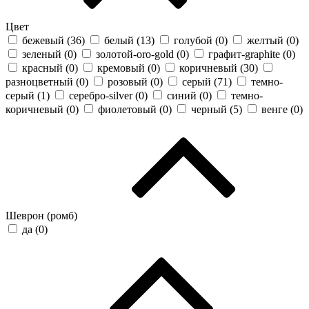
Цвет
бежевый (
36
)
белый (
13
)
голубой (
0
)
желтый (
0
)
зеленый (
0
)
золотой-oro-gold (
0
)
графит-graphite (
0
)
красный (
0
)
кремовый (
0
)
коричневый (
30
)
разноцветный (
0
)
розовый (
0
)
серый (
71
)
темно-
серый (
1
)
серебро-silver (
0
)
синий (
0
)
темно-
коричневый (
0
)
фиолетовый (
0
)
черный (
5
)
венге (
0
)
Шеврон (ромб)
да (
0
)