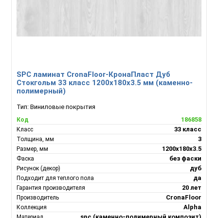
SPC ламинат CronaFloor-КронаПласт Дуб
Стокгольм 33 класс 1200х180х3.5 мм (каменно-
полимерный)
Тип:
Виниловые покрытия
186858
Код
33 класс
Класс
3
Толщина, мм
1200х180х3.5
Размер, мм
без фаски
Фаска
дуб
Рисунок (декор)
да
Подходит для теплого пола
20 лет
Гарантия производителя
CronaFloor
Производитель
Alpha
Коллекция
spc (каменно-полимерный композит)
Материал