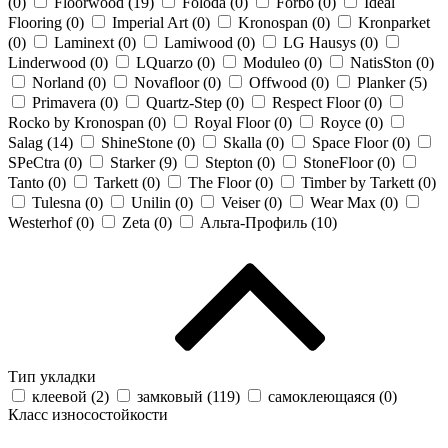
(
0
)
Floorwood (
19
)
Foloda (
0
)
Forbo (
0
)
Ideal
Flooring (
0
)
Imperial Art (
0
)
Kronospan (
0
)
Kronparket
(
0
)
Laminext (
0
)
Lamiwood (
0
)
LG Hausys (
0
)
Linderwood (
0
)
LQuarzo (
0
)
Moduleo (
0
)
NatisSton (
0
)
Norland (
0
)
Novafloor (
0
)
Offwood (
0
)
Planker (
5
)
Primavera (
0
)
Quartz-Step (
0
)
Respect Floor (
0
)
Rocko by Kronospan (
0
)
Royal Floor (
0
)
Royce (
0
)
Salag (
14
)
ShineStone (
0
)
Skalla (
0
)
Space Floor (
0
)
SPeCtra (
0
)
Starker (
9
)
Stepton (
0
)
StoneFloor (
0
)
Tanto (
0
)
Tarkett (
0
)
The Floor (
0
)
Timber by Tarkett (
0
)
Tulesna (
0
)
Unilin (
0
)
Veiser (
0
)
Wear Max (
0
)
Westerhof (
0
)
Zeta (
0
)
Альта-Профиль (
10
)
Тип укладки
клеевой (
2
)
замковый (
119
)
самоклеющаяся (
0
)
Класс износостойкости