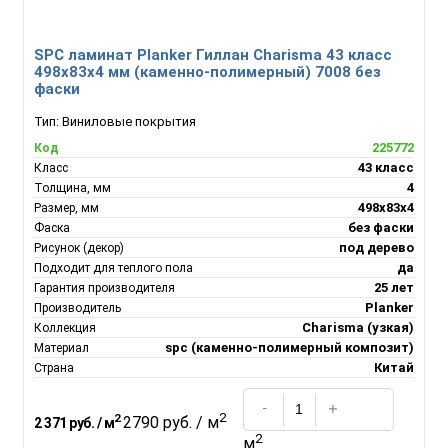
SPC ламинат Planker Гиллан Charisma 43 класс
498х83х4 мм (каменно-полимерный) 7008 без
фаски
Тип:
Виниловые покрытия
225772
Код
43 класс
Класс
4
Толщина, мм
498х83х4
Размер, мм
без фаски
Фаска
под дерево
Рисунок (декор)
да
Подходит для теплого пола
25 лет
Гарантия производителя
Planker
Производитель
Charisma (узкая)
Коллекция
spc (каменно-полимерный композит)
Материал
Китай
Страна
2
2
2790 руб. / м
2 371 руб. / м
2
м