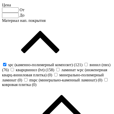
Цена
От
До
Материал нап. покрытия
spc (каменно-полимерный композит) (
121
)
винил (пвх)
(
76
)
кварцвинил (lvt) (
158
)
ламинат wpc (инженерная
кварц-виниловая плитка) (
0
)
минерально-полимерный
ламинат (
0
)
mspc (минерально-каменный ламинат) (
0
)
ковровая плитка (
0
)