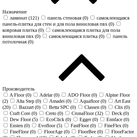
Назначение
ламинат (
121
)
панель стеновая (
0
)
самоклеющаяся
панель-плитка для стен и для пола виниловая пвх (
0
)
ковровая плитка (
0
)
самоклеющаяся плитка для пола
виниловая пвх (
0
)
самоклеющаяся плитка (
0
)
панель
потолочная (
0
)
Производитель
A Floor (
0
)
Adelar (
0
)
ADO Floor (
0
)
Alpine Floor
(
2
)
Alta Step (
0
)
Amadei (
0
)
Aquafloor (
0
)
Art East
(
20
)
Bazzart (
0
)
Betta SPC (
0
)
Classen (
0
)
Clix (
0
)
Craft Core (
0
)
Creto (
0
)
CronaFloor (
32
)
Deck (
0
)
Dew Floor (
5
)
EcoClick (
0
)
Egger (
0
)
Ennface (
0
)
Ensten (
0
)
Evofloor (
5
)
FastFloor (
0
)
FineFlex (
0
)
FineFloor (
0
)
FloorAge (
0
)
FloorBee (
0
)
FloorFactor