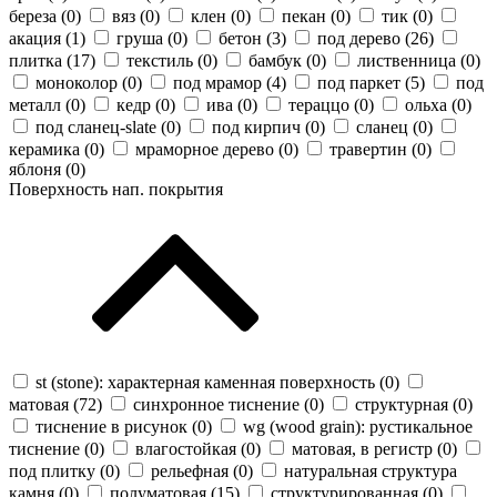
береза (
0
)
вяз (
0
)
клен (
0
)
пекан (
0
)
тик (
0
)
акация (
1
)
груша (
0
)
бетон (
3
)
под дерево (
26
)
плитка (
17
)
текстиль (
0
)
бамбук (
0
)
лиственница (
0
)
моноколор (
0
)
под мрамор (
4
)
под паркет (
5
)
под
металл (
0
)
кедр (
0
)
ива (
0
)
тераццо (
0
)
ольха (
0
)
под сланец-slate (
0
)
под кирпич (
0
)
сланец (
0
)
керамика (
0
)
мраморное дерево (
0
)
травертин (
0
)
яблоня (
0
)
Поверхность нап. покрытия
st (stone): характерная каменная поверхность (
0
)
матовая (
72
)
синхронное тиснение (
0
)
структурная (
0
)
тиснение в рисунок (
0
)
wg (wood grain): рустикальное
тиснение (
0
)
влагостойкая (
0
)
матовая, в регистр (
0
)
под плитку (
0
)
рельефная (
0
)
натуральная структура
камня (
0
)
полуматовая (
15
)
структурированная (
0
)