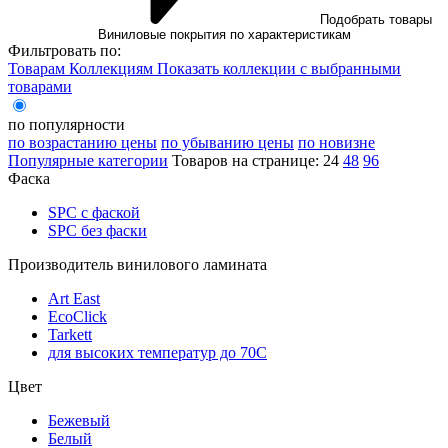
Подобрать товары
Виниловые покрытия по характеристикам
Фильтровать по:
Товарам
Коллекциям
Показать коллекции с выбранными
товарами
по популярности
по возрастанию цены
по убыванию цены
по новизне
Популярные категории
Товаров на странице:
24
48
96
Фаска
SPC с фаской
SPC без фаски
Производитель винилового ламината
Art East
EcoClick
Tarkett
для высоких температур до 70С
Цвет
Бежевый
Белый