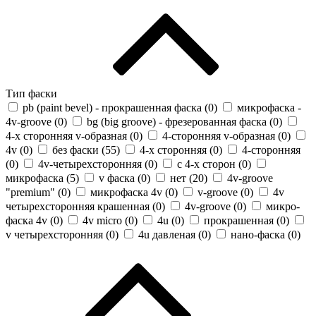
Тип фаски
pb (paint bevel) - прокрашенная фаска (
0
)
микрофаска -
4v-groove (
0
)
bg (big groove) - фрезерованная фаска (
0
)
4-х сторонняя v-образная (
0
)
4-сторонняя v-образная (
0
)
4v (
0
)
без фаски (
55
)
4-х сторонняя (
0
)
4-сторонняя
(
0
)
4v-четырехсторонняя (
0
)
с 4-х сторон (
0
)
микрофаска (
5
)
v фаска (
0
)
нет (
20
)
4v-groove
"premium" (
0
)
микрофаска 4v (
0
)
v-groove (
0
)
4v
четырехсторонняя крашенная (
0
)
4v-groove (
0
)
микро-
фаска 4v (
0
)
4v micro (
0
)
4u (
0
)
прокрашенная (
0
)
v четырехсторонняя (
0
)
4u давленая (
0
)
нано-фаска (
0
)