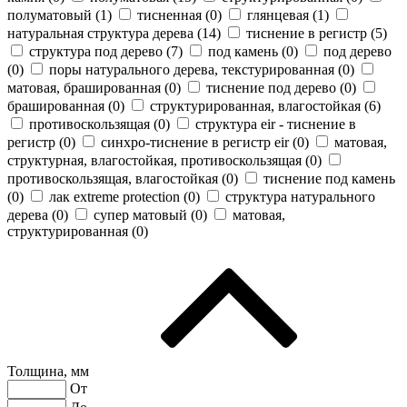
полуматовый (
1
)
тисненная (
0
)
глянцевая (
1
)
натуральная структура дерева (
14
)
тиснение в регистр (
5
)
структура под дерево (
7
)
под камень (
0
)
под дерево
(
0
)
поры натурального дерева, текстурированная (
0
)
матовая, брашированная (
0
)
тиснение под дерево (
0
)
брашированная (
0
)
структурированная, влагостойкая (
6
)
противоскользящая (
0
)
cтруктура eir - тиснение в
регистр (
0
)
синхро-тиснение в регистр eir (
0
)
матовая,
структурная, влагостойкая, противоскользящая (
0
)
противоскользящая, влагостойкая (
0
)
тиснение под камень
(
0
)
лак extreme protection (
0
)
структура натурального
дерева (
0
)
супер матовый (
0
)
матовая,
структурированная (
0
)
Толщина, мм
От