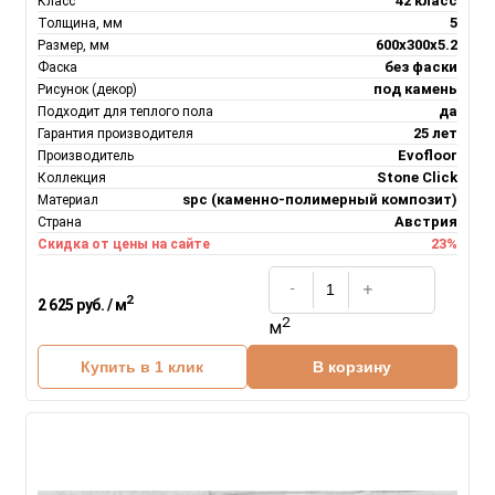
42 класс
Класс
5
Толщина, мм
600х300х5.2
Размер, мм
без фаски
Фаска
под камень
Рисунок (декор)
да
Подходит для теплого пола
25 лет
Гарантия производителя
Evofloor
Производитель
Stone Click
Коллекция
spc (каменно-полимерный композит)
Материал
Австрия
Страна
23%
Скидка от цены на сайте
2
2 625 руб. / м
2
м
Купить в 1 клик
В корзину