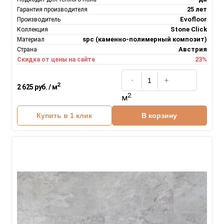
25 лет
Гарантия производителя
Evofloor
Производитель
Stone Click
Коллекция
spc (каменно-полимерный композит)
Материал
Австрия
Страна
23%
Скидка от цены на сайте
2
2 625 руб. / м
2
м
Купить в 1 клик
В корзину