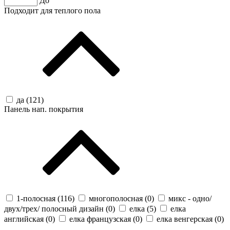
До
Подходит для теплого пола
да (
121
)
Панель нап. покрытия
1-полосная (
116
)
многополосная (
0
)
микс - одно/
двух/трех/ полосный дизайн (
0
)
елка (
5
)
елка
английская (
0
)
елка французская (
0
)
елка венгерская (
0
)