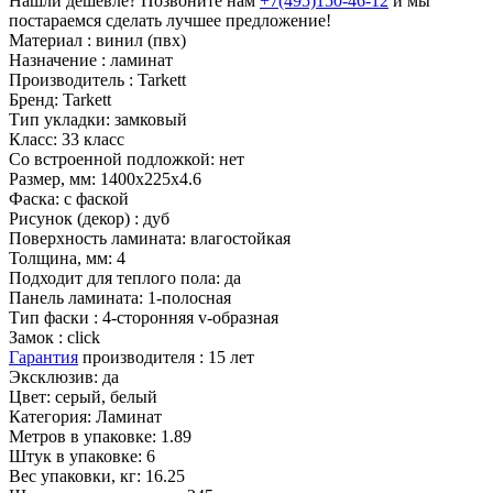
Нашли дешевле? Позвоните нам
+7(495)150-46-12
и мы
постараемся сделать лучшее предложение!
Материал :
винил (пвх)
Назначение :
ламинат
Производитель :
Tarkett
Бренд:
Tarkett
Тип укладки:
замковый
Класс:
33 класс
Со встроенной подложкой:
нет
Размер, мм:
1400х225х4.6
Фаска:
с фаской
Рисунок (декор) :
дуб
Поверхность ламината:
влагостойкая
Толщина, мм:
4
Подходит для теплого пола:
да
Панель ламината:
1-полосная
Тип фаски :
4-сторонняя v-образная
Замок :
click
Гарантия
производителя :
15 лет
Эксклюзив:
да
Цвет:
серый, белый
Категория:
Ламинат
Метров в упаковке:
1.89
Штук в упаковке:
6
Вес упаковки, кг:
16.25