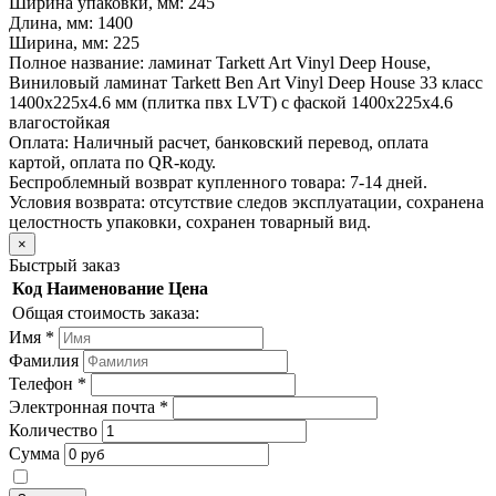
Ширина упаковки, мм:
245
Длина, мм:
1400
Ширина, мм:
225
Полное название:
ламинат Tarkett Art Vinyl Deep House,
Виниловый ламинат Tarkett Ben Art Vinyl Deep House 33 класс
1400х225х4.6 мм (плитка пвх LVT) с фаской 1400х225х4.6
влагостойкая
Оплата:
Наличный расчет, банковский перевод, оплата
картой, оплата по QR-коду.
Беспроблемный возврат купленного товара:
7-14 дней.
Условия возврата: отсутствие следов эксплуатации, сохранена
целостность упаковки, сохранен товарный вид.
×
Быстрый заказ
Код
Наименование
Цена
Общая стоимость заказа:
Имя
*
Фамилия
Телефон
*
Электронная почта
*
Количество
Сумма