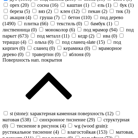
орех (
20
)
сосна (
16
)
каштан (
1
)
ель (
1
)
бук (
1
)
береза (
5
)
вяз (
2
)
клен (
12
)
пекан (
2
)
тик (
3
)
акация (
4
)
груша (
7
)
бетон (
110
)
под дерево
(
1490
)
плитка (
66
)
текстиль (
0
)
бамбук (
1
)
лиственница (
0
)
моноколор (
6
)
под мрамор (
94
)
под
паркет (
673
)
под металл (
11
)
кедр (
2
)
ива (
0
)
тераццо (
4
)
ольха (
0
)
под сланец-slate (
15
)
под
кирпич (
0
)
сланец (
0
)
керамика (
0
)
мраморное
дерево (
0
)
травертин (
0
)
яблоня (
0
)
Поверхность нап. покрытия
st (stone): характерная каменная поверхность (
12
)
матовая (
538
)
синхронное тиснение (
29
)
структурная
(
0
)
тиснение в рисунок (
4
)
wg (wood grain):
рустикальное тиснение (
4
)
влагостойкая (
153
)
матовая,