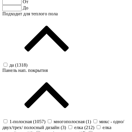
От
До
Подходит для теплого пола
да (
1318
)
Панель нап. покрытия
1-полосная (
1057
)
многополосная (
1
)
микс - одно/
двух/трех/ полосный дизайн (
3
)
елка (
212
)
елка