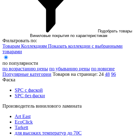
Подобрать товары
Виниловые покрытия по характеристикам
Фильтровать по:
Товарам
Коллекциям
Показать коллекции с выбранными
товарами
по популярности
по возрастанию цены
по убыванию цены
по новизне
Популярные категории
Товаров на странице:
24
48
96
Фаска
SPC с фаской
SPC без фаски
Производитель винилового ламината
Art East
EcoClick
Tarkett
для высоких температур до 70С