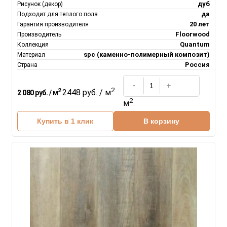
дуб
Рисунок (декор)
да
Подходит для теплого пола
20 лет
Гарантия производителя
Floorwood
Производитель
Quantum
Коллекция
spc (каменно-полимерный композит)
Материал
Россия
Страна
2
2
2448 руб. / м
2 080 руб. / м
2
м
Купить в 1 клик
В корзину