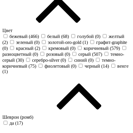
Цвет
бежевый (
466
)
белый (
68
)
голубой (
0
)
желтый
(
2
)
зеленый (
0
)
золотой-oro-gold (
1
)
графит-graphite
(
0
)
красный (
2
)
кремовый (
0
)
коричневый (
579
)
разноцветный (
0
)
розовый (
0
)
серый (
507
)
темно-
серый (
30
)
серебро-silver (
0
)
синий (
0
)
темно-
коричневый (
75
)
фиолетовый (
0
)
черный (
14
)
венге
(
1
)
Шеврон (ромб)
да (
17
)