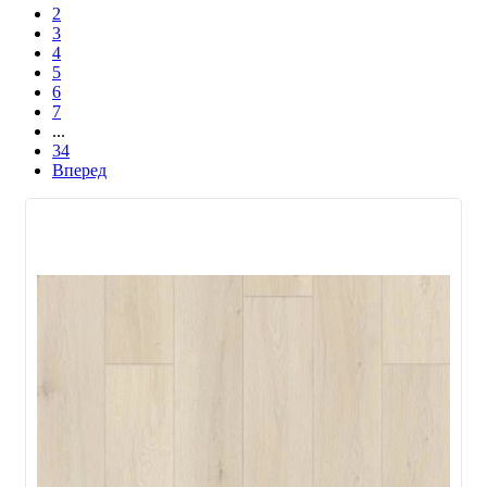
2
3
4
5
6
7
...
34
Вперед