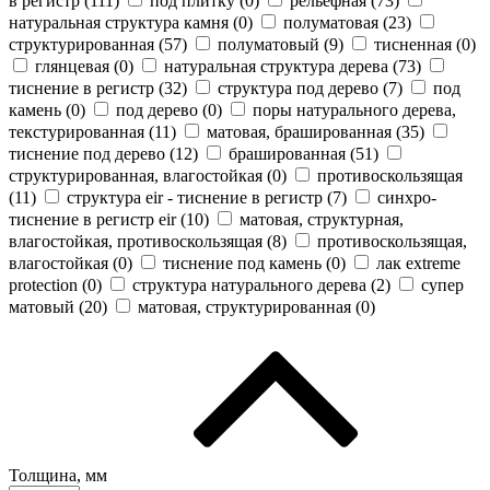
в регистр (
111
)
под плитку (
0
)
рельефная (
73
)
натуральная структура камня (
0
)
полуматовая (
23
)
структурированная (
57
)
полуматовый (
9
)
тисненная (
0
)
глянцевая (
0
)
натуральная структура дерева (
73
)
тиснение в регистр (
32
)
структура под дерево (
7
)
под
камень (
0
)
под дерево (
0
)
поры натурального дерева,
текстурированная (
11
)
матовая, брашированная (
35
)
тиснение под дерево (
12
)
брашированная (
51
)
структурированная, влагостойкая (
0
)
противоскользящая
(
11
)
cтруктура eir - тиснение в регистр (
7
)
синхро-
тиснение в регистр eir (
10
)
матовая, структурная,
влагостойкая, противоскользящая (
8
)
противоскользящая,
влагостойкая (
0
)
тиснение под камень (
0
)
лак extreme
protection (
0
)
структура натурального дерева (
2
)
супер
матовый (
20
)
матовая, структурированная (
0
)
Толщина, мм