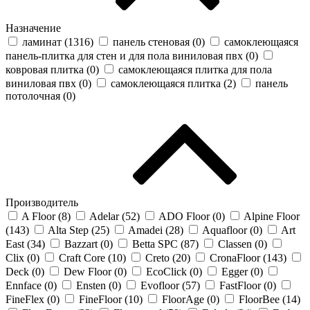
Назначение
ламинат (
1316
)
панель стеновая (
0
)
самоклеющаяся
панель-плитка для стен и для пола виниловая пвх (
0
)
ковровая плитка (
0
)
самоклеющаяся плитка для пола
виниловая пвх (
0
)
самоклеющаяся плитка (
2
)
панель
потолочная (
0
)
Производитель
A Floor (
8
)
Adelar (
52
)
ADO Floor (
0
)
Alpine Floor
(
143
)
Alta Step (
25
)
Amadei (
28
)
Aquafloor (
0
)
Art
East (
34
)
Bazzart (
0
)
Betta SPC (
87
)
Classen (
0
)
Clix (
0
)
Craft Core (
10
)
Creto (
20
)
CronaFloor (
143
)
Deck (
0
)
Dew Floor (
0
)
EcoClick (
0
)
Egger (
0
)
Ennface (
0
)
Ensten (
0
)
Evofloor (
57
)
FastFloor (
0
)
FineFlex (
0
)
FineFloor (
10
)
FloorAge (
0
)
FloorBee (
14
)