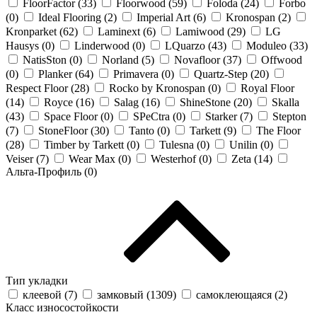
FloorFactor (
33
)
Floorwood (
59
)
Foloda (
24
)
Forbo
(
0
)
Ideal Flooring (
2
)
Imperial Art (
6
)
Kronospan (
2
)
Kronparket (
62
)
Laminext (
6
)
Lamiwood (
29
)
LG
Hausys (
0
)
Linderwood (
0
)
LQuarzo (
43
)
Moduleo (
33
)
NatisSton (
0
)
Norland (
5
)
Novafloor (
37
)
Offwood
(
0
)
Planker (
64
)
Primavera (
0
)
Quartz-Step (
20
)
Respect Floor (
28
)
Rocko by Kronospan (
0
)
Royal Floor
(
14
)
Royce (
16
)
Salag (
16
)
ShineStone (
20
)
Skalla
(
43
)
Space Floor (
0
)
SPeCtra (
0
)
Starker (
7
)
Stepton
(
7
)
StoneFloor (
30
)
Tanto (
0
)
Tarkett (
9
)
The Floor
(
28
)
Timber by Tarkett (
0
)
Tulesna (
0
)
Unilin (
0
)
Veiser (
7
)
Wear Max (
0
)
Westerhof (
0
)
Zeta (
14
)
Альта-Профиль (
0
)
Тип укладки
клеевой (
7
)
замковый (
1309
)
самоклеющаяся (
2
)
Класс износостойкости