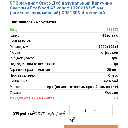
SPC ламинат Creto Дуб натуральный Капучино
Светлый EcoWood 43 класс 1220х183х5 мм
(каменно-полимерный) CR31805-4 с фаской
Тип:
Виниловые покрытия
211879
Код
43 класс
Класс
5
Толщина, мм
1220х183х5
Размер, мм
с фаской
Фаска
дуб
Рисунок (декор)
да
Подходит для теплого пола
20 лет
Гарантия производителя
Creto
Производитель
EcoWood
Коллекция
spc (каменно-полимерный композит)
Материал
Россия
Страна
2%
Скидка от цены на сайте
2
2
2079 руб. / м
1 975 руб. / м
2
м