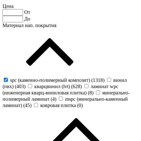
Цена
От
До
Материал нап. покрытия
spc (каменно-полимерный композит) (
1318
)
винил
(пвх) (
403
)
кварцвинил (lvt) (
628
)
ламинат wpc
(инженерная кварц-виниловая плитка) (
8
)
минерально-
полимерный ламинат (
4
)
mspc (минерально-каменный
ламинат) (
45
)
ковровая плитка (
0
)