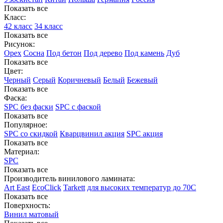
Показать все
Класс:
42 класс
34 класс
Показать все
Рисунок:
Орех
Сосна
Под бетон
Под дерево
Под камень
Дуб
Показать все
Цвет:
Черный
Серый
Коричневый
Белый
Бежевый
Показать все
Фаска:
SPC без фаски
SPC с фаской
Показать все
Популярное:
SPC со скидкой
Кварцвинил акция
SPC акция
Показать все
Материал:
SPC
Показать все
Производитель винилового ламината:
Art East
EcoClick
Tarkett
для высоких температур до 70С
Показать все
Поверхность:
Винил матовый