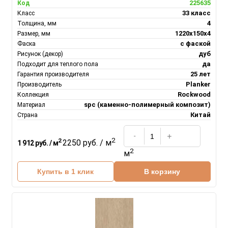
225635
Код
33 класс
Класс
4
Толщина, мм
1220х150х4
Размер, мм
с фаской
Фаска
дуб
Рисунок (декор)
да
Подходит для теплого пола
25 лет
Гарантия производителя
Planker
Производитель
Rockwood
Коллекция
spc (каменно-полимерный композит)
Материал
Китай
Страна
2
2
2250 руб. / м
1 912 руб. / м
2
м
Купить в 1 клик
В корзину