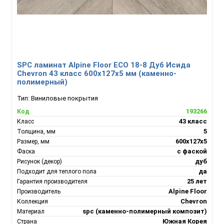
SPC ламинат Alpine Floor ECO 18-8 Дуб Исида
Chevron 43 класс 600х127х5 мм (каменно-
полимерный)
Тип:
Виниловые покрытия
193266
Код
43 класс
Класс
5
Толщина, мм
600х127х5
Размер, мм
с фаской
Фаска
дуб
Рисунок (декор)
да
Подходит для теплого пола
25 лет
Гарантия производителя
Alpine Floor
Производитель
Chevron
Коллекция
spc (каменно-полимерный композит)
Материал
Южная Корея
Страна