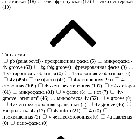
английская (
18
)
елка французская (
17
)
елка венгерская
(
10
)
Тип фаски
pb (paint bevel) - прокрашенная фаска (
5
)
микрофаска -
4v-groove (
63
)
bg (big groove) - фрезерованная фаска (
0
)
4-х сторонняя v-образная (
0
)
4-сторонняя v-образная (
16
)
4v (
494
)
без фаски (
42
)
4-х сторонняя (
95
)
4-
сторонняя (
109
)
4v-четырехсторонняя (
107
)
с 4-х сторон
(
61
)
микрофаска (
81
)
v фаска (
6
)
нет (
7
)
4v-
groove "premium" (
46
)
микрофаска 4v (
52
)
v-groove (
0
)
4v четырехсторонняя крашенная (
5
)
4v-groove (
46
)
микро-фаска 4v (
17
)
4v micro (
21
)
4u (
0
)
прокрашенная (
3
)
v четырехсторонняя (
0
)
4u давленая
(
0
)
нано-фаска (
0
)