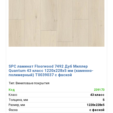
SPC ламинат Floorwood 7492 Дуб Миллер
Quantum 43 класс 1220х228х5 мм (каменно-
полимерный) Т0039037 с фаской
Тип:
Виниловые покрытия
239173
Код
43 класс
Класс
5
Толщина, мм
1220х228х5
Размер, мм
с фаской
Фаска