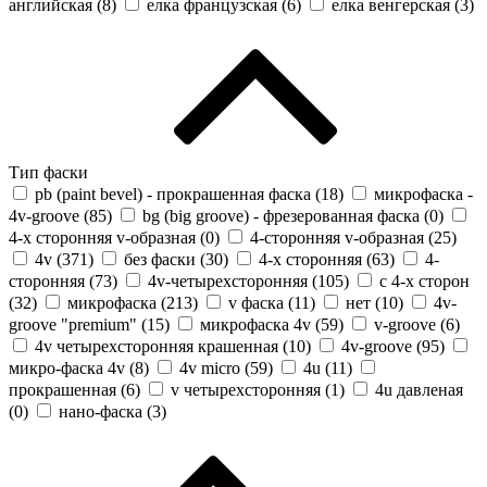
английская (
8
)
елка французская (
6
)
елка венгерская (
3
)
Тип фаски
pb (paint bevel) - прокрашенная фаска (
18
)
микрофаска -
4v-groove (
85
)
bg (big groove) - фрезерованная фаска (
0
)
4-х сторонняя v-образная (
0
)
4-сторонняя v-образная (
25
)
4v (
371
)
без фаски (
30
)
4-х сторонняя (
63
)
4-
сторонняя (
73
)
4v-четырехсторонняя (
105
)
с 4-х сторон
(
32
)
микрофаска (
213
)
v фаска (
11
)
нет (
10
)
4v-
groove "premium" (
15
)
микрофаска 4v (
59
)
v-groove (
6
)
4v четырехсторонняя крашенная (
10
)
4v-groove (
95
)
микро-фаска 4v (
8
)
4v micro (
59
)
4u (
11
)
прокрашенная (
6
)
v четырехсторонняя (
1
)
4u давленая
(
0
)
нано-фаска (
3
)