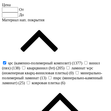
Цена
От
До
Материал нап. покрытия
spc (каменно-полимерный композит) (
1377
)
винил
(пвх) (
138
)
кварцвинил (lvt) (
205
)
ламинат wpc
(инженерная кварц-виниловая плитка) (
0
)
минерально-
полимерный ламинат (
13
)
mspc (минерально-каменный
ламинат) (
25
)
ковровая плитка (
6
)