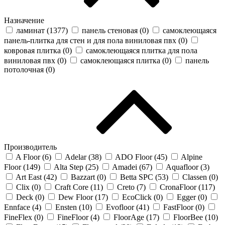
Назначение
ламинат (
1377
)
панель стеновая (
0
)
самоклеющаяся
панель-плитка для стен и для пола виниловая пвх (
0
)
ковровая плитка (
0
)
самоклеющаяся плитка для пола
виниловая пвх (
0
)
самоклеющаяся плитка (
0
)
панель
потолочная (
0
)
Производитель
A Floor (
6
)
Adelar (
38
)
ADO Floor (
45
)
Alpine
Floor (
149
)
Alta Step (
25
)
Amadei (
67
)
Aquafloor (
3
)
Art East (
42
)
Bazzart (
0
)
Betta SPC (
53
)
Classen (
0
)
Clix (
0
)
Craft Core (
11
)
Creto (
7
)
CronaFloor (
117
)
Deck (
0
)
Dew Floor (
17
)
EcoClick (
0
)
Egger (
0
)
Ennface (
4
)
Ensten (
10
)
Evofloor (
41
)
FastFloor (
0
)
FineFlex (
0
)
FineFloor (
4
)
FloorAge (
17
)
FloorBee (
10
)