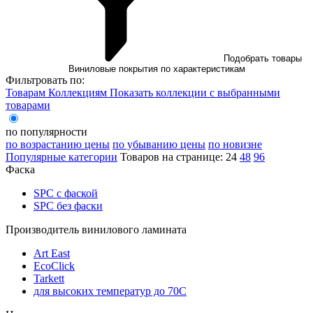
Подобрать товары
Виниловые покрытия по характеристикам
Фильтровать по:
Товарам
Коллекциям
Показать коллекции с выбранными
товарами
по популярности
по возрастанию цены
по убыванию цены
по новизне
Популярные категории
Товаров на странице:
24
48
96
Фаска
SPC с фаской
SPC без фаски
Производитель винилового ламината
Art East
EcoClick
Tarkett
для высоких температур до 70С