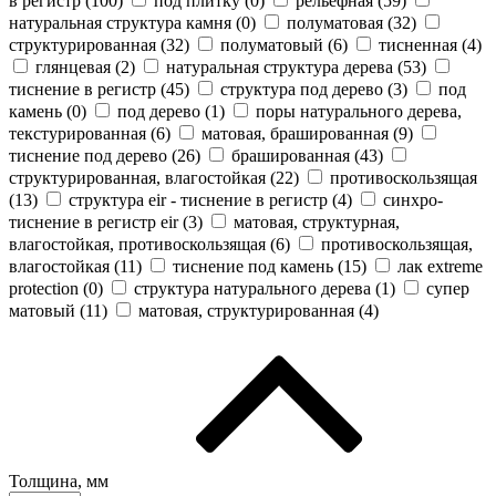
в регистр (
100
)
под плитку (
0
)
рельефная (
59
)
натуральная структура камня (
0
)
полуматовая (
32
)
структурированная (
32
)
полуматовый (
6
)
тисненная (
4
)
глянцевая (
2
)
натуральная структура дерева (
53
)
тиснение в регистр (
45
)
структура под дерево (
3
)
под
камень (
0
)
под дерево (
1
)
поры натурального дерева,
текстурированная (
6
)
матовая, брашированная (
9
)
тиснение под дерево (
26
)
брашированная (
43
)
структурированная, влагостойкая (
22
)
противоскользящая
(
13
)
cтруктура eir - тиснение в регистр (
4
)
синхро-
тиснение в регистр eir (
3
)
матовая, структурная,
влагостойкая, противоскользящая (
6
)
противоскользящая,
влагостойкая (
11
)
тиснение под камень (
15
)
лак extreme
protection (
0
)
структура натурального дерева (
1
)
супер
матовый (
11
)
матовая, структурированная (
4
)
Толщина, мм