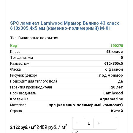
SPC ламинат Lamiwood Мрамор Бьянко 43 класс
610х305.4х5 мм (каменно-полимерный) M-01
Тип:
Виниловые покрытия
190278
Код
43 класс
Класс
5
Толщина, мм
610х305х5
Размер, мм
с фаской
Фаска
под мрамор
Рисунок (декор)
да
Подходит для теплого пола
20 лет
Гарантия производителя
Lamiwood
Производитель
Aquamarine
Коллекция
spc (каменно-полимерный композит)
Материал
Китай
Страна
2
2
2489 руб. / м
2 122 руб. / м
2