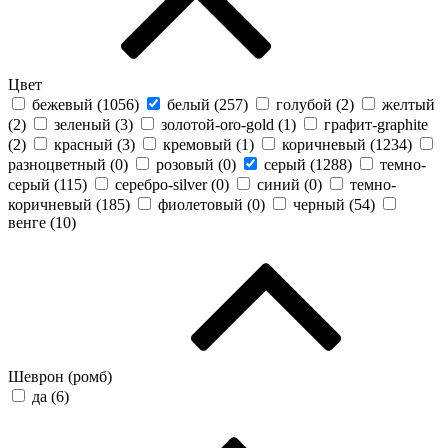
Цвет
бежевый (
1056
)
белый (
257
)
голубой (
2
)
желтый
(
2
)
зеленый (
3
)
золотой-oro-gold (
1
)
графит-graphite
(
2
)
красный (
3
)
кремовый (
1
)
коричневый (
1234
)
разноцветный (
0
)
розовый (
0
)
серый (
1288
)
темно-
серый (
115
)
серебро-silver (
0
)
синий (
0
)
темно-
коричневый (
185
)
фиолетовый (
0
)
черный (
54
)
венге (
10
)
Шеврон (ромб)
да (
6
)