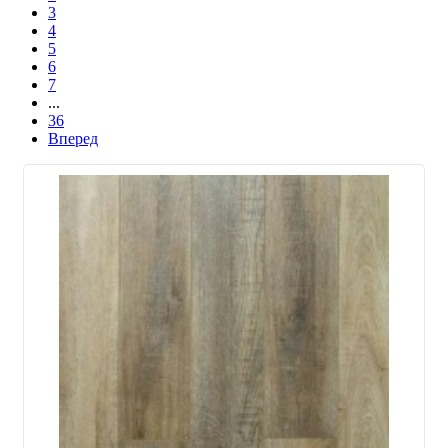
3
4
5
6
7
...
36
Вперед