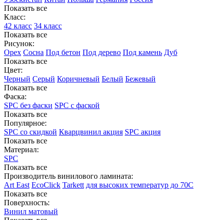
Показать все
Класс:
42 класс
34 класс
Показать все
Рисунок:
Орех
Сосна
Под бетон
Под дерево
Под камень
Дуб
Показать все
Цвет:
Черный
Серый
Коричневый
Белый
Бежевый
Показать все
Фаска:
SPC без фаски
SPC с фаской
Показать все
Популярное:
SPC со скидкой
Кварцвинил акция
SPC акция
Показать все
Материал:
SPC
Показать все
Производитель винилового ламината:
Art East
EcoClick
Tarkett
для высоких температур до 70С
Показать все
Поверхность:
Винил матовый