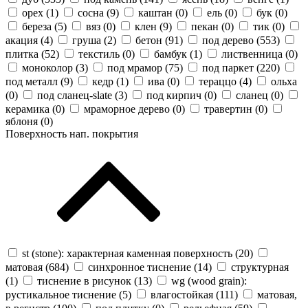
орех (
1
)
сосна (
9
)
каштан (
0
)
ель (
0
)
бук (
0
)
береза (
5
)
вяз (
0
)
клен (
9
)
пекан (
0
)
тик (
0
)
акация (
4
)
груша (
2
)
бетон (
91
)
под дерево (
553
)
плитка (
52
)
текстиль (
0
)
бамбук (
1
)
лиственница (
0
)
моноколор (
3
)
под мрамор (
75
)
под паркет (
220
)
под металл (
9
)
кедр (
1
)
ива (
0
)
тераццо (
4
)
ольха
(
0
)
под сланец-slate (
3
)
под кирпич (
0
)
сланец (
0
)
керамика (
0
)
мраморное дерево (
0
)
травертин (
0
)
яблоня (
0
)
Поверхность нап. покрытия
st (stone): характерная каменная поверхность (
20
)
матовая (
684
)
синхронное тиснение (
14
)
структурная
(
1
)
тиснение в рисунок (
13
)
wg (wood grain):
рустикальное тиснение (
5
)
влагостойкая (
111
)
матовая,