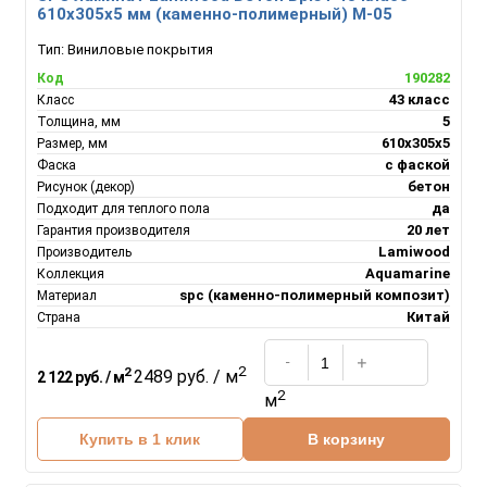
610х305х5 мм (каменно-полимерный) M-05
Тип:
Виниловые покрытия
190282
Код
43 класс
Класс
5
Толщина, мм
610х305х5
Размер, мм
с фаской
Фаска
бетон
Рисунок (декор)
да
Подходит для теплого пола
20 лет
Гарантия производителя
Lamiwood
Производитель
Aquamarine
Коллекция
spc (каменно-полимерный композит)
Материал
Китай
Страна
2
2
2489 руб. / м
2 122 руб. / м
2
м
Купить в 1 клик
В корзину