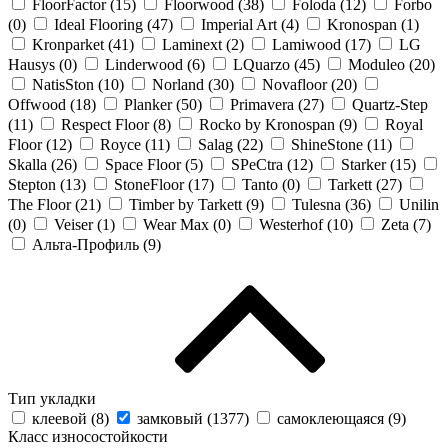
FloorFactor (
15
)
Floorwood (
38
)
Foloda (
12
)
Forbo
(
0
)
Ideal Flooring (
47
)
Imperial Art (
4
)
Kronospan (
1
)
Kronparket (
41
)
Laminext (
2
)
Lamiwood (
17
)
LG
Hausys (
0
)
Linderwood (
6
)
LQuarzo (
45
)
Moduleo (
20
)
NatisSton (
10
)
Norland (
30
)
Novafloor (
20
)
Offwood (
18
)
Planker (
50
)
Primavera (
27
)
Quartz-Step
(
11
)
Respect Floor (
8
)
Rocko by Kronospan (
9
)
Royal
Floor (
12
)
Royce (
11
)
Salag (
22
)
ShineStone (
11
)
Skalla (
26
)
Space Floor (
5
)
SPeCtra (
12
)
Starker (
15
)
Stepton (
13
)
StoneFloor (
17
)
Tanto (
0
)
Tarkett (
27
)
The Floor (
21
)
Timber by Tarkett (
9
)
Tulesna (
36
)
Unilin
(
0
)
Veiser (
1
)
Wear Max (
0
)
Westerhof (
10
)
Zeta (
7
)
Альта-Профиль (
9
)
Тип укладки
клеевой (
8
)
замковый (
1377
)
самоклеющаяся (
9
)
Класс износостойкости