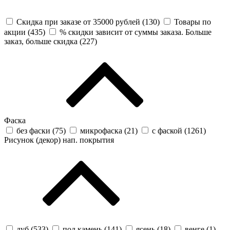
Скидка при заказе от 35000 рублей (
130
)
Товары по
акции (
435
)
% скидки зависит от суммы заказа. Больше
заказ, больше скидка (
227
)
Фаска
без фаски (
75
)
микрофаска (
21
)
с фаской (
1261
)
Рисунок (декор) нап. покрытия
дуб (
533
)
под камень (
141
)
ясень (
18
)
венге (
1
)