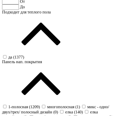
От
До
Подходит для теплого пола
да (
1377
)
Панель нап. покрытия
1-полосная (
1209
)
многополосная (
1
)
микс - одно/
двух/трех/ полосный дизайн (
0
)
елка (
140
)
елка