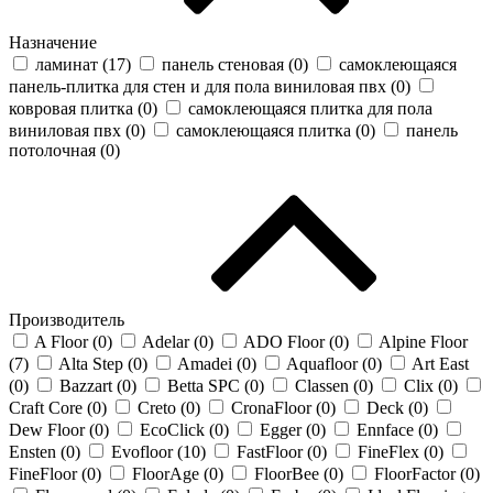
Назначение
ламинат (
17
)
панель стеновая (
0
)
самоклеющаяся
панель-плитка для стен и для пола виниловая пвх (
0
)
ковровая плитка (
0
)
самоклеющаяся плитка для пола
виниловая пвх (
0
)
самоклеющаяся плитка (
0
)
панель
потолочная (
0
)
Производитель
A Floor (
0
)
Adelar (
0
)
ADO Floor (
0
)
Alpine Floor
(
7
)
Alta Step (
0
)
Amadei (
0
)
Aquafloor (
0
)
Art East
(
0
)
Bazzart (
0
)
Betta SPC (
0
)
Classen (
0
)
Clix (
0
)
Craft Core (
0
)
Creto (
0
)
CronaFloor (
0
)
Deck (
0
)
Dew Floor (
0
)
EcoClick (
0
)
Egger (
0
)
Ennface (
0
)
Ensten (
0
)
Evofloor (
10
)
FastFloor (
0
)
FineFlex (
0
)
FineFloor (
0
)
FloorAge (
0
)
FloorBee (
0
)
FloorFactor (
0
)