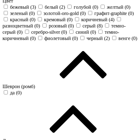
Цвет
бежевый (
3
)
белый (
2
)
голубой (
0
)
желтый (
0
)
зеленый (
0
)
золотой-oro-gold (
0
)
графит-graphite (
0
)
красный (
0
)
кремовый (
0
)
коричневый (
4
)
разноцветный (
0
)
розовый (
0
)
серый (
8
)
темно-
серый (
0
)
серебро-silver (
0
)
синий (
0
)
темно-
коричневый (
0
)
фиолетовый (
0
)
черный (
2
)
венге (
0
)
Шеврон (ромб)
да (
0
)