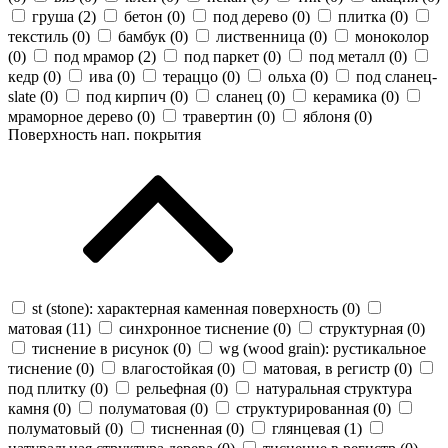
груша (
2
)
бетон (
0
)
под дерево (
0
)
плитка (
0
)
текстиль (
0
)
бамбук (
0
)
лиственница (
0
)
моноколор
(
0
)
под мрамор (
2
)
под паркет (
0
)
под металл (
0
)
кедр (
0
)
ива (
0
)
тераццо (
0
)
ольха (
0
)
под сланец-
slate (
0
)
под кирпич (
0
)
сланец (
0
)
керамика (
0
)
мраморное дерево (
0
)
травертин (
0
)
яблоня (
0
)
Поверхность нап. покрытия
st (stone): характерная каменная поверхность (
0
)
матовая (
11
)
синхронное тиснение (
0
)
структурная (
0
)
тиснение в рисунок (
0
)
wg (wood grain): рустикальное
тиснение (
0
)
влагостойкая (
0
)
матовая, в регистр (
0
)
под плитку (
0
)
рельефная (
0
)
натуральная структура
камня (
0
)
полуматовая (
0
)
структурированная (
0
)
полуматовый (
0
)
тисненная (
0
)
глянцевая (
1
)