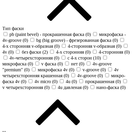
Тип фаски
pb (paint bevel) - прокрашенная фаска (
0
)
микрофаска -
4v-groove (
0
)
bg (big groove) - фрезерованная фаска (
0
)
4-х сторонняя v-образная (
0
)
4-сторонняя v-образная (
0
)
4v (
0
)
без фаски (
2
)
4-х сторонняя (
0
)
4-сторонняя (
0
)
4v-четырехсторонняя (
0
)
с 4-х сторон (
10
)
микрофаска (
0
)
v фаска (
0
)
нет (
0
)
4v-groove
"premium" (
0
)
микрофаска 4v (
0
)
v-groove (
0
)
4v
четырехсторонняя крашенная (
0
)
4v-groove (
0
)
микро-
фаска 4v (
0
)
4v micro (
0
)
4u (
0
)
прокрашенная (
0
)
v четырехсторонняя (
0
)
4u давленая (
0
)
нано-фаска (
0
)