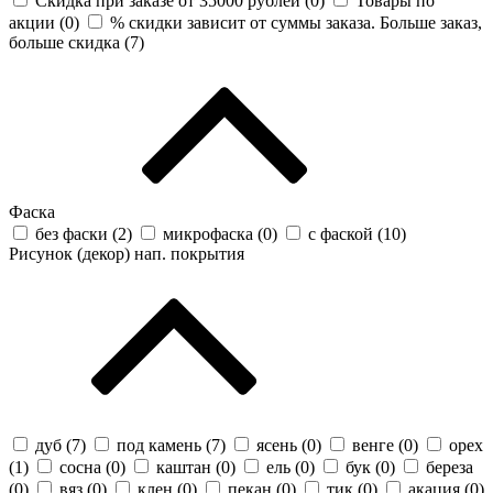
Скидка при заказе от 35000 рублей (
0
)
Товары по
акции (
0
)
% скидки зависит от суммы заказа. Больше заказ,
больше скидка (
7
)
Фаска
без фаски (
2
)
микрофаска (
0
)
с фаской (
10
)
Рисунок (декор) нап. покрытия
дуб (
7
)
под камень (
7
)
ясень (
0
)
венге (
0
)
орех
(
1
)
сосна (
0
)
каштан (
0
)
ель (
0
)
бук (
0
)
береза
(
0
)
вяз (
0
)
клен (
0
)
пекан (
0
)
тик (
0
)
акация (
0
)