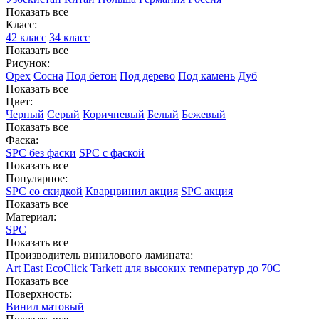
Показать все
Класс:
42 класс
34 класс
Показать все
Рисунок:
Орех
Сосна
Под бетон
Под дерево
Под камень
Дуб
Показать все
Цвет:
Черный
Серый
Коричневый
Белый
Бежевый
Показать все
Фаска:
SPC без фаски
SPC с фаской
Показать все
Популярное:
SPC со скидкой
Кварцвинил акция
SPC акция
Показать все
Материал:
SPC
Показать все
Производитель винилового ламината:
Art East
EcoClick
Tarkett
для высоких температур до 70С
Показать все
Поверхность:
Винил матовый