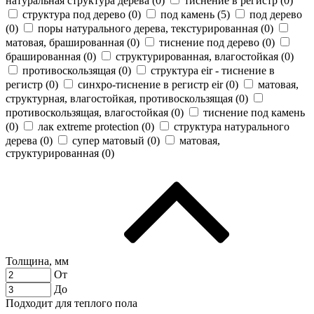
натуральная структура дерева (
0
)
тиснение в регистр (
0
)
структура под дерево (
0
)
под камень (
5
)
под дерево
(
0
)
поры натурального дерева, текстурированная (
0
)
матовая, брашированная (
0
)
тиснение под дерево (
0
)
брашированная (
0
)
структурированная, влагостойкая (
0
)
противоскользящая (
0
)
cтруктура eir - тиснение в
регистр (
0
)
синхро-тиснение в регистр eir (
0
)
матовая,
структурная, влагостойкая, противоскользящая (
0
)
противоскользящая, влагостойкая (
0
)
тиснение под камень
(
0
)
лак extreme protection (
0
)
структура натурального
дерева (
0
)
супер матовый (
0
)
матовая,
структурированная (
0
)
Толщина, мм
От
До
Подходит для теплого пола