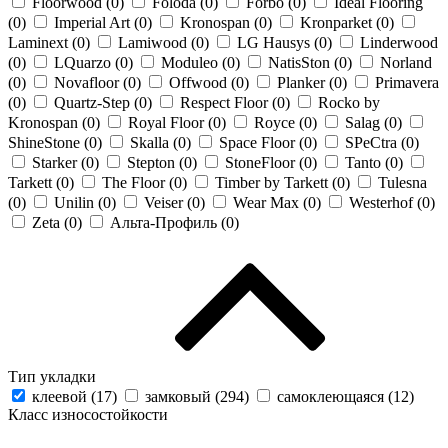
Floorwood (
0
)
Foloda (
0
)
Forbo (
0
)
Ideal Flooring
(
0
)
Imperial Art (
0
)
Kronospan (
0
)
Kronparket (
0
)
Laminext (
0
)
Lamiwood (
0
)
LG Hausys (
0
)
Linderwood
(
0
)
LQuarzo (
0
)
Moduleo (
0
)
NatisSton (
0
)
Norland
(
0
)
Novafloor (
0
)
Offwood (
0
)
Planker (
0
)
Primavera
(
0
)
Quartz-Step (
0
)
Respect Floor (
0
)
Rocko by
Kronospan (
0
)
Royal Floor (
0
)
Royce (
0
)
Salag (
0
)
ShineStone (
0
)
Skalla (
0
)
Space Floor (
0
)
SPeCtra (
0
)
Starker (
0
)
Stepton (
0
)
StoneFloor (
0
)
Tanto (
0
)
Tarkett (
0
)
The Floor (
0
)
Timber by Tarkett (
0
)
Tulesna
(
0
)
Unilin (
0
)
Veiser (
0
)
Wear Max (
0
)
Westerhof (
0
)
Zeta (
0
)
Альта-Профиль (
0
)
Тип укладки
клеевой (
17
)
замковый (
294
)
самоклеющаяся (
12
)
Класс износостойкости