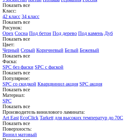
Показать все
Класс:
42 класс
34 класс
Показать все
Рисунок:
Орех
Сосна
Под бетон
Под дерево
Под камень
Дуб
Показать все
Цвет:
Черный
Серый
Коричневый
Белый
Бежевый
Показать все
Фаска:
SPC без фаски
SPC с фаской
Показать все
Популярное:
SPC со скидкой
Кварцвинил акция
SPC акция
Показать все
Материал:
SPC
Показать все
Производитель винилового ламината:
Art East
EcoClick
Tarkett
для высоких температур до 70С
Показать все
Поверхность:
Винил матовый