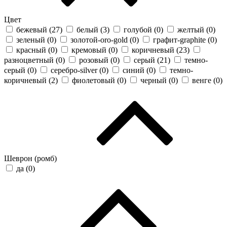
Цвет
бежевый (
27
)
белый (
3
)
голубой (
0
)
желтый (
0
)
зеленый (
0
)
золотой-oro-gold (
0
)
графит-graphite (
0
)
красный (
0
)
кремовый (
0
)
коричневый (
23
)
разноцветный (
0
)
розовый (
0
)
серый (
21
)
темно-
серый (
0
)
серебро-silver (
0
)
синий (
0
)
темно-
коричневый (
2
)
фиолетовый (
0
)
черный (
0
)
венге (
0
)
Шеврон (ромб)
да (
0
)