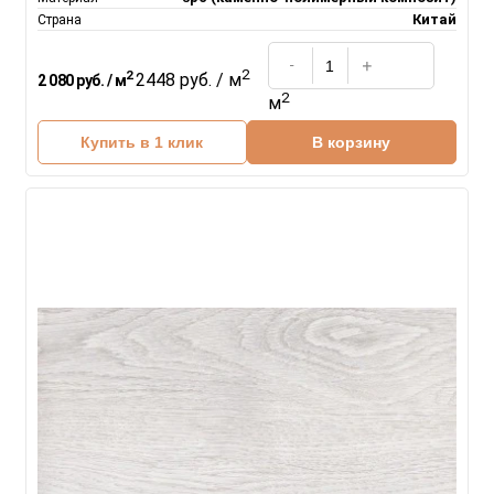
Китай
Страна
2
2
2448 руб. / м
2 080 руб. / м
2
м
Купить в 1 клик
В корзину