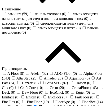
Назначение
ламинат (
59
)
панель стеновая (
0
)
самоклеющаяся
панель-плитка для стен и для пола виниловая пвх (
0
)
ковровая плитка (
0
)
самоклеющаяся плитка для пола
виниловая пвх (
0
)
самоклеющаяся плитка (
0
)
панель
потолочная (
0
)
Производитель
A Floor (
8
)
Adelar (
52
)
ADO Floor (
0
)
Alpine Floor
(
143
)
Alta Step (
25
)
Amadei (
28
)
Aquafloor (
0
)
Art
East (
34
)
Bazzart (
0
)
Betta SPC (
87
)
Classen (
0
)
Clix (
0
)
Craft Core (
10
)
Creto (
20
)
CronaFloor (
143
)
Deck (
0
)
Dew Floor (
0
)
EcoClick (
0
)
Egger (
0
)
Ennface (
0
)
Ensten (
0
)
Evofloor (
57
)
FastFloor (
0
)
FineFlex (
0
)
FineFloor (
10
)
FloorAge (
0
)
FloorBee (
14
)