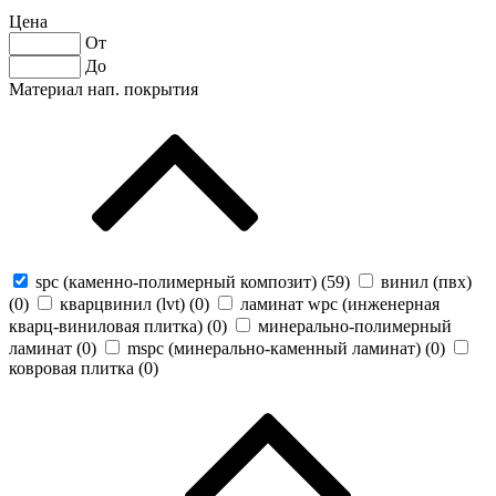
Цена
От
До
Материал нап. покрытия
spc (каменно-полимерный композит) (
59
)
винил (пвх)
(
0
)
кварцвинил (lvt) (
0
)
ламинат wpc (инженерная
кварц-виниловая плитка) (
0
)
минерально-полимерный
ламинат (
0
)
mspc (минерально-каменный ламинат) (
0
)
ковровая плитка (
0
)