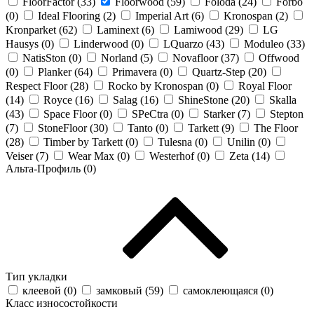
FloorFactor (
33
)
Floorwood (
59
)
Foloda (
24
)
Forbo
(
0
)
Ideal Flooring (
2
)
Imperial Art (
6
)
Kronospan (
2
)
Kronparket (
62
)
Laminext (
6
)
Lamiwood (
29
)
LG
Hausys (
0
)
Linderwood (
0
)
LQuarzo (
43
)
Moduleo (
33
)
NatisSton (
0
)
Norland (
5
)
Novafloor (
37
)
Offwood
(
0
)
Planker (
64
)
Primavera (
0
)
Quartz-Step (
20
)
Respect Floor (
28
)
Rocko by Kronospan (
0
)
Royal Floor
(
14
)
Royce (
16
)
Salag (
16
)
ShineStone (
20
)
Skalla
(
43
)
Space Floor (
0
)
SPeCtra (
0
)
Starker (
7
)
Stepton
(
7
)
StoneFloor (
30
)
Tanto (
0
)
Tarkett (
9
)
The Floor
(
28
)
Timber by Tarkett (
0
)
Tulesna (
0
)
Unilin (
0
)
Veiser (
7
)
Wear Max (
0
)
Westerhof (
0
)
Zeta (
14
)
Альта-Профиль (
0
)
Тип укладки
клеевой (
0
)
замковый (
59
)
самоклеющаяся (
0
)
Класс износостойкости