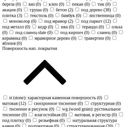
береза (
0
)
вяз (
0
)
клен (
0
)
пекан (
0
)
тик (
0
)
акация (
0
)
груша (
0
)
бетон (
2
)
под дерево (
38
)
плитка (
3
)
текстиль (
0
)
бамбук (
0
)
лиственница (
0
)
моноколор (
0
)
под мрамор (
2
)
под паркет (
12
)
под металл (
0
)
кедр (
0
)
ива (
0
)
тераццо (
0
)
ольха
(
0
)
под сланец-slate (
0
)
под кирпич (
0
)
сланец (
0
)
керамика (
0
)
мраморное дерево (
0
)
травертин (
0
)
яблоня (
0
)
Поверхность нап. покрытия
st (stone): характерная каменная поверхность (
0
)
матовая (
12
)
синхронное тиснение (
0
)
структурная (
0
)
тиснение в рисунок (
0
)
wg (wood grain): рустикальное
тиснение (
0
)
влагостойкая (
0
)
матовая, в регистр (
0
)
под плитку (
0
)
рельефная (
0
)
натуральная структура
камня (
0
)
полуматовая (
0
)
структурированная (
20
)