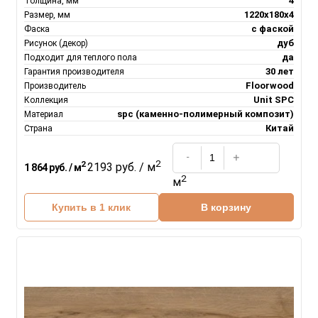
4
Толщина, мм
1220х180х4
Размер, мм
с фаской
Фаска
дуб
Рисунок (декор)
да
Подходит для теплого пола
30 лет
Гарантия производителя
Floorwood
Производитель
Unit SPC
Коллекция
spc (каменно-полимерный композит)
Материал
Китай
Страна
2
2
2193 руб. / м
1 864 руб. / м
2
м
Купить в 1 клик
В корзину