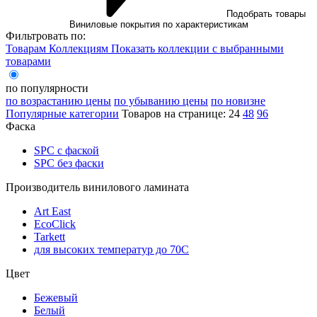
Подобрать товары
Виниловые покрытия по характеристикам
Фильтровать по:
Товарам
Коллекциям
Показать коллекции с выбранными
товарами
по популярности
по возрастанию цены
по убыванию цены
по новизне
Популярные категории
Товаров на странице:
24
48
96
Фаска
SPC с фаской
SPC без фаски
Производитель винилового ламината
Art East
EcoClick
Tarkett
для высоких температур до 70С
Цвет
Бежевый
Белый