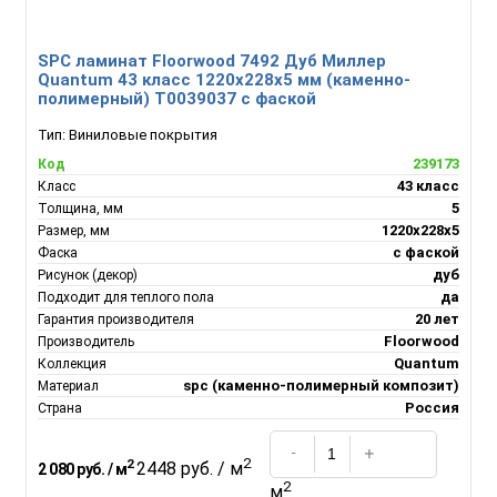
SPC ламинат Floorwood 7492 Дуб Миллер
Quantum 43 класс 1220х228х5 мм (каменно-
полимерный) Т0039037 с фаской
Тип:
Виниловые покрытия
239173
Код
43 класс
Класс
5
Толщина, мм
1220х228х5
Размер, мм
с фаской
Фаска
дуб
Рисунок (декор)
да
Подходит для теплого пола
20 лет
Гарантия производителя
Floorwood
Производитель
Quantum
Коллекция
spc (каменно-полимерный композит)
Материал
Россия
Страна
2
2
2448 руб. / м
2 080 руб. / м
2
м