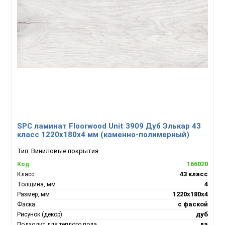
SPC ламинат Floorwood Unit 3909 Дуб Элькар 43
класс 1220х180х4 мм (каменно-полимерный)
Тип:
Виниловые покрытия
166020
Код
43 класс
Класс
4
Толщина, мм
1220х180х4
Размер, мм
с фаской
Фаска
дуб
Рисунок (декор)
да
Подходит для теплого пола