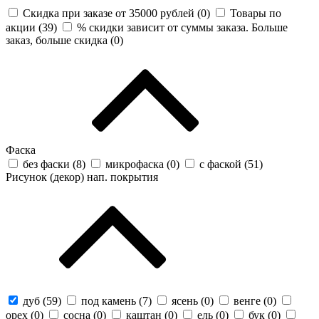
Скидка при заказе от 35000 рублей (
0
)
Товары по
акции (
39
)
% скидки зависит от суммы заказа. Больше
заказ, больше скидка (
0
)
Фаска
без фаски (
8
)
микрофаска (
0
)
с фаской (
51
)
Рисунок (декор) нап. покрытия
дуб (
59
)
под камень (
7
)
ясень (
0
)
венге (
0
)
орех (
0
)
сосна (
0
)
каштан (
0
)
ель (
0
)
бук (
0
)