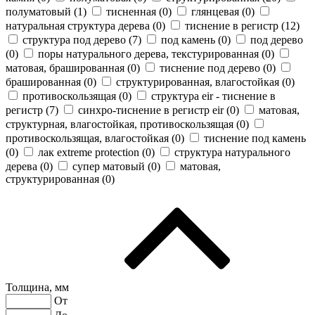
полуматовый (
1
)
тисненная (
0
)
глянцевая (
0
)
натуральная структура дерева (
0
)
тиснение в регистр (
12
)
структура под дерево (
7
)
под камень (
0
)
под дерево
(
0
)
поры натурального дерева, текстурированная (
0
)
матовая, брашированная (
0
)
тиснение под дерево (
0
)
брашированная (
0
)
структурированная, влагостойкая (
0
)
противоскользящая (
0
)
cтруктура eir - тиснение в
регистр (
7
)
синхро-тиснение в регистр eir (
0
)
матовая,
структурная, влагостойкая, противоскользящая (
0
)
противоскользящая, влагостойкая (
0
)
тиснение под камень
(
0
)
лак extreme protection (
0
)
структура натурального
дерева (
0
)
супер матовый (
0
)
матовая,
структурированная (
0
)
Толщина, мм
От