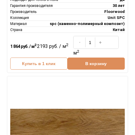
30 лет
Гарантия производителя
Floorwood
Производитель
Unit SPC
Коллекция
spc (каменно-полимерный композит)
Материал
Китай
Страна
2
2
2193 руб. / м
1 864 руб. / м
2
м
Купить в 1 клик
В корзину