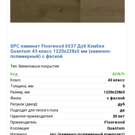
SPC ламинат Floorwood 6537 Дуб Кэмбел
Quantum 43 класс 1220х228х5 мм (каменно-
полимерный) с фаской
Тип:
Виниловые покрытия
207671
Код
43 класс
Класс
5
Толщина, мм
1220х228х5
Размер, мм
с фаской
Фаска
дуб
Рисунок (декор)
да
Подходит для теплого пола
20 лет
Гарантия производителя
Floorwood
Производитель
Quantum
Коллекция
spc (каменно-полимерный композит)
Материал