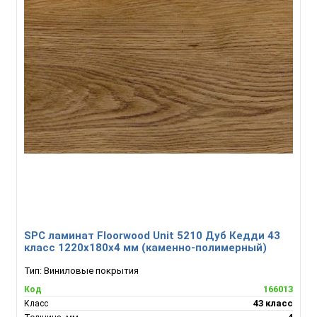
SPC ламинат Floorwood Unit 5210 Дуб Кедди 43
класс 1220х180х4 мм (каменно-полимерный)
Тип:
Виниловые покрытия
166013
Код
43 класс
Класс