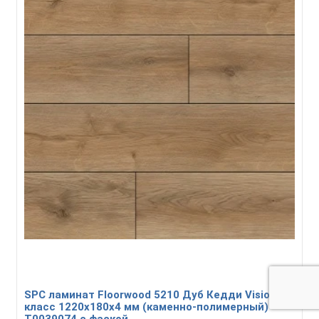
SPC ламинат Floorwood 5210 Дуб Кедди Visio 43
класс 1220х180х4 мм (каменно-полимерный)