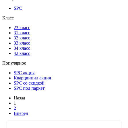
SPC
Класс
23 класс
31 класс
32 класс
33 класс
34 класс
42 класс
Популярное
SPC акция
Кварцвинил акция
SPC со скидкой
SPC под паркет
Назад
1
2
Вперед