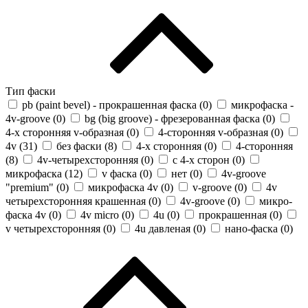
Тип фаски
pb (paint bevel) - прокрашенная фаска (
0
)
микрофаска -
4v-groove (
0
)
bg (big groove) - фрезерованная фаска (
0
)
4-х сторонняя v-образная (
0
)
4-сторонняя v-образная (
0
)
4v (
31
)
без фаски (
8
)
4-х сторонняя (
0
)
4-сторонняя
(
8
)
4v-четырехсторонняя (
0
)
с 4-х сторон (
0
)
микрофаска (
12
)
v фаска (
0
)
нет (
0
)
4v-groove
"premium" (
0
)
микрофаска 4v (
0
)
v-groove (
0
)
4v
четырехсторонняя крашенная (
0
)
4v-groove (
0
)
микро-
фаска 4v (
0
)
4v micro (
0
)
4u (
0
)
прокрашенная (
0
)
v четырехсторонняя (
0
)
4u давленая (
0
)
нано-фаска (
0
)