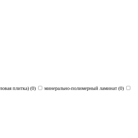
овая плитка) (
0
)
минерально-полимерный ламинат (
0
)