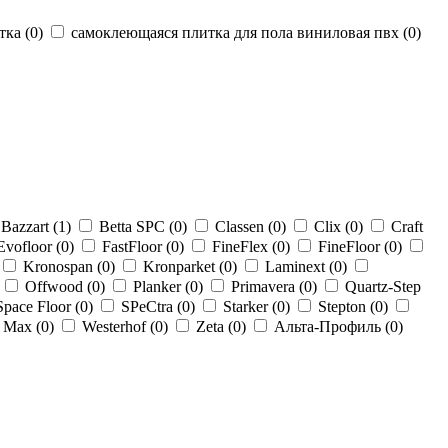
тка (
0
)
самоклеющаяся плитка для пола виниловая пвх (
0
)
Bazzart (
1
)
Betta SPC (
0
)
Classen (
0
)
Clix (
0
)
Craft
Evofloor (
0
)
FastFloor (
0
)
FineFlex (
0
)
FineFloor (
0
)
Kronospan (
0
)
Kronparket (
0
)
Laminext (
0
)
Offwood (
0
)
Planker (
0
)
Primavera (
0
)
Quartz-Step
Space Floor (
0
)
SPeCtra (
0
)
Starker (
0
)
Stepton (
0
)
 Max (
0
)
Westerhof (
0
)
Zeta (
0
)
Альта-Профиль (
0
)