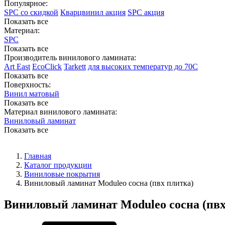
Популярное:
SPC со скидкой
Кварцвинил акция
SPC акция
Показать все
Материал:
SPC
Показать все
Производитель винилового ламината:
Art East
EcoClick
Tarkett
для высоких температур до 70С
Показать все
Поверхность:
Винил матовый
Показать все
Материал винилового ламината:
Виниловый ламинат
Показать все
Главная
Каталог продукции
Виниловые покрытия
Виниловый ламинат Moduleo сосна (пвх плитка)
Виниловый ламинат Moduleo сосна (пвх