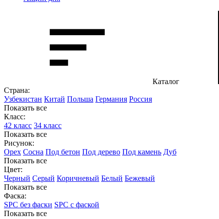
Каталог
Страна:
Узбекистан
Китай
Польша
Германия
Россия
Показать все
Класс:
42 класс
34 класс
Показать все
Рисунок:
Орех
Сосна
Под бетон
Под дерево
Под камень
Дуб
Показать все
Цвет:
Черный
Серый
Коричневый
Белый
Бежевый
Показать все
Фаска:
SPC без фаски
SPC с фаской
Показать все