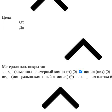
Цена
От
До
Материал нап. покрытия
spc (каменно-полимерный композит) (
0
)
винил (пвх) (
0
)
mspc (минерально-каменный ламинат) (
0
)
ковровая плитка (