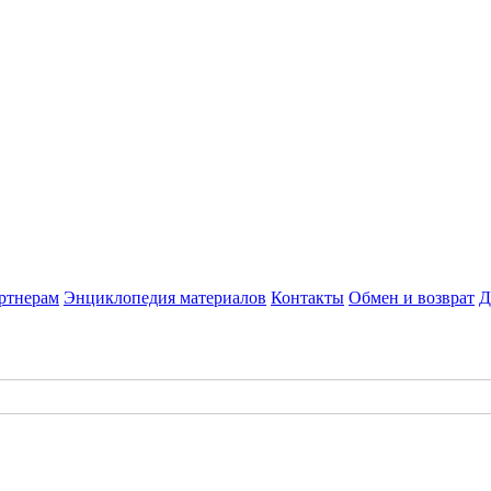
ртнерам
Энциклопедия материалов
Контакты
Обмен и возврат
Д