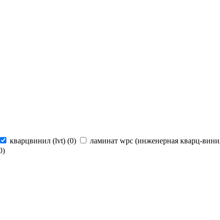
кварцвинил (lvt) (
0
)
ламинат wpc (инженерная кварц-винил
0
)