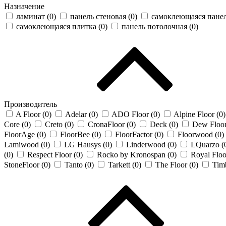
Назначение
ламинат (
0
)
панель стеновая (
0
)
самоклеющаяся панель
самоклеющаяся плитка (
0
)
панель потолочная (
0
)
Производитель
A Floor (
0
)
Adelar (
0
)
ADO Floor (
0
)
Alpine Floor (
0
)
Core (
0
)
Creto (
0
)
CronaFloor (
0
)
Deck (
0
)
Dew Floor
FloorAge (
0
)
FloorBee (
0
)
FloorFactor (
0
)
Floorwood (
0
)
Lamiwood (
0
)
LG Hausys (
0
)
Linderwood (
0
)
LQuarzo (
(
0
)
Respect Floor (
0
)
Rocko by Kronospan (
0
)
Royal Floo
StoneFloor (
0
)
Tanto (
0
)
Tarkett (
0
)
The Floor (
0
)
Timb