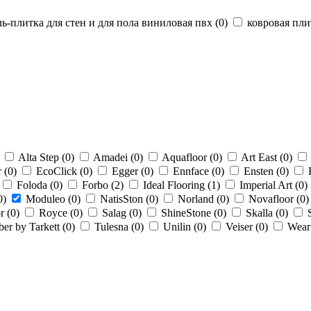
-плитка для стен и для пола виниловая пвх (
0
)
ковровая пли
Alta Step (
0
)
Amadei (
0
)
Aquafloor (
0
)
Art East (
0
)
 (
0
)
EcoClick (
0
)
Egger (
0
)
Ennface (
0
)
Ensten (
0
)
Foloda (
0
)
Forbo (
2
)
Ideal Flooring (
1
)
Imperial Art (
0
)
0
)
Moduleo (
0
)
NatisSton (
0
)
Norland (
0
)
Novafloor (
0
)
r (
0
)
Royce (
0
)
Salag (
0
)
ShineStone (
0
)
Skalla (
0
)
er by Tarkett (
0
)
Tulesna (
0
)
Unilin (
0
)
Veiser (
0
)
Wear