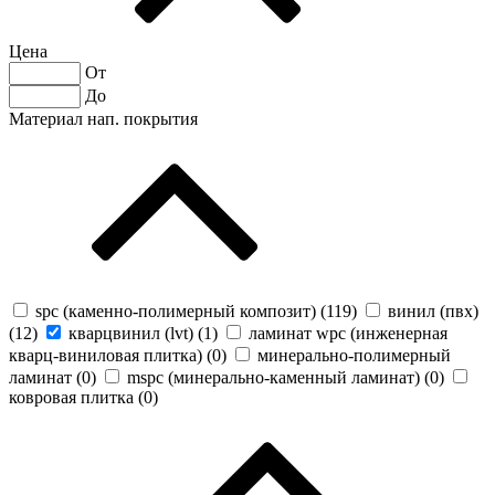
Цена
От
До
Материал нап. покрытия
spc (каменно-полимерный композит) (
119
)
винил (пвх)
(
12
)
кварцвинил (lvt) (
1
)
ламинат wpc (инженерная
кварц-виниловая плитка) (
0
)
минерально-полимерный
ламинат (
0
)
mspc (минерально-каменный ламинат) (
0
)
ковровая плитка (
0
)