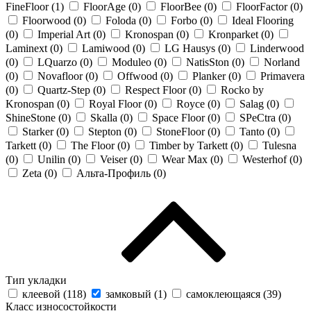
FineFloor (
1
)
FloorAge (
0
)
FloorBee (
0
)
FloorFactor (
0
)
Floorwood (
0
)
Foloda (
0
)
Forbo (
0
)
Ideal Flooring
(
0
)
Imperial Art (
0
)
Kronospan (
0
)
Kronparket (
0
)
Laminext (
0
)
Lamiwood (
0
)
LG Hausys (
0
)
Linderwood
(
0
)
LQuarzo (
0
)
Moduleo (
0
)
NatisSton (
0
)
Norland
(
0
)
Novafloor (
0
)
Offwood (
0
)
Planker (
0
)
Primavera
(
0
)
Quartz-Step (
0
)
Respect Floor (
0
)
Rocko by
Kronospan (
0
)
Royal Floor (
0
)
Royce (
0
)
Salag (
0
)
ShineStone (
0
)
Skalla (
0
)
Space Floor (
0
)
SPeCtra (
0
)
Starker (
0
)
Stepton (
0
)
StoneFloor (
0
)
Tanto (
0
)
Tarkett (
0
)
The Floor (
0
)
Timber by Tarkett (
0
)
Tulesna
(
0
)
Unilin (
0
)
Veiser (
0
)
Wear Max (
0
)
Westerhof (
0
)
Zeta (
0
)
Альта-Профиль (
0
)
Тип укладки
клеевой (
118
)
замковый (
1
)
самоклеющаяся (
39
)
Класс износостойкости