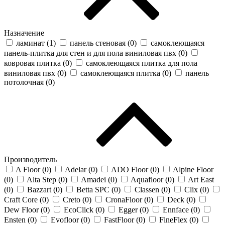
Назначение
ламинат (
1
)
панель стеновая (
0
)
самоклеющаяся
панель-плитка для стен и для пола виниловая пвх (
0
)
ковровая плитка (
0
)
самоклеющаяся плитка для пола
виниловая пвх (
0
)
самоклеющаяся плитка (
0
)
панель
потолочная (
0
)
Производитель
A Floor (
0
)
Adelar (
0
)
ADO Floor (
0
)
Alpine Floor
(
0
)
Alta Step (
0
)
Amadei (
0
)
Aquafloor (
0
)
Art East
(
0
)
Bazzart (
0
)
Betta SPC (
0
)
Classen (
0
)
Clix (
0
)
Craft Core (
0
)
Creto (
0
)
CronaFloor (
0
)
Deck (
0
)
Dew Floor (
0
)
EcoClick (
0
)
Egger (
0
)
Ennface (
0
)
Ensten (
0
)
Evofloor (
0
)
FastFloor (
0
)
FineFlex (
0
)