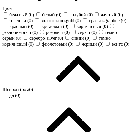
Цвет
бежевый (
0
)
белый (
0
)
голубой (
0
)
желтый (
0
)
зеленый (
0
)
золотой-oro-gold (
0
)
графит-graphite (
0
)
красный (
0
)
кремовый (
0
)
коричневый (
0
)
разноцветный (
0
)
розовый (
0
)
серый (
0
)
темно-
серый (
0
)
серебро-silver (
0
)
синий (
0
)
темно-
коричневый (
0
)
фиолетовый (
0
)
черный (
0
)
венге (
0
)
Шеврон (ромб)
да (
0
)