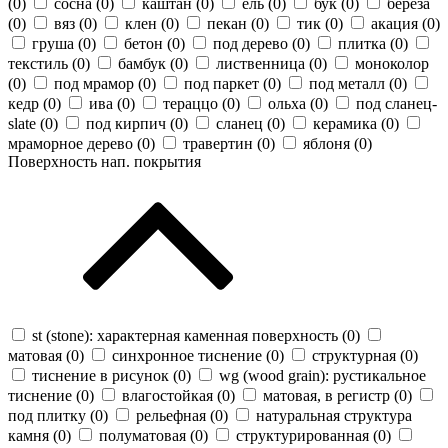
(
0
)
сосна (
0
)
каштан (
0
)
ель (
0
)
бук (
0
)
береза
(
0
)
вяз (
0
)
клен (
0
)
пекан (
0
)
тик (
0
)
акация (
0
)
груша (
0
)
бетон (
0
)
под дерево (
0
)
плитка (
0
)
текстиль (
0
)
бамбук (
0
)
лиственница (
0
)
моноколор
(
0
)
под мрамор (
0
)
под паркет (
0
)
под металл (
0
)
кедр (
0
)
ива (
0
)
тераццо (
0
)
ольха (
0
)
под сланец-
slate (
0
)
под кирпич (
0
)
сланец (
0
)
керамика (
0
)
мраморное дерево (
0
)
травертин (
0
)
яблоня (
0
)
Поверхность нап. покрытия
st (stone): характерная каменная поверхность (
0
)
матовая (
0
)
синхронное тиснение (
0
)
структурная (
0
)
тиснение в рисунок (
0
)
wg (wood grain): рустикальное
тиснение (
0
)
влагостойкая (
0
)
матовая, в регистр (
0
)
под плитку (
0
)
рельефная (
0
)
натуральная структура
камня (
0
)
полуматовая (
0
)
структурированная (
0
)