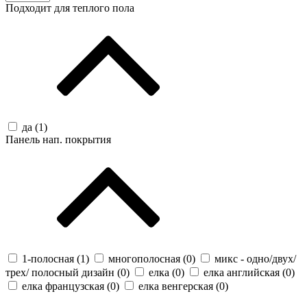
Подходит для теплого пола
да (
1
)
Панель нап. покрытия
1-полосная (
1
)
многополосная (
0
)
микс - одно/двух/
трех/ полосный дизайн (
0
)
елка (
0
)
елка английская (
0
)
елка французская (
0
)
елка венгерская (
0
)