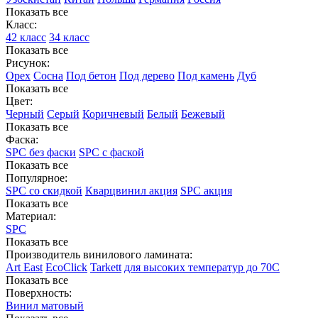
Показать все
Класс:
42 класс
34 класс
Показать все
Рисунок:
Орех
Сосна
Под бетон
Под дерево
Под камень
Дуб
Показать все
Цвет:
Черный
Серый
Коричневый
Белый
Бежевый
Показать все
Фаска:
SPC без фаски
SPC с фаской
Показать все
Популярное:
SPC со скидкой
Кварцвинил акция
SPC акция
Показать все
Материал:
SPC
Показать все
Производитель винилового ламината:
Art East
EcoClick
Tarkett
для высоких температур до 70С
Показать все
Поверхность:
Винил матовый