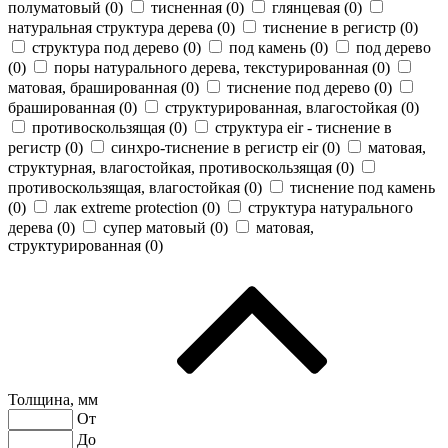
полуматовый (
0
)
тисненная (
0
)
глянцевая (
0
)
натуральная структура дерева (
0
)
тиснение в регистр (
0
)
структура под дерево (
0
)
под камень (
0
)
под дерево
(
0
)
поры натурального дерева, текстурированная (
0
)
матовая, брашированная (
0
)
тиснение под дерево (
0
)
брашированная (
0
)
структурированная, влагостойкая (
0
)
противоскользящая (
0
)
cтруктура eir - тиснение в
регистр (
0
)
синхро-тиснение в регистр eir (
0
)
матовая,
структурная, влагостойкая, противоскользящая (
0
)
противоскользящая, влагостойкая (
0
)
тиснение под камень
(
0
)
лак extreme protection (
0
)
структура натурального
дерева (
0
)
супер матовый (
0
)
матовая,
структурированная (
0
)
Толщина, мм
От
До