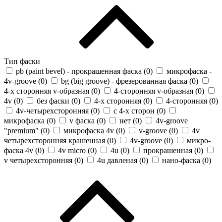
Тип фаски
pb (paint bevel) - прокрашенная фаска (
0
)
микрофаска -
4v-groove (
0
)
bg (big groove) - фрезерованная фаска (
0
)
4-х сторонняя v-образная (
0
)
4-сторонняя v-образная (
0
)
4v (
0
)
без фаски (
0
)
4-х сторонняя (
0
)
4-сторонняя (
0
)
4v-четырехсторонняя (
0
)
с 4-х сторон (
0
)
микрофаска (
0
)
v фаска (
0
)
нет (
0
)
4v-groove
"premium" (
0
)
микрофаска 4v (
0
)
v-groove (
0
)
4v
четырехсторонняя крашенная (
0
)
4v-groove (
0
)
микро-
фаска 4v (
0
)
4v micro (
0
)
4u (
0
)
прокрашенная (
0
)
v четырехсторонняя (
0
)
4u давленая (
0
)
нано-фаска (
0
)