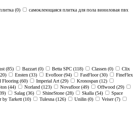
плитка (
0
)
самоклеющаяся плитка для пола виниловая пвх
st (
85
)
Bazzart (
0
)
Betta SPC (
118
)
Classen (
0
)
Clix
20
)
Ensten (
33
)
Evofloor (
94
)
FastFloor (
30
)
FineFlex
l Flooring (
60
)
Imperial Art (
29
)
Kronospan (
12
)
ton (
44
)
Norland (
123
)
Novafloor (
49
)
Offwood (
29
)
39
)
Salag (
36
)
ShineStone (
28
)
Skalla (
54
)
Space
 by Tarkett (
10
)
Tulesna (
126
)
Unilin (
0
)
Veiser (
7
)