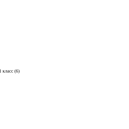
1 класс (
6
)