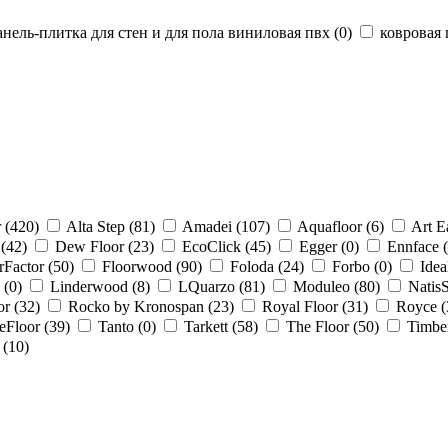
нель-плитка для стен и для пола виниловая пвх (
0
)
ковровая 
 (
420
)
Alta Step (
81
)
Amadei (
107
)
Aquafloor (
6
)
Art Ea
(
42
)
Dew Floor (
23
)
EcoClick (
45
)
Egger (
0
)
Ennface (
rFactor (
50
)
Floorwood (
90
)
Foloda (
24
)
Forbo (
0
)
Idea
 (
0
)
Linderwood (
8
)
LQuarzo (
81
)
Moduleo (
80
)
NatisS
r (
32
)
Rocko by Kronospan (
23
)
Royal Floor (
31
)
Royce (
eFloor (
39
)
Tanto (
0
)
Tarkett (
58
)
The Floor (
50
)
Timber
 (
10
)