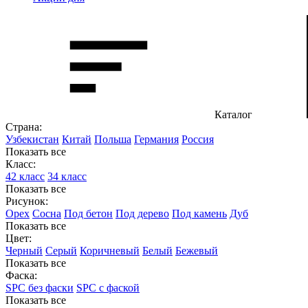
Каталог
Страна:
Узбекистан
Китай
Польша
Германия
Россия
Показать все
Класс:
42 класс
34 класс
Показать все
Рисунок:
Орех
Сосна
Под бетон
Под дерево
Под камень
Дуб
Показать все
Цвет:
Черный
Серый
Коричневый
Белый
Бежевый
Показать все
Фаска:
SPC без фаски
SPC с фаской
Показать все