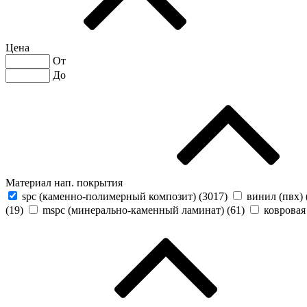
Цена
От
До
Материал нап. покрытия
spc (каменно-полимерный композит) (
3017
)
винил (пвх) 
(
19
)
mspc (минерально-каменный ламинат) (
61
)
ковровая