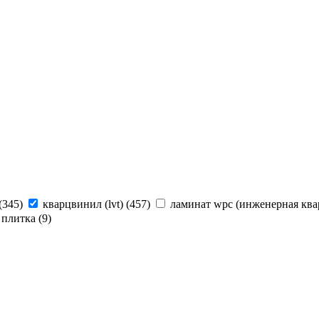
(
345
)
кварцвинил (lvt) (
457
)
ламинат wpc (инженерная ква
 плитка (
9
)