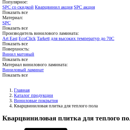
Популярное:
SPC со скидкой
Кварцвинил акция
SPC акция
Показать все
Материал:
SPC
Показать все
Производитель винилового ламината:
Art East
EcoClick
Tarkett
для высоких температур до 70С
Показать все
Поверхность:
Винил матовый
Показать все
Материал винилового ламината:
Виниловый ламинат
Показать все
Главная
Каталог продукции
Виниловые покрытия
Кварцвиниловая плитка для теплого пола
Кварцвиниловая плитка для теплого по