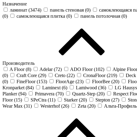
Назначение
ламинат (
3474
)
панель стеновая (
0
)
самоклеющаяся па
(
0
)
самоклеющаяся плитка (
0
)
панель потолочная (
0
)
Производитель
A Floor (
8
)
Adelar (
72
)
ADO Floor (
102
)
Alpine Floor
(
0
)
Craft Core (
29
)
Creto (
22
)
CronaFloor (
219
)
Deck 
(
0
)
FineFloor (
153
)
FloorAge (
23
)
FloorBee (
20
)
Floo
Kronparket (
84
)
Laminext (
6
)
Lamiwood (
36
)
LG Hausys
Planker (
94
)
Primavera (
70
)
Quartz-Step (
20
)
Respect Floo
Floor (
15
)
SPeCtra (
11
)
Starker (
20
)
Stepton (
27
)
Ston
Wear Max (
31
)
Westerhof (
26
)
Zeta (
20
)
Альта-Профиль